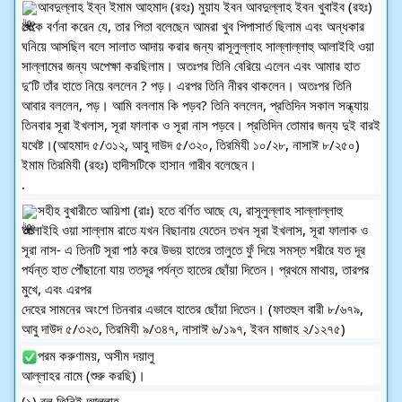
আবদুল্লাহ ইব্‌ন ইমাম আহমাদ (রহঃ) মুয়ায ইবন আবদুল্লাহ ইবন খুবাইব (রহঃ) 
থেকে বর্ণনা করেন যে, তার পিতা বলেছেন আমরা খুব পিপাসার্ত ছিলাম এবং অন্ধকার 
ঘনিয়ে আসছিল বলে সালাত আদায় করার জন্য রাসূলুল্লাহ সাল্লাল্লাহু আলাইহি ওয়া 
সাল্লামের জন্য অপেক্ষা করছিলাম। অতঃপর তিনি বেরিয়ে এলেন এবং আমার হাত 
দু’টি তাঁর হাতে নিয়ে বললেন ? পড়। এরপর তিনি নীরব থাকলেন। অতঃপর তিনি
আবার বললেন, পড়। আমি বললাম কি পড়ব? তিনি বললেন, প্রতিদিন সকাল সন্ধ্যায় 
তিনবার সূরা ইখলাস, সূরা ফালাক ও সূরা নাস পড়বে। প্রতিদিন তোমার জন্য দুই বারই 
যথেষ্ট।(আহমাদ ৫/৩১২, আবু দাউদ ৫/৩২০, তিরমিযী ১০/২৮, নাসাঈ ৮/২৫০) 
ইমাম তিরমিযী (রহঃ) হাদীসটিকে হাসান গারীব বলেছেন।
.
সহীহ বুখারীতে আয়িশা (রাঃ) হতে বর্ণিত আছে যে, রাসূলুল্লাহ সাল্লাল্লাহু 
আলাইহি ওয়া সাল্লাম রাতে যখন বিছানায় যেতেন তখন সূরা ইখলাস, সূরা ফালাক ও 
সূরা নাস- এ তিনটি সূরা পাঠ করে উভয় হাতের তালুতে ফুঁ দিয়ে সমস্ত শরীরে যত দূর 
পর্যন্ত হাত পৌঁছানো যায় ততদূর পর্যন্ত হাতের ছোঁয়া দিতেন। প্রথমে মাথায়, তারপর 
মুখে, এবং এরপর
দেহের সামনের অংশে তিনবার এভাবে হাতের ছোঁয়া দিতেন। (ফাতহুল বারী ৮/৬৭৯, 
আবু দাউদ ৫/৩২৩, তিরমিযী ৯/৩৪৭, নাসাঈ ৬/১৯৭, ইবন মাজাহ ২/১২৭৫)
পরম করুণাময়, অসীম দয়ালু
আল্লাহর নামে (শুরু করছি)।
(১) বল তিনিই আল্লাহ,