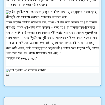
দান করছেন। (ফাতহুল বারী ১৩/৩৭২)
সহীহ বুখারীতে আবু হুরাইরাহ (রাঃ) হতে বর্ণিত আছে যে, রাসূলুল্লাহ সাল্লাল্লাহু 
আলাইহি ওয়া সাল্লাম বলেছেনঃ “আল্লাহ তা'আলা বলেন :
‘আদম সন্তান আমাকে অবিশ্বাস করে, অথচ এটা তার জন্য সমীচীন নয়।সে আমাকে 
গালি দেয়, অথচ এটাও তার জন্য সমীচীন ও সঙ্গত নয়। সে আমাকে অবিশ্বাস করে 
বলে যে, আমি নাকি প্রথমে তাকে যেভাবে সৃষ্টি করেছি পরে আবার সেভাবে পুনরুজ্জীবিত 
করতে পারবনা। অথচ দ্বিতীয়বার সৃষ্টি করাতো প্রথমবার সৃষ্টি করা থেকে সহজ। আর 
সে আমাকে গালি দেয়’ এর অর্থ হচ্ছে এই যে, সে বলে আমার নাকি সন্তান রয়েছে, 
অথচ আমি একক, আমি অভাবমুক্ত ও অমুখাপেক্ষী। আমার কোন সন্তান নেই, আমার 
পিতা-মাতা নেই এবং আমার সমতুল্যও কেহ নেই।'
(ফাতহুল বারী ৮/৬১১, ৬১২)
.
সূরা ইখলাস এর তাফসীর সমাপ্ত।