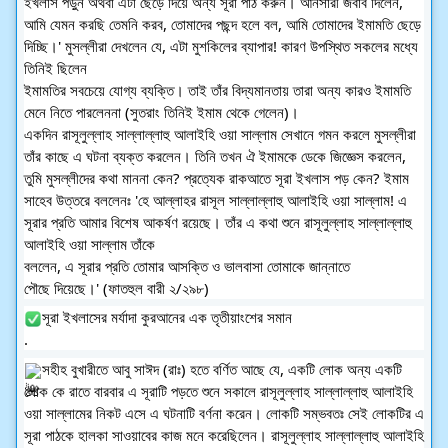
ইখলাস পড়ুন অথবা এটা ছেড়ে দিয়ে অন্য সূরা পাঠ করুন। আনসারী জবাব দিলেন, 
আমি যেমন করছি তেমনি করব, তোমাদের পছন্দ হলে বল, আমি তোমাদের ইমামতি ছেড়ে 
দিচ্ছি।' মুসল্লীরা দেখলেন যে, এটা মুশকিলের ব্যাপার! কারণ উপস্থিত সকলের মধ্যে 
তিনিই ছিলেন
ইমামতির সবচেয়ে যোগ্য ব্যক্তি। তাই তাঁর বিদ্যমানতায় তারা অন্য কারও ইমামতি 
মেনে নিতে পারলেননা (সুতরাং তিনিই ইমাম থেকে গেলেন)।
একদিন রাসূলুল্লাহ সাল্লাল্লাহু আলাইহি ওয়া সাল্লাম সেখানে গমন করলে মুসল্লীরা 
তাঁর কাছে এ ঘটনা ব্যক্ত করলেন। তিনি তখন ঐ ইমামকে ডেকে জিজ্ঞেস করলেন, 
তুমি মুসল্লীদের কথা মাননা কেন? প্রত্যেক রাকআতে সূরা ইখলাস পড় কেন? ইমাম 
সাহেব উত্তরে বললেনঃ 'হে আল্লাহর রাসূল সাল্লাল্লাহু আলাইহি ওয়া সাল্লাম! এ 
সূরার প্রতি আমার বিশেষ আকর্ষণ রয়েছে। তাঁর এ কথা শুনে রাসূলুল্লাহ সাল্লাল্লাহু 
আলাইহি ওয়া সাল্লাম তাঁকে
বললেন, এ সূরার প্রতি তোমার আসক্তি ও ভালবাসা তোমাকে জান্নাতে
পৌছে দিয়েছে।' (ফাতহুল বারী ২/২৯৮)
সূরা ইখলাসের মর্যাদা কুরআনের এক তৃতীয়াংশের সমান
.
সহীহ বুখারীতে আবু সাঈদ (রাঃ) হতে বর্ণিত আছে যে, একটি লোক অন্য একটি 
লোক কে রাতে বারবার এ সূরাটি পড়তে শুনে সকালে রাসূলুল্লাহ সাল্লাল্লাহু আলাইহি 
ওয়া সাল্লামের নিকট এসে এ ঘটনাটি বর্ণনা করেন। লোকটি সম্ভবতঃ সেই লোকটির এ 
সূরা পাঠকে হালকা সাওয়াবের কাজ মনে করেছিলেন। রাসূলুল্লাহ সাল্লাল্লাহু আলাইহি 