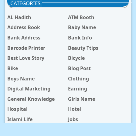
CATEGORIES
AL Hadith
ATM Booth
Address Book
Baby Name
Bank Address
Bank Info
Barcode Printer
Beauty Ttips
Best Love Story
Bicycle
Bike
Blog Post
Boys Name
Clothing
Digital Marketing
Earning
General Knowledge
Girls Name
Hospital
Hotel
Islami Life
Jobs
Law Notes
Life Style