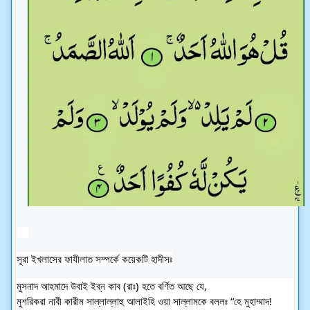
সূরা ইখলাসের ফাযীলাত সম্পর্কে কয়েকটি হাদীসঃ
মুসনাদ আহমাদে উবাই ইব্‌ন কাব (রাঃ) হতে বর্ণিত আছে যে,
মুশরিকরা নাবী কারীম সাল্লাল্লাহু আলাইহি ওয়া সাল্লামকে বললঃ “হে মুহাম্মাদ! 