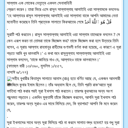
সাল্লাম এক লোকের নেতৃত্বে একদল সেনাবাহিনী
প্রেরণ করেন। তারা ফিরে এসে রাসূল সাল্লাল্লাহু আলাইহি ওয়া সাল্লামকে বললেনঃ 
“হে আল্লাহর রাসূল সাল্লাল্লাহু আলাইহি ওয়া সাল্লাম! যাকে আপনি আমাদের নেতা 
মনোনীত করেছেন তিনি প্রত্যেক সালাতে কিরআতের শেষে قُلْ هُوَ ٱللَّهُ أَحَدٌ
.
সূরাটি পাঠ করতেন। রাসূল সাল্লাল্লাহু আলাইহি ওয়া সাল্লাম তাদেরকে বললেন ? সে 
কেন এরূপ করত তা তোমরা তাকে জিজ্ঞেস কর? তাকে জিজ্ঞেস করা হলে উত্তরে তিনি
বলেন, এ সূরায় আল্লাহ রাহমানুর রাহীমের গুণাবলী বর্ণনা করা হয়েছে, এ কারণে এ সূরা 
পড়তে আমি খুব ভালবাসি।' এ কথা শুনে রাসূলুল্লাহ সাল্লাল্লাহু আলাইহি ওয়া 
সাল্লাম বললেন, ‘তাকে জানিয়ে দাও যে, আল্লাহও তাকে ভালবাসেন।' 
(ফাতহুল বারী ১৩/৩৬০, মুসলিম ১/৫৫৭,
নাসাঈ ৬/১৭৭)
সহীহ বুখারীর কিতাবুস সালাতে আনাস (রাঃ) হতে বর্ণিত আছে যে, একজন আনসারী 
মাসজিদে কুবার ইমাম ছিলেন। তাঁর অভ্যাস ছিল যে, তিনি প্রতি রাক'আতে সূরা 
ফাতিহা পাঠ করার পরই সূরা ইখলাস পাঠ করতেন। তারপর কুরআনের অন্য অংশ 
পছন্দমত পড়তেন। একদিন মুক্তাদী তাঁকে জিজ্ঞেস করলেন, আপনি সূরা ইখলাস পাঠ 
করেন, তারপর অন্য সূরাও এর সাথে মিলিয়ে দেন, কি ব্যাপার? আপনি কি মনে করেন 
যে,
.
সূরা ইখলাসের সাথে অন্য সূরা মিলিয়ে পাঠ না করলে সালাত শুদ্ধ হবেনা? হয় শুধু সূরা 