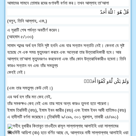
আমাদের সামনে তোমার রবের গুণাবলী বর্ণনা কর। তখন আল্লাহ তা'আলা 
قُلْ هُوَ ٱللَّهُ أَحَدٌ 
(বলুন, তিনি আল্লাহ, এক,)
এ সূরাটি শেষ পর্যন্ত অবতীর্ণ করেন।
(আহমাদ ৫/১৩৩)
সামাদ শব্দের অর্থ হল যিনি সৃষ্ট হননি এবং যার সন্তান সন্ততি নেই। কেননা যে সৃষ্ট 
হয়েছে সে এক সময় মৃত্যুবরণ করবে এবং অন্যেরা তার উত্তরাধিকারী হবে। আর 
আল্লাহ তা'আলা মৃত্যুবরণও করবেননা এবং তাঁর কোন উত্তরাধিকারীও হবেনা। তিনি 
কারও সন্তান নন এবং তাঁর সমতুল্য
কেহই নেই। 
وَلَمْ يَكُن لَّهُ‌و كُفُوًا أَحَدٌۢ 
(এবং তার সমতুল্য কেউ নেই।)
এর অর্থ হল তাঁর মত কেহ নেই,
তাঁর সমকক্ষও কেহ নেই এবং তার সাথে অন্য কারও তুলনা হতে পারেনা।
ইমাম তিরমিযী (রহঃ), ইমাম ইবন জারীর (রহঃ) এবং ইমাম ইবন আবী হাতিমও (রহঃ) 
এ হাদীসটি বর্ণনা করেছেন। (তিরমিযী ৯/২৯৯, ৩০১ মুরসাল, তাবারী ২৪/৬৯১)
সহীহ বুখারীর কিতাবুত তাওহীদে রাসূল সাল্লাল্লাহু আলাইহি ওয়া সাল্লামের 
সহধর্মিনী আয়িশা (রাঃ) হতে বর্ণিত আছে যে, আল্লাহর নাবী সাল্লাল্লাহু আলাইহি ওয়া 