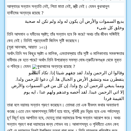
আল্লাহর সন্তান সন্ততি নেই, পিতা মাতা নেই, স্ত্রী নেই। যেমন কুরআনুল
হাকীমের অন্যত্র রয়েছে ?
بديع السموات والأرض أن يكون له ولد ولم تكن له صحبة
وخلق كل شىء
তিনি আসমান ও যমীনের স্রষ্টা; তাঁর সন্তান হবে কি করে? অথচ তাঁর জীবন সঙ্গিনীই 
কেহ নেই। তিনিই প্রত্যেকটি জিনিস সৃষ্টি করেছেন। 
(সূরা আনআম, আয়াত  ১০১) 
অর্থাৎ তিনি সব কিছুর স্রষ্টা ও মালিক, এমতাবস্থায় তাঁর সৃষ্টি ও মালিকানায় সমকক্ষতার 
দাবীদার কে হতে পারে? অর্থাৎ তিনি উপরোক্ত সমস্ত দোষ-ত্রুটি/কলঙ্ক থেকে মুক্ত 
ও পবিত্র। যেমন 
কুরআনের অন্যত্র রয়েছে ?
وقالوا ان الرحمن ولدا. لقد چقهم شيئا إذا. تكاد آلسمو
يتفطرن منه وتنشق الأرض و الجبال ها. أن دعوا للرحمن ولدا.
ومما ينبغي للرحمن أن يخ ولدا. إن كل من في السموات والأرض
إلا اتي الرحمن عبدا. لقد أخصه وعدهم ولهم عدا ، ايه يوم
القيمة فردا
তারা বলে দয়াময় সন্তান গ্রহণ করেছেন। তোমরা তো এক বীভৎস কথার অবতারণা 
করেছ।এতে যেন আকাশসমূহ বিদীর্ণ হয়ে যাবে, পৃথিবী খন্ড বিখন্ড হবে এবং পর্বতসমূহ 
চূর্ণ বিচূর্ণ হয়ে আপতিত হবে, যেহেতু তারা দয়াময়ের উপর সন্তান আরোপ করে। অথচ 
সন্তান গ্রহণ করা দয়াময়ের জন্য শোভন নয়। আকাশসমূহ ও পৃথিবীতে এমন কেহ 
নেই যে দয়াময়ের নিকট উপস্থিত হবেনা বান্দা রূপে । তিনি তাদেরকে পরিবেষ্টন করে 