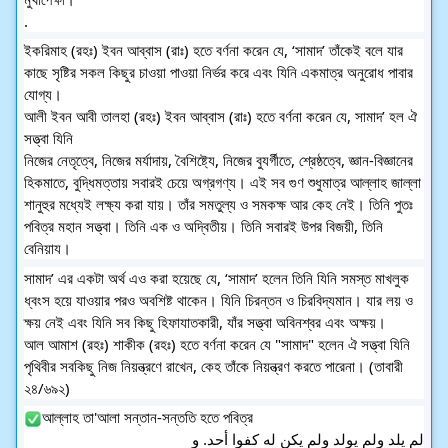
.
ইকরিমাহ (রহঃ) ইবন আব্বাস (রাঃ) হতে বর্ণনা করেন যে, ‘সামাদ’ তাঁকেই বলে যার 
কাছে সৃষ্টির সকল কিছুর চাওয়া পাওয়া নির্ভর করে এবং যিনি একমাত্র অনুরোধ পাবার 
যোগ্য। 
আলী ইবন আবী তালহা (রহঃ) ইবন আব্বাস (রাঃ) হতে বর্ণনা করেন যে, সামাদ’ হল ঐ 
সত্ত্বা যিনি
নিজের নেতৃত্বে, নিজের মর্যাদায়, বৈশিষ্ট্যে, নিজের বুযর্গীতে, শ্রেষ্ঠত্বে, জ্ঞান-বিজ্ঞানের 
হিকমাতে, বুদ্ধিমত্তায় সবারই চেয়ে অগ্রগণ্য। এই সব গুণ শুধুমাত্র আল্লাহ জাল্লা 
শানুহুর মধ্যেই লক্ষ্য করা যায়। তাঁর সমতুল্য ও সমকক্ষ আর কেহ নেই। তিনি পুতঃ 
পবিত্র মহান সত্ত্বা। তিনি এক ও অদ্বিতীয়। তিনি সবারই উপর বিজয়ী, তিনি 
বেনিয়ায।
সামাদ’ এর একটা অর্থ এও করা হয়েছে যে, ‘সামাদ’ হলেন তিনি যিনি সমস্ত মাখলুক 
ধ্বংস হয়ে যাওয়ার পরও অবশিষ্ট থাকেন। যিনি চিরন্তন ও চিরবিদ্যমান। যার লয় ও 
ক্ষয় নেই এবং যিনি সব কিছু হিফাযাতকারী, যাঁর সত্ত্বা অবিনশ্বর এবং অক্ষয়। 
আল আমাশ (রহঃ) শাকীক (রহঃ) হতে বর্ণনা করেন যে "সামাদ" হলেন ঐ সত্ত্বা যিনি 
পৃথিবীর সবকিছু নিজ নিয়ন্ত্রণে রাখেন, কেহ তাঁকে নিয়ন্ত্রণ করতে পারেনা। (তাবারী 
২৪/৬৯২)
আল্লাহ তা'আলা সন্তান-সন্ততি হতে পবিত্র
لم يلد ولم يولد ولم يكن له كفوا أحد. و 