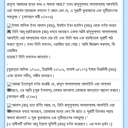
রাসূল! আমাদের মধ্যে কার এ ক্ষমতা আছে?' তখন রাসূলুল্লাহ সাল্লাল্লাহু আলাইহি 
ওয়া সাল্লাম তাদেরকে বললেন ? জেনে রেখ যে, এ সূরাটি কুরআনের এক তৃতীয়াংশের 
সমতুল্য।' (ফাতহুল বারী ৮/৬৭৬)
ইমাম মালিক ইবন আনাস (রহঃ), উবাইদ ইবন হুনাইন (রহঃ) থেকে বর্ণনা করেন 
যে, তিনি আবূ হুরাইরাহকে (রাঃ) বলতে শুনেছেন একদা আমি রাসূলুল্লাহ সাল্লাল্লাহু 
আলাইহি ওয়া সাল্লামের সাথে বের হই এবং তিনি পথে এক ব্যক্তিকে সূরাটি পাঠ 
করতে শূনেন। তখন তিনি বললেন, ওয়াজিব হয়ে গেছে। আমি জিজ্ঞেস করলাম, কি 
ওয়াজিব
হয়েছে? তিনি বললেনঃ জান্নাত। 
.
(মুয়াত্তা মালিক ১/২০৮, তিরমিযী ৮/২০৯, নাসাঈ ৬/১৭৭) ইমাম তিরমিযী (রহঃ) 
একে হাসান সহীহ, গারীব বলেছেন। 
আমরা ইতোপূর্বে বর্ণনা করেছি যে, রাসূল সাল্লাল্লাহু আলাইহি ওয়া সাল্লাম 
বলেছেন, এর প্রতি (সূরা ইখলাস) তোমার ভালবাসা তোমাকে জান্নাতে প্রবেশ করাবে। 
(ফাতহুল বারী ২/২৯৮)
আনাস (রাঃ) হতে বর্ণিত আছে যে, তিনি রাসূলুল্লাহ সাল্লাল্লাহু আলাইহি ওয়া 
সাল্লামকে বলতে শুনেছেন, তোমাদের মধ্যে কেহ কি রাতে এ সূরাটি তিনবার পড়ার 
ক্ষমতা রাখেনা? এ সূরা কুরআনের এক তৃতীয়াংশের সমতুল্য।' 
(এ হাদীসটি হাসিম আবু ইয়ালা মুসিলী (রহঃ) বর্ণনা করেছেন। এর সনদ দুর্বল।)