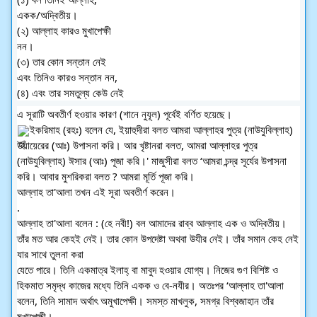
একক/অদ্বিতীয়।
(২) আল্লাহ কারও মুখাপেক্ষী
নন।
(৩) তার কোন সন্তান নেই
এবং তিনিও কারও সন্তান নন,
(৪) এবং তার সমতুল্য কেউ নেই
এ সূরাটি অবতীর্ণ হওয়ার কারণ (শানে নুযূল) পূর্বেই বর্ণিত হয়েছে।
ইকরিমাহ (রহঃ) বলেন যে, ইয়াহুদীরা বলত আমরা আল্লাহর পুত্র (নাউযুবিল্লাহ) 
উযায়েরের (আঃ) উপাসনা করি। আর খৃষ্টানরা বলত, আমরা আল্লাহর পুত্র 
(নাউযুবিল্লাহ) ঈসার (আঃ) পূজা করি।' মাজুসীরা বলত ‘আমরা চন্দ্র সূর্যের উপাসনা 
করি। আবার মুশরিকরা বলত ? আমরা মূর্তি পূজা করি। 
আল্লাহ তা'আলা তখন এই সূরা অবতীর্ণ করেন।
.
আল্লাহ তা'আলা বলেন : (হে নবী!) বল আমাদের রাব্ব আল্লাহ এক ও অদ্বিতীয়। 
তাঁর মত আর কেহই নেই। তার কোন উপদেষ্টা অথবা উযীর নেই। তাঁর সমান কেহ নেই 
যার সাথে তুলনা করা
যেতে পারে। তিনি একমাত্র ইলাহ্ বা মাবুদ হওয়ার যোগ্য। নিজের গুণ বিশিষ্ট ও 
হিকমাত সমৃদ্ধ কাজের মধ্যে তিনি একক ও বে-নযীর। অতঃপর ‘আল্লাহ তা'আলা 
বলেন, তিনি সামাদ অর্থাৎ অমুখাপেক্ষী। সমস্ত মাখলুক, সমগ্র বিশ্বজাহান তাঁর 
মুখাপেক্ষী।