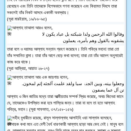
রেখেছেন এবং তিনি তাদেরকে বিশেষভাবে গণনা করেছেন এবং কিয়ামত দিবসে তারা 
সকলেই তাঁর নিকট আসবে একাকী অবস্থায়। 
(সূরা মারইয়াম, ১৯/৮৮-৯৫) 
আল্লাহ তাআলা আরও বলেন,
وقالوا الله الرحمن ولدا شبكته بل عباد يكون لا
يشقونه بالقول وهم بأمره، يعملون
তারা বলে ও দয়াময় আল্লাহ সন্তান গ্রহণ করেছেন। তিনি পবিত্র মহান! তারা তো 
তাঁর সম্মানিত বান্দা। তারা তাঁর আগে বেড়ে কথা বলেনা; তারা তো তাঁর আদেশ অনুসারেই 
কাজ করে থাকে।
(সূরা আম্বিয়া, আয়াত ২৬-২৭) 
আল্লাহ তাআলা আর এক জায়গায় বলেন,
وجعلوا بيته، وبين الجنۃ سبا ولقد علمت آلجئه إثم لمخون.
تن آل عما يصفون
আল্লাহ ও জিন জাতির মধ্যে তারা আত্মীয়তার সম্পর্ক স্থির করেছে, অথচ জিনেরা জানে 
যে, তাদেরকেও উপস্থিত করা হবে শাস্তির জন্য। তারা যা বলে তা হতে আল্লাহ 
পবিত্র, মহান। (সূরা সাফফাত, ৩৭/১৫৮-১৫৯)
সহীহ বুখারীতে রয়েছে, রাসূল সাল্লাল্লাহু আলাইহি ওয়া সাল্লাম বলেছেন, 
কষ্টদায়ক কথা শুনে এত বেশী ধৈর্য ধারণকারী আল্লাহ ছাড়া আর কেহ নেই। মানুষ বলে 
যে, আল্লাহর সন্তান রয়েছে, তবুও তিনি তাকে অন্ন দান করছেন, স্বাস্থ্য ও সুস্থতা 