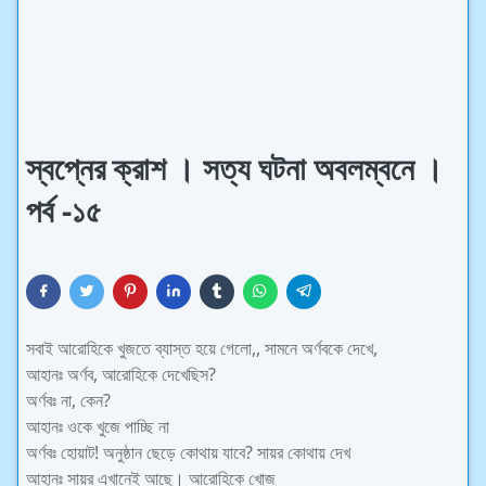
স্বপ্নের ক্রাশ । সত্য ঘটনা অবলম্বনে ।
পর্ব -১৫
সবাই আরোহিকে খুজতে ব্যাস্ত হয়ে গেলো,, সামনে অর্ণবকে দেখে,
আহানঃ অর্ণব, আরোহিকে দেখেছিস?
অর্ণবঃ না, কেন?
আহানঃ ওকে খুজে পাচ্ছি না
অর্ণবঃ হোয়াট! অনুষ্ঠান ছেড়ে কোথায় যাবে? সায়র কোথায় দেখ
আহানঃ সায়র এখানেই আছে। আরোহিকে খোজ