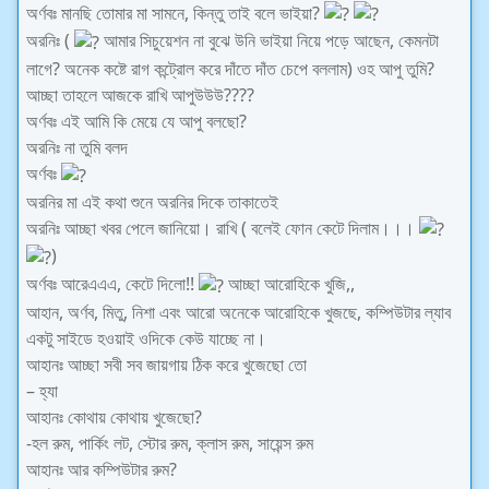
অর্ণবঃ মানছি তোমার মা সামনে, কিন্তু তাই বলে ভাইয়া?
অরনিঃ (
আমার সিচুয়েশন না বুঝে উনি ভাইয়া নিয়ে পড়ে আছেন, কেমনটা
লাগে? অনেক কষ্টে রাগ কন্ট্রোল করে দাঁতে দাঁত চেপে বললাম) ওহ আপু তুমি?
আচ্ছা তাহলে আজকে রাখি আপুউউউ????
অর্ণবঃ এই আমি কি মেয়ে যে আপু বলছো?
অরনিঃ না তুমি বলদ
অর্ণবঃ
অরনির মা এই কথা শুনে অরনির দিকে তাকাতেই
অরনিঃ আচ্ছা খবর পেলে জানিয়ো। রাখি ( বলেই ফোন কেটে দিলাম।।।
)
অর্ণবঃ আরেএএএ, কেটে দিলো!!
আচ্ছা আরোহিকে খুজি,,
আহান, অর্ণব, মিতু, নিশা এবং আরো অনেকে আরোহিকে খুজছে, কম্পিউটার ল্যাব
একটু সাইডে হওয়াই ওদিকে কেউ যাচ্ছে না।
আহানঃ আচ্ছা সবী সব জায়গায় ঠিক করে খুজেছো তো
– হ্যা
আহানঃ কোথায় কোথায় খুজেছো?
-হল রুম, পার্কিং লট, স্টোর রুম, ক্লাস রুম, সায়েন্স রুম
আহানঃ আর কম্পিউটার রুম?