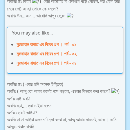
অরনির মাঃ কিইই
( এবার আরোহির মা টেনশনে পড়ে গেছেন, শত হোক তার
মেয়ে তো) আচ্ছা তোকে কে বললো?
অরনিঃ উম…আম… আরোহি আপুর ফ্রেন্ড
You may also like...
নুরজাহান রাহাত এর বিয়ের গল্প । পর্ব - ০১
নুরজাহান রাহাত এর বিয়ের গল্প । পর্ব - ০২
নুরজাহান রাহাত এর বিয়ের গল্প । পর্ব - ০৪
অরনির মাঃ ( এবার উনি অনেক চিন্তিত)
অরনিঃ ( আম্মু তো আমার রুমেই বসে পড়লো, এইবার কিভাবে কথা বলবো?
)
অর্ণবঃ এই অরনি
অরনিঃ হ্যা,,,, হ্যা ভাইয়া বলেন
অর্ণবঃ হোয়াট ভাইয়া?
অরনিঃ না না ভাইয়া একদম চিন্তা করো না, আম্মু আমার সামনেই আছে। আমি
আম্মুর খেয়াল রাখছি