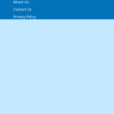
About Us
Contact Us
Privacy Policy
FOLLOW US
NEWSLETTER
Stay up to date with the latest news and relevant
updates from us.