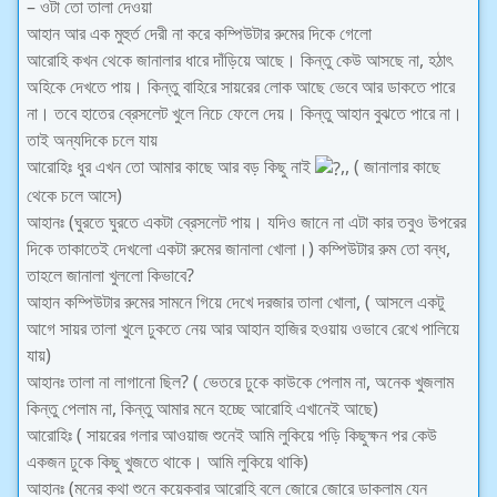
– ওটা তো তালা দেওয়া
আহান আর এক মুহুর্ত দেরী না করে কম্পিউটার রুমের দিকে গেলো
আরোহি কখন থেকে জানালার ধারে দাঁড়িয়ে আছে। কিন্তু কেউ আসছে না, হঠাৎ
অহিকে দেখতে পায়। কিন্তু বাহিরে সায়রের লোক আছে ভেবে আর ডাকতে পারে
না। তবে হাতের ব্রেসলেট খুলে নিচে ফেলে দেয়। কিন্তু আহান বুঝতে পারে না।
তাই অন্যদিকে চলে যায়
আরোহিঃ ধুর এখন তো আমার কাছে আর বড় কিছু নাই
,, ( জানালার কাছে
থেকে চলে আসে)
আহানঃ (ঘুরতে ঘুরতে একটা ব্রেসলেট পায়। যদিও জানে না এটা কার তবুও উপরের
দিকে তাকাতেই দেখলো একটা রুমের জানালা খোলা।) কম্পিউটার রুম তো বন্ধ,
তাহলে জানালা খুললো কিভাবে?
আহান কম্পিউটার রুমের সামনে গিয়ে দেখে দরজার তালা খোলা, ( আসলে একটু
আগে সায়র তালা খুলে ঢুকতে নেয় আর আহান হাজির হওয়ায় ওভাবে রেখে পালিয়ে
যায়)
আহানঃ তালা না লাগানো ছিল? ( ভেতরে ঢুকে কাউকে পেলাম না, অনেক খুজলাম
কিন্তু পেলাম না, কিন্তু আমার মনে হচ্ছে আরোহি এখানেই আছে)
আরোহিঃ ( সায়রের গলার আওয়াজ শুনেই আমি লুকিয়ে পড়ি কিছুক্ষন পর কেউ
একজন ঢুকে কিছু খুজতে থাকে। আমি লুকিয়ে থাকি)
আহানঃ (মনের কথা শুনে কয়েকবার আরোহি বলে জোরে জোরে ডাকলাম যেন