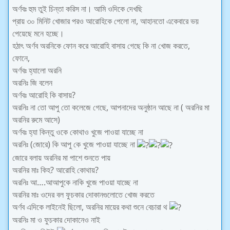
অর্ণবঃ হুম তুই চিন্তা করিস না। আমি ওদিকে দেখছি
প্রায় ৩০ মিনিট খোজার পরও আরোহিকে পেলো না, আহানতো একেবারে ভয়
পেয়েছে মনে হচ্ছে।
হঠাৎ অর্ণব অরনিকে ফোন করে আরোহি বাসায় গেছে কি না খোজ করতে,
ফোনে,
অর্ণবঃ হ্যালো অরনি
অরনিঃ জি বলেন
অর্ণবঃ আরোহি কি বাসায়?
অরনিঃ না তো আপু তো কলেজে গেছে, আপনাদের অনুষ্ঠান আছে না ( অরনির মা
অরনির রুমে আসে)
অর্ণবঃ হ্যা কিন্তু ওকে কোথাও খুজে পাওয়া যাচ্ছে না
অরনিঃ (জোরে) কি আপু কে খুজে পাওয়া যাচ্ছে না
জোরে বলায় অরনির মা পাশে শুনতে পায়
অরনির মাঃ কিহ? আরোহি কোথায়?
অরনিঃ আ….আআপুকে নাকি খুজে পাওয়া যাচ্ছে না
অরনির মাঃ ওদের বল ফুচকার দোকানগুলোতে খোজ করতে
অর্ণব এদিকে লাইনেই ছিলো, অরনির মায়ের কথা শুনে বেচারা থ
অরনিঃ মা ও ফুচকার দোকানেও নাই