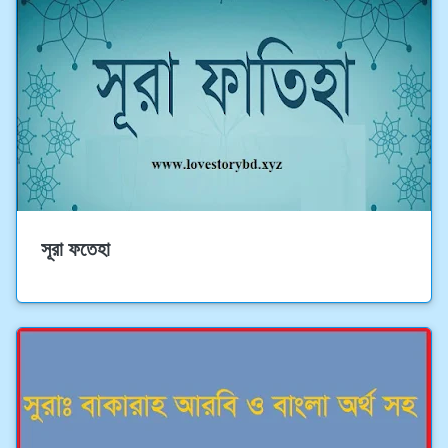
সূরা ফতেহা