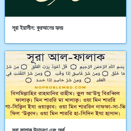
সূরা ইয়াসীন: কুরআনের হৃদয়
সূরা ফালাক উচাচরণ এবং অর্থ