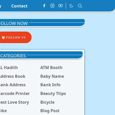
y
Contact
FOLLOW NOW
FOLLOW US
CATEGORIES
L Hadith
ATM Booth
ddress Book
Baby Name
Bank Address
Bank Info
arcode Printer
Beauty Ttips
est Love Story
Bicycle
ike
Blog Post