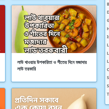
D
H
I
L
L
লাউ খাওয়ার উপকারিতা ও শীতের দিনে মজাদার
লাউ তরকারি
O
S
T