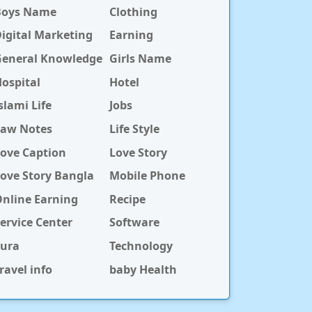
Boys Name
Clothing
igital Marketing
Earning
General Knowledge
Girls Name
ospital
Hotel
slami Life
Jobs
Law Notes
Life Style
ove Caption
Love Story
ove Story Bangla
Mobile Phone
nline Earning
Recipe
ervice Center
Software
Sura
Technology
ravel info
baby Health