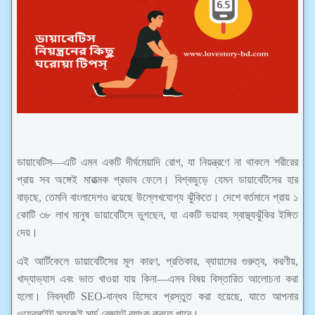
ডায়াবেটিস—এটি এমন একটি দীর্ঘমেয়াদি রোগ, যা নিয়ন্ত্রণে না থাকলে শরীরের
প্রায় সব অঙ্গেই মারাত্মক প্রভাব ফেলে। বিশ্বজুড়ে যেমন ডায়াবেটিসের হার
বাড়ছে, তেমনি বাংলাদেশও রয়েছে উল্লেখযোগ্য ঝুঁকিতে। দেশে বর্তমানে প্রায় ১
কোটি ৩৮ লাখ মানুষ ডায়াবেটিসে ভুগছেন, যা একটি ভয়াবহ স্বাস্থ্যঝুঁকির ইঙ্গিত
দেয়।
এই আর্টিকেলে ডায়াবেটিসের মূল কারণ, প্রতিকার, ব্যায়ামের গুরুত্ব, করণীয়,
খাদ্যাভ্যাস এবং ভাত খাওয়া যায় কিনা—এসব বিষয় বিস্তারিত আলোচনা করা
হলো। নিবন্ধটি SEO-বান্ধব হিসেবে প্রস্তুত করা হয়েছে, যাতে আপনার
ওয়েবসাইট সহজেই সার্চ রেজাল্টে র‍্যাংক করতে পারে।