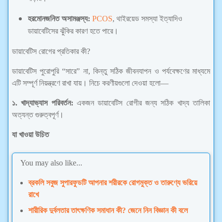
হরমোনজনিত অসামঞ্জস্য:
PCOS
, থাইরয়েড সমস্যা ইত্যাদিও
ডায়াবেটিসের ঝুঁকির কারণ হতে পারে।
ডায়াবেটিস রোগের প্রতিকার কী?
ডায়াবেটিস পুরোপুরি “সারে” না, কিন্তু সঠিক জীবনযাপন ও পর্যবেক্ষণের মাধ্যমে
এটি সম্পূর্ণ নিয়ন্ত্রণে রাখা যায়। নিচে করণীয়গুলো দেওয়া হলো—
১. খাদ্যাভ্যাস পরিবর্তন:
একজন ডায়াবেটিস রোগীর জন্য সঠিক খাদ্য তালিকা
অত্যন্ত গুরুত্বপূর্ণ।
যা খাওয়া উচিত
You may also like...
ব্রকলি সবুজ সুপারফুডটি আপনার শরীরকে রোগমুক্ত ও তারুণ্যে ভরিয়ে
রাখে
শারীরিক দুর্বলতার তাৎক্ষণিক সমাধান কী? জেনে নিন বিজ্ঞান কী বলে