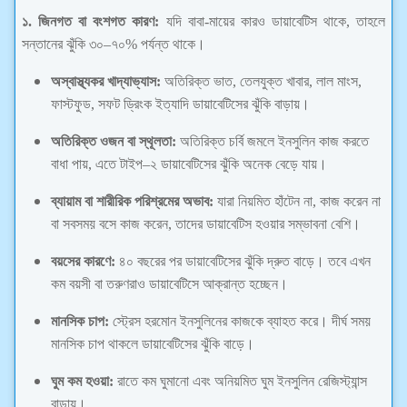
১. জিনগত বা বংশগত কারণ:
যদি বাবা-মায়ের কারও ডায়াবেটিস থাকে, তাহলে
সন্তানের ঝুঁকি ৩০–৭০% পর্যন্ত থাকে।
অস্বাস্থ্যকর খাদ্যাভ্যাস:
অতিরিক্ত ভাত, তেলযুক্ত খাবার, লাল মাংস,
ফাস্টফুড, সফট ড্রিংক ইত্যাদি ডায়াবেটিসের ঝুঁকি বাড়ায়।
অতিরিক্ত ওজন বা স্থূলতা:
অতিরিক্ত চর্বি জমলে ইনসুলিন কাজ করতে
বাধা পায়, এতে টাইপ–২ ডায়াবেটিসের ঝুঁকি অনেক বেড়ে যায়।
ব্যায়াম বা শারীরিক পরিশ্রমের অভাব:
যারা নিয়মিত হাঁটেন না, কাজ করেন না
বা সবসময় বসে কাজ করেন, তাদের ডায়াবেটিস হওয়ার সম্ভাবনা বেশি।
বয়সের কারণে:
৪০ বছরের পর ডায়াবেটিসের ঝুঁকি দ্রুত বাড়ে। তবে এখন
কম বয়সী বা তরুণরাও ডায়াবেটিসে আক্রান্ত হচ্ছেন।
মানসিক চাপ:
স্ট্রেস হরমোন ইনসুলিনের কাজকে ব্যাহত করে। দীর্ঘ সময়
মানসিক চাপ থাকলে ডায়াবেটিসের ঝুঁকি বাড়ে।
ঘুম কম হওয়া:
রাতে কম ঘুমানো এবং অনিয়মিত ঘুম ইনসুলিন রেজিস্ট্যান্স
বাড়ায়।