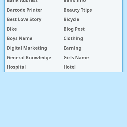
Bank Address
Bank Info
Barcode Printer
Beauty Ttips
Best Love Story
Bicycle
Bike
Blog Post
Boys Name
Clothing
Digital Marketing
Earning
General Knowledge
Girls Name
Hospital
Hotel
Islami Life
Jobs
Law Notes
Life Style
Love Caption
Love Story
Love Story Bangla
Mobile Phone
Online Earning
Recipe
Service Center
Software