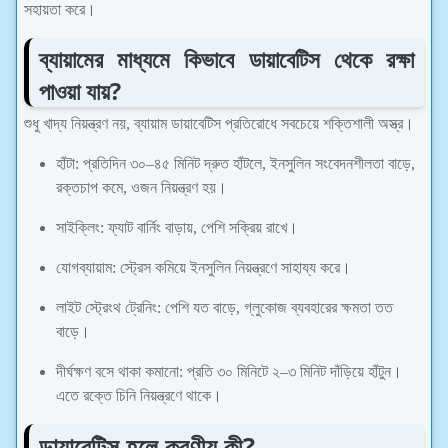
সহায়তা করে।
ব্যায়ামের মাধ্যমে কিভাবে ডায়াবেটিস থেকে রক্ষা
পাওয়া যায়?
শুধু খাদ্য নিয়ন্ত্রণ নয়, ব্যায়াম ডায়াবেটিস প্রতিরোধে সবচেয়ে শক্তিশালী অস্ত্র।
হাঁটা: প্রতিদিন ৩০–৪৫ মিনিট দ্রুত হাঁটলে, ইনসুলিন সংবেদনশীলতা বাড়ে,
রক্তচাপ কমে, ওজন নিয়ন্ত্রণ হয়।
সাইক্লিং: ফ্যাট বার্নিং বাড়ায়, পেশি সক্রিয় রাখে।
যোগব্যায়াম: স্ট্রেস কমিয়ে ইনসুলিন নিয়ন্ত্রণে সাহায্য করে।
লাইট স্ট্রেংথ ট্রেনিং: পেশি যত বাড়ে, গ্লুকোজ ব্যবহারের ক্ষমতা তত
বাড়ে।
দীর্ঘক্ষণ বসে থাকা কমানো: প্রতি ৩০ মিনিটে ২–৩ মিনিট দাঁড়িয়ে হাঁটুন।
এতে রক্তে চিনি নিয়ন্ত্রণে থাকে।
ডায়াবেটিস হলে করণীয় কী?