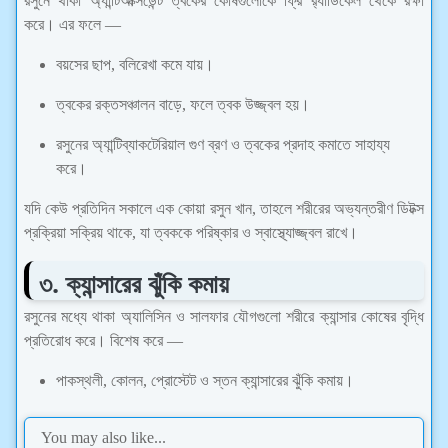
রসুনে থাকা অ্যান্টিঅক্সিডেন্ট ত্বকের কোষগুলোকে ফ্রি র‍্যাডিকেল থেকে রক্ষা
করে। এর ফলে —
বয়সের ছাপ, বলিরেখা কমে যায়।
ত্বকের রক্তসঞ্চালন বাড়ে, ফলে ত্বক উজ্জ্বল হয়।
রসুনের অ্যান্টিব্যাকটেরিয়াল গুণ ব্রণ ও ত্বকের প্রদাহ কমাতে সাহায্য
করে।
যদি কেউ প্রতিদিন সকালে এক কোয়া রসুন খান, তাহলে শরীরের অভ্যন্তরীণ ডিটক্স
প্রক্রিয়া সক্রিয় থাকে, যা ত্বককে পরিষ্কার ও স্বাস্থ্যোজ্জ্বল রাখে।
৩. ক্যান্সারের ঝুঁকি কমায়
রসুনের মধ্যে থাকা অ্যালিসিন ও সালফার যৌগগুলো শরীরে ক্যান্সার কোষের বৃদ্ধি
প্রতিরোধ করে। বিশেষ করে —
পাকস্থলী, কোলন, প্রোস্টেট ও স্তন ক্যান্সারের ঝুঁকি কমায়।
You may also like...