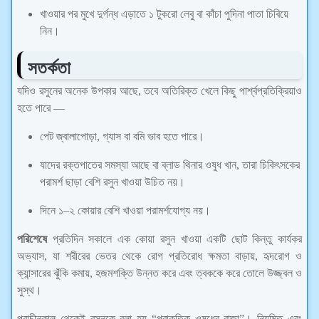
খাওয়ার পর মুখে দুর্গন্ধ এড়াতে ১ টুকরো লেবু বা কাঁচা পুদিনা পাতা চিবিয়ে
নিন।
সতর্কতা
যদিও রসুনের অনেক উপকার আছে, তবে অতিরিক্ত খেলে কিছু পার্শ্বপ্রতিক্রিয়াও
হতে পারে —
পেট জ্বালাপোড়া, গ্যাস বা বমি ভাব হতে পারে।
যাদের রক্তপাতের সমস্যা আছে বা ব্লাড থিনার ওষুধ খান, তারা চিকিৎসকের
পরামর্শ ছাড়া বেশি রসুন খাওয়া উচিত নয়।
দিনে ১–২ কোয়ার বেশি খাওয়া পরামর্শযোগ্য নয়।
পরিশেষে
প্রতিদিন সকালে এক কোয়া রসুন খাওয়া একটি ছোট কিন্তু কার্যকর
অভ্যাস, যা শরীরের ভেতর থেকে রোগ প্রতিরোধ ক্ষমতা বাড়ায়, হৃদরোগ ও
ক্যান্সারের ঝুঁকি কমায়, হজমশক্তি উন্নত করে এবং ত্বককে করে তোলে উজ্জ্বল ও
সুস্থ।
প্রাচীনকাল থেকেই রসুনকে বলা হয় “প্রাকৃতিক ওষুধের রাজা”। নিয়মিত এবং