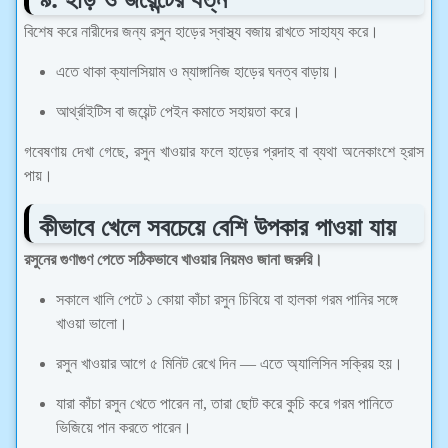
বিশেষ করে নারীদের জন্য রসুন হাড়ের স্বাস্থ্য বজায় রাখতে সাহায্য করে।
এতে থাকা ক্যালসিয়াম ও ম্যাঙ্গানিজ হাড়ের ঘনত্ব বাড়ায়।
আর্থ্রাইটিস বা জয়েন্ট পেইন কমাতে সহায়তা করে।
গবেষণায় দেখা গেছে, রসুন খাওয়ার ফলে হাড়ের প্রদাহ বা ব্যথা অনেকাংশে হ্রাস
পায়।
কীভাবে খেলে সবচেয়ে বেশি উপকার পাওয়া যায়
রসুনের গুণাগুণ পেতে সঠিকভাবে খাওয়ার নিয়মও জানা জরুরি।
সকালে খালি পেটে ১ কোয়া কাঁচা রসুন চিবিয়ে বা হালকা গরম পানির সঙ্গে
খাওয়া ভালো।
রসুন খাওয়ার আগে ৫ মিনিট রেখে দিন — এতে অ্যালিসিন সক্রিয় হয়।
যারা কাঁচা রসুন খেতে পারেন না, তারা ছোট করে কুচি করে গরম পানিতে
ভিজিয়ে পান করতে পারেন।