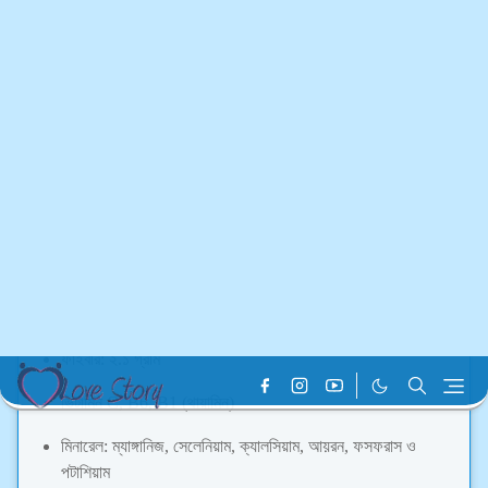
আজ আমরা বিস্তারিত জানব — প্রতিদিন সকালে খালি পেটে এক কোয়া কাঁচা রসুন
খেলে শরীরে কী কী উপকার পাওয়া যায়, এবং কীভাবে এটি আমাদের রোগ প্রতিরোধ
ও সুস্থ জীবনের জন্য সহায়ক ভূমিকা রাখে।
রসুনের পুষ্টিগুণ ও উপাদান
রসুনে রয়েছে নানা প্রকার ভিটামিন, মিনারেল ও জৈব যৌগ যা শরীরের প্রয়োজনীয়
পুষ্টি জোগায়। প্রতি ১০০ গ্রাম রসুনে পাওয়া যায় —
ক্যালোরি: ১৪৯
প্রোটিন: ৬.৩৬ গ্রাম
কার্বোহাইড্রেট: ৩৩ গ্রাম
ফাইবার: ২.১ গ্রাম
ভিটামিন C, B6, B1 (থায়ামিন)
মিনারেল: ম্যাঙ্গানিজ, সেলেনিয়াম, ক্যালসিয়াম, আয়রন, ফসফরাস ও
পটাশিয়াম