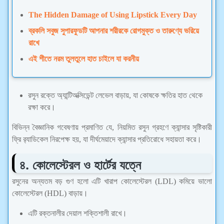
The Hidden Damage of Using Lipstick Every Day
ব্রকলি সবুজ সুপারফুডটি আপনার শরীরকে রোগমুক্ত ও তারুণ্যে ভরিয়ে
রাখে
এই শীতে নরম তুলতুলে হাত চাইলে যা করনীয়
রসুন রক্তে অ্যান্টিঅক্সিডেন্ট লেভেল বাড়ায়, যা কোষকে ক্ষতির হাত থেকে
রক্ষা করে।
বিভিন্ন বৈজ্ঞানিক গবেষণায় প্রমাণিত যে, নিয়মিত রসুন গ্রহণে ক্যান্সার সৃষ্টিকারী
ফ্রি র‍্যাডিকেল নিরপেক্ষ হয়, যা দীর্ঘমেয়াদে ক্যান্সার প্রতিরোধে সহায়তা করে।
৪. কোলেস্টেরল ও হার্টের যত্নে
রসুনের অন্যতম বড় গুণ হলো এটি খারাপ কোলেস্টেরল (LDL) কমিয়ে ভালো
কোলেস্টেরল (HDL) বাড়ায়।
এটি রক্তনালীর দেয়াল শক্তিশালী রাখে।