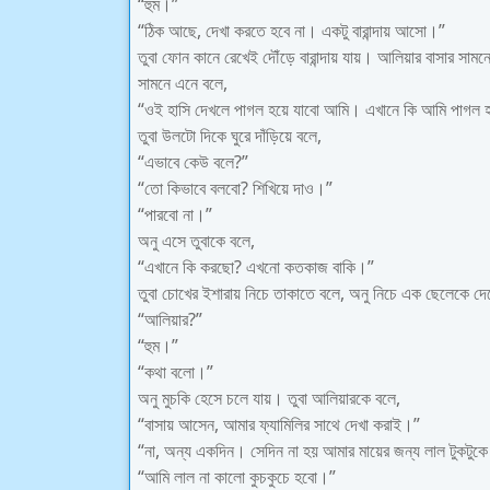
“হুম।”
“ঠিক আছে, দেখা করতে হবে না। একটু বারান্দায় আসো।”
তুবা ফোন কানে রেখেই দৌঁড়ে বারান্দায় যায়। আলিয়ার বাসার সা
সামনে এনে বলে,
“ওই হাসি দেখলে পাগল হয়ে যাবো আমি। এখানে কি আমি পাগল
তুবা উলটো দিকে ঘুরে দাঁড়িয়ে বলে,
“এভাবে কেউ বলে?”
“তো কিভাবে বলবো? শিখিয়ে দাও।”
“পারবো না।”
অনু এসে তুবাকে বলে,
“এখানে কি করছো? এখনো কতকাজ বাকি।”
তুবা চোখের ইশারায় নিচে তাকাতে বলে, অনু নিচে এক ছেলেকে দেখ
“আলিয়ার?”
“হুম।”
“কথা বলো।”
অনু মুচকি হেসে চলে যায়। তুবা আলিয়ারকে বলে,
“বাসায় আসেন, আমার ফ্যামিলির সাথে দেখা করাই।”
“না, অন্য একদিন। সেদিন না হয় আমার মায়ের জন্য লাল টুকটুক
“আমি লাল না কালো কুচকুচে হবো।”