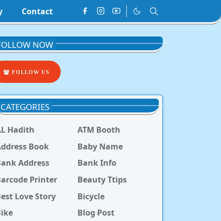
y
Contact
FOLLOW NOW
FOLLOW US
CATEGORIES
L Hadith
ATM Booth
ddress Book
Baby Name
Bank Address
Bank Info
arcode Printer
Beauty Ttips
est Love Story
Bicycle
ike
Blog Post