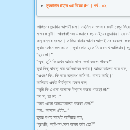
নুরজাহান রাহাত এর বিয়ের গল্প । পর্ব - ০২
তাজিমের জন্মদিন আগামীকাল। মহসিন ও তওবার রুমটা বেলুন দিয়
মাত্র ৪ ঘন্টা। তারপরই ওর একমাত্র বড় ভাইয়ের জন্মদিন। যে ভ
অনু রান্নায় ব্যস্ত। তাজিম বাসায় আসার আগেই সব ব্যবস্থা ক
তুবার ফোনে কল আসে। তুবা ফোন হাতে নিয়ে দেখে আলিয়ার। তুব
“হ্যালো।”
“তুবা, তুমি কি এখন আমার সাথে দেখা করতে পারবে?”
তুবা কিছু ঘাবড়ে যায় আলিয়ারের কথায়। আমতাআমতা করে বলে,
“এখন? কি.. কি করে সম্ভব? আমি বা.. বাসায় আছি।”
আলিয়ার একটা দীর্ঘশ্বাস ফেলে বলে,
“তুমি কি এখনো আমাকে বিশ্বাস করতে পারছো না?”
“না না, তা নয়।”
“তবে এতো আমতাআমতা করছো কেন?”
“আ.. আসলে ওইই…”
তুবার কথার মাঝেই আলিয়ার বলে,
“বুঝেছি, আন্টি-আংকেল বাসায় তাই তো?”