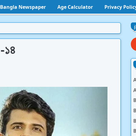
l Bangla Newspaper
Age Calculator
Privacy Polic
 -১৪
A
A
B
B
B