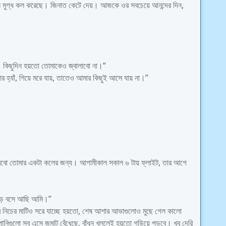
নে মুগ্ধ কল করেছে। জিনাত কেটে দেয়। আজকে ওর সবচেয়ে আনন্দের দিন,
ছি। কিছুদিন হয়তো তোমাকেও জ্বালাবো না।”
আর হ্যাঁ, গিয়ে মরে যায়, তাতেও আমার কিছুই আসে যায় না।”
বো তোমার একটা কলের জন্য। আগামীকাল সকাল ৬ টায় ফ্লাইট, তার আগে
 পড়ে বসে আছি আমি।”
র নিচের মাটিও সরে যাচ্ছে হয়তো, শেষ আশার আভাগুলোও মুছে গেল কালো
ানিগুলো সব এসে জমাট বেঁধেছে, বাঁধন খুললেই হয়তো গড়িয়ে পড়বে। খুব দেরি