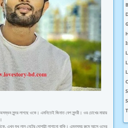
D
H
I
L
L
O
S
T
সম্ভব সুন্দর লাগছে ওকে। এমনিতেই জিনাত বেশ সুন্দরী। ওর চোখের মায়ায়
ে।
িকে, এখন শুধু লাল নেটের দোপাট্টা লাগানো বাকি। এমনসময় রুমে আসে ওদের