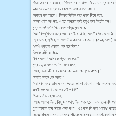
জিনাতের ফোন বাজছে। জিনাত ফোন হাতে নিয়ে দেখে প্যারা মা
আজকে কোনো প্যারার সাথে ও কথা বলতে চায় না।
আবারো কল আসে। জিনাত রিসিভ করে ধমক দিয়ে বলে,
“লজ্জা নেই আপনার, এতো অপমান করি তবুও কল দিয়েই যান।”
মুগ্ধ একটা কাশি দিয়ে বেশ শান্তসুরে বলে,
“আমি কিছুদিনের জন্য দেশের বাইরে যাচ্ছি, অস্ট্রেলিয়াতে যাচ্
“খুব ভালো, খুশি হলাম আপনি জ্বালাবেন না শুনে। (একটু থেমে) 
“দেখি শকুনের দোয়ায় গরু মরে কিনা?”
জিনাত চেঁচিয়ে উঠে,
“কি? আপনি আমাকে শকুন বললেন?”
মুগ্ধ হেসে হেসে ভণিতা করে বলল,
“আহ, কথা বলি সবার মাঝে যার কথা তার বুকে বাজে।”
“সবাই বলতে কে আছে?”
“আমি কি করে জানবো? এনিওয়ে, ভালো থেকো। আর অপেক্ষা কর
একটা কল আশা তো করতেই পারি?”
জিনাত বাঁকা হেসে বলে,
“আজ আমার বিয়ে, কিছুক্ষণ পরই বিয়ে শুরু হবে। লাল বেনারসি
মুগ্ধ অবাক হয়ে শুনছে এসব কথা। ওর কান কি ভুল শুনছে? পায়ে
মেঘের চাদরে। মুগ্ধ ধপ করে মাটিতে বসে পড়ে। চোখের কোণায় প