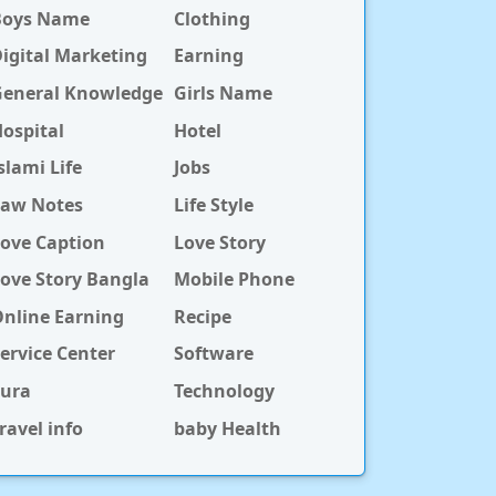
Boys Name
Clothing
igital Marketing
Earning
General Knowledge
Girls Name
ospital
Hotel
slami Life
Jobs
Law Notes
Life Style
ove Caption
Love Story
ove Story Bangla
Mobile Phone
nline Earning
Recipe
ervice Center
Software
Sura
Technology
ravel info
baby Health