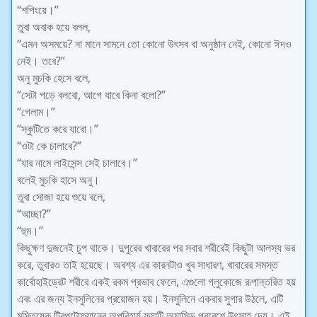
“শপিংয়ে।”
তুবা অবাক হয়ে বলল,
“এমন অসময়ে? না মানে সামনে তো কোনো উৎসব বা অনুষ্ঠান নেই, কোনো ঈদও
নেই। তবে?”
অনু মুচকি হেসে বলে,
“সেটা পড়ে বলবো, আগে যাবে কিনা বলো?”
“গেলাম।”
“স্কুটিতে করে যাবো।”
“ওটা কে চালাবে?”
“যার নামে লাইসেন্স সেই চালাবে।”
বলেই মুচকি হাসে অনু।
তুবা সোজা হয়ে শুয়ে বলে,
“আচ্ছা?”
“হুম।”
কিছুক্ষণ দুজনেই চুপ থাকে। দুপুরের খাবারের পর সবার শরীরেই কিছুটা আলস্য ভর
করে, তুবারও তাই হয়েছে। অবশ্য এর কারনটাও খুব সাধারণ, খাবারের সমস্ত
কার্বোহাইড্রেট শরীরে একই রকম প্রভাব ফেলে, এগুলো গ্লুকোজে রূপান্তরিত হয়
এবং এর জন্য ইনসুলিনের প্রয়োজন হয়। ইনসুলিনে একবার সুগার উঠলে, এটি
মস্তিষ্কে ট্রিপটোফ্যানের অপরিহার্য ফ্যাটি অ্যাসিড প্রবেশে উৎসাহ দেয়। এই