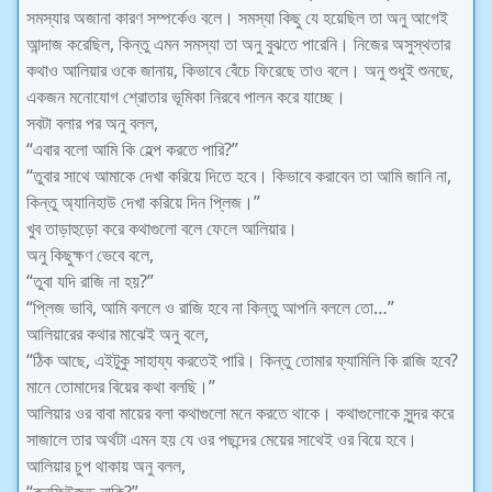
সমস্যার অজানা কারণ সম্পর্কেও বলে। সমস্যা কিছু যে হয়েছিল তা অনু আগেই
আন্দাজ করেছিল, কিন্তু এমন সমস্যা তা অনু বুঝতে পারেনি। নিজের অসুস্থতার
কথাও আলিয়ার ওকে জানায়, কিভাবে বেঁচে ফিরেছে তাও বলে। অনু শুধুই শুনছে,
একজন মনোযোগ শ্রোতার ভূমিকা নিরবে পালন করে যাচ্ছে।
সবটা বলার পর অনু বলল,
“এবার বলো আমি কি হেল্প করতে পারি?”
“তুবার সাথে আমাকে দেখা করিয়ে দিতে হবে। কিভাবে করাবেন তা আমি জানি না,
কিন্তু অ্যানিহাউ দেখা করিয়ে দিন প্লিজ।”
খুব তাড়াহুড়ো করে কথাগুলো বলে ফেলে আলিয়ার।
অনু কিছুক্ষণ ভেবে বলে,
“তুবা যদি রাজি না হয়?”
“প্লিজ ভাবি, আমি বললে ও রাজি হবে না কিন্তু আপনি বললে তো…”
আলিয়ারের কথার মাঝেই অনু বলে,
“ঠিক আছে, এইটুকু সাহায্য করতেই পারি। কিন্তু তোমার ফ্যামিলি কি রাজি হবে?
মানে তোমাদের বিয়ের কথা বলছি।”
আলিয়ার ওর বাবা মায়ের বলা কথাগুলো মনে করতে থাকে। কথাগুলোকে সুন্দর করে
সাজালে তার অর্থটা এমন হয় যে ওর পছন্দের মেয়ের সাথেই ওর বিয়ে হবে।
আলিয়ার চুপ থাকায় অনু বলল,