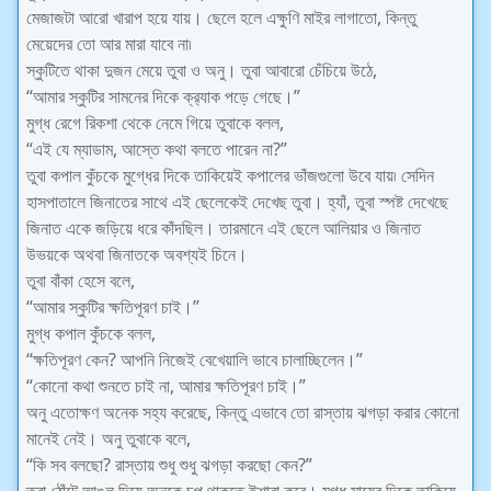
মেজাজটা আরো খারাপ হয়ে যায়। ছেলে হলে এক্ষুণি মাইর লাগাতো, কিন্তু
মেয়েদের তো আর মারা যাবে না৷
স্কুটিতে থাকা দুজন মেয়ে তুবা ও অনু। তুবা আবারো চেঁচিয়ে উঠে,
“আমার স্কুটির সামনের দিকে ক্র
্যাক পড়ে গেছে।”
মুগ্ধ রেগে রিকশা থেকে নেমে গিয়ে তুবাকে বলল,
“এই যে ম্যাডাম, আস্তে কথা বলতে পারেন না?”
তুবা কপাল কুঁচকে মুগ্ধের দিকে তাকিয়েই কপালের ভাঁজগুলো উবে যায়৷ সেদিন
হাসপাতালে জিনাতের সাথে এই ছেলেকেই দেখেছ তুবা। হ্যাঁ, তুবা স্পষ্ট দেখেছে
জিনাত একে জড়িয়ে ধরে কাঁদছিল। তারমানে এই ছেলে আলিয়ার ও জিনাত
উভয়কে অথবা জিনাতকে অবশ্যই চিনে।
তুবা বাঁকা হেসে বলে,
“আমার স্কুটির ক্ষতিপূরণ চাই।”
মুগ্ধ কপাল কুঁচকে বলল,
“ক্ষতিপূরণ কেন? আপনি নিজেই বেখেয়ালি ভাবে চালাচ্ছিলেন।”
“কোনো কথা শুনতে চাই না, আমার ক্ষতিপূরণ চাই।”
অনু এতোক্ষণ অনেক সহ্য করেছে, কিন্তু এভাবে তো রাস্তায় ঝগড়া করার কোনো
মানেই নেই। অনু তুবাকে বলে,
“কি সব বলছো? রাস্তায় শুধু শুধু ঝগড়া করছো কেন?”