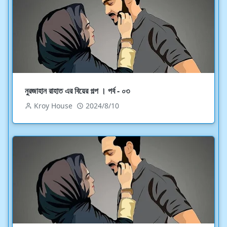
নুরজাহান রাহাত এর বিয়ের গল্প । পর্ব - ০৩
Kroy House
2024/8/10