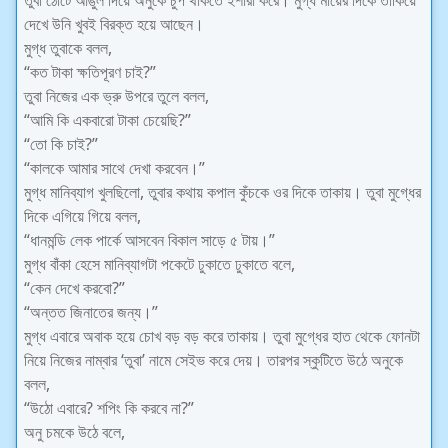
তুবা ঠোঁটে আঙুল দিয়ে অনুকে চুপ থাকতে ইশারা করে। মুগ্ধ মায়ের দিকে তাকিয়ে
দেখে উনি খুবই বিরক্ত হয়ে আছেন।
মুগ্ধ তুবাকে বলল,
“কত টাকা ক্ষতিপূরণ চাই?”
তুবা নিজের এক ভ্রু উপরে তুলে বলল,
“আমি কি একবারো টাকা চেয়েছি?”
“তো কি চাই?”
“কালকে আমার সাথে দেখা করবেন।”
মুগ্ধ মানিব্যাগ খুলছিলো, তুবার কথায় কপাল কুঁচকে ওর দিকে তাকায়। তুবা মুগ্ধের
দিকে এগিয়ে গিয়ে বলল,
“ধানমন্ডি লেক পার্কে আসবেন বিকাল সাড়ে ৫ টায়।”
মুগ্ধ বাঁকা হেসে মানিব্যাগটা পকেটে ঢুকাতে ঢুকাতে বলে,
“কেন দেখে করবো?”
“অন্তত জিনাতের জন্য।”
মুগ্ধ এবারে অবাক হয়ে চোখ বড় বড় করে তাকায়। তুবা মুগ্ধের হাত থেকে ফোনটা
নিয়ে নিজের নাম্বার ‘তুবা’ নামে সেইভ করে দেয়। তারপর স্কুটিতে উঠে অনুকে
বলল,
“উঠো এবারে? শপিং কি করবে না?”
অনু চমকে উঠে বলে,