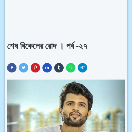
শেষ বিকেলের রোদ । পর্ব -২৭