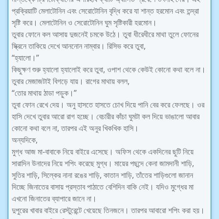
প্রক্রিয়াটি মেলাটোনিন এবং সেরোটোনিন বৃদ্ধি করে যা শান্ত হরমোন এবং তন্দ্রা
সৃষ্টি করে। মেলাটোনিন ও সেরোটোনিন ঘুম সৃষ্টিকারী হরমোন।
তুবার ফোনে কল আসায় দুজনেই চমকে উঠে। তুবা ধীরেধীরে মাথা তুলে ফোনের
স্ক্রিনে তাকিয়ে দেখে আননোন নাম্বার। রিসিভ করে তুবা,
“হ্যালো।”
কিছুক্ষণ শুরু হ্যালো হ্যালোই করে তুবা, ওপাশ থেকে কেউই কোনো কথা বলে না।
তুবার মেজাজটাই বিগড়ে যায়। রাগের মাথায় বলল,
“তোর মাথায় ঠাডা পড়ুক।”
তুবা ফোন রেখে দেয়। অনু হাসতে হাসতে চোখ দিয়ে পানি বের করে ফেলছে। ওর
হাসি দেখে তুবার আরো রাগ হচ্ছে। বেচারীর কাঁচা ঘুমটা কল দিয়ে ভাঙালো আবার
কোনো কথা বলে না, তারপর এই অনুর খিকখিক হাসি।
অন্যদিকে,
মুগ্ধ আজ মা-বাবাকে নিয়ে বাইরে এসেছে। অফিস থেকে একদিনের ছুটি নিয়ে
সারাদিন উনাদের নিয়ে শপিং করেছে মুগ্ধ। মায়ের পছন্দে কেনা জামদানী শাড়ি,
সুতির শাড়ি, সিল্কের নানা রঙের শাড়ি, কাতান শাড়ি, তাঁতের শাড়িগুলো জানান
দিচ্ছে জিনাতের বাসায় প্রস্তাব পাঠাতে বেশিদিন বাকি নেই। যদিও মুগ্ধের মা
এখনো জিনাতের ব্যাপারে জানে না।
দুপুরের খাবার বাইরে রেস্টুরেন্টে খেয়েছে তিনজনে। তারপর আবারো শপিং করা হয়।