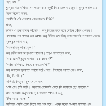
“হুম, হুম।”
মুগ্ধের সামনে দিয়ে বেশ আনন্দ করে স্কুটি নিয়ে চলে যায় তুবা। মুগ্ধ অবাক হয়ে
নিজে নিজেই ভাবে,
“আমি কি এই মেয়েকে কোনোভাবে চিনি?”
রাতে,
তাজিম এখনো বাসায় আসেনি। অনু নিজের রুমে বসে ফোনে গেমস খেলছে।
এমনসময় ওর ফোনে কল আসে৷ অনু রিসিভ করে কিছু বলার আগেই ওপরপাশ থেকে
পুরুষকন্ঠ শোনা যায়,
“আসসালামু আলাইকুম।”
অনু কন্ঠটা কার তা বুঝতে পারে না। তবুও শান্তসুরে বলল,
“ওয়া আলাইকুমুস সালাম। কে বলছেন?”
“আমি আলিয়ার, চিনতে পেরেছেন কি?”
অনু অবাকের চূড়ান্ত পর্যায়ে উঠে গেছে।নিজেকে শান্ত রেখে বলল,
“জি, চিনেছি।”
আলিয়ার কিছুক্ষণ চুপ থেকে বলে,
“এটা হেল্প চাই ভাবি। আপনার ছোটভাই ভেবে কি আমাকে হেল্প করবেন?”
এমন অসহায় অনুরোধের সুর ফেলতে পারে না অনু,
“ঠিক আছে, বলো।”
আলিয়ার একটা ঢোক গিলে বলা শুরু করে। ওদের মধ্যে হওয়ার সমস্যা এবং