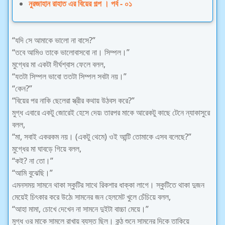
নুরজাহান রাহাত এর বিয়ের গল্প । পর্ব - ০১
“যদি সে আমাকে ভালো না বাসে?”
“তবে আমিও তাকে ভালোবাসবো না। সিম্পল।”
মুগ্ধের মা একটা দীর্ঘশ্বাস ফেলে বলল,
“যতটা সিম্পল ভাবো ততটা সিম্পল সবটা নয়।”
“কেন?”
“বিয়ের পর নাকি ছেলেরা স্ত্রীর কথায় উঠবস করে?”
মুগ্ধ এবারে একটু জোরেই হেসে দেয়৷ তারপর মাকে আরেকটু কাছে টেনে ন্যাকাসুরে
বলল,
“মা, সবাই একরকম নয়। (একটু থেমে) ওই আন্টি তোমাকে এসব বলেছে?”
মুগ্ধের মা ঘাবড়ে গিয়ে বলল,
“কই? না তো।”
“আমি বুঝেছি।”
এমনসময় সামনে থাকা স্কুটির সাথে রিকশার ধাক্কা লাগে। স্কুটিতে থাকা দুজন
মেয়েই চিৎকার করে উঠে৷ সামনের জন হেলমেট খুলে চেঁচিয়ে বলল,
“আহা মামা, চোখে দেখেন না সামনে দুইটা বাচ্চা মেয়ে।”
মুগ্ধ ওর মাকে সামলে রাখায় ব্যস্ত ছিল। কন্ঠ শুনে সামনের দিকে তাকিয়ে