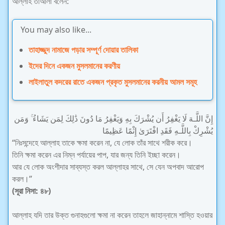
আল্লাহ তাআলা বলেন:
You may also like...
তাহাজ্জুদ নামাজে পড়ার সম্পূর্ণ দোয়ার তালিকা
ইদের দিনে একজন মুসলমানের করণীয়
লাইলাতুল কদরের রাতে একজন প্রকৃত মুসলমানের করনীয় আমল সমূহ
إِنَّ اللَّـهَ لَا يَغْفِرُ أَن يُشْرَكَ بِهِ وَيَغْفِرُ مَا دُونَ ذَٰلِكَ لِمَن يَشَاءُ ۚ وَمَن
يُشْرِكْ بِاللَّـهِ فَقَدِ افْتَرَىٰ إِثْمًا عَظِيمًا
“নিঃসন্দেহে আল্লাহ তাকে ক্ষমা করেন না, যে লোক তাঁর সাথে শরীক করে।
তিনি ক্ষমা করেন এর নিম্ন পর্যায়ের পাপ, যার জন্য তিনি ইচ্ছা করেন।
আর যে লোক অংশীদার সাব্যস্ত করল আল্লাহর সাথে, সে যেন অপবাদ আরোপ
করল।”
(সূরা নিসা: ৪৮)
আল্লাহ যদি তার উক্ত গুনাহগুলো ক্ষমা না করেন তাহলে জাহান্নামে শাস্তি হওয়ার