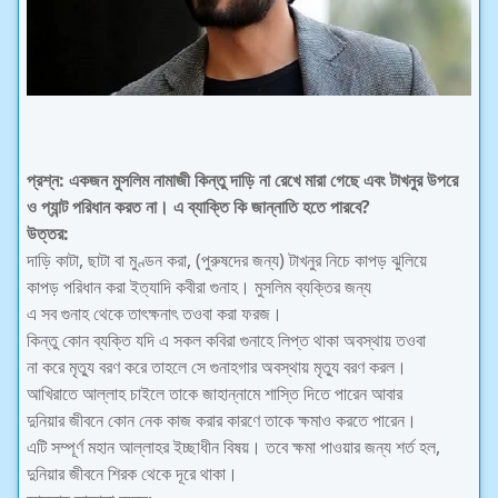
প্রশ্ন: একজন মুসলিম নামাজী কিন্তু দাড়ি না রেখে মারা গেছে এবং টাখনুর উপরে
ও প্যান্ট পরিধান করত না। এ ব্যাক্তি কি জান্নাতি হতে পারবে?
উত্তর:
দাড়ি কাটা, ছাটা বা মুণ্ডন করা, (পুরুষদের জন্য) টাখনুর নিচে কাপড় ঝুলিয়ে
কাপড় পরিধান করা ইত্যাদি কবীরা গুনাহ। মুসলিম ব্যক্তির জন্য
এ সব গুনাহ থেকে তাৎক্ষনাৎ তওবা করা ফরজ।
কিন্তু কোন ব্যক্তি যদি এ সকল কবিরা গুনাহে লিপ্ত থাকা অবস্থায় তওবা
না করে মৃত্যু বরণ করে তাহলে সে গুনাহগার অবস্থায় মৃত্যু বরণ করল।
আখিরাতে আল্লাহ চাইলে তাকে জাহান্নামে শাস্তি দিতে পারেন আবার
দুনিয়ার জীবনে কোন নেক কাজ করার কারণে তাকে ক্ষমাও করতে পারেন।
এটি সম্পূর্ণ মহান আল্লাহর ইচ্ছাধীন বিষয়। তবে ক্ষমা পাওয়ার জন্য শর্ত হল,
দুনিয়ার জীবনে শিরক থেকে দূরে থাকা।