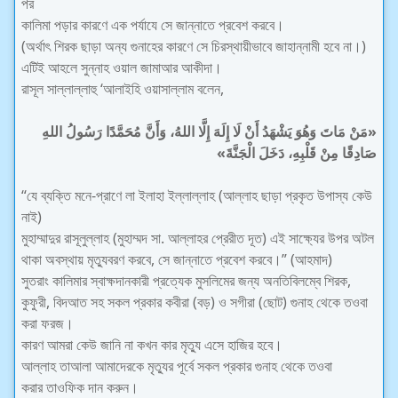
পর
কালিমা পড়ার কারণে এক পর্যাযে সে জান্নাতে প্রবেশ করবে।
(অর্থাৎ শিরক ছাড়া অন্য গুনাহের কারণে সে চিরস্থায়ীভাবে জাহান্নামী হবে না।)
এটিই আহলে সুন্নাহ ওয়াল জামাআর আকীদা।
রাসূল সাল্লাল্লাহু ‘আলাইহি ওয়াসাল্লাম বলেন,
«مَنْ مَاتَ وَهُوَ يَشْهَدُ أَنْ لَا إِلَهَ إِلَّا اللهُ، وَأَنَّ مُحَمَّدًا رَسُولُ اللهِ
صَادِقًا مِنْ قَلْبِهِ، دَخَلَ الْجَنَّةَ»
“যে ব্যক্তি মনে-প্রাণে লা ইলাহা ইল্লাল্লাহ (আল্লাহ ছাড়া প্রকৃত উপাস্য কেউ
নাই)
মুহাম্মাদুর রাসূলুল্লাহ (মুহাম্মদ সা. আল্লাহর প্রেরীত দূত) এই সাক্ষ্যের উপর অটল
থাকা অবস্থায় মৃত্যুবরণ করবে, সে জান্নাতে প্রবেশ করবে।” (আহমাদ)
সুতরাং কালিমার স্বাক্ষদানকারী প্রত্যেক মুসলিমের জন্য অনতিবিলম্বে শিরক,
কুফুরী, বিদআত সহ সকল প্রকার কবীরা (বড়) ও সগীরা (ছোট) গুনাহ থেকে তওবা
করা ফরজ।
কারণ আমরা কেউ জানি না কখন কার মৃত্যু এসে হাজির হবে।
আল্লাহ তাআলা আমাদেরকে মৃত্যুর পূর্বে সকল প্রকার গুনাহ থেকে তওবা
করার তাওফিক দান করুন।