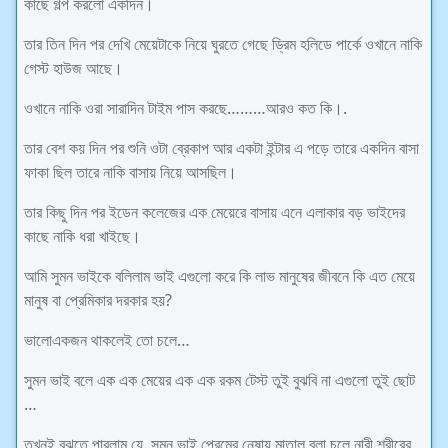
কাছে গল্প করলো একদিন।
তার তিন দিন পর দেখি মেয়েটাকে নিয়ে ঘুরতে গেছে ড্রিম হলিডে পার্কে ওখানে নাকি
গেস্ট হাউজ আছে।
ওখানে নাকি ওরা সারাদিন টাইম পাস করছে………আরও কত কি।.
তার বেশ কয় দিন পর শুনি ওটা ব্রেকাপ আর একটা ইন্টার এ পড়ে তারে একদিন বাসা
ফাকা ছিল তারে নাকি বাসায় নিয়ে আসছিল।
তার কিছু দিন পর ইডেন কলেজের এক মেয়েরে বাসায় এনে এলাকার বড় ভাইদের
কাছে নাকি ধরা খাইছে।
আমি সুমন ভাইকে বলিলাম ভাই এগুলো করে কি লাভ মানুষের জীবনে কি এত মেয়ে
মানুষ বা প্রেমিকার দরকার হয়?
ভালোএকজন থাকলেই তো চলে…
সুমন ভাই বলে এক এক মেয়ের এক এক রকম টেস্ট তুই বুঝবি না এগুলো তুই ছোট
…
তখনই বুঝতে পারলাম যে..সুমন ভাই প্রেমের নেষায় মাতাল বলা চলে নারী শরীরের