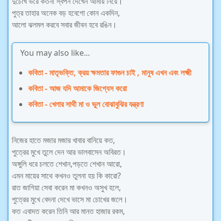
দুচোখ ভরে কতনা স্বপন দেখেন আমায় নিয়ে।
পুত্র তাহার অনেক বড় হবেগো কোন একদিন,
আলো ঝলমল করবে সবার জীবন হবে রঙিন।
You may also like...
কবিতা - মাতৃভক্তি, ক্রয় ক্ষমতার ফাগুন চাই , মানুষ এখন এবং লক্ষ্মী
কবিতা - আজ যদি আমাকে জিগ্যেস করো
কবিতা - খেলার সাথী মা ও ভুল বোঝাবুঝির যন্ত্রণা
নিজের হাতে মজার মজার খাবার বানিয়ে কত,
পুত্রের মুখে তুলে দেন আর ভালবাসেন অবিরত।
অঙ্গুলি ধরে চলতে শেখান,পড়তে শেখান আরো,
এমন মায়ের সাথে কখনও তুলনা হয় কি কারো?
রাত জাগিয়া সেবা করেন মা কখনও অসুখ হলে,
পুত্রের মুখে বেদনা দেখে ভাসে মা চোখের জলে।
কত এবাদত করেন তিনি আর মানত হাজার রকম,