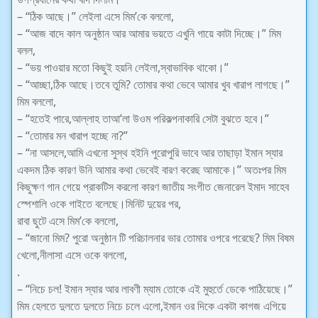
– “ঠিক আছে।” লেইলা এসে মিম’কে বললো,
– “আজ বাদে কাল অনুষ্ঠান আর আমার ভয়তে এখুনি গায়ে কাটা দিচ্ছে।” মিম
বলল,
– “ভয় পাওয়ার মতো কিছুই হয়নি লেইলা,স্বাভাবিক থাকো।”
– “আচ্ছা,ঠিক আছে।তবে তুমি? তোমার কথা ভেবে আমার খুব খারাপ লাগছে।”
মিম বললো,
– “হতেই পারে,আল্লাহ তাআ’লা উওম পরিকল্পনাকারি সেটা বুঝতে হবে।”
– “তোমার মন খারাপ হচ্ছে না?”
– “না আসলে,আমি এখনো সুস্থ হইনি পুরোপুরি ভাবে আর তাছাড়া ইমান স্যার
একদম ঠিক কারণ উনি আমার কথা ভেবেই বারণ করেছ আমাকে।” অতঃপর মিম
কিছুক্ষণ গান গেয়ে প্রাকটিস করলো কারণ জাতীয় সংগীত জেনারেল ইমাদ সাহেব
স্পেশালি ওকে গাইতে বলেছে।মিনিট দুয়ের পর,
রাবা ছুটে এসে মিম’কে বললো,
– “জানো মিম? পুরো অনুষ্ঠান টি পরিচালনার ভার তোমার ওপরে পরেছে? মিম বিষম
খেলো,নীলাসা এসে ওকে বললো,
.
– “নিচে চল! ইমান স্যার আর লাবণী ম্যাম তোকে এই মুহুর্তে ডেকে পাঠিয়েছে।”
মিম হেলতে দুলতে দুলতে নিচে চলে এলো,ইমান ওর দিকে একটা কাগজ এগিয়ে