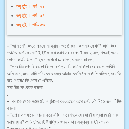
শুধু তুই । পর্ব - ০১
শুধু তুই । পর্ব - ০৪
শুধু তুই । পর্ব - ০৬
– “আমি সেটা বলতে পারবো না স্যার এভাবে! কারণ আপনার ক্রেডিট কার্ড কিংবা
ডেভিড কার্ড কোনো টাই ইউজ করা হয়নি স্যার পেমেন্ট করা হয়েছে নিশ্চয়ই অন্য
কোনো কার্ড থেকে।” ইমান আবারো চমকালো,মনেমনে ভাবলো,
– “তবে মিম পেমেন্ট করলো কি থেকে? ক্যাশ টাকা? না টাকা বের করতে দেখিনি
আমি ওকে,ওকে আমি শপিং করার জন্য আমার ক্রেডিট কার্ড টা দিয়েছিলাম,তবে কি
হয়ে গেলো? কি থেকে?” এদিকে,
সারা মিম’কে ডেকে বললো,
.
– “কালকে থেকে জমজমাট অনুষ্ঠানের শুরু,তোকে তোর বেস্ট টাই দিতে হবে।” মিম
বললো,
– “তোরা ও প্যারেড ভালো করে করিস।মনে থাকে যেন মাননীয় প্রধানমন্ত্রী এবং
মহামান্য রাষ্ট্রপতি দু’জনেই উপস্থিত থাকবে আর অন্যান্য বাহিনীর প্রধান
উপপ্রধানের কথা বাদ দিলাম।”