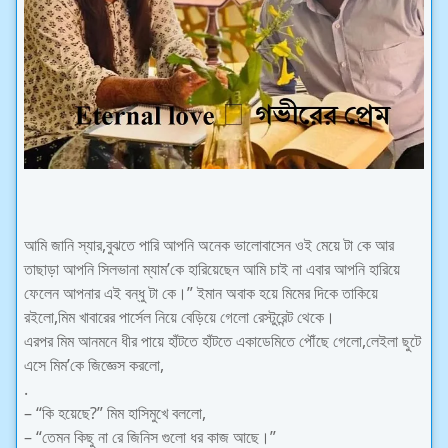
আমি জানি স্যার,বুঝতে পারি আপনি অনেক ভালোবাসেন ওই মেয়ে টা কে আর
তাছাড়া আপনি সিলভানা ম্যাম’কে হারিয়েছেন আমি চাই না এবার আপনি হারিয়ে
ফেলেন আপনার এই বন্ধু টা কে।” ইমান অবাক হয়ে মিমের দিকে তাকিয়ে
রইলো,মিম খাবারের পার্সেল নিয়ে বেড়িয়ে গেলো রেস্টুরেন্ট থেকে।
এরপর মিম আনমনে ধীর পায়ে হাঁটতে হাঁটতে একাডেমিতে পৌঁছে গেলো,লেইলা ছুটে
এসে মিম’কে জিজ্ঞেস করলো,
.
– “কি হয়েছে?” মিম হাসিমুখে বললো,
– “তেমন কিছু না রে জিনিস গুলো ধর কাজ আছে।”