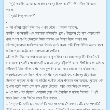
– “তুমি আদৌও এতো ভালোবাসার যোগ্য ছিলে কবে?” শহীদ স্টাফ জিজ্ঞেস
করলো,
– “স্যার! কিছু বললেন?”
.
– “না শহীদ! তুমি প্লিজ যাও এখান থেকে।” সকাল আটটায়,
মাননীয় প্রধানমন্ত্রী এবং মহামান্য রাষ্ট্রপতি এসে পৌঁছালেন চট্টগ্রাম এয়ারপোর্টে
খবর পাওয়া মাএই জেনারেল ইমাদ সাহেব এবং ইমান নিজে পঞ্চাশ জন
বডিগার্ড,বারোজন স্নাইপার এবং তিনটে বুলেট প্রুফ গাড়ি নিয়ে রিসিভ করতে এলো
মননীয় প্রধানমন্ত্রী এবং মহামান্য রাষ্ট্রপতিকে।
এদিকে মিম ইমানের কথা মতো তাদের ফুল দিয়ে বরণ করার জন্য টিম নিয়ে তৈরি
হয়ে আছে।মাননীয় প্রধানমন্ত্রী এবং মহামান্য রাষ্ট্রপতি এসে মিলিটারি একাডেমিতে
পৌঁছতেই মিম স্টেজে ওঠার সময় ফুল দিয়ে বরণ করে নেয় তাদের দু’জন কে…
অতঃপর,জেনারেল ইমাদ সাহেব মাননীয় প্রধানমন্ত্রী এবং মহামান্য রাষ্ট্রপতির
উদ্দেশ্যে বক্তব্য রাখার পর জাতীয় সংগীত শেষে প্যারেড শুরু হয়েছে,প্যারেড শেষ
হওয়ার পরেই সবাই যেন হাফ ছেড়ে বেঁচেছে।সারা এসে মিম’কে বললো,
– “যে ভয় পেয়ে ছিলাম? শেষমেষ তোর ওই টেকনিক টা কাজে দিয়েছে।” এরি
মধ্যে ইমান এসে মিম’কে তাড়া দিয়ে বললো,
– “তাড়াতাড়ি তৈরি হয়ে আসো! কি অবস্থা তোমার? এখনো রেডি হতে পারোনি?
মিনিট দশেক বাদে অনুষ্ঠান শুরু হয়ে যাবে।” মিম তৈরি হয়ে এলো,স্টেজে ওঠার পরে