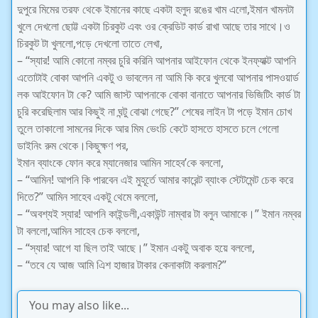
দুপুরে মিমের তরফ থেকে ইমানের কাছে একটা হলুদ রঙের খাম এলো,ইমান খামনটা
খুলে দেখলো ছোট্ট একটা চিরকুট এবং ওর ক্রেডিট কার্ড রাখা আছে তার সাথে।ও
চিরকুট টা খুললো,পড়ে দেখলো তাতে লেখা,
– “স্যার! আমি কোনো নম্বর চুরি করিনি আপনার আইফোন থেকে ইনফ্যাক্ট আপনি
এতোটাই বোকা আপনি একটু ও ভাবলেন না আমি কি করে খুলবো আপনার পাসওয়ার্ড
লক আইফোন টা কে? আমি জাস্ট আপনাকে বোকা বানাতে আপনার ভিজিটিং কার্ড টা
চুরি করেছিলাম আর কিছুই না ঘন্টু বোঝা গেছে?” শেষের লাইন টা পড়ে ইমান চোখ
তুলে তাকালো সামনের দিকে আর মিম ভেংচি কেটে হাসতে হাসতে চলে গেলো
ডাইনিং রুম থেকে।কিছুক্ষণ পর,
ইমান ব্যাংকে ফোন করে ম্যানেজার আমিন সাহেব’কে বললো,
– “আমিন! আপনি কি পারবেন এই মুহূর্তে আমার কারেন্ট ব্যাংক স্টেটমেন্ট চেক করে
দিতে?” আমিন সাহেব একটু থেমে বললো,
– “অবশ্যই স্যার! আপনি কাইন্ডলী,একাউন্ট নাম্বার টা বলুন আমাকে।” ইমান নম্বর
টা বললো,আমিন সাহেব চেক বললো,
– “স্যার! আগে যা ছিল তাই আছে।” ইমান একটু অবাক হয়ে বললো,
– “তবে যে আজ আমি এিশ হাজার টাকার কেনাকাটা করলাম?”
You may also like...