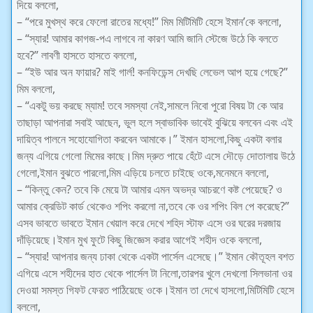
দিয়ে বললো,
– “পরে মুখস্থ করে ফেলো রাতের মধ্যে!” মিম মিটিমিটি হেসে ইমান’কে বললো,
– “স্যার! আমার কাগজ-পএ লাগবে না কারণ আমি জানি স্টেজে উঠে কি বলতে
হবে?” লাবণী হাসতে হাসতে বললো,
– “ইউ আর অন ফায়ার? মাই গার্ল! কনফিডেন্স দেখছি লেভেল আপ হয়ে গেছে?”
মিম বললো,
– “একটু ভয় করছে ম্যাম! তবে সমস্যা নেই,সামলে নিবো পুরো বিষয় টা কে আর
তাছাড়া আপনারা সবাই আছেন, ভুল হলে স্বাভাবিক ভাবেই বুঝিয়ে বলবেন এবং এই
দায়িত্ব পালনে সহোযোগিতা করবেন আমাকে।” ইমান হাসলো,কিছু একটা বলার
জন্য এগিয়ে গেলো মিমের কাছে।মিম দ্রুত পায়ে হেঁটে এসে দৌড়ে দোতালায় উঠে
গেলো,ইমান বুঝতে পারলো,মিম এড়িয়ে চলতে চাইছে ওকে,মনেমনে বললো,
– “কিন্তু কেন? তবে কি মেয়ে টা আমার এমন অভদ্র আচরণে কষ্ট পেয়েছে? ও
আমার ক্রেডিট কার্ড থেকেও শপিং করলো না,তবে কে ওর শপিং বিল পে করেছে?”
এসব ভাবতে ভাবতে ইমান খেয়াল করে দেখে শহিদ স্টাফ এসে ওর ঘরের দরজায়
দাঁড়িয়েছে।ইমান মুখ ফুটে কিছু জিজ্ঞেস করার আগেই শহীদ ওকে বললো,
– “স্যার! আপনার জন্য ঢাকা থেকে একটা পার্সেল এসেছে।” ইমান কৌতূহল বশত
এগিয়ে এসে শহীদের হাত থেকে পার্সেল টা নিলো,তারপর খুলে দেখলো সিলভানা ওর
দেওয়া সমস্ত গিফট ফেরত পাঠিয়েছে ওকে।ইমান তা দেখে হাসলো,মিটিমিটি হেসে
বললো,