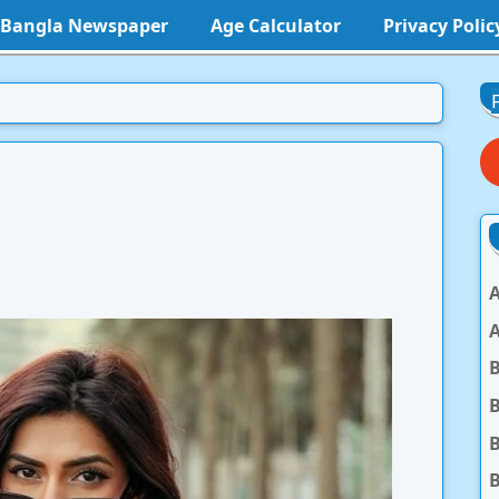
l Bangla Newspaper
Age Calculator
Privacy Polic
A
A
B
B
B