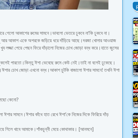
 উপরে গেলো আকাশের রুমের সামনে।ভাবলো ভেতরে ঢুকবে না’কি ঢুকবে না।
সুমু আর আকাশ একে অপরকে জড়িয়ে ধরে দাঁড়িয়ে আছে।দরজা খোলার আওয়াজ
ুব লজ্জা পেয়ে পেছন ফিরে দাঁড়ালো নিজের চোখ জোড়া বন্ধ করে।হাতে জুসের
ুকলেই পারতো।কিন্তু ঈশা ভেবেছে রুমে কেউ নেই।তাই না বলেই ঢুকেছে।
ছে।ঈশার চোখ জোড়া এখনো বন্ধ।আকাশ চুটকি বাজালো ঈশার সামনে! তখনি ঈশা
াঁপছো কেনো?
ো ঈশার সামনে।ঈশার কাঁধে হাত রেখে ঈশা’কে নিজের দিকে ফিরিয়ে দাঁড়
য়ে গিলে খাবে আমাকে।শাঁকচুন্নী মেয়ে কোথাকার। [আনমনে]