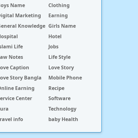
Boys Name
Clothing
igital Marketing
Earning
General Knowledge
Girls Name
ospital
Hotel
slami Life
Jobs
Law Notes
Life Style
ove Caption
Love Story
ove Story Bangla
Mobile Phone
nline Earning
Recipe
ervice Center
Software
Sura
Technology
ravel info
baby Health