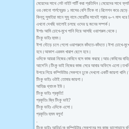
মেয়েদের সাথে লেট নাইট পার্টি করা প্রতিদিন।মেয়েদের সাথে ফ্ল
ওর কোনো গার্লফ্রেন্ড ১ মাসের বেশি টিকে না।রিলেশন করে ছেড়
কিন্তু সুমাইয়া মানে সুমু নামে মেয়েটির সাথেই প্রায় ৬-৭ মাস ধ
এখনো দেখছি ভালোই চলছে ওদের দু জনের সম্পর্ক।
ঈশাঃ আমি চোখে-মুখে পানি দিয়ে আসছি ওয়াশরুম থেকে।
টিংকু ভাইঃ হুমম।
ঈশা দৌড়ে চলে গেলো ওয়াশরুমে কাঁদতে-কাঁদতে।ঈশা চোখে-মুখে
হবে।আকাশ এরকম খারাপ ছেলে হবে।
ওদিকে আয়রা নিজের কেবিনে বসে কাজ করছে।আর কেবিনের বাহিরে
আসে’নি।টিংকু ভাই নিজের কাজ সেরে আবার অফিসে এলো।তখনি
উপরে গিয়ে কম্পিউটার সেকশনে ঢুকে দেখলো একটি জায়গা খালি।
টিংকু ভাইঃ ওটাই তোমার জায়গা।
আহিরঃ থ্যাংক ইউ।
টিংকু ভাইঃ প্রকৃতি!
প্রকৃতিঃ জ্বি টিংকু ভাই?
টিংকু ভাইঃ এদিকে এসো।
প্রকৃতিঃ হুমম বলুন!
.
টিংকু ভাইঃ আহির’কে কম্পিউটার সেকশনের সব কাজ ভালোভাবে বু