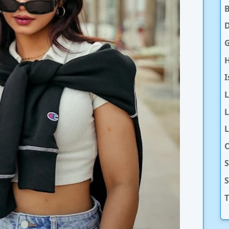
D
H
I
L
L
O
S
T