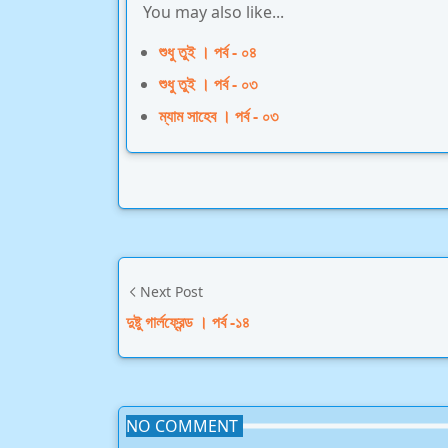
You may also like...
শুধু তুই । পর্ব - ০৪
শুধু তুই । পর্ব - ০৩
ম্যাম সাহেব । পর্ব - ০৩
Next Post
দুষ্টু গার্লফ্রেন্ড । পর্ব -১৪
NO COMMENT