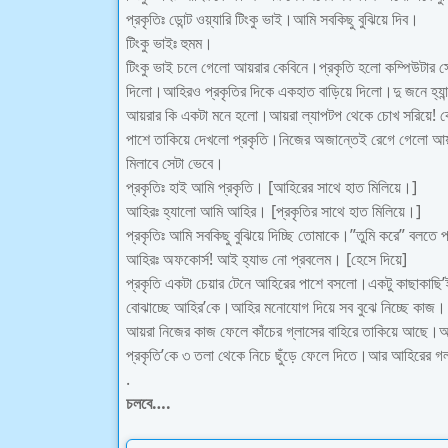
প্রকৃতিঃ ডোন্ট ওয়্যারি টিংকু ভাই।আমি সবকিছু বুঝিয়ে দিব।
টিংকু ভাইঃ হুমম।
টিংকু ভাই চলে গেলো আয়রার কেবিনে।প্রকৃতি হলো কম্পিউটার স
দিলো।আহিরও প্রকৃতির দিকে একহাত বাড়িয়ে দিলো।দু জনে হ্যা
আয়রার কি একটা মনে হলো।আয়রা ল্যাপটপ থেকে চোখ সরিয়ে! কেব
পাশে তাকিয়ে দেখলো প্রকৃতি।নিজের অজান্তেই রেগে গেলো আ
মিলাবে সেটা ভেবে।
প্রকৃতিঃ হাই আমি প্রকৃতি। [আহিরের সাথে হাত মিলিয়ে।]
আহিরঃ হ্যালো আমি আহির। [প্রকৃতির সাথে হাত মিলিয়ে।]
প্রকৃতিঃ আমি সবকিছু বুঝিয়ে দিচ্ছি তোমাকে।”তুমি করে” বলতে প
আহিরঃ অফকোর্স! আই হ্যাভ নো প্রবলেম। [হেসে দিয়ে]
প্রকৃতি একটা চেয়ার টেনে আহিরের পাশে বসলো।একটু কাছাকাছি
বোঝাচ্ছে আহির’কে।আহির মনোযোগ দিয়ে সব বুঝে নিচ্ছে কাজ।
আয়রা নিজের কাজ ফেলে কাঁচের গ্লাসের বাহিরে তাকিয়ে আছে।আ
প্রকৃতি’কে ৩ তলা থেকে নিচে ছুঁড়ে ফেলে দিতে।আর আহিরের গল
.
চলবে….