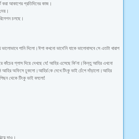
ার্ট করা আকাশের প্রতিদিনের কাজ।
ে দেয়।
রে রিলেশন চলছে।
 ভালোভাবে পানি দিলো।ঈশা কখনো ভাবে’নি যাকে ভালোবাসবে সে এতটা খারাপ
 কাঁচের গ্লাস দিয়ে দেখছে যে! আহির এসেছে কি’না।কিন্তু আহির এখনো
 আহির অফিসে ঢুকলো।আহির’কে দেখে টিংকু ভাই চেঁপে দাঁড়ালো।আহির
পিছন থেকে টিংকু ভাই বললো!
ঝিয়ে দাও।