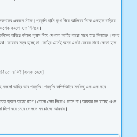
েকশনের একজন স্টাফ।প্রকৃতি হাসি মুখে গিয়ে আহিরের দিকে একহাত বাড়িয়ে
ন্ডশেক করলো হাত মিলিয়ে।
িনের বাহিরে কাঁচের গ্লাস দিয়ে দেখলো আহির কারো সাথে হাত মিলাচ্ছে।অপর
য়রা।আয়রার সহ্য হচ্ছে না।আহির এসেই অন্য একটা মেয়ের সাথে কেনো হাত
ারি তো না’কি? [হাল্কা হেসে]
’ই বসলো আহির আর প্রকৃতি।প্রকৃতি কম্পিউটারে সবকিছু এক-এক করে
য়রা জ্বলে যাচ্ছে রাগে।কেনো সেটা নিজেও জানে না।আয়রার মন চাচ্ছে এখন
া টিপে ধরে মেরে ফেলতে মন চাচ্ছে আয়রার।