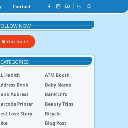
y
Contact
FOLLOW NOW
FOLLOW US
CATEGORIES
L Hadith
ATM Booth
ddress Book
Baby Name
Bank Address
Bank Info
arcode Printer
Beauty Ttips
est Love Story
Bicycle
ike
Blog Post