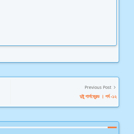
Previous Post
দুষ্টু গার্লফ্রেন্ড । পর্ব -১২