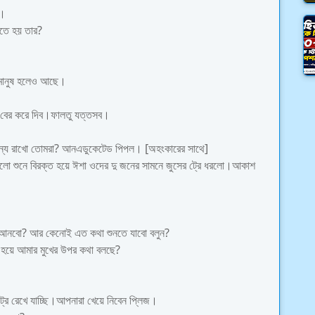
ন।
িতে হয় তার?
 মানুষ হলেও আছে।
েকে বের করে দিব।ফালতু যত্তসব।
ের জন্য রাখো তোমরা? আনএডুকেটেড পিপল। [অহংকারের সাথে]
গুলো শুনে বিরক্ত হয়ে ঈশা ওদের দু জনের সামনে জুসের ট্রে ধরলো।আকাশ
ু আনবো? আর কেনোই এত কথা শুনতে যাবো বলুন?
ন্ট হয়ে আমার মুখের উপর কথা বলছে?
্রে রেখে যাচ্ছি।আপনারা খেয়ে নিবেন প্লিজ।