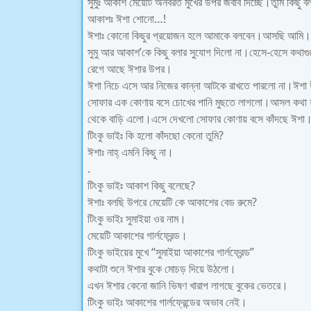
সুমুঃ আকাশ মেয়েটি অনবরত মুখের উপর জবাব দিচ্ছে।তুমি কিছু ব
আকাশঃ ঈশা শোনো…!
ঈশাঃ কোনো কিছুর প্রয়োজন হলে আমাকে বলবেন।আসছি আমি।
সুমু আর আকাশ’কে কিছু বলার সুযোগ দিলো না।হেসে-হেসে কথা
রেগে আছে ঈশার উপর।
ঈশা নিচে এসে আর নিজের কান্না আটকে রাখতে পারলো না।ঈশ
সোফার এক কোণায় বসে চোখের পানি মুছতে লাগলো।আসল কথা হলো 
থেকে বাড়ি এলো।এসে দেখলো সোফার কোণায় বসে কাঁদছে ঈশা।
টিংকু ভাইঃ কি হলো কাঁদছো কেনো তুমি?
ঈশাঃ নাহ্ এমনি কিছু না।
.
টিংকু ভাইঃ আকাশ কিছু বলেছে?
ঈশাঃ বলছি উপরে মেয়েটি কে আকাশের বেড রুমে?
টিংকু ভাইঃ সুমাইয়া ওর নাম।
মেয়েটি আকাশের গার্লফ্রেন্ড।
টিংকু ভাইয়ের মুখে “সুমাইয়া আকাশের গার্লফ্রেন্ড”
কথাটা শুনে ঈশার বুকে মোচড় দিয়ে উঠলো।
এখন ঈশার কেনো জানি ভিষণ খারাপ লাগছে বুকের ভেতরে।
টিংকু ভাইঃ আকাশের গার্লফ্রেন্ডের অভাব নেই।