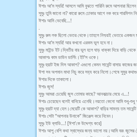
ঈশাঃ আ’ম স্যরি! আসলে আমি বুঝতে পারিনি রুমে আপনারা ছিলে
সুমুঃ তুমি জানো না? কারো রুমে ঢোকার আগে নক করে পারমিশন ন
ঈশাঃ আমি ভেবেছি…!
.
সুমুঃ রুম লক ছিলো ভেতর থেকে।তাহলে নিশ্চয়ই ভেতরে একজন
ঈশাঃ আ’ম স্যরি! আর কখনো এরকম ভুল হবে না।
সুমুঃ মাইন্ড ইট।দ্বিতীয় বার ভুল হলে ঘাড় ধাক্কা দিয়ে বাড়ি থ
আকাশঃ কাম ডাউন ডার্লিং।ইট’স ওকে।
সুমুঃ হুয়াট ইজ দিস আকাশ? এগুলো কেমন সার্ভেন্ট বাসায় কাজ
ঈশা সব অপমান মাথা নিচু করে সহ্য করে নিলো।শেষে সুমুর কথা
ঈশার দিকে তাকালো।
ঈশাঃ জুস!
সুমুঃ আমরা চেয়েছি জুস তোমার কাছে? আনকাল্চার মেয়ে এ…!
ঈশাঃ চেয়েছেন বলেই বানিয়ে এনেছি।নয়তো কেনো আমি শুধু-শুধ
সুমুঃ হুয়াট দ্যা হেল।মেয়েটি কে আকাশ? বাড়ির সামন্য তম সার্ভে
ঈশাঃ সেটা “আপনার উনাকে” জিঞ্জেস করে নিবেন।
সুমুঃ ইউ ব্লাডি…! [ঈশা’কে উদ্দেশ্য করে]
ঈশাঃ আপু বেশি কথা স্বাস্থের জন্য ভালো নয়।আমি বরং জুসের ট