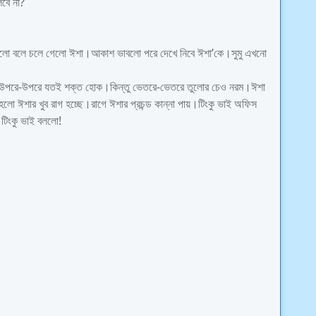
লবে না?
গুলো বলে চলে গেলো ঈশা।আকাশ ভাবলো পরে দেখে নিবে ঈশা’কে।সুমু এখনো
া উপরে-উপরে যতই শক্ত হোক।কিন্তু ভেতরে-ভেতরে তুলোর চেও নরম।ঈশা
ঈশার খুব রাগ হচ্ছে।রাগে ঈশার প্রচন্ড কান্না পায়।টিংকু ভাই অফিস
টিংকু ভাই বললো!