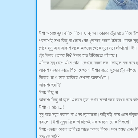
ঈশা অরেঞ্জ জুস বানিয়ে নিলো দু গ্লাস।তারপর ট্রে হাতে নিয়ে
পরক্ষণেই ঈশা কিছু না ভেবে গেট খুলতেই চমকে উঠলো।কারন 
পেয়ে সুমু আর আকাশ একে অপরের থেকে দূরে সরে দাঁড়ালো।ঈশা খ
ট্রে ঈশার।তাতে কি? ঈশার হাত রীতিমতো কাঁপছে।
এদিকে সুমু রেগে এটম বোম।দেখছে দরজা লক।তাহলে নক করে ঢ
আকাশ দরজার কাছে গিয়ে দেখলো! ঈশার হাতে জুসের ট্রে কাঁপ
নিজের চোখ মেলে তাকিয়ে দেখলো আকাশ’কে।
আকাশঃ হুয়াট?
ঈশাঃ কিছু না।
আকাশঃ কিছু না হলে! এভাবে ভূত দেখার মতো ভয়ে থরথর করে ক
ঈশাঃ না মানে…!
সুমু আর সহ্য করলো না এসব ন্যাকামো।তড়িঘড়ি করে এসে দাঁড়াল
করালো।ঈশা সুমুর দিকে তাকাতেই এক শুকনো ঢোক গিললো।
ঈশাঃ এভাবে কেনো তাকিয়ে আছে আমার দিকে।মনে হচ্ছে চোখ দি
সুমুঃ কে তুমি?