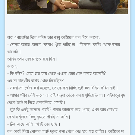
রাত এগারোটার দিকে নাঈম তার বন্ধু তামিমকে কল দিয়ে বললো,
- দোস্ত আমার বোনকে কোথাও খুঁজে পাচ্ছি না। বিকেলে কোচিং থেকে বাসায়
আসেনি।
তামিম তখন বেলকনিতে বসে ছিল।
বললো,
- কি বলিস? এতো রাত হয়ে গেছে এখনো তোর বোন বাসায় আসেনি?
ওর সব বান্ধবীর বাসায় খোঁজ নিয়েছিস?
- সবজায়গা খোঁজ করা হয়েছে, তোকে কল দিচ্ছি তুই কল রিসিভ করিস নাই।
- আমার শরীর বেশি ভালো না তাই সন্ধ্যা থেকে বাসায় ঘুমিয়েছিলাম। এইমাত্র ঘুম
থেকে উঠে চা নিয়ে বেলকনিতে এসেছি।
- তুই কি একটু আসতে পারবি? থানায় জানানো হয়ে গেছে, এখন আর কোথায়
কোথায় খুঁজবো কিছু বুঝতে পারছি না আমি।
- ঠিক আছে আমি এখনই বের হচ্ছি।
কল কেটে দিয়ে পোশাক পাল্টে দ্রুত বাসা থেকে বের হয়ে যায় তামিম। তামিরের মা