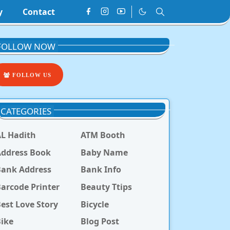
y
Contact
FOLLOW NOW
FOLLOW US
CATEGORIES
L Hadith
ATM Booth
ddress Book
Baby Name
Bank Address
Bank Info
arcode Printer
Beauty Ttips
est Love Story
Bicycle
ike
Blog Post