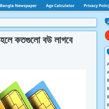
l Bangla Newspaper
Age Calculator
Privacy Polic
াহলে কতগুলো বউ লাগবে
A
A
B
B
B