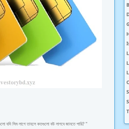
D
H
I
L
L
O
S
T
তগুলো যদি সিম লাগে তাহলে কতগুলো বউ লাগবে জানতে পারি? "