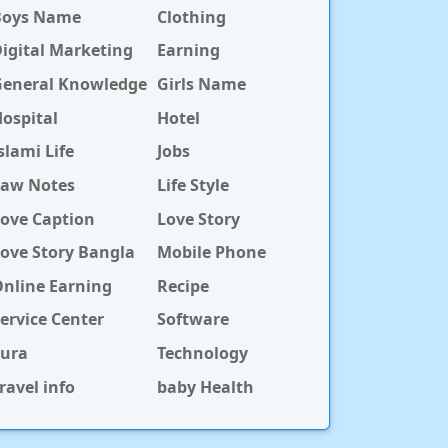
Boys Name
Clothing
igital Marketing
Earning
General Knowledge
Girls Name
ospital
Hotel
slami Life
Jobs
Law Notes
Life Style
ove Caption
Love Story
ove Story Bangla
Mobile Phone
nline Earning
Recipe
ervice Center
Software
Sura
Technology
ravel info
baby Health