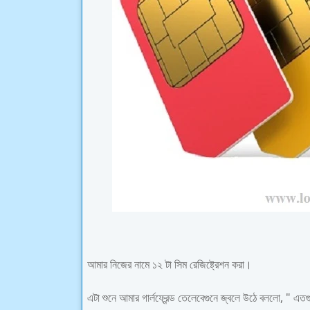
আমার নিজের নামে ১২ টা সিম রেজিষ্ট্রেশন করা।
এটা শুনে আমার গার্লফ্রেন্ড তেলেবেগুনে জ্বলে উঠে বললো, " এ