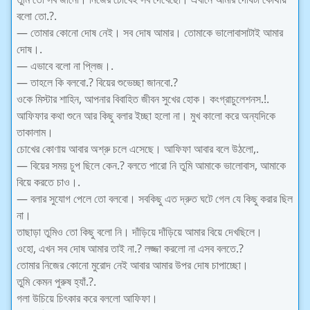
বলো তো.?.
— তোমার কোনো দোষ নেই। সব দোষ আমার। তোমাকে ভালোবাসাটাই আমার
দোষ।.
— এভাবে বলো না প্লিজ।.
— তাহলে কি বলবো.? বিয়ের শুভেচ্ছা জানবো.?
ওকে মিস্টার শাহিন, আপনার বিবাহিত জীবন সুখের হোক। কংগ্রাচুলেশনস.!.
আফিফার কথা শুনে আর কিছু বলার ইচ্ছা হলো না। মুখ কালো করে অন্যদিকে
তাকালাম।
চোখের কোণায় আবার অশ্রু চলে এসেছে। আফিফা আবার বলে উঠলো,.
— বিয়ের সময় চুপ ছিলে কেন.? বলতে পারো নি তুমি আমাকে ভালোবাস, আমাকে
বিয়ে করতে চাও।.
— বলার সুযোগ পেলে তো বলবো। সবকিছু এত দ্রুত ঘটে গেল যে কিছু করার ছিল
না।
তাছাড়া তুমিও তো কিছু বলো নি। দাঁড়িয়ে দাঁড়িয়ে আমার বিয়ে দেখছিলে।
ওহো, এখন সব দোষ আমার তাই না.? লজ্জা করলো না এসব বলতে.?
তোমার নিজের কোনো মুরোদ নেই আবার আমার উপর দোষ চাপাচ্ছো।
তুমি কেমন পুরুষ হ্যাঁ.?.
গলা উচিয়ে চিৎকার করে বললো আফিফা।