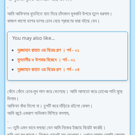
.
আমি আফিফার থুতনিতে হাত দিয়ে চাঁদবদন মুখখানি উপরে তুলে ধরলাম।
কাজল কালো ডাগর ডাগর চোখ বেয়ে শ্রাবণের ধারা বইছে যেন।
You may also like...
নুরজাহান রাহাত এর বিয়ের গল্প । পর্ব - ০১
মুনতাসীর ও উপমার বিচ্ছেদ । পর্ব - ০১
নুরজাহান রাহাত এর বিয়ের গল্প । পর্ব - ০৪
কেঁদে কেঁদে চোখ-মুখ লাল করে ফেলেছে। আমি আলতো করে চোখের পানি মুছে
দিলাম।
আফিফা বাঁধা দিলো না। চুপটি করে দাঁড়িয়ে রইলো কেবল।
আমি কন্ঠে একরাশ অভিমান মিশিয়ে বললাম,
.
— তুমি এমন ভাবে বলছো যেন আমি নিজের ইচ্ছায় বিয়েটা করেছি।
তুমি তো সব জানো। নিজের চোখেই সব দেখেছো। এখানে আমার দোষটা কোথায়