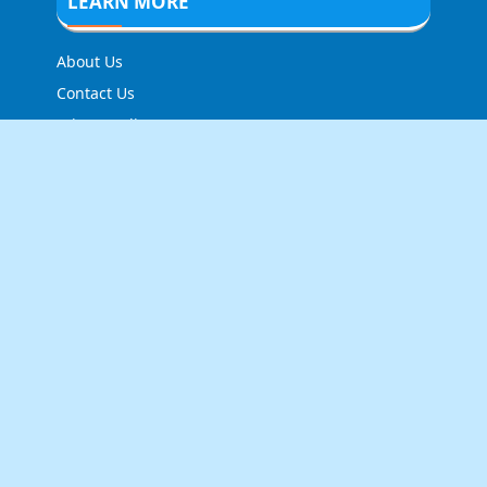
LEARN MORE
About Us
Contact Us
Privacy Policy
FOLLOW US
NEWSLETTER
Stay up to date with the latest news and relevant
updates from us.