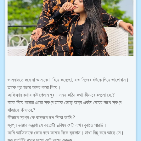
ভালবাসতে হবে না আমাকে। বিয়ে করেছো, যাও নিজের বউকে গিয়ে ভালোবাস।
তাকে প্রাণভরে আদর করো গিয়ে।
আফিফার কথায় কষ্ট পেলাম খুব। এমন কঠিন কথা কীভাবে বললো সে.?
যাকে নিয়ে আমার এতো স্বপ্ন তাকে ছেড়ে অন্য একটা মেয়ের সাথে স্বপ্ন
সাঁজাবো কীভাবে.?
কীভাবে স্বপ্ন কে বাস্তবে রূপ দিবো আমি.?
স্বপ্ন ভাঙার যন্ত্রণা যে কতোটা দুর্বিষহ সেটা এখন বুঝতে পারছি।
আমি আফিফাকে জোর করে আমার দিকে ঘুরালাম। মাথা নিচু করে আছে সে।
সরু থুতনিটা বুকের সাথে এটে আছে একদম।