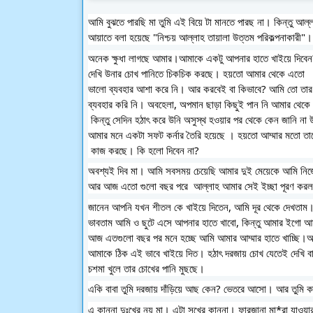
আমি বুঝতে পারছি মা তুমি এই বিয়ে টা মানতে পারছ না। কিন্তু আল
আয়াতে বলা হয়েছে "নিশ্চয় আল্লাহ‌ তায়
অনেক ক্ষুধা লাগছে আমার।আমাকে একটু আপনার হাতে খাইয়ে দিবেন
দেখি উনার চোখ পানিতে চিকচিক করছে। হয়তো আমার থেকে এতো 
ভালো ব্যবহার আশা করে নি। আর করবেই বা কিভাবে? আমি তো তার
ব্যবহার করি নি। অবহেলা, অপমান ছাড়া কিছুই পান নি আমার থেক
 কিন্তু সেদিন হঠাৎ করে উনি অসুস্থ হ‌ওয়ার পর থেকে কেন
আমার মনে একটা সফট কর্নার তৈরি হয়েছে । হয়তো আম্মার মতো তা
 কাজ করছে।‌ কি হলো দিবেন না?
অবশ্যই দিব মা। আমি সবসময় চেয়েছি আমার দুই মেয়েকে আমি নিজে
আর আজ এতো গুলো বছর পরে  আল্লাহ আমার সেই ইচ্ছা পূরণ কর
জানেন আপনি যখন শীতল কে খাইয়ে দিতেন, আমি দূর থেকে দেখতাম
ভাবতাম আমি ও ছুটে এসে আপনার হাতে খাবো, কিন্তু আমার ইগো 
আজ এতগুলো বছর পর মনে হচ্ছে আমি আমার আম্মার হাতে খাচ্ছি।আম
আমাকে ঠিক এই ভাবে খাইয়ে দিত। হঠাৎ দরজায় চোখ যেতেই দেখি বা
চশমা খুলে তার চোখের পানি মুছছে।
একি বাবা তুমি দরজায় দাঁড়িয়ে আছ কেন? ভেতরে আসো। আর তুমি 
এ কান্না দুঃখের নয় মা। এটা সুখের কান্না। ফারজানা মা*রা যাওয়া