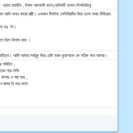
[ সহীহ‌ আল_জামিউস সাগীর ওয়া যিয়াদাতুহ হা/ ৬১৪৮,সহীহ তারগীব  ওয়াত তারহীব ,‌ ইমাম আলবানী বলেন,হাদিসটি হাসান লিগাইরিহ]
ো হয়  নি।
বাবা রাজ কে বললেন, আমার উ*শৃ*ঙ্খ*ল মেয়েটা কে তোমার হাতে তুলে দিলে দিলাম বাবা ‌।
দায়িত্ব। আমি আমার সবটুকু দিয়ে চেষ্টা করব কুয়াশাকে কে সঠিক পথে আনার।
র পরিচিত , 
়ের পরে নাকি
া কাপড় ও পরা যায় ,
 বিয়ের পরে নাকি সেই বাবার বাড়ি আসতে গেলে দশ বার ভাবা লাগে কোন‌ জামা টা পরে যাব? 