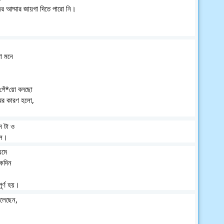
ের আম্মার জায়গা দিতে পারো নি।
া মনে 
গেঁ*য়ো বলছো 
ের কারণ হলো, 
ন টা ও 
লে।
়মে 
একদিন 
র্ণ হয়।
 বলেছেন,