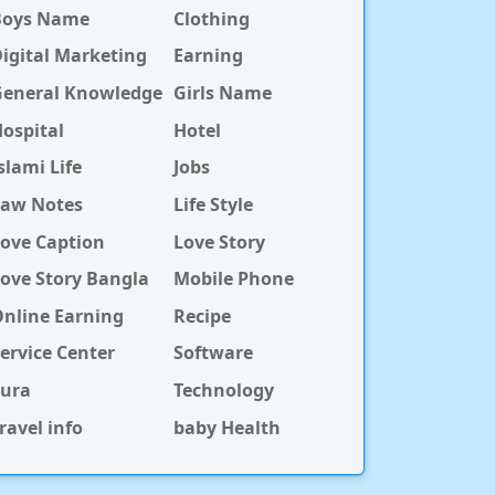
Boys Name
Clothing
igital Marketing
Earning
General Knowledge
Girls Name
ospital
Hotel
slami Life
Jobs
Law Notes
Life Style
ove Caption
Love Story
ove Story Bangla
Mobile Phone
nline Earning
Recipe
ervice Center
Software
Sura
Technology
ravel info
baby Health