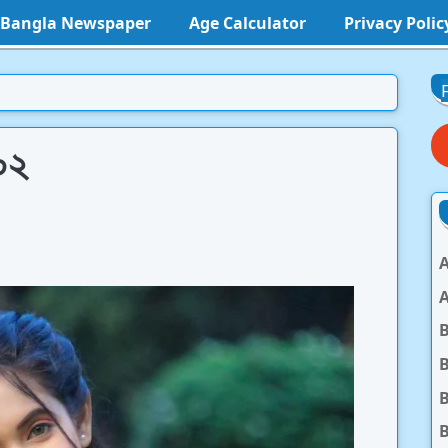
l Bangla Newspaper
Age Calculator
Privacy Polic
 ০২
A
A
B
B
B