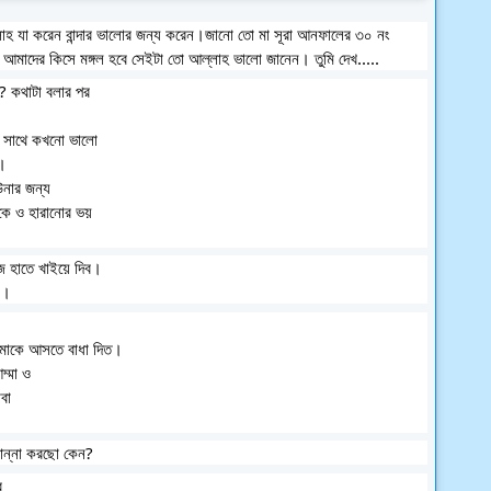
্লাহ যা করেন বান্দার ভালোর জন্য করেন।জানো তো মা সূরা আনফালের ৩০ নং 
ালা উত্তম পরিকল্পনাকারী"। আমাদের কিসে মঙ্গল হবে সেইটা তো আল্লাহ ভালো জানেন। তুমি দেখ.....
? কথাটা বলার পর 
 সাথে কখনো ভালো 
ে।
 জানি না উনার জন্য 
কে ও হারানোর ভয়
 হাতে খাইয়ে দিব। 
ল।
।
আমাকে আসতে বাধা দিত। 
্মা ও 
বা 
কান্না করছো কেন?
র 