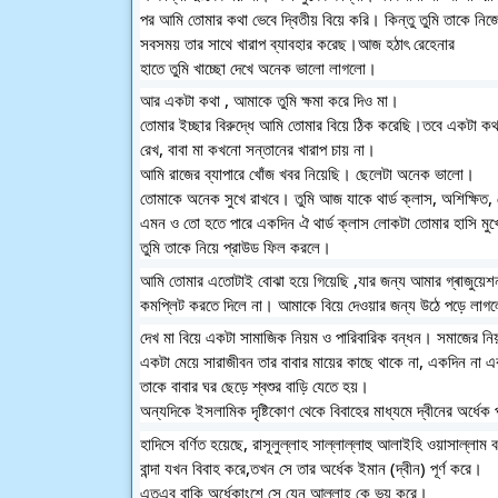
পর আমি তোমার কথা ভেবে দ্বিতীয় বিয়ে করি। কিন্তু তুমি তাকে নিজ
সবসময় তার সাথে খারাপ ব্যাবহার করেছ।আজ হঠাৎ রেহেনার 
হাতে তুমি খাচ্ছো দেখে অনেক ভালো লাগলো। 
আর একটা কথা , আমাকে তুমি ক্ষমা করে দিও ‌মা। 
তোমার ইচ্ছার বিরুদ্ধে আমি তোমার বিয়ে ঠিক করেছি।তবে একটা কথ
রেখ, বাবা মা কখনো সন্তানের খারাপ চায় না। 
আমি রাজের ব্যাপারে খোঁজ খবর নিয়েছি। ছেলেটা অনেক ভালো। 
তোমাকে অনেক সুখে রাখবে। তুমি আজ যাকে থার্ড ক্লাস, অশিক্ষিত, 
এমন ও তো হতে পারে একদিন ঐ থার্ড ক্লাস লোকটা তোমার হাসি মুখ
তুমি তাকে নিয়ে প্রাউড ফিল করলে।
আমি তোমার এতোটাই বোঝা হয়ে গিয়েছি ,যার জন্য আমার গ্ৰাজুয়েশ
কমপ্লিট করতে দিলে না। আমাকে বিয়ে দেওয়ার জন্য উঠে পড়ে লাগ
দেখ মা বিয়ে একটা সামাজিক নিয়ম ও পারিবারিক বন্ধন। সমাজের নিয
একটা মেয়ে সারাজীবন তার বাবার মায়ের কাছে থাকে না, একদিন না 
তাকে বাবার ঘর ছেড়ে শ্বশুর বাড়ি যেতে হয়।
অন্যদিকে ইসলামিক দৃষ্টিকোণ থেকে বিবাহের মাধ্যমে দ্বীনের অর্ধেক পূ
হাদিসে বর্ণিত হয়েছে, রাসূলুল্লাহ সাল্লাল্লাহু আলাইহি ওয়াসাল্লাম
বান্দা যখন বিবাহ করে,তখন সে তার অর্ধেক ইমান (দ্বীন) পূর্ণ করে।
এত‌এব বাকি অর্ধেকাংশে সে যেন আল্লাহ কে ভয় করে।