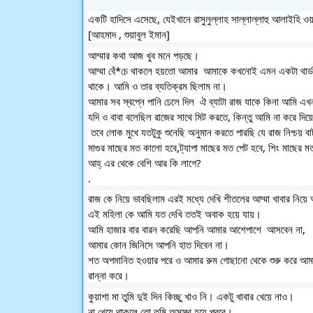
একটি হাদিসে এসেছে, যেইখানে রাসুলুল্লাহ সাল্লাল্লাহু আলাইহি ওয়া
[আহমাদ , শুয়াবুল ইমান]
আম্মার কথা আজ খুব মনে পড়ছে। 
আম্মা বেঁ*চে থাকলে হয়তো আমার  আমাকে কখনোই এমন একটা থার্ড ক্লা
থাকে। আমি ও তার ব্যতিক্রম ছিলাম না। 
আমার সব স্বপ্নে পানি ঢেলে দিল  ঐ ব্যাটা রাজ যাকে কিনা আমি এখ
যদি ও বাবা বলেছিল রাজের সাথে মিট করতে, কিন্তু আমি না করে দিয়
 তবে লোক মুখে যতটুকু শুনেছি অনুমান করতে পারছি যে রাজ নিশ্চয় বা
মাগুর মাছের মত কালো হবে,ট্যাপা মাছের মত পেট হবে, শিং মাছের মত 
আহ্ এর থেকে বেশি আর কি লাগে?
.
রাজ কে নিয়ে ভাবছিলাম এর‌ই মধ্যে দেখি শীতলের আম্মা খাবার
এই মহিলা কে আমি যত দেখি ততই অবাক হয়ে যায়। 
আমি হাজার বার বারন করেছি আপনি আমার আশেপাশে  আসবেন না, 
আমার কোন জিনিসে আপনি হাত দিবেন না।
শ
ত অপমানিত হ‌ওয়ার পরে ও আমার রুম গোছানো থেকে শুরু করে আমার কাপড় চোপড় পর্যন্ত ধুয়ে দেয়। আবার ছুটির দিনে আমার পছন্দের নানা আইটেম 
রান্না করে।
কুয়াশা মা তুমি দুই দিন কিচ্ছু খাও নি। একটু খাবার খেয়ে নাও।
না খেয়ে থাকলে তো তুমি অসুস্থ হয়ে পরবে। 