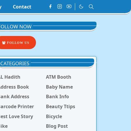
y
Contact
FOLLOW NOW
FOLLOW US
CATEGORIES
L Hadith
ATM Booth
ddress Book
Baby Name
Bank Address
Bank Info
arcode Printer
Beauty Ttips
est Love Story
Bicycle
ike
Blog Post