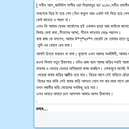
অবশেষে বিয়ে টা হয়ে গেল।তিন‌ কবুলে আর একটা স‌ই দিয়ে হয়ে গেলাম আমি অন্য কারো স্ত্রী। একজন টিকটক সেলিব্রিটির বিয়ে হলো অথচ মিডিয়ার 
কেউ জানতে ও পারল না।
এমন কি আমার ফ্রেড সার্কেলের দুই একজন ছাড়া আর কাউকে জানান
বিদায় বেলা বাবা ,শীতলের আম্মা, শীতল কান্নায় ভেঙে পরলেন।
 তুমি ওর খেয়াল রেখ বাবা।
আপনি চিন্তা করবেন না বাবা। কুয়াশা এখন আমার অর্ধাঙ্গিনী, আমার 
র‌ওনা দিলাম নতুন ঠিকানায়। যদিও রাজ বাদে শ্বশুর বাড়ির সবাই আমা
তারপর ও ভেতরে ভেতরে অস্থিরতা কাজ করছিল। লোকমুখে শুনেছি বিয
 মেয়েরা বাবার বাড়ির আত্মীয় হয়ে যায়। বিয়ের আগে যেই বাড়িতে ছেঁড়
তখন স্বামীর বাড়ি মেয়েদের সবকিছু হয়ে যায়। 
এসব ভাবতে ভাবতে চলে আসলাম আমার আপন ঠিকানায়।
.
চলবে....