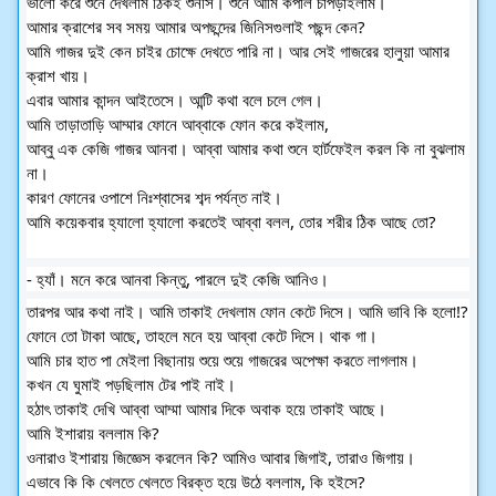
ভালো করে শুনে দেখলাম ঠিকই শুনসি। শুনে আমি কপাল চাপড়াইলাম।
আমার ক্রাশের সব সময় আমার অপছন্দের জিনিসগুলাই পছন্দ কেন?
আমি গাজর দুই কেন চাইর চোক্ষে দেখতে পারি না। আর সেই গাজরের হালুয়া আমার
ক্রাশ খায়।
এবার আমার কান্দন আইতেসে। আন্টি কথা বলে চলে গেল।
আমি তাড়াতাড়ি আম্মার ফোনে আব্বাকে ফোন করে কইলাম,
আব্বু এক কেজি গাজর আনবা। আব্বা আমার কথা শুনে হার্টফেইল করল কি না বুঝলাম
না।
কারণ ফোনের ওপাশে নিঃশ্বাসের শব্দ পর্যন্ত নাই।
আমি কয়েকবার হ্যালো হ্যালো করতেই আব্বা বলল, তোর শরীর ঠিক আছে তো?
- হ্যাঁ। মনে করে আনবা কিন্তু, পারলে দুই কেজি আনিও।
তারপর আর কথা নাই। আমি তাকাই দেখলাম ফোন কেটে দিসে। আমি ভাবি কি হলো!?
ফোনে তো টাকা আছে, তাহলে মনে হয় আব্বা কেটে দিসে। থাক গা।
আমি চার হাত পা মেইলা বিছানায় শুয়ে শুয়ে গাজরের অপেক্ষা করতে লাগলাম।
কখন যে ঘুমাই পড়ছিলাম টের পাই নাই।
হঠাৎ তাকাই দেখি আব্বা আম্মা আমার দিকে অবাক হয়ে তাকাই আছে।
আমি ইশারায় বললাম কি?
ওনারাও ইশারায় জিজ্ঞেস করলেন কি? আমিও আবার জিগাই, তারাও জিগায়।
এভাবে কি কি খেলতে খেলতে বিরক্ত হয়ে উঠে বললাম, কি হইসে?