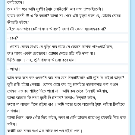
শুনাইতেসে।
তার বর্ণনা শুনে আমি মুরগীর ঠ্যাং চাবাইতেসি আর মাথা চাপড়াইতেসি।
হায়রে জননী!!!! এ কি করলা? আম্মা সব শেষে এটা যুক্ত করল যে, তোমার মেয়ের
ভীমরতি হইসে?
নইলে এমনভাবে কেউ পাসওয়ার্ড বলে? ব্যাপারটা কেমন সন্দেহজনক না?
- কেন?
- তোমার মেয়ের মাথায় যে বুদ্ধি ধরে তাতে সে কেমনে অর্ধেক পাসওয়ার্ড বলে,
তাও আবার একটা ছেলেকে!? তোমার মেয়ের মতি গতি ভালা না।
উঠতি বয়স। নাহ্, তুমি পাসওয়ার্ড চেঞ্জ করে দাও।
- আচ্ছা।
আমি রুমে বসে বসে শুনতেসি আর মনে মনে চিল্লাইতেসি এটা তুমি কি কইলা আব্বা?
তুমি রাজি হইয়া গেলা!!!! তোমার মেয়ে তার হবু জামাইরে ভালোবাসার কথা কওনে
তোমরা এত বড় শাস্তি দিতে পারো না। আমি রুম থেকে চিল্লাই কইলাম,
আম্মা আজকে কি লবণ মুরগী দি রানসো? আম্মাও চিল্লাই কইল,
ভালো না লাগলে নিজে রাইন্দা খাও। আমি মনের দুঃখে আরেকটা ঠ্যাং আইনা চিবাইতে
লাগলাম।
আম্মা পিছন থেকে খোঁচা দিয়ে কইল, লবণ না বেশি তাহলে রাতে শুধু তরকারি দিয়ে ভাত
খাইস।
কথাটা শুনে মনের দুঃখ এক লাফে দশ গুন হইয়া গেল।