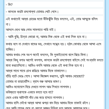
- কি?
- কালকে কয়টা রসগোল্লা তোমার পেটে গেসে।
এই কথাতেই আব্বা চোরের মতো উঁকিঝুঁকি দিয়ে বললেন, এই, তোর আম্মুকে বলিস
না।
আসলে দেখে আর লোভ সামলাতে পারি নাই।
- আমি বুঝি, চিন্তা কোরো না, আমার দিক থেকে এই কথা লিক হবে না।
কথায় বলে না যেখানে বাঘের ভয়, সেখানে সন্ধ্যে হয়। হঠাৎ কোথায় থেকে আম্মা এসে
হাজির।
আমার কথার শেষ অংশ শুনেই বললেন, কি লুকাইতেসো বাপে ঝিয়ে মিলা।
আব্বা কিছু বলার আগেই বললাম, কালকে কয়টা রসগোল্লা খাইসে সেই সংখ্যাটা বলতে
মানা করতেসিলো। আমিও বলসি আমার থেকে এই কথা লিক হবে না।
আব্বা সাথে সাথে চোখ রাঙিয়ে আমার দিকে তাকালেন।
হাঁড়ি হাটে ভেঙে গেসে। আম্মা জিজ্ঞেস করলেন, তুমি আবার খেয়েছো!?
তোমার না ডায়াবেটিস। ব্যাস শুরু আম্মার ভাষণ।
আমিও মনোযোগ দিয়ে দেখতে লাগল আর শিখতে লাগলাম।
ভবিষ্যতে ক্রাশকে এভাবে বলতে হবে না!?
ভেবে এবার আটাশটা দাঁত বের করে হাসতে লাগলাম।
আমার হাসি দেইখা আব্বা আম্মা ঝগড়া বাদ দিয়ে আমার দিকে তাকাই রইল।
যেন আমি তাদের মেয়ে না কোনো আজব চিড়িয়া চলে আসছে আমাদের ঘরে।