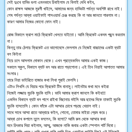
সেই দুঃখে হাড্ডি গুলা এমনভাবে চিবাইলাম যে বিলাই দেখি কইব,
কোন রাক্ষস আজকে মুরগী খাইসে, আমাদের জন্য হাড্ডিটা পর্যন্ত অবশিষ্ট রাখে নাই।
শেষ পর্যন্ত আব্বা ওয়াইফাই পাসওয়ার্ড চেঞ্জ করছে কি না আর জানতে পারলাম না।
কারণ আমার নিজের কোনো ফোন নাই।
রোজ বিকালে ক্রাশ মাঠে ক্রিকেট খেলতে যাইতো। আমি ক্রিকেট একদম পছন্দ করতাম
না।
কিন্তু তার ঠেলায় ক্রিকেট এত ভালোবেসে ফেললাম যে নিজেই বাচ্চাদের একটা ব্যাট
বল কিইনা
নিয়ে চলে আসলাম দোকান থেকে। এখন প্রত্যেকদিন আমার একই কাজ।
সকালে স্কুল, বিকালে ব্যাট বল আর রাতে পড়াশোনা। এই তিন নিয়াই আপাতত আমার
সংসার।
তারে নিয়া ডাইরিতে হাজার কথা লিখা পুরাই ফেলসি।
এটাও লিখসি যে বিয়ার পরে ক্রিকেট টিম বানামু। লাইনটার কথা মনে কইরা
নিজেই লজ্জায় মুচকি মুচকি হাসি। ভাবি আমার ক্রাশ জানলে কি কইব!!!
একদিন বিকালে ব্যাট বল পাশে রাইখা বিছানায় শুইসি আর ছাদের দিকে তাকাই মুচকি
মুচকি হাসতেসি। কোন ফাঁকে এটা আম্মার চোখে পড়ছে খেয়াল নাই।
সাথে সাথে আম্মা রাতে আব্বারে কইল, শোনো, তোমার মাইয়া প্রেম করে।
আব্বা চোখ কপালে তুলে বললেন, কি বলো!? আমি রুম থেকে আম্মার কথা
শুনে চিৎকার দিয়া কইলাম, আম্মু, আজকে নাকি জবার একটা স্পেশাল পার্ট দিবো।
আটটা বাজি গেসে। তুমি দেখবা নাকি আমি ডিস এ্যান্টেনা কাইটা দিমু? এই টনিকেই