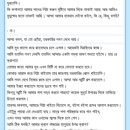
ঘুরতেসি।
কি কপাল!!! আমার সাধের পিঠা করুন দৃষ্টিতে আমার দিকে তাকাই আছে আর আমিও
বুভুক্ষের মতো তাকাই আছি। আম্মা আমার হাবভাব দেইখা কইল, কি রে, কিছু বলবি?
- না।
আম্মা বলল, যা তো ছোঁয়া, তরকারির লবণ দেখে আয়।
আমি মুখ কালো করে রান্নাঘরে চলে এলাম। আরেকটা বিরক্তির কাজ।
আমি যতদিন লবণ দেখসি ততদিন আম্মার একটা লম্বা ভাষণ শুনতে হইসে। হায় রে
ক্রাশ!!!
তোমার জন্য আমার মুখ এখন মিষ্টি না করে নোনতা করতে হবে।
কোথায় আরাম করে পিঠা খাইতাম তার জায়গায় তরকারির ঝোল খাইতেসি।
আমি লবন দেখে নিজের রুমে চলে এলাম। আম্মা আর আন্টি গল্প করতেসে।
আমার ইচ্ছা করতেসে মনের দুঃখে গান গাই।
কিন্তু আন্টি কি আমার গলা সহ্য করতে পারবে? কয়েক মুহূর্ত উপরের দিকে তাকিয়ে
চিন্তা করলাম।
তারপর ভাবলাম, আমারে পিঠা খাইতে দিতেসে না, বইসা বইসা রসের আলাপ করতেসে।
এইটুকু প্যারা তো দেওয়াই যায়। মাত্র গলা পরিষ্কার করে গান গাইব,
এমন সময় আমার কান ওনাদের গল্পের দিকে চলে গেল।
আমি ঠিক শুনছি? আমার ক্রাশ গাজরের হালুয়ার উপর ক্রাশ?