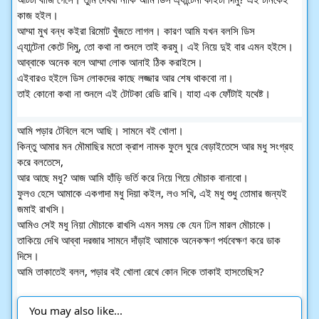
কাজ হইল।
আম্মা মুখ বন্ধ কইরা রিমোট খুঁজতে লাগল। কারণ আমি যখন বলসি ডিস
এ্যান্টেনা কেটে দিমু, তো কথা না শুনলে তাই করমু। এই নিয়ে দুই বার এমন হইসে।
আব্বাকে অনেক বলে আম্মা লোক আনাই ঠিক করাইসে।
এইবারও হইলে ডিস লোকদের কাছে লজ্জার আর শেষ থাকবো না।
তাই কোনো কথা না শুনলে এই টোটকা রেডি রাখি। যাহা এক ফোঁটাই যথেষ্ট।
আমি পড়ার টেবিলে বসে আছি। সামনে বই খোলা।
কিন্তু আমার মন মৌমাছির মতো ক্রাশ নামক ফুলে ঘুরে বেড়াইতেসে আর মধু সংগ্রহ
করে বলতেসে,
আর আছে মধু? আজ আমি হাঁড়ি ভর্তি করে নিয়ে গিয়ে মৌচাক বানাবো।
ফুলও হেসে আমাকে একগাদা মধু দিয়া কইল, লও সখি, এই মধু শুধু তোমার জন্যই
জমাই রাখসি।
আমিও সেই মধু নিয়া মৌচাকে রাখসি এমন সময় কে যেন ঢিল মারল মৌচাকে।
তাকিয়ে দেখি আব্বা দরজার সামনে দাঁড়াই আমাকে অনেকক্ষণ পর্যবেক্ষণ করে ডাক
দিসে।
আমি তাকাতেই বলল, পড়ার বই খোলা রেখে কোন দিকে তাকাই হাসতেছিস?
You may also like...