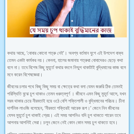
কথায় আছে, ‘বোবার কোনো শত্রু নেই’। অবশ্য বর্তমান যুগে এই উপদেশ বাক্য
তেমন একটা কার্যকর নয়। কেননা, হালের জমানায় শত্রুরা বোবাদেরও ছেড়ে কথা
বলে না। তবে বিশেষ কিছু মুহূর্তে কথার বদলে নিশ্চুপ থাকাটাই বুদ্ধিমানের কাজ বলে
মনে করেন বিশেষজ্ঞেরা।
জীবনের চলার পথে কিছু কিছু সময় বা ক্ষেত্রে কথা বলা যেমন জরুরি ঠিক তেমনই
পরিস্থিতি বুঝে চুপ থাকাও তেমন গুরুত্বপূর্ণ । জীবনে এমন কিছু মুহূর্ত আসে, যখন
সরব থাকার চেয়ে নীরবতাই হয়ে ওঠে বেশি শক্তিশালী ও বুদ্ধিমানের পরিচয়। চীনা
দার্শনিক লাওজি বলেছেন, ‘নীরবতা শক্তিরই আরেক রূপ।’ জেনে নিন জীবনের
যেসব মুহূর্তে চুপ থাকাই শ্রেয়। এই সময় আপনিও যদি চুপ থাকতে পারেন তবে
আপনার আপনিই সেরা। চলুন জেনে নেই কোন কোন সময় চুপ থাকতে হবে।