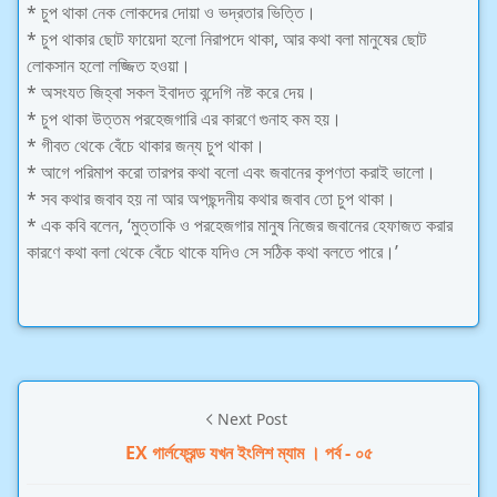
* চুপ থাকা নেক লোকদের দোয়া ও ভদ্রতার ভিত্তি।
* চুপ থাকার ছোট ফায়েদা হলো নিরাপদে থাকা, আর কথা বলা মানুষের ছোট
লোকসান হলো লজ্জিত হওয়া।
* অসংযত জিহ্বা সকল ইবাদত বন্দেগি নষ্ট করে দেয়।
* চুপ থাকা উত্তম পরহেজগারি এর কারণে গুনাহ কম হয়।
* গীবত থেকে বেঁচে থাকার জন্য চুপ থাকা।
* আগে পরিমাপ করো তারপর কথা বলো এবং জবানের কৃপণতা করাই ভালো।
* সব কথার জবাব হয় না আর অপছন্দনীয় কথার জবাব তো চুপ থাকা।
* এক কবি বলেন, ‘মুত্তাকি ও পরহেজগার মানুষ নিজের জবানের হেফাজত করার
কারণে কথা বলা থেকে বেঁচে থাকে যদিও সে সঠিক কথা বলতে পারে।’
Next Post
EX গার্লফ্রেন্ড যখন ইংলিশ ম্যাম । পর্ব - ০৫