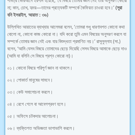
পবিত্র কোরআনে ইরশাদ হয়েছে, ‘যে বিষয়ে তোমার জ্ঞান নেই তার অনুসরণ কোরো
না; কান, চোখ, হৃদয়—তাদের প্রত্যেকটি সম্পর্কে কৈফিয়ত চাওয়া হবে।’
(সুরা
বনি ইসরাইল, আয়াত : ৩৬)
উল্লিখিত আয়াতের ব্যাখ্যায় আলেমরা বলেন, ‘তোমরা শুধু ধারণাবশত কোনো কথা
বোলো না, কোনো কাজ কোরো না। যদি করো তুমি এমন বিষয়ের অনুসরণ করলে যা
সম্পর্কে তোমার জ্ঞান নেই এবং যার বিশুদ্ধতা প্রমাণিত নয়।’ রাসুলুল্লাহ (সা.)
বলেন, ‘আমি যেসব বিষয়ে তোমাদের ছেড়ে দিয়েছি সেসব বিষয়ে আমাকে ছেড়ে দাও
(আমি যা বলিনি সে বিষয়ে প্রশ্ন কোরো না)।
০১। কোনো বিষয়ে পরিপূর্ণ জ্ঞান না থাকলে।
০২। শোকার্ত মানুষের সামনে।
০৩। কেউ সমালোচনা করলে।
০৪। রেগে গেলে বা আবেগপ্রবণ হলে।
০৫। অফিসে চটকদার আলোচনা।
০৬। ব্যক্তিগত অভিজ্ঞতা ভাগাভাগি করলে।