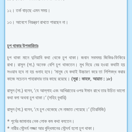
১২। তর্ক বাড়ছে এমন সময়।
১৩। আবেগে নিয়ন্ত্রণ রাখতে পারছেন না।
চুপ থাকার উপকারিতাঃ
চুপ থাকা মানে দুনিয়াবি কথা থেকে চুপ থাকা। জবান সবসময় জিকির-ফিকিরে
রাখা। রাসুল (সা.) অনেক বেশি চুপ থাকতেন। মুখ দিয়ে বের হওয়া কথাটা হয়
সওয়াব হবে না হয় গুনাহ হবে। ‘মানুষ যে কথাই উচ্চারণ করে তা লিপিবদ্ধ করার
কাজে সচেতন পাহারাদার তার কাছে রয়েছে।
(সুরা : কাহফ, আয়াত : ১৮)
রাসুল (সা.) বলেন, ‘যে আল্লাহ এবং আখিরাতের ওপর ঈমান রাখে তার উচিত ভালো
কথা বলা অথবা চুপ থাকা।’ (সহিহ বুখারি)
রাসুল (সা.) বলেন, ‘যে চুপ থেকেছে সে নাজাত পেয়েছে।’ (তিরমিজি)
* পূর্বের জামানার নেক লোক কম কথা বলতেন।
* নারীর সৌন্দর্য লজ্জা আর বুদ্ধিমানের সৌন্দর্য হলো চুপ থাকা।