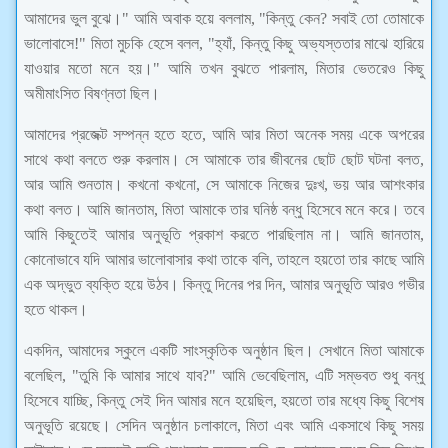
আমাদের ভুল বুঝে।" আমি অবাক হয়ে বললাম, "কিন্তু কেন? সবাই তো তোমাকে
ভালোবাসে!" মিতা মুচকি হেসে বলল, "হ্যাঁ, কিন্তু কিছু অভ্যস্ততার মাঝে হারিয়ে
যাওয়ার মতো মনে হয়।" আমি তখন বুঝতে পারলাম, মিতার ভেতরেও কিছু
অমীমাংসিত বিষণ্নতা ছিল।
আমাদের প্রজেক্ট সম্পন্ন হতে হতে, আমি আর মিতা অনেক সময় একে অপরের
সাথে কথা বলতে শুরু করলাম। সে আমাকে তার জীবনের ছোট ছোট ঘটনা বলত,
আর আমি শুনতাম। কখনো কখনো, সে আমাকে নিজের দুঃখ, ভয় আর আশংকার
কথা বলত। আমি জানতাম, মিতা আমাকে তার ঘনিষ্ঠ বন্ধু হিসেবে মনে করে। তবে
আমি কিছুতেই আমার অনুভূতি প্রকাশ করতে পারছিলাম না। আমি জানতাম,
কোনোভাবে যদি আমার ভালোবাসার কথা তাকে বলি, তাহলে হয়তো তার কাছে আমি
এক অদ্ভুত ব্যক্তি হয়ে উঠব। কিন্তু দিনের পর দিন, আমার অনুভূতি আরও গভীর
হতে থাকল।
একদিন, আমাদের স্কুলে একটি সাংস্কৃতিক অনুষ্ঠান ছিল। সেখানে মিতা আমাকে
বলেছিল, "তুমি কি আমার সাথে যাব?" আমি ভেবেছিলাম, এটি সম্ভবত শুধু বন্ধু
হিসেবে যাচ্ছি, কিন্তু সেই দিন আমার মনে হয়েছিল, হয়তো তার মধ্যে কিছু বিশেষ
অনুভূতি রয়েছে। সেদিন অনুষ্ঠান চলাকালে, মিতা এবং আমি একসাথে কিছু সময়