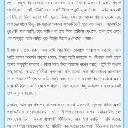
হল। কিছুক্ষণের মধ্যেই স্যার আমাকে আর মিতাকে একসাথে একটি গ্রুপে
রেখেছিলেন। এই ঘটনাটি যেন একটি টার্নিং পয়েন্ট হয়ে দাঁড়াল। আমি কখনোই
ভাবিনি, যে মিতা আমার সঙ্গী হবে। কিন্তু যখন সে আমার পাশের বেঞ্চে বসে,
আমাদের মাঝে কিছু এক ধরনের অজানা সম্পর্ক তৈরি হতে শুরু করল। প্রথমদিনে
খুব বেশি কথা হয়নি, তবে আমি যখন তার দিকে তাকিয়ে দেখতাম, তখন তার চোখে
এক অদ্ভুত ধরণে শান্তি এবং কিছুটা নিরাশাও দেখতে পেতাম।
দিনগুলো চলতে লাগল, আর আমি আর মিতা একসাথে পড়াশোনা করতাম। তার
প্রতি আমার আকর্ষণ বাড়তে থাকল, কিন্তু আমি জানতাম না, কীভাবে আমি তাকে
আমার অনুভূতি জানাবো। মাঝে মাঝে মিতা আমাকে প্রশ্ন করত, "তুমি কি কখনো
কিছু ভাবো, যে এই পৃথিবীটা কেমন হবে যদি আমরা কেউ সত্যিকারের ভালোবাসা
পেতে পারতাম?" প্রথমে আমি কিছুই বলতাম না। তবে সেই প্রশ্নের মাঝে একটি
চাপা কষ্ট ছিল। আমি বুঝতে পারছিলাম, মিতা হয়তো কিছু অভিজ্ঞতার মাধ্যমে সেই
দুঃখ অনুভব করেছে।
একদিন, আমাদের গ্রুপের কাজের জন্য আমরা একসাথে স্কুলের বাইরে একটা
প্রজেক্টের জন্য বেরিয়েছিলাম। সে দিনটা ছিল একেবারে বিশেষ। সেদিন মিতা বেশ
খোলামেলা ছিল। আমরা পাশাপাশি হাঁটছিলাম, আর মিতা বলছিল, "তুমি জানো,
অনেক সময়ে আমাদের মনে হয়, পৃথিবীটা এক ধরনের জেলখানা। কিছু বললেই মানুষ