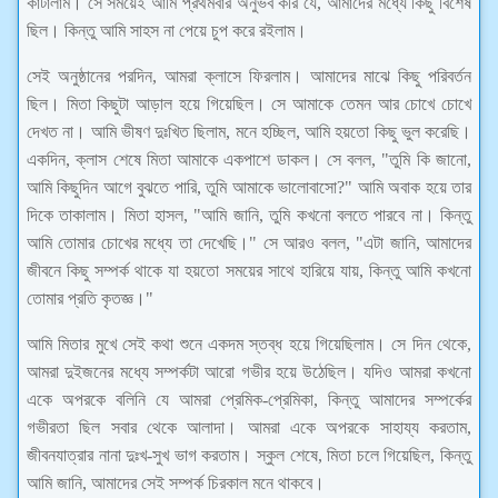
কাটালাম। সে সময়েই আমি প্রথমবার অনুভব করি যে, আমাদের মধ্যে কিছু বিশেষ
ছিল। কিন্তু আমি সাহস না পেয়ে চুপ করে রইলাম।
সেই অনুষ্ঠানের পরদিন, আমরা ক্লাসে ফিরলাম। আমাদের মাঝে কিছু পরিবর্তন
ছিল। মিতা কিছুটা আড়াল হয়ে গিয়েছিল। সে আমাকে তেমন আর চোখে চোখে
দেখত না। আমি ভীষণ দুঃখিত ছিলাম, মনে হচ্ছিল, আমি হয়তো কিছু ভুল করেছি।
একদিন, ক্লাস শেষে মিতা আমাকে একপাশে ডাকল। সে বলল, "তুমি কি জানো,
আমি কিছুদিন আগে বুঝতে পারি, তুমি আমাকে ভালোবাসো?" আমি অবাক হয়ে তার
দিকে তাকালাম। মিতা হাসল, "আমি জানি, তুমি কখনো বলতে পারবে না। কিন্তু
আমি তোমার চোখের মধ্যে তা দেখেছি।" সে আরও বলল, "এটা জানি, আমাদের
জীবনে কিছু সম্পর্ক থাকে যা হয়তো সময়ের সাথে হারিয়ে যায়, কিন্তু আমি কখনো
তোমার প্রতি কৃতজ্ঞ।"
আমি মিতার মুখে সেই কথা শুনে একদম স্তব্ধ হয়ে গিয়েছিলাম। সে দিন থেকে,
আমরা দুইজনের মধ্যে সম্পর্কটা আরো গভীর হয়ে উঠেছিল। যদিও আমরা কখনো
একে অপরকে বলিনি যে আমরা প্রেমিক-প্রেমিকা, কিন্তু আমাদের সম্পর্কের
গভীরতা ছিল সবার থেকে আলাদা। আমরা একে অপরকে সাহায্য করতাম,
জীবনযাত্রার নানা দুঃখ-সুখ ভাগ করতাম। স্কুল শেষে, মিতা চলে গিয়েছিল, কিন্তু
আমি জানি, আমাদের সেই সম্পর্ক চিরকাল মনে থাকবে।