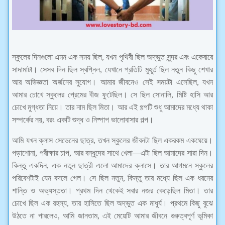
স্কুলের দিনগুলো এমন এক সময় ছিল, যখন পৃথিবী ছিল অদ্ভুত সুন্দর এবং একেবারে
সাদামাটা। সেসব দিন ছিল স্বপ্নিল, যেখানে প্রতিটি মুহূর্ত ছিল নতুন কিছু শেখার
আর অভিজ্ঞতা অর্জনের সুযোগ। আমার জীবনেও সেই সময়টা এসেছিল, যখন
আমার চোখে স্কুলের প্রেমের বীজ ফুটেছিল। সে ছিল সোনালি, মিষ্টি হাসি আর
চোখে মুগ্ধতা নিয়ে। তার নাম ছিল মিতা। আর এই গল্পটি শুধু আমাদের মধ্যে থাকা
সম্পর্কের নয়, বরং একটি শুদ্ধ ও নিষ্পাপ ভালোবাসার গল্প।
আমি যখন ক্লাস সেভেনের ছাত্র, তখন স্কুলের জীবনটা ছিল একরকম একঘেয়ে।
পড়াশোনা, পরীক্ষার চাপ, আর বন্ধুদের সাথে খেলা—এটা ছিল আমাদের সারা দিন।
কিন্তু একদিন, এক নতুন ছাত্রী এলো আমাদের ক্লাসে। তার আগমনে স্কুলের
পরিবেশটাই যেন বদলে গেল। সে ছিল নতুন, কিন্তু তার মধ্যে ছিল এক ধরনের
শান্তি ও অভ্যস্ততা। প্রথম দিন থেকেই সবার নজর কেড়েছিল মিতা। তার
চোখে ছিল এক রহস্য, তার হাসিতে ছিল অদ্ভুত এক মাধুর্য। প্রথমে কিছু বুঝে
উঠতে না পারলেও, আমি জানতাম, এই মেয়েটি আমার জীবনে গুরুত্বপূর্ণ ভূমিকা