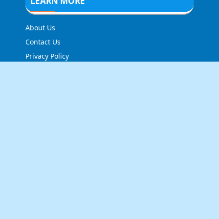
LEARN MORE
About Us
Contact Us
Privacy Policy
FOLLOW US
NEWSLETTER
Stay up to date with the latest news and relevant
updates from us.