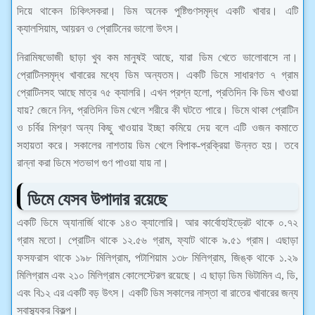
দিয়ে থাকেন চিকিৎসকরা। ডিম অনেক পুষ্টিগুণসমৃদ্ধ একটি খাবার। এটি
ক্যালসিয়াম, আয়রন ও প্রোটিনের ভালো উৎস।
নিরামিষভোজী ছাড়া খুব কম মানুষই আছে, যারা ডিম খেতে ভালোবাসে না।
প্রোটিনসমৃদ্ধ খাবারের মধ্যে ডিম অন্যতম। একটি ডিমে সাধারণত ৭ গ্রাম
প্রোটিনসহ আছে মাত্র ৭৫ ক্যালরি। এখন প্রশ্ন হলো, প্রতিদিন কি ডিম খাওয়া
যায়? জেনে নিন, প্রতিদিন ডিম খেলে শরীরে কী ঘটতে পারে। ডিমে থাকা প্রোটিন
ও চর্বির মিশ্রণ অন্য কিছু খাওয়ার ইচ্ছা কমিয়ে দেয় বলে এটি ওজন কমাতে
সহায়তা করে। সকালের নাশতায় ডিম খেলে বিপাক-প্রক্রিয়া উন্নত হয়। তবে
রান্না করা ডিমে শতভাগ গুণ পাওয়া যায় না।
ডিমে যেসব উপাদার রয়েছে
একটি ডিমে অ্যানার্জি থাকে ১৪৩ ক্যালোরি। আর কার্বোহাইড্রেট থাকে ০.৭২
গ্রাম মতো। প্রোটিন থাকে ১২.৫৬ গ্রাম, ফ্যাট থাকে ৯.৫১ গ্রাম। এছাড়া
ফসফরাস থাকে ১৯৮ মিলিগ্রাম, পটাশিয়াম ১৩৮ মিলিগ্রাম, জিঙ্ক থাকে ১.২৯
মিলিগ্রাম এবং ২১০ মিলিগ্রাম কোলেস্টেরল রয়েছে। এ ছাড়া ডিম ভিটামিন এ, ডি,
এবং বি১২ এর একটি বড় উৎস। একটি ডিম সকালের নাস্তা বা রাতের খাবারের জন্য
স্বাস্থ্যকর বিকল্প।