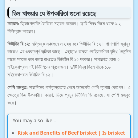
ডিম খাওয়ার যে উপকারিতা গুলো রয়েছে
আয়রন:
হিমোগ্লোবিন তৈরিতে সহায়ক আয়রন। দু’টি সিদ্ধ ডিমে থাকে ১.২
মিলিগ্রাম আয়রন।
ভিটামিন বি ১২:
মস্তিষ্ক সঞ্চালনে সাহায্য করে ভিটামিন বি ১২। পাশাপাশি স্নায়ুর
কাজেও এর গুরুত্বপূর্ণ ভূমিকা আছে। এছাড়াও রক্তে লোহিতকণিকা বৃদ্ধি, দৈনন্দিন
কাজে সতেজ ভাব বজায় রাখতেও ভিটামিন বি ১২ দরকার। সাধারণত রোজ ২
মাইক্রোগ্রাম এই ভিটামিনের প্রয়োজন। দু’টি সিদ্ধ ডিমে থাকে ১.৬
মাইক্রোগ্রাম ভিটামিন বি ১২।
পেশি মজবুত:
সারাদিনের কর্মব্যস্ততায় শেষে অনেকেই পেশি ব্যথায় ভোগেন। এ
ক্ষেত্রে ডিম উপকারী। কারণ, ডিমে প্রচুর ভিটামিন ডি রয়েছে, যা পেশি মজবুত
করে।
You may also like...
Risk and Benefits of Beef brisket | Is brisket