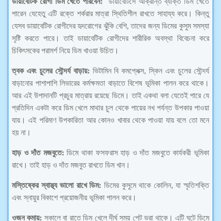
ডায়াবেটিক রোগী ডিম খেতে পারবেন:
ডায়াবেটিসে আক্রান্ত ব্যক্তি ডিম খেতে
পারেন যেহেতু এটি রক্তে শর্করার মাত্রা স্থিতিশীল রাখতে সাহায্য করে। কিন্তু
যেসব ডায়াবেটিক রোগীদের হৃদরোগের ঝুঁকি বেশি, তাদের জন্য ডিমের কুসুম সমস্যা
সৃষ্টি করতে পারে। তাই ডায়াবেটিক রোগীদের শারীরিক অবস্থা বিবেচনা করে
চিকিৎসকের পরামর্শ নিয়ে ডিম খাওয়া উচিত।
ত্বক এবং চুলের সৌন্দর্য বাড়ায়:
ভিটামিন বি কমপ্লেক্স, স্কিন এবং চুলের সৌন্দর্য
বাড়ানোর পাশাপাশি লিভারের কর্মক্ষমতা বাড়াতে বিশেষ ভূমিকা পালন করে থাকে।
আর এই উপাদানটি প্রচুর মাত্রায় রয়েছে ডিমে। তাই একথা বলা যেতেই পারে যে
প্রতিদিন একটা করে ডিম খেলে মাথার চুল থেকে পায়ের নখ পর্যন্ত উপকার পাওয়া
যায়। এই পরিমাণ উপকারিতা আর কোনও খাবার থেকে পাওয়া যায় বলে তো মনে
হয় না।
হাড় ও দাঁত মজবুতে:
ডিমে থাকা ফসফরাস হাড় ও দাঁত মজবুতে কার্যকরী ভূমিকা
রাখে। তাই হাড় ও দাঁত মজবুত রাখতে ডিম খান।
মস্তিষ্কের স্বাস্থ্য ভালো রাখে ডিম:
ডিমের কুসুমে থাকে কোলিন, যা স্মৃতিশক্তি
এবং স্নায়ুর বিকাশে প্রয়োজনীয় ভূমিকা পালন করে।
ওজন কমায়:
সকালে বা রাতে ডিম খেলে দীর্ঘ সময় পেট ভরা থাকে। এটি ঘটে ডিমে