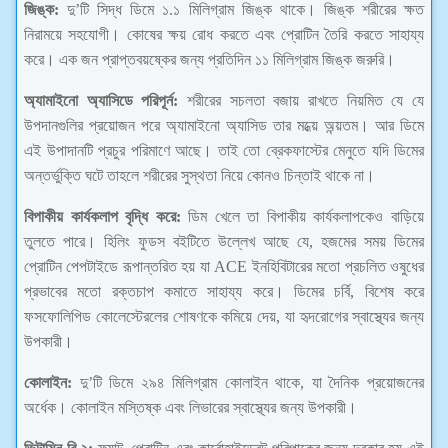
জিঙ্ক:
দু’টি সিদ্ধ ডিমে ১.১ মিলিগ্রাম জিঙ্ক থাকে। জিঙ্ক শরীরের ক্ষত
নিরাময়ে সহযোগী। কোষের ক্ষয় রোধ করতে এবং প্রোটিন তৈরি করতে সাহায্য
করে। এক জন প্রাপ্তবয়ষ্কের জন্য প্রতিদিন ১১ মিলিগ্রাম জিঙ্ক জরুরি।
অ্যামাইনো অ্যাসিডে পরিপূর্ন:
শরীরের সচলতা বজায় রাখতে নিয়মিত যে যে
উপদানগুলির প্রয়োজন পরে অ্যামাইনো অ্যাসিড তার মধ্য়ে অন্য়তম। আর ডিমে
এই উপাদানটি প্রচুর পরিমাণে আছে। তাই তো ব্রেকফাস্টের মেনুতে যদি ডিমের
অন্তর্ভুক্তি ঘটে তাহলে শরীরের সুস্থতা নিয়ে কোনও চিন্তাই থাকে না।
বিপাকীয় কার্যকলাপ বৃদ্ধি করে:
ডিম খেলে তা বিপাকীয় কার্যকলাপকেও বাড়িয়ে
তুলতে পারে। হিলিং ফুডস বইটিতে উল্লেখ আছে যে, হজমের সময় ডিমের
প্রোটিন পেপটাইডে রূপান্তরিত হয় যা ACE ইনহিবিটারের মতো প্রচলিত ওষুধের
প্রভাবের মতো রক্তচাপ কমাতে সাহায্য করে। ডিমের চর্বি, বিশেষ করে
ফসফোলিপিড কোলেস্টেরলের শোষণকে কমিয়ে দেয়, যা হৃদরোগের স্বাস্থ্যের জন্য
উপকারী।
কোলাইন:
দু’টি ডিমে ২৯৪ মিলিগ্রাম কোলাইন থাকে, যা দৈনিক প্রয়োজনের
অর্ধেক। কোলাইন মস্তিষ্ক এবং লিভারের স্বাস্থ্যের জন্য উপকারী।