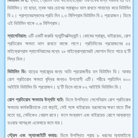
ভিটামিন বি ২:
ফ্যাট, প্রোটিন এবং কার্বোহাইড্রেট পরিপাকের জন্য দরকার হয় এই
ভিটামিন। তা ছাড়া, ত্বক আর চোখের স্বাস্থ্যও ভাল রাখতে সাহায্যে করে ভিটামিন
বি ২। প্রাপ্তবয়স্কদের প্রতি দিন ১.৩ মিলিগ্রাম ভিটামিন বি ২ প্রয়োজন। ডিমে
এই ভিটামিন থাকে ০.৬ মিলিগ্রাম।
স্যালেনিয়াম:
এটি একটি জরুরি অ্যান্টিঅক্সিড্যান্ট। কোষের স্বাস্থ্য, থাইরয়েড, রোগ
প্রতিরোধ ক্ষমতা ভাল রাখতে কাজে লাগে। প্রতিদিনের প্রয়োজনের ৫৫
মাইক্রোগ্রাম স্যালেনিয়ামের মধ্যে ২৮ মাইক্রোগ্রামেরই জোগান দিতে পারে দু’টি
সিদ্ধ ডিম।
ভিটামিন ডি:
হাড়ের স্বাস্থ্যের জন্য অতি প্রয়োজনীয় হল ভিটামিন ডি। আবার
রোগ প্রতিরোধ ক্ষমতা বৃদ্ধির জন্যও উপযোগী এটি। শরীরে প্রতিদিন ৬০০
আইইউ ভিটামিন ডি প্রয়োজন। দু’টি ডিমে থাকে ৮২ আইইউ ভিটামিন ডি।
রোগ প্রতিরোধ ক্ষমতার উন্নতি ঘটে:
ডিমে উপস্থিত সেলেনিয়াম রোগ প্রতিরোধ
ক্ষমতার কার্যকারীতাকে তো বাড়াই, সেই সঙ্গে থাইরয়েড হরমোনের ক্ষরণ যাতে টিক
মতো হয়, সেদিকেও খেয়াল রাখে। ফলে সংক্রমণ এবং থাইরয়েড রোগে আক্রান্ত
হওয়ার আশঙ্কা একেবারে কমে যায়।
স্ট্রেস এবং অ্যাংজাইটি কমায়:
ডিমে উপস্থিত প্রায় ৯ ধরনের অ্যামাইনো