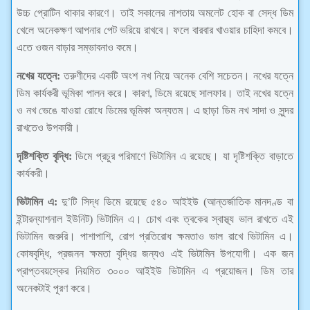
উচ্চ প্রোটিন থাকার কারণে। তাই সকালের নাশতায় অমলেট হোক বা সেদ্ধ ডিম
খেলে অনেকক্ষণ আপনার পেট ভরিয়ে রাখবে। ফলে বারবার খাওয়ার চাহিদা কমবে।
এতে ওজন বাড়ার সম্ভাবনাও কমে।
নখের যত্নে:
তরুণীদের একটি অংশ নখ নিয়ে অনেক বেশি সচেতন। নখের যত্নে
ডিম কার্যকরী ভূমিকা পালন করে। কারণ, ডিমে রয়েছে সালফার। তাই নখের যত্নে
ও নখ ভেঙে যাওয়া রোধে ডিমের ভূমিকা অন্যতম। এ ছাড়া ডিম নখ সাদা ও সুন্দর
রাখতেও উপকারী।
দৃষ্টিশক্তি বৃদ্ধি:
ডিমে প্রচুর পরিমাণে ভিটামিন এ রয়েছে। যা দৃষ্টিশক্তি বাড়াতে
কার্যকরী।
ভিটামিন এ:
দু’টি সিদ্ধ ডিমে রয়েছে ৫৪০ আইইউ (আন্তর্জাতিক মানদণ্ড বা
ইন্টারন্যাশনাল ইউনিট) ভিটামিন এ। চোখ এবং ত্বকের স্বাস্থ্য ভাল রাখতে এই
ভিটামিন জরুরি। পাশাপাশি, রোগ প্রতিরোধ ক্ষমতাও ভাল রাখে ভিটামিন এ।
কোষবৃদ্ধি, প্রজনন ক্ষমতা বৃদ্ধির জন্যও এই ভিটামিন উপযোগী। এক জন
প্রাপ্তবয়স্কের নিয়মিত ৩০০০ আইইউ ভিটামিন এ প্রয়োজন। ডিম তার
অনেকটাই পূরণ করে।