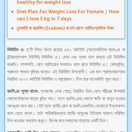
healthy for weight loss
Diet Plan For Weight Loss For Female | How
can I lose 5 kg in 7 days
চুলকানি বা স্ক্যাবিস (Scabies) বা চর্ম রোগে হোমিওপ্যাথিক ঔষধ
ভিটামিন এ:
দু’টি সিদ্ধ ডিমে রয়েছে ৫৪০ আইইউ (আন্তর্জাতিক মানদণ্ড বা
ইন্টারন্যাশনাল ইউনিট) ভিটামিন এ। চোখ এবং ত্বক ভাল রাখতে এই ভিটামিন
জরুরি। পাশাপাশি, রোগ প্রতিরোধ ক্ষমতাও ভাল রাখে ভিটামিন এ। কোষবৃদ্ধি,
প্রজনন ক্ষমতা বৃদ্ধির জন্যও এই ভিটামিন উপযোগী। এক জন প্রাপ্তবয়স্কের
নিয়মিত ৩০০০ আইইউ ভিটামিন এ প্রয়োজন। ডিম তার অনেকটাই পূরণ করে।
হৃদপিণ্ড সুস্থ থাকে:
গবেষণায় দেখা গেছে, নিয়মিত ডিম খেলে শরীরের উপকারি
কোলেস্টেরলের মাত্রা বৃদ্ধি পায়। ফলে হৃদপিণ্ডের কোনো ক্ষতি বা অসুখ হওয়ার
আশঙ্কা কমে যায়। সেই সঙ্গে হার্টের রোগ বা হৃদপিণ্ডজনিত যেকোনো ইনফেকশন
কমে যেতে থাকে। তাই পারিবারিকভাবে হার্টের অসুখের ইতিহাস থাকলে পরিমিত
ডিম খাওয়ার অভ্যাস রাখুন। বিশেষ করে সকালের নাস্তায় একটি ডিম।