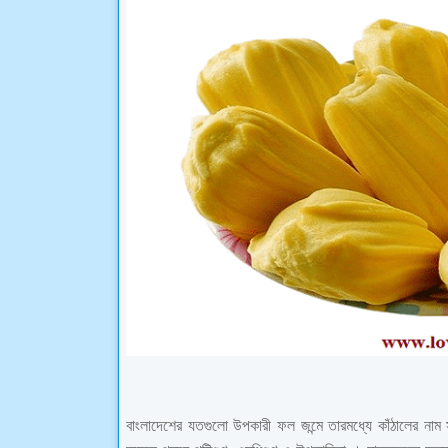
বাংলাদেশের যতগুলো উপকারী ফল জন্মে তারমধ্যে কাঁঠালের নাম