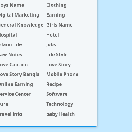
Boys Name
Clothing
igital Marketing
Earning
General Knowledge
Girls Name
ospital
Hotel
slami Life
Jobs
Law Notes
Life Style
ove Caption
Love Story
ove Story Bangla
Mobile Phone
nline Earning
Recipe
ervice Center
Software
Sura
Technology
ravel info
baby Health