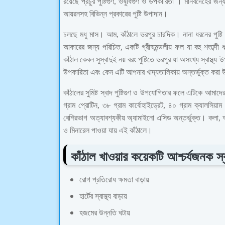
রয়েছে প্রচুর পুষ্টিগুণ, ওষুধিগুণ ও উপকারিতা । মানবদেহের জন্য
আয়রনসহ বিভিন্ন প্রকারের পুষ্টি উপাদান।
চলছে মধু মাস। আম, কাঁঠালে ভরপুর চারদিক। নানা ধরনের পুষ্টি
আকারের জন্য পরিচিত, একটি গ্রীষ্মমন্ডলীয় ফল যা বহু শতাব্
কাঁঠাল কেবল সুস্বাদুই নয় বরং পুষ্টিতে ভরপুর যা অসংখ্য স্বাস্থ্
উপকারিতা এবং কেন এটি আপনার খাদ্যতালিকায় অন্তর্ভুক্ত কর
কাঁঠালের সুমিষ্ট স্বাদ পুষ্টিগুণ ও উপযোগিতার ফলে এটিকে আমা
গ্রাম প্রোটিন, ৩৮ গ্রাম কার্বোহাইড্রেট, ৪০ গ্রাম ক্যালসিয়
বেশিরভাগ অত্যাবশ্যকীয় অ্যামাইনো এসিড অন্তর্ভুক্ত। কলা
ও মিনারেল পাওয়া যায় এই কাঁঠালে।
কাঁঠাল খাওয়ার কয়েকটি আশ্চর্যজনক স্ব
রোগ প্রতিরোধ ক্ষমতা বাড়ায়
হার্টের স্বাস্থ্য বাড়ায়
হজমের উন্নতি ঘটায়