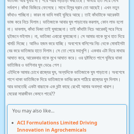
ভাতিজা আর ঘুমায় না। পরে শরীর নড়াচড়া করতেছে। কাঁথায় হাত দিয়ে দেখি
সর্বনাশ। কাঁথা ভিজিয়ে ফেলেছে। সাথে হিসুর ঘ্রান তো আছেই। এখন নতুন
কাঁথাও পাচ্ছিনা। কারন মা ভাবি সবাই ঘুমিয়ে আছে। তাই কাঁথাটাকে আরেকটা
ভাজ করে নিচে দিলাম। ভাতিজাকে আবার ঘুম পাড়ানোর করলাম, কোন লাভ হলো
না। ভাবলাম, কাঁথা ভিজা তাই ঘুমাচ্ছেনা। তাই কাঁথাটা নিচে আরেকটু সরে গিয়ে
দুইজনে শুইলাম। না, ভাতিজা এবারো ঘুমাচ্ছেনা। সে আমার নাকে মুখে হাত দিয়ে
খামচি দিচ্ছে। আমিও হজম করে যাচ্ছি। অবশেষে বালিশের নিচ থেকে মোবাইলটা
বের করে ভাতিজার হাতে দিলাম। সে তো পেয়ে মহাখুশি। একবার এটা দিয়ে মাথায়
আঘাত করে, আরেকবার নাকে মুখে আঘাত করে। ওর দুষ্টমিতে পাশে ঘুমিয়ে থাকা
ভাতিজির ও ভাগিনার ঘুম ভেঙে গেল।
এইদিকে আমার চোখে রাজ্যের ঘুম, অন্যদিকে ভাতিজাকে ঘুম পাড়ানো। অবশেষে
পাশে থাকা ভাতিজিকে দিয়ে ভাতিজাকে ভাবির রুমে পাঠিয়ে রাজ্যের ঘুম দিলাম।
আর ভাবতেছি একটা বাচ্চাকে এক ঘন্টা কাছে রেখেই আমার অবস্থা খারাপ।
মেয়েরা সারাজীবন কেমনে পারে??
You may also like...
ACI Formulations Limited Driving
Innovation in Agrochemicals