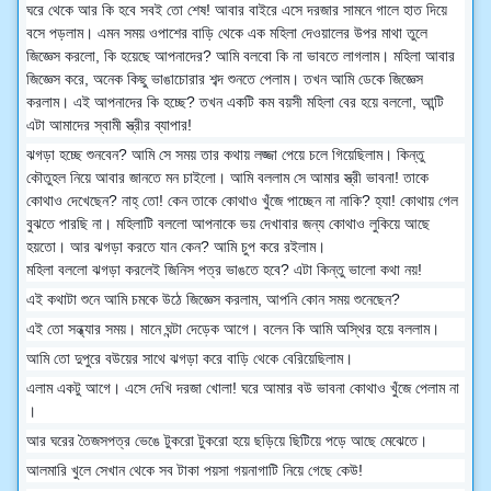
ঘরে থেকে আর কি হবে সবই তো শেষ! আবার বাইরে এসে দরজার সামনে গালে হাত দিয়ে
বসে পড়লাম। এমন সময় ওপাশের বাড়ি থেকে এক মহিলা দেওয়ালের উপর মাথা তুলে
জিজ্ঞেস করলো, কি হয়েছে আপনাদের? আমি বলবো কি না ভাবতে লাগলাম। মহিলা আবার
জিজ্ঞেস করে, অনেক কিছু ভাঙাচোরার শব্দ শুনতে পেলাম। তখন আমি ডেকে জিজ্ঞেস
করলাম। এই আপনাদের কি হচ্ছে? তখন একটি কম বয়সী মহিলা বের হয়ে বললো, আন্টি
এটা আমাদের স্বামী স্ত্রীর ব্যাপার!
ঝগড়া হচ্ছে শুনবেন? আমি সে সময় তার কথায় লজ্জা পেয়ে চলে গিয়েছিলাম। কিন্তু
কৌতুহল নিয়ে আবার জানতে মন চাইলো। আমি বললাম সে আমার স্ত্রী ভাবনা! তাকে
কোথাও দেখেছেন? নাহ্ তো! কেন তাকে কোথাও খুঁজে পাচ্ছেন না নাকি? হ্যা! কোথায় গেল
বুঝতে পারছি না। মহিলাটি বললো আপনাকে ভয় দেখাবার জন্য কোথাও লুকিয়ে আছে
হয়তো। আর ঝগড়া করতে যান কেন? আমি চুপ করে রইলাম।
মহিলা বললো ঝগড়া করলেই জিনিস পত্র ভাঙতে হবে? এটা কিন্তু ভালো কথা নয়!
এই কথাটা শুনে আমি চমকে উঠে জিজ্ঞেস করলাম, আপনি কোন সময় শুনেছেন?
এই তো সন্ধ্যার সময়। মানে ঘন্টা দেড়েক আগে। বলেন কি আমি অস্থির হয়ে বললাম।
আমি তো দুপুরে বউয়ের সাথে ঝগড়া করে বাড়ি থেকে বেরিয়েছিলাম।
এলাম একটু আগে। এসে দেখি দরজা খোলা! ঘরে আমার বউ ভাবনা কোথাও খুঁজে পেলাম না
।
আর ঘরের তৈজসপত্র ভেঙে টুকরো টুকরো হয়ে ছড়িয়ে ছিটিয়ে পড়ে আছে মেঝেতে।
আলমারি খুলে সেখান থেকে সব টাকা পয়সা গয়নাগাটি নিয়ে গেছে কেউ!