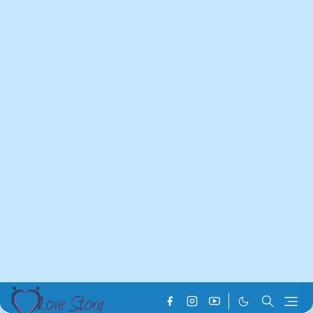
Home
Hit Love Story
Love Story