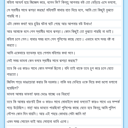
মহিলা আশ্চর্য হয়ে জিজ্ঞেস করে, বলেন কি? কিন্তু আপনার বউ তো বেড়িয়ে এসে বললো,
সে স্বামীর সাথে ঝগড়া করছে! মহিলাটি মাথায় হাত দিয়ে বলে, আমি তো কিছুই বুঝতে
পারছি না।
এটা কেমন কথা! ঘরে চুরির ঘটনা ঘটে গেছে আর আপনার বউ উধাও!
আর আমাকে বলে গেল স্বামীর সাথে ঝগড়া। কোন কিছুই তো বুঝতে পারছি না ভাই।
মহিলা চলে গেল। যাবার সময় বলে গেল পুলিশের কাছে যেতে। এভাবে বসে সনয় নষ্ট না
করতে।
আমি একেবারে হতভম্ব হয়ে গেলাম মহিলার কথা শুনে।
সেই সময় ভাবনা কেন বলবে স্বামীর সাথে ঝগড়া করছে?
তবে কি ওর কারও সাথে কোন সম্পর্ক ছিলো। যদি তাই থাকে তবে চুপ করে চলে যেতে
পারতো।
জিনিস পত্র ভাঙাচোরা করার কি দরকার। নাকি ভয় দেখিয়ে ওকে দিয়ে কথা গুলো বলানো
হয়েছিল?
ভাবনা আমার ভাবনা! হৃদয় ভেঙে যাচ্ছে ওর বিরহে!
তবে কি আমার ধারণাই ঠিক ও কারও সাথে মোবাইলে কথা বলতো? কারও সাথে ওর সম্পর্ক
গড়ে উঠেছিল। নাহ্! আর ভাবতে পারছিনা! পুলিশের কাছে যেতে হবে কিন্তু আমি পুলিশ
স্টেশন কোন দিন যায়নি। আর এই শহরে কোথায় সেটা জানি না!
এমন সময় সোহেল ভাই আর সোহানা ভাবি এলো।