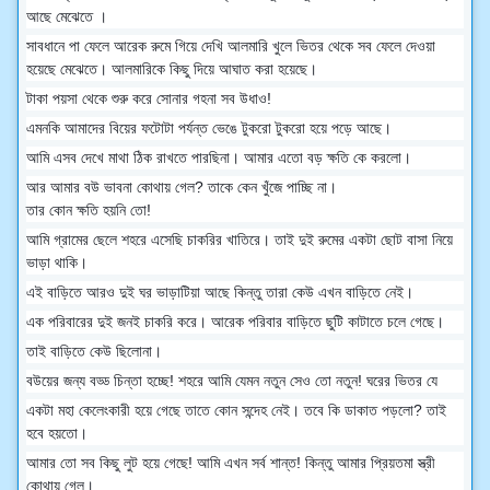
আছে মেঝেতে ।
সাবধানে পা ফেলে আরেক রুমে গিয়ে দেখি আলমারি খুলে ভিতর থেকে সব ফেলে দেওয়া
হয়েছে মেঝেতে। আলমারিকে কিছু দিয়ে আঘাত করা হয়েছে।
টাকা পয়সা থেকে শুরু করে সোনার গহনা সব উধাও!
এমনকি আমাদের বিয়ের ফটোটা পর্যন্ত ভেঙে টুকরো টুকরো হয়ে পড়ে আছে।
আমি এসব দেখে মাথা ঠিক রাখতে পারছিনা। আমার এতো বড় ক্ষতি কে করলো।
আর আমার বউ ভাবনা কোথায় গেল? তাকে কেন খুঁজে পাচ্ছি না।
তার কোন ক্ষতি হয়নি তো!
আমি গ্রামের ছেলে শহরে এসেছি চাকরির খাতিরে। তাই দুই রুমের একটা ছোট বাসা নিয়ে
ভাড়া থাকি।
এই বাড়িতে আরও দুই ঘর ভাড়াটিয়া আছে কিন্তু তারা কেউ এখন বাড়িতে নেই।
এক পরিবারের দুই জনই চাকরি করে। আরেক পরিবার বাড়িতে ছুটি কাটাতে চলে গেছে।
তাই বাড়িতে কেউ ছিলোনা।
বউয়ের জন্য বড্ড চিন্তা হচ্ছে! শহরে আমি যেমন নতুন সেও তো নতুন! ঘরের ভিতর যে
একটা মহা কেলেংকারী হয়ে গেছে তাতে কোন সন্দেহ নেই। তবে কি ডাকাত পড়লো? তাই
হবে হয়তো।
আমার তো সব কিছু লুট হয়ে গেছে! আমি এখন সর্ব শান্ত! কিন্তু আমার প্রিয়তমা স্ত্রী
কোথায় গেল।