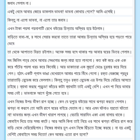
জবাব পেলাম না।
একটু থেমে আবার জোরে ডাকলাম ভাবনা! ভাবনা কোথায় গেলে? আমি এসেছি।
কিন্তু না এলো ভাবনা, না এলো তার জবাব।
এখন টাকা পয়সা গয়নাগাটি রেখে বউয়ের চিন্তায় অস্থির হয়ে উঠলাম।
বাড়িতে বাবা-মা, র সাথে সেয়ার করবো তাতে তারা আমার চিন্তায় অস্থির হয়ে পড়তে পারে
ভেবে
তা থেকে আপাতত বিরত রইলাম। অনেক সময় বসে থাকার পর আবার ঘরের ভিতর গেলাম।
সব জিনিস পত্র দেখে আবার সেগুলোর জন্য মায়া হতে লাগলো। কত কষ্ট করে এক এক
করে গাঁটের পয়সা খরচ করে কিনেছি। আর ডাকাতরা এক মূহুর্তে ভেঙে চুরমার করে দিয়ে
গেল। হঠাৎ একটি গ্লাস ভাঙা বেখেয়ালে আমার পায়ে বিঁধে গেলো। রক্ত বেরুচ্ছে প্রচুর
তারাতাড়ি বেন্ডেজ করে ফেললাম। কিন্তু তবুও রক্ত বেন্ডেজ এর উপর দিয়ে বেরিয়ে আসতে
চাইছে। ব্যাথা করছে প্রচন্ড! কাঁচের কাটা ব্যাথাটা তাই একটু বেশি। এখন পা নিয়ে ভাবার
সময় নেই। ভাবনাকে আগে খুঁজে পেতে হবে।
এখন নিজের উপর ভীষণ রাগ হচ্ছে। কেন যে দুপুরে বউয়ের সাথে ঝগড়া করতে গেলাম।
ঝগড়া না করলে তো আমি রাগে ঘরের বাইরে যেতাম না। আর এমন ঘটনাও হয়তো ঘটতো
না! ভাবনার জন্য এখন ভীষণ খারাপ লাগছে। বেচারি সারাদিন একা একা বাসায় থাকে।
মোবাইল দিয়ে তার সময় কাটে। আর আমি কিনা তাই নিয়ে ওর সাথে ঝগড়া বাঁধিয়ে রাগ করে
বাড়ি থেকে বেরিয়েছিলাম। নিজের মাথার চুল এখন নিজে ছিঁড়তে ইচ্ছে করছে। না হয় একটু
বেশিই মোবাইলে সময় দিতো! কেন আমার এতো রাগ হলো?