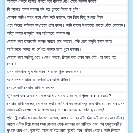
আমাকে এভাবে দরজার সামনে বসে থাকতে দেখে হেঁসে জিজ্ঞেস করলো,
কি ব্যাপার হাসান সাহেব! বউ ঘরে ঢুকতে দিচ্ছে না বুঝি?
সোহানা ভাবিও সাথে সাথে হেঁসে উঠে বললেন, যান গিয়ে কিছু উপহার কিনে
এনে বউয়ের অভিমান ভাঙানোর চেষ্টা করুন। আমি তাদের উপহাসের জবাবে কেঁদে ফেললাম।
সত্যি বলতে কান্নাটা আর আটকাতে পারলাম না!
সোহেল ভাই তারাতাড়ি আমার সামনে এসে বললেন, একি ছেলে মানুষি হাসান ভাই!
আমি তাকে আমার ঘর দেখিয়ে সমস্ত ঘটনা খুলে বললাম।
সোহেল ভাই সবকিছু শুনে ও দেখে বললো, চিন্তা করে কোন লাভ নেই। যা হবার হয়ে
গেছে।
এখন আপনাকে পুলিশের কাছে গিয়ে সব খুলে বলতে হবে।
আমি বললাম আমি তো কখনো এর আগে যাইনি।
সোহেল ভাই সোহানা ভাবীকে বললেন,
তুমি একা থাকতে ভয় না পেলে আমি হাসান ভাইয়ের সাথে পুলিশের কাছে যেতাম?
সোহানা ভাবী বললেন, সে পরের কথা। আমি না হয় দরজা বন্ধ করে থাকবো। তোমার এখন
হাসান ভাইয়ের পাশে থাকা প্রয়োজন। বেচারার অনেক বড় ক্ষতি হয়ে গেছে!
পুলিশ ইন্সপেক্টর সব শুনে জিজ্ঞেস করলো, আমার মনে হয় এটা হঠাৎ ঘটে যাওয়া কোন ঘটনা।
হয়তো এদিক দিয়ে যাবার সময় যেভাবে হোক আপনার বউ বাড়িতে একা এটা দুষ্কৃতকারীরা
বুঝতে পারে এবং সুযোগটা কাজে লাগিয়ে তারা লুটপাট করে পালিয়ে গেছে। আমি জিজ্ঞেস