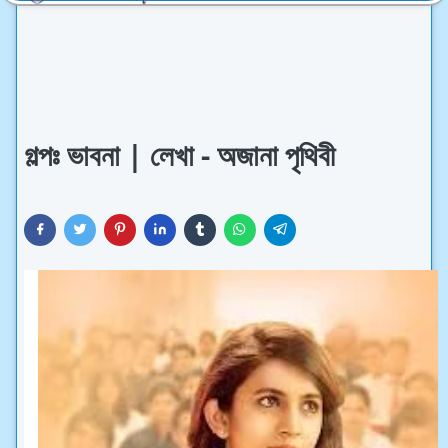
গল্পঃ ভাবনা | লেখা - অজানা পৃথিবী