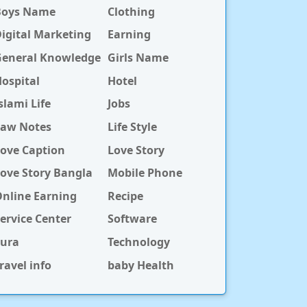
Boys Name
Clothing
igital Marketing
Earning
General Knowledge
Girls Name
ospital
Hotel
slami Life
Jobs
Law Notes
Life Style
ove Caption
Love Story
ove Story Bangla
Mobile Phone
nline Earning
Recipe
ervice Center
Software
Sura
Technology
ravel info
baby Health