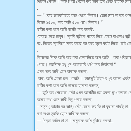
পিছনে গেলাম। নিচে গিয়ে খেয়াল করি ভাবী তার ছোট ভাইকে টাকা
.
— ” তোর দুলাভাইয়ের কাছ থেকে নিলাম। তোর টাকা লাগবে শুন
দিলাম ১৫০০, আর আমি ৫০০ রেখে দিলাম। “
ভাবীর কথা শুনে আমি হাসছি আর ভাবছি,
-হায়রে মেয়ে মানুষ। স্বামী স্ত্রীকে পায়ের নিচে ফেলে রাখলেও স্
বরং নিজের স্বামীকে সবার কাছে বড় করে তুলে যতই নিজে ছোট
.
বিকালের দিকে আমি আর বাবা বেলকনিতে বসে আছি। বাবা পত্রিকা
গেছে। চারদিকে শুধু খুন-আহাজারি ধর্ষণ আর নির্যাতন! “
এমন সময় ভাবী এসে বাবাকে বললো,
-বাবা, আমি একটা জব পেয়েছি। মোটামুটি টাইপের খুব ভালো একট
ভাবীর কথা শুনে আমি হাসতে হাসতে বললাম,
— তুমি জব পেয়েছো সেটা এমন আসামীর মত শুকনা মুখে বলছো 
আমার কথা শুনে ভাবী নিচু গলায় বললো,
– মামুন ( আমার বড় ভাই) সেটা মেনে নেয় কি না বুঝতে পারছি না
বাবা তখন মুচকি হেসে ভাবীকে বললো,
— চিন্তা করিস না মা। মামুনকে আমি বুঝিয়ে বলবো…
.