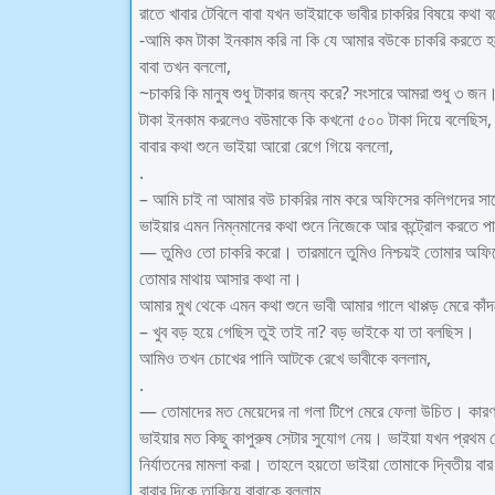
রাতে খাবার টেবিলে বাবা যখন ভাইয়াকে ভাবীর চাকরির বিষয়ে কথা
-আমি কম টাকা ইনকাম করি না কি যে আমার বউকে চাকরি করতে হ
বাবা তখন বললো,
~চাকরি কি মানুষ শুধু টাকার জন্য করে? সংসারে আমরা শুধু ৩
টাকা ইনকাম করলেও বউমাকে কি কখনো ৫০০ টাকা দিয়ে বলেছিস,
বাবার কথা শুনে ভাইয়া আরো রেগে গিয়ে বললো,
.
– আমি চাই না আমার বউ চাকরির নাম করে অফিসের কলিগদের সা
ভাইয়ার এমন নিম্নমানের কথা শুনে নিজেকে আর কন্ট্রোল করতে 
— তুমিও তো চাকরি করো। তারমানে তুমিও নিশ্চয়ই তোমার অফিসে
তোমার মাথায় আসার কথা না।
আমার মুখ থেকে এমন কথা শুনে ভাবী আমার গালে থাপ্পড় মেরে কাঁ
– খুব বড় হয়ে গেছিস তুই তাই না? বড় ভাইকে যা তা বলছিস।
আমিও তখন চোখের পানি আটকে রেখে ভাবীকে বললাম,
.
— তোমাদের মত মেয়েদের না গলা টিপে মেরে ফেলা উচিত। কারণ ত
ভাইয়ার মত কিছু কাপুরুষ সেটার সুযোগ নেয়। ভাইয়া যখন প্রথম ত
নির্যাতনের মামলা করা। তাহলে হয়তো ভাইয়া তোমাকে দ্বিতীয় ব
বাবার দিকে তাকিয়ে বাবাকে বললাম,