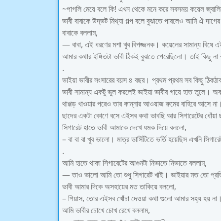
~পাগলি মেয়ে বলে কি! এখন থেকে মনে করে সবসময় কয়েল জ্বালি
ভাবী বাবাকে উদ্ভট মিথ্যা গল্প বলে বুঝাতে পারলেও আমি ঐ দা
বাবাকে বললাম,
— বাবা, এই ধরণের মশা খুব বিপজ্জনক। কয়েলের সামান্য বিষে 
আমার কথার ইঙ্গিতটা ভাবী ঠিকই বুঝতে পেরেছিলো। তাই কিছু না
.
ভাইয়া ভাবীর সংসারের বয়স ৪ বছর। প্রথম প্রথম সব কিছু ঠিকঠাক
ভাবী সামান্য একটু ভুল করলেই ভাইয়া ভাবীর গায়ে হাত তুলে। অ
থাপ্পড় খাওয়ার পরেও তার কান্নার আওয়াজ রুমের বাহিরে আসে না।
ছাদের একটা কোণে বসে এইসব কথা ভাবছি আর সিগারেটের ধোঁয়া
সিগারেট হাতে ভাবী আমাকে দেখে ধমক দিয়ে বললো,
– বা বা বা খুব ভালো। মাত্র ভার্সিটিতে ভর্তি হয়েছিস এখনি সি
.
আমি হাতে থাকা সিগারেটের আগুনটা নিভাতে নিভাতে বললাম,
— তাও ভালো আমি তো শুধু সিগারেট খাই। ভাইয়ার মত তো প্রতিদ
ভাবী আমার দিকে অসহায়ের মত তাকিয়ে বললো,
– পিয়াস, তোর এইসব খোঁচা দেওয়া কথা গুলো আমার সহ্য হয় না
আমি ভাবীর চোখে চোখ রেখে বললাম,