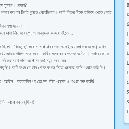
য়ে ঘুমাবে। কেমন?
গের আসল কারণটা ঠিকই বুঝতে পেরেছিলাম। আমি নিচের দিকে তাকিয়ে খেতে খেতে
D
এইসব মশা মরে না।
 বলে মাথা নিচু করে চুপচাপ অন্যমনস্ক হয়ে রইলো…
H
I
 ছিলো। কিন্তু হুট করে মা মারা যাবার পর থেকেই ঝামেলা শুরু হলো। এখন
কথ্য ভাষায় গালিগালাজ করে। ভাবীর সহ্য করার ক্ষমতা অসীম । জোরে জোরে
 দাঁতের সাথে দাঁত চেপে সব কষ্ট সহ্য করে নেয়।
L
 ছাড়ছি। ভাবী কখন যে ছাদ থেকে কাপড় নিতে এসেছে আমি খেয়াল করি নি।
L
গারেট ধরেছিস। কয়েকদিন পর তো মদ গাঁজা এইসব ও খাওয়া শুরু করবি!
O
S
িন কারো রক্ত চুষি না!
T
।