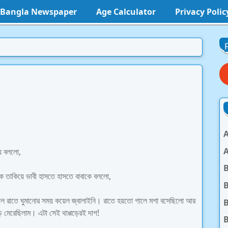
l Bangla Newspaper
Age Calculator
Privacy Polic
A
A
য়ে বললো,
কে তাকিয়ে ভাবী হাসতে হাসতে বাবাকে বললো,
B
তকাল রাতে ঘুমানোর সময় কয়েল জ্বালাইনি। রাতে হয়তো গালে মশা বসেছিলো আর
B
ড় মেরেছিলাম। এটা সেই থাপ্পড়েরই দাগ!
B