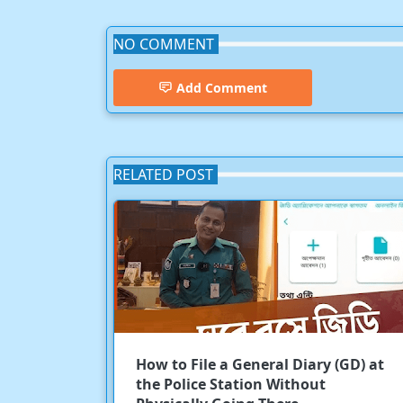
NO COMMENT
Add Comment
RELATED POST
How to File a General Diary (GD) at
the Police Station Without