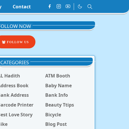
y
Contact
FOLLOW NOW
FOLLOW US
CATEGORIES
L Hadith
ATM Booth
ddress Book
Baby Name
Bank Address
Bank Info
arcode Printer
Beauty Ttips
est Love Story
Bicycle
ike
Blog Post