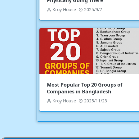
Physically Going There
Kroy House
2025/9/7
Most Popular Top 20 Groups of
Companies in Bangladesh
Kroy House
2025/11/23