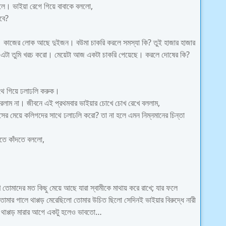
 বলে। ভাইয়া রেগে গিয়ে বাবাকে বললো,
বে?
 জন। কাজের লোক আছে দুইজন। বউমা চাকরি করলে সমস্যা কি? তুই হাজার হাজার
 এটা তুমি খরচ করো। মেয়েটা আজ একটা চাকরি পেয়েছে। করলে দোষের কি?
থে গিয়ে ঢলাঢলি করুক।
পারলাম না। জীবনে এই প্রথমবার ভাইয়ার চোখে চোখ রেখে বললাম,
র মেয়ে কলিগদের সাথে ঢলাঢলি করো? তা না হলে এমন নিম্নমানের চিন্তা
দতে কাঁদতে বললো,
োমাদের মত কিছু মেয়ে আছে যারা স্বামীকে মাথায় করে রাখে; যার ফলে
োমার গালে থাপ্পড় মেরেছিলো তোমার উচিত ছিলো সেদিনই ভাইয়ার বিরুদ্ধে নারী
ার থাপ্পড় মারার আগে একটু হলেও ভাবতো…