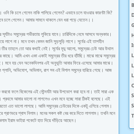
। ওনি কি চলে গেলেন নাকি পালিয়ে গেলেন? এভাবে চলে যাওয়ার কারণটা কি?
D
ভাবে চলে গেলেন। আমার সামনে থাকলে যেন ধরা পড়ে যেতেন।।
 সূর্যটাও সমুদ্রের গভীরতায় লুকিয়ে যাবে। চারিদিকে নেমে আসবে অন্ধকার।
H
গায়ে লাগে না। মনে তখন কেমন জানি সুড়সুড়ি লাগে। সূর্যের এই তাপহীন
I
 তীর তাহলে তো আর কথাই নেই। সূর্যের মৃদু্ আলো, সমুদ্রের ঢেউ আর উথাল
ার কাছে। আমি এখন একা একাই সমুদ্রের তীর ধরে হাঁটছি। মাঝে মাঝে সমুদ্রের
ছে। মনে হয় যেন অনেকদিনপর এই অনুভূতি আবার ফিরে এসেছে আমার মাঝে।
L
গ্লানি, অভিযোগ, অভিমান, রাগ সব এই বিশাল সমুদ্রে হারিয়ে গেছে। আজ
L
O
 করবো ফলে বিকেলের এই সৌন্দর্যটা আর উপভোগ করা হবে না। তাই সারা এক
S
প্রথমে আমার ভালো না লাগলেও এখন মনে হচ্ছে সারা ঠিকই বলেছে। এই
 হয়তো এত ভালো লাগছে। আমি সমুদ্রের ঢেউয়ের দিকে একটু এগিয়ে গেলাম।
ে প্রাণভরে শ্বাস নিলাম। মনের সকল কষ্ট বের করে দিতে লাগলাম। তখনি মনে
T
াম ইরাম ভাইয়া পকেটে হাত দিয়ে দাঁড়িয়ে আছেন।