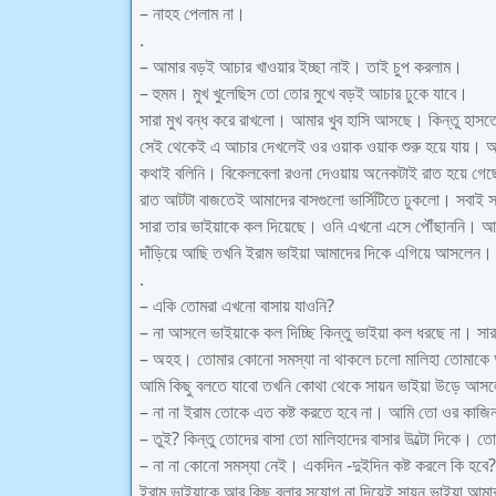
– নাহহ পেলাম না।
.
– আমার বড়ই আচার খাওয়ার ইচ্ছা নাই। তাই চুপ করলাম।
– হুমম। মুখ খুলেছিস তো তোর মুখে বড়ই আচার ঢুকে যাবে।
সারা মুখ বন্ধ করে রাখলো। আমার খুব হাসি আসছে। কিন্তু হাস
সেই থেকেই এ আচার দেখলেই ওর ওয়াক ওয়াক শুরু হয়ে যায়। আ
কথাই বলিনি। বিকেলবেলা রওনা দেওয়ায় অনেকটাই রাত হয়ে গ
রাত আটটা বাজতেই আমাদের বাসগুলো ভার্সিটিতে ঢুকলো। সবাই 
সারা তার ভাইয়াকে কল দিয়েছে। ওনি এখনো এসে পৌঁছাননি। আম
দাঁড়িয়ে আছি তখনি ইরাম ভাইয়া আমাদের দিকে এগিয়ে আসলেন।
.
– একি তোমরা এখনো বাসায় যাওনি?
– না আসলে ভাইয়াকে কল দিচ্ছি কিন্তু ভাইয়া কল ধরছে না। স
– অহহ। তোমার কোনো সমস্যা না থাকলে চলো মালিহা তোমাকে 
আমি কিছু বলতে যাবো তখনি কোথা থেকে সায়ন ভাইয়া উড়ে আস
– না না ইরাম তোকে এত কষ্ট করতে হবে না। আমি তো ওর কা
– তুই? কিন্তু তোদের বাসা তো মালিহাদের বাসার উল্টো দিকে। তো
– না না কোনো সমস্যা নেই। একদিন -দুইদিন কষ্ট করলে কি হবে
ইরাম ভাইয়াকে আর কিছু বলার সুযোগ না দিয়েই সায়ন ভাইয়া আমার