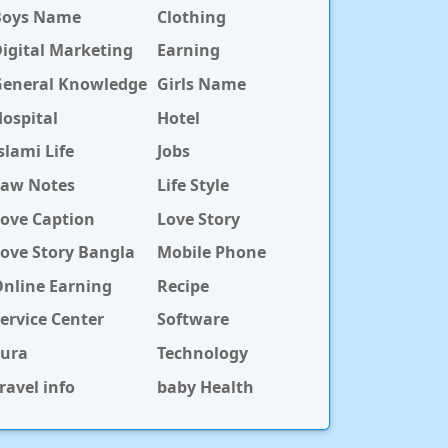
Boys Name
Clothing
igital Marketing
Earning
General Knowledge
Girls Name
ospital
Hotel
slami Life
Jobs
Law Notes
Life Style
ove Caption
Love Story
ove Story Bangla
Mobile Phone
nline Earning
Recipe
ervice Center
Software
Sura
Technology
ravel info
baby Health