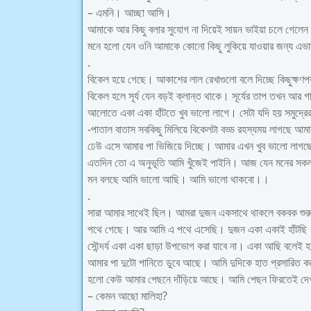
– এমনি। আচ্ছা আসি।
আমাকে আর কিছু বলার সুযোগ না দিয়েই সায়ন ভাইয়া চলে গেলেন
মনে হলো যেন ওনি আমাকে কোনো কিছু লুকিয়ে যাওয়ার জন্য এ
.
বিকেল হয়ে গেছে। আকাশের লাল রেখাগুলো বলে দিচ্ছে কিছুক্ষণপর
বিকেল হলে সূর্য যেন বড়ই ক্লান্ত থাকে। সূর্যের তাপ তখন আর 
আলোতে একা একা হাঁটতে খুব ভালো লাগে। সেটা যদি হয় সমুদ্রের
-পাতাল বাতাস সবকিছু মিলিয়ে বিকেলটা বড্ড রহস্যময় লাগছে আম
ঢেউ এসে আমার পা ভিজিয়ে দিচ্ছে। আমার এখন খুব ভালো লাগ
এতদিন তো এ অনুভূতি আমি খুঁজেই পাইনি। আজ যেন মনের সকল 
মন বলছে আমি ভালো আছি। আমি ভালো থাকবো।।
.
সারা আমার সাথেই ছিল। আমরা দুজন একসাথে থাকলে বকবক শুরু
পথে গেছে। আর আমি এ পথে এসেছি। দুজন একা একাই হাঁটছি। 
সৌন্দর্য একা একা ছাড়া উপভোগ করা যাবে না। একা আছি বলেই
আমার পা দুটো পানিতে ডুবে আছে। আমি দুদিকে হাত প্রসারিত কর
হলো কেউ আমার পেছনে দাঁড়িয়ে আছে। আমি পেছন ফিরতেই দেখল
– কেমন আছো মালিহা?