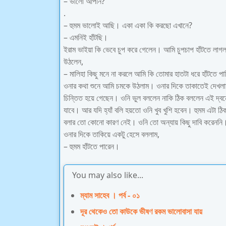
– ভালো আপনি?
.
– হুমম ভালোই আছি। একা একা কি করছো এখানে?
– এমনিই হাঁটছি।
ইরাম ভাইয়া কি ভেবে চুপ করে গেলেন। আমি চুপচাপ হাঁটতে লাগ
উঠলেন,
– মালিহা কিছু মনে না করলে আমি কি তোমার হাতটা ধরে হাঁটতে পা
ওনার কথা শুনে আমি চমকে উঠলাম। ওনার দিকে তাকাতেই দেখলা
চিন্তিত হয়ে গেছেন। ওনি ভুল বললেন নাকি ঠিক বললেন এই দ্বন
যাবে। আর যদি হ্যাঁ বলি হয়তো ওনি খুব খুশি হবেন। হুমম এটা
বলার তো কোনো কারণ নেই। ওনি তো অন্যায় কিছু দাবি করেননি। 
ওনার দিকে তাকিয়ে একটু হেসে বললাম,
– হুমম হাঁটতে পারেন।
You may also like...
ম্যাম সাহেব । পর্ব - ০১
দূর থেকেও তো কাউকে ভীষণ রকম ভালোবাসা যায়