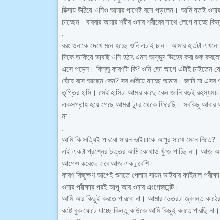
রিক্সায় উঠিয়ে ওনিও আমার পাশেই বসে পড়লেন। আমি যতই ওনার 
চাচ্ছেন। বারবার আমার শরীর ওনার শরীরের সাথে লেগে যাচ্ছে কি
.
বরং ওনাকে দেখে মনে হচ্ছে ওনি এটাই চান। আমার হাতটা এখনো
দিকে তাকিয়ে ভাবছি ওনি হঠাৎ এমন অদ্ভুদ ভিহেব করা শুরু ক
এসে পড়েন। কিন্তু কারণটা কি? ওনি তো আগে এটাই চাইতেন য
ঘেঁষে বসে আছেন কেন? সব গুলিয়ে যাচ্ছে আমার। জানি না এসব
তৃপ্তির হাসি। সেই হাসিটা আমার কাছে কেন জানি বড়ই রহস্যম
একসপ্তাহ হয়ে গেছে আমরা ট্যুর থেকে ফিরেছি। সবকিছু আবার
না।
.
আমি কি সত্যিই পারবো সায়ন ভাইয়াকে আপুর সাথে মেনে নিতে?
এই একটা প্রশ্নের উত্তর আমি কোথাও খুঁজে পাচ্ছি না। আজ আ
আগেও করেছে তবে আজ একটু বেশি।
কারণ কিছুক্ষণ আগেই শুনতে পেলাম সায়ন ভাইয়ার ফাইনাল পরীক্ষ
ওনার পরীক্ষার পরই আপু আর ওনার এংগেজমেন্ট।
আমি আর কিছুই করতে পারবো না। আমার ভেতরটা জ্বলন্ত কাঠে
কষ্টে বুক ফেটে যাচ্ছে কিন্তু কাউকে আমি কিছুই বলতে পারছি না।