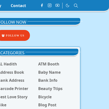
y
Contact
FOLLOW NOW
FOLLOW US
CATEGORIES
L Hadith
ATM Booth
ddress Book
Baby Name
Bank Address
Bank Info
arcode Printer
Beauty Ttips
est Love Story
Bicycle
ike
Blog Post