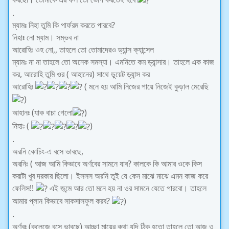
.
ম্যামঃ নিহা তুমি কি পার্ফরম করতে পারবে?
নিহাঃ নো ম্যাম। সম্ভব না
আরোহিঃ ওহ নো,, তাহলে তো তোমাদেরও ড্যান্স ক্যান্সেল
ম্যামঃ না না তাহলে তো অনেক সমস্যা। এমনিতে কম ড্যান্সার। তাহলে এক কাজ
কর, আরোহি তুমি ওর ( আহানের) সাথে ডুয়েট ড্যান্স কর
আরোহিঃ
( মনে হয় আমি নিজের পায়ে নিজেই কুড়াল মেরেছি
)
আহানঃ (যাক বাচা গেলো
)
নিহাঃ (
)
.
অরনি কোচিং-এ বসে ভাবছে,
অরনিঃ ( আজ আমি কিভাবে অর্ণবের সামনে যাব? কালকে কি আমার ওকে কিস
করাটা খুব দরকার ছিলো। ইসসস অরনি তুই যে কেন মাঝে মাঝে এমন কাজ করে
ফেলিস!!
এই জন্মে আর তো মনে হয় না ওর সামনে যেতে পারবো। তাহলে
আমার প্লান কিভাবে সাকসাসফুল করব?
)
.
অর্ণবঃ (কলেজে বসে ভাবছে) আচ্ছা মায়ের কথা যদি ঠিক হতো তাহলে তো আজ ও