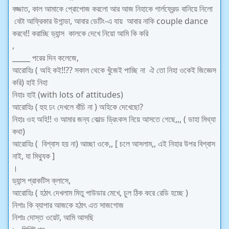
বজ্জাত, কাল আমাকে প্রোপোজ করলো আর আজ নিহাকে গার্লফ্রেন্ড বানিয়ে নিলো
বেটা আফ্রিকার উগান্ডা, আবার ডেটিং-এ যায় আবার নাকি couple dance
করবে!! করাচ্ছি ড্যান্স কালকে দেখে নিয়ো আমি কি করি
,
_____ পরের দিন কলেজে,
আরোহিঃ ( অহি কই!!?? সকাল থেকে খুঁজেই পাচ্ছি না ঐ তো নিহা ওকেই জিজ্ঞেস
করি) হাই নিহা
নিহাঃ হাই (with lots of attitudes)
আরোহিঃ ( হুহ ঢং দেখলে বাঁচি না ) অহিকে দেখেছো?
নিহাঃ ওহ অহি!! ও আমার জন্য কোল্ড ড্রিংকস নিয়ে আসতে গেছে,,, ( ডাহা মিথ্যা
কথা)
আরোহিঃ ( বিশ্বাস হয় না) আচ্ছা ওকে,, [ চলে আসলাম,, এই নিহার উপর বিশ্বাস
নাই, যা মিথ্যুক ]
।
ড্যান্স প্রাকটিস ক্লাসে,
আরোহিঃ ( হঠাৎ দেখলাম মিতু পাউডার মেখে, চুল ঠিক করে রেডি হচ্ছে )
নিশাঃ কি ব্যাপার আজকে হঠাৎ এত সাজগোজ
নিশাঃ দোস্ত ওয়েট, আমি আসছি