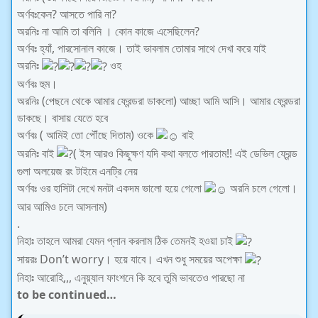
অর্ণবঃকেন? আসতে পারি না?
অরনিঃ না আমি তা বলিনি । কোন কাজে এসেছিলেন?
অর্ণবঃ হ্যাঁ, পারসোনাল কাজে। তাই ভাবলাম তোমার সাথে দেখা করে যাই
অরনিঃ
ওহ
অর্ণবঃ হুম।
অরনিঃ (পেছনে থেকে আমার ফ্রেন্ডরা ডাকলো) আচ্ছা আমি আসি। আমার ফ্রেন্ডরা
ডাকছে। বাসায় যেতে হবে
অর্ণবঃ ( আমিই তো পৌঁছে দিতাম) ওকে
বাই
অরনিঃ বাই
( ইস আরও কিছুক্ষণ যদি কথা বলতে পারতাম!! এই ডেভিল ফ্রেন্ড
গুলা অলয়েজ রং টাইমে এনট্রি নেয়
অর্ণবঃ ওর হাসিটা দেখে মনটা একদম ভালো হয়ে গেলো
অরনি চলে গেলো।
আর আমিও চলে আসলাম)
.
নিহাঃ তাহলে আমরা যেমন প্লান করলাম ঠিক তেমনই হওয়া চাই
সায়রঃ Don’t worry। হয়ে যাবে। এখন শুধু সময়ের অপেক্ষা
নিহাঃ আরোহি,,, এনুয়্যাল ফাংশনে কি হবে তুমি ভাবতেও পারছো না
to be continued…