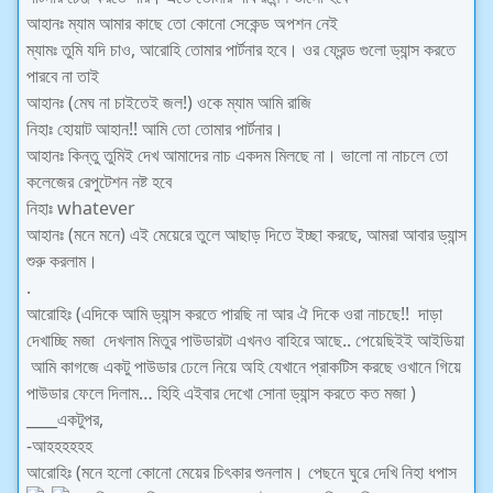
আহানঃ ম্যাম আমার কাছে তো কোনো সেকেন্ড অপশন নেই
ম্যামঃ তুমি যদি চাও, আরোহি তোমার পার্টনার হবে। ওর ফ্রেন্ড গুলো ড্যান্স করতে
পারবে না তাই
আহানঃ (মেঘ না চাইতেই জল!) ওকে ম্যাম আমি রাজি
নিহাঃ হোয়াট আহান!! আমি তো তোমার পার্টনার।
আহানঃ কিন্তু তুমিই দেখ আমাদের নাচ একদম মিলছে না। ভালো না নাচলে তো
কলেজের রেপুটেশন নষ্ট হবে
নিহাঃ whatever
আহানঃ (মনে মনে) এই মেয়েরে তুলে আছাড় দিতে ইচ্ছা করছে, আমরা আবার ড্যান্স
শুরু করলাম।
.
আরোহিঃ (এদিকে আমি ড্যান্স করতে পারছি না আর ঐ দিকে ওরা নাচছে!! দাড়া
দেখাচ্ছি মজা দেখলাম মিতুর পাউডারটা এখনও বাহিরে আছে.. পেয়েছিইই আইডিয়া
আমি কাগজে একটু পাউডার ঢেলে নিয়ে অহি যেখানে প্রাকটিস করছে ওখানে গিয়ে
পাউডার ফেলে দিলাম… হিহি এইবার দেখো সোনা ড্যান্স করতে কত মজা )
____একটুপর,
-আহহহহহহ
আরোহিঃ (মনে হলো কোনো মেয়ের চিৎকার শুনলাম। পেছনে ঘুরে দেখি নিহা ধপাস