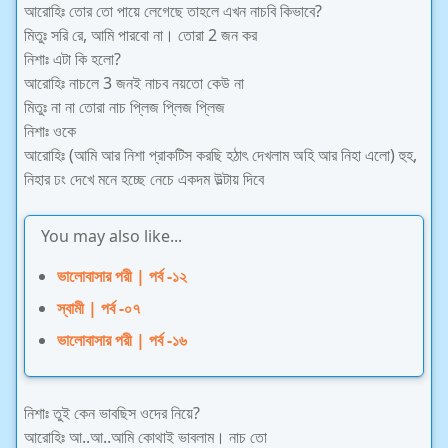
আরোহিঃ তোর তো পায়ে লেগেছে তাহলে এখন নাচবি কিভাবে?
মিতুঃ সরি রে, আমি পারবো না। তোরা 2 জন কর
নিশাঃ এটা কি হলো?
আরোহিঃ নাচলে 3 জনই নাচব নয়তো কেউ না
মিতুঃ না না তোরা নাচ প্লিজ প্লিজ প্লিজ
নিশাঃ ওকে
আরোহিঃ (আমি আর নিশা প্রাকটিস করছি হঠাৎ দেখলাম অহি আর নিহা এলো) হুহ,
নিহার ঢং দেখে মনে হচ্ছে নেচে একদম উল্টায় দিবে
You may also like...
ভালোবাসার পরী | পর্ব -১২
স্বামী | পর্ব -০৭
ভালোবাসার পরী | পর্ব -১৬
নিশাঃ তুই কেন ভাবছিস ওদের নিয়ে?
আরোহিঃ আ..আ..আমি কোথাই ভাবলাম। নাচ তো