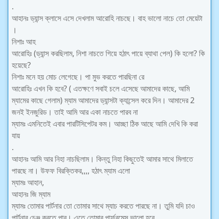
.
আহানঃ ড্যান্স ক্লাসে এসে দেখলাম আরোহি নাচছে। বাহ ভালো নাচে তো মেয়েটা
।
নিশাঃ আহ
আরোহিঃ (ড্যান্স করছিলাম, নিশা নাচতে গিয়ে হঠাৎ পায়ে ব্যাথা পেল) কি হলো? কি
হয়েছে?
নিশাঃ মনে হয় মোচ লেগেছে। পা মুভ করতে পারছিনা রে
আরোহিঃ এখন কি হবে? ( এতক্ষণে সবাই চলে এসেছে আমাদের কাছে, আমি
ম্যামের কাছে গেলাম) ম্যাম আমাদের ড্যান্সটা ক্যান্সেল করে দিন। আমাদের 2
জনই ইনজুরিড। তাই আমি আর একা নাচতে পারব না
ম্যামঃ এমনিতেই এবার পারটিসিপেটর কম। আচ্ছা ঠিক আছে আমি দেখি কি করা
যায়
.
আহানঃ আমি আর নিহা নাচছিলাম। কিন্তু নিহা কিছুতেই আমার সাথে মিলাতে
পারছে না। উফফ বিরক্তিকর,,,, হঠাৎ ম্যাম এলো
ম্যামঃ আহান,
আহানঃ জি ম্যাম
ম্যামঃ তোমার পার্টনার তো তোমার সাথে ম্যাচ করতে পারছে না। তুমি যদি চাও
পার্টনার চেঞ্জ করতে পার। এতে তোমার পার্ফরমেন্স ভালো হবে