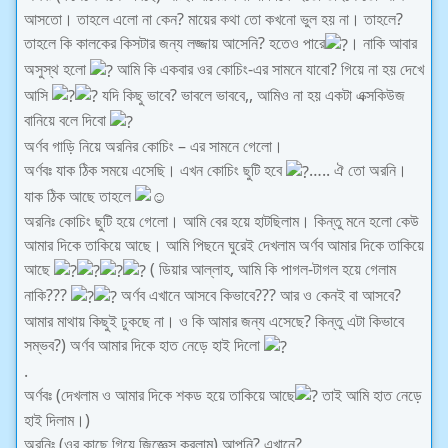
আসতো। তাহলে এলো না কেন? মায়ের কথা তো কখনো ভুল হয় না। তাহলে?
তাহলে কি কালকের কিসটার জন্য লজ্জায় আসেনি? হতেও পারে
। নাকি আবার
অসুস্থ হলো
আমি কি একবার ওর কোচিং-এর সামনে যাবো? গিয়ে না হয় দেখে
আসি
যদি কিছু ভাবে? ভাবলে ভাববে,, আমিও না হয় একটা এক্সকিউজ
বানিয়ে বলে দিবো
অর্ণব গাড়ি নিয়ে অরনির কোচিং – এর সামনে গেলো।
অর্ণবঃ যাক ঠিক সময়ে এসেছি। এখন কোচিং ছুটি হবে
….. ঐ তো অরনি।
যাক ঠিক আছে তাহলে
অরনিঃ কোচিং ছুটি হয়ে গেলো। আমি বের হয়ে হাটছিলাম। কিন্তু মনে হলো কেউ
আমার দিকে তাকিয়ে আছে। আমি পিছনে ঘুরেই দেখলাম অর্ণব আমার দিকে তাকিয়ে
আছে
( ডিয়ার আল্লাহ, আমি কি পাগল-টাগল হয়ে গেলাম
নাকি???
অর্ণব এখানে আসবে কিভাবে??? আর ও কেনই বা আসবে?
আমার মাথায় কিছুই ঢুকছে না। ও কি আমার জন্য এসেছে? কিন্তু এটা কিভাবে
সম্ভব?) অর্ণব আমার দিকে হাত নেড়ে হাই দিলো
.
অর্ণবঃ (দেখলাম ও আমার দিকে শকড হয়ে তাকিয়ে আছে
তাই আমি হাত নেড়ে
হাই দিলাম।)
অরনিঃ (ওর কাছে গিয়ে জিজ্ঞেস করলাম) আপনি? এখানে?