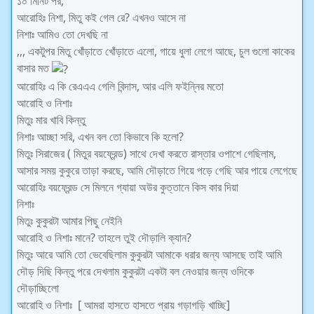
১০ মিনিট পর,
আরোহিঃ নিশা, মিতু কই গেল রে? এখনও আসে না
নিশাঃ আমিও তো দেখছি না
,,, একটুপর মিতু খোঁড়াতে খোঁড়াতে এলো, গায়ে ধুলা লেগে আছে, চুল গুলো কাকের
বাসার মত
আরোহিঃ এ কি রেএএএ গেলি বিন্দাস, আর এলি ফইন্নির মতো
আরোহি ও নিশাঃ
মিতুঃ মার খাবি কিন্তু
নিশাঃ আচ্ছা সরি, এখন বল তো কিভাবে কি হলো?
মিতুঃ সিরাজের ( মিতুর বয়ফ্রেন্ড) সাথে দেখা করতে রাস্তার ওপাশে গেছিলাম,
আসার সময় কুকুরে তাড়া করছে, আমি দৌড়াতে গিয়ে পড়ে গেছি আর পায়ে লেগেছে
আরোহিঃ বয়ফ্রেন্ড সে মিলনে গ্যায়া অউর কুত্তানে কিস কার দিয়া
নিশাঃ
মিতুঃ কুকুরটা আমার পিছু নেইনি
আরোহি ও নিশাঃ মানে? তাহলে তুই দৌড়ালি ক্যান?
মিতুঃ আরে আমি তো ভেবেছিলাম কুকুরটা আমাকে ধরার জন্য আসছে তাই আমি
দৌড় দিছি কিন্তু পরে দেখলাম কুকুরটা একটা বল নেওয়ার জন্য ওদিকে
দৌড়াচ্ছিলো
আরোহি ও নিশাঃ [ আমরা হাসতে হাসতে প্রায় গড়াগড়ি খাচ্ছি]