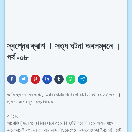
স্বপ্নের ক্রাশ । সত্য ঘটনা অবলম্বনে ।
পর্ব -০৮
অর্ণবঃ হুম সো মিস অরনি,, এবার তোমার সাথে তো আমায় দেখা করতেই হবে।।
তুমি যে আমার ঘুম কেড়ে নিয়েছো
.
এদিকে,
আরোহিঃ ( মনে মনে) নিহার সাথে এতো কি হ্যাঁ? এতোদিন তো আমার সাথে
ভালোভাবেই কথা বলতি,, আর আজ নিহাকে পেয়ে আমাকে সোজা ইগনোর!! বেটা