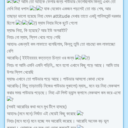
আমি তো অহিকে ফেলার জন্য পাউডার ফেলেছিলাম কিন্তু এখন তো
দেখি নিহা ধপাস
যাক যেকোন একজন পড়লেই তো নাচ শেষ, আর
তাছাড়া ভালো হয়েছে নিহা যেমন attitude দেখায় তাতে একটু পানিসমেন্ট দরকার
ছিলো
) ম্যাম নিহার দিকে ছুটে গেলো
ম্যামঃ নিহা, কি হয়েছে? আর ইউ অলরাইট?
নিহাঃ নো ম্যাম, স্লিপ খেয়ে পড়ে গেছি
আহানঃ এজন্যই কম লাফাতে বলেছিলাম, কিন্তু তুমি তো নাচছো কম লাফাচ্ছো
বেশি
আরোহিঃ ( ইইইহহহহ কত্তত্ত চিন্তা ওর জন্য
)
নিহাঃ না আমি এমনি এমনি পড়িনি,, মনে হলো এখানে কিছু পড়ে আছে। আমি তার
উপর স্লিপ খেয়েছি
ম্যামঃ এখানে তো পাউডার পড়ে আছে। পাউডার আসলো কোথা থেকে
আরোহিঃ ( মিতু তাড়াতাড়ি নিজের পাউডার লুকালো) ম্যাম,, মনে হয় নিহা মেকআপ
করার সময় পাউডার পড়েছে। নিহা এট লিস্ট ড্যান্স ক্লাসে মেকআপ কম করে এসো
(সবাই আরোহির কথা শুনে মুখ টিপে হাসছে)
আহানঃ (মনে মনে) নির্ঘাত এই মেয়েই কিছু করেছে
নিহাঃ (মনে মনে) মনে হচ্ছে সব আরোহি করেছে। আরোহি অনেক বড় ভুল
করছো। তোমাকে এর ফল তো ভোগ করতেই হবে