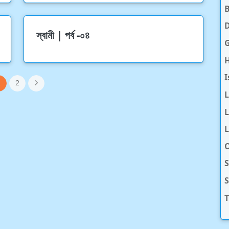
D
স্বামী | পর্ব -০৪
H
I
1
2
L
L
O
S
T