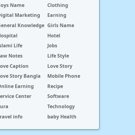
Boys Name
Clothing
igital Marketing
Earning
General Knowledge
Girls Name
ospital
Hotel
slami Life
Jobs
Law Notes
Life Style
ove Caption
Love Story
ove Story Bangla
Mobile Phone
nline Earning
Recipe
ervice Center
Software
Sura
Technology
ravel info
baby Health