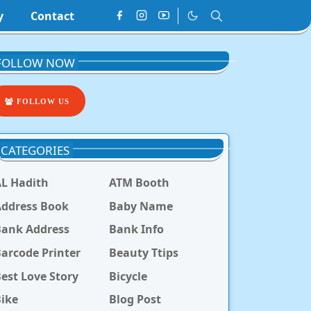
y
Contact
FOLLOW NOW
FOLLOW US
CATEGORIES
L Hadith
ATM Booth
ddress Book
Baby Name
Bank Address
Bank Info
arcode Printer
Beauty Ttips
est Love Story
Bicycle
ike
Blog Post