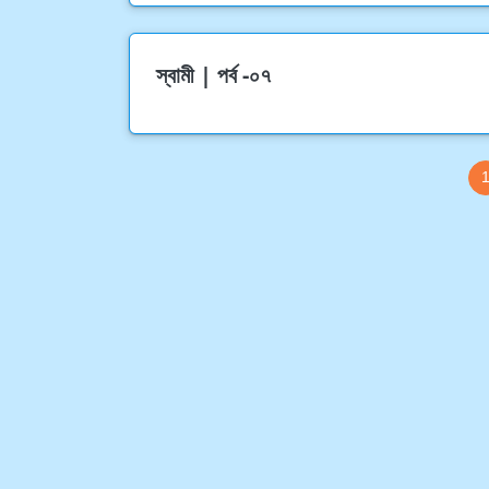
স্বামী | পর্ব -০৭