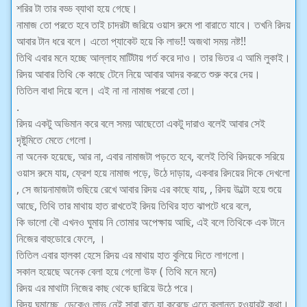
শরির টা তার বড্ড ব্যাথা হয়ে গেছে।
নামাজ তো পরতে হবে তাই চাদরটা জরিয়ে ওয়াস রুমে পা বারাতে যাবে। তখনি রিদয়
আবার টান ধরে বলে। এতো প্যাকেট হয়ে কি লাভ!! অজথা সময় নষ্ট!!
তিথি এবার মনে হচ্ছে আল্লাহ মাটিটায় গর্ত করে দাও। তার ভিতর এ আমি লুকাই।
রিদয় আবার তিথি কে কাছে টেনে নিয়ে আবার আদর করতে শুরু করে দেয়।
তিতিল বাধা দিয়ে বলে। এই না না নামাজ পরবো তো।
.
রিদয় একটু অভিমান করে বলে সময় আছেতো একটু দারাও বলেই আবার সেই
দৃষ্টুমিতে মেতে গেলো।
না অনেক হয়েছে, আর না, এবার নামাজটা পড়তে হবে, বলেই তিথি রিদয়কে সরিয়ে
ওয়াস রুমে যায়, ফ্রেশ হয়ে নামাজ পড়ে, উঠে দাড়ায়, একবার রিদয়ের দিকে দেখলো
, সে জায়নামাজটা গুছিয়ে রেখে আবার রিদয় এর কাছে যায়, , রিদয় উল্টো হয়ে শুয়ে
আছে, তিথি তার মাথায় হাত রাখতেই রিদয় তিথির হাত ঝাপটে ধরে বলে,
কি ভালো বৌ এখনও ঘুমায় নি তোমার অপেক্ষায় আছি, এই বলে তিথিকে এক টানে
নিজের বাহুডোরে ফেলে, ।
তিতিল এবার হালকা হেসে রিদয় এর মাথায় হাত বুলিয়ে দিতে লাগলো।
সকাল হয়েছে অনেক বেলা হয়ে গেলো উফ ( তিথি মনে মনে)
রিদয় এর মাথাটা নিজের কাছ থেকে ছারিয়ে উঠে পরে।
রিদয় ঘুমাচ্ছে, ডেকেও লাভ নেই সারা রাত যা করেছে এতে ক্লান্ত হওয়ারই কথা।