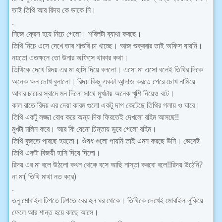
তাই তিথি আর রিদয় কে ডাকে নি।
.
নিজে ফ্রেস হয়ে নিচে গেলো। শরিলটা ব্যাথা করছে।
তিথি নিচে এসে দেখে তার শাশুরি চা খাচ্ছে। আজ শুক্রবার তাই অফিস যায়নি।
নয়তো এতক্ষনে তো উনার অফিসে থাকার কথা।
তিথিকে দেখে রিদয় এর মা হাসি দিয়ে বললো। এসো মা এসো বলেই তিথির দিকে
অনেক ক্ষন চোখ বুলালো। রিদয় কিছু একটা আন্দাজ করতে পেরে চোখ নামিয়ে
আবার চায়ের স্বাদে মন দিলো সাথে মুখটায় অনেক খুশি নিয়েও বটে।
কাল রাতে রিদয় এর দেয়া কারম গুলো একটু দাগ কেটেছে তিথির গলায় ও ঘারে।
তিথি একটু লজ্জা বোধ করে অন্য দিক ফিরতেই দেখলো রহিম আসছে!!
মুখটা মলিন করে। আর কি যেনো চিন্তায় ডুবে গেলো রহিম।
তিথি বুজতে পারছে হয়তো। ঔষধ গুলো পায়নি তাই এমন করছে উনি। ভেবেই
তিথি একটা বিজয়ী হাসি দিয়ে দিলো।
রিদয় এর মা বলে উঠলো কখন থেকে বসে আছি নাস্তা করবো বলে!!রিদয় উঠেনি?
না মা( তিথি মাথা নত করে)
.
তনু মোবাইল টিপতে টিপতে বের হল ঘর থেকে। তিথিকে দেখেই মোবাইল লুকিয়ে
ফেলে আর শান্ত হয়ে কাছে আসে।