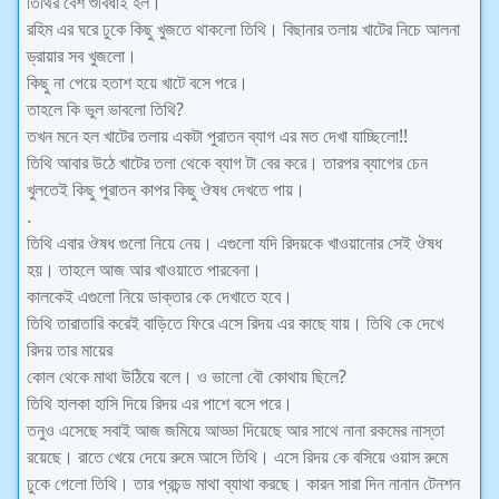
তিথির বেশ শুবিধাই হল।
রহিম এর ঘরে ঢুকে কিছু খুজতে থাকলো তিথি। বিছানার তলায় খাটের নিচে আলনা
ড্রায়ার সব খুজলো।
কিছু না পেয়ে হতাশ হয়ে খাটে বসে পরে।
তাহলে কি ভুল ভাবলো তিথি?
তখন মনে হল খাটের তলায় একটা পুরাতন ব্যাগ এর মত দেখা যাচ্ছিলো!!
তিথি আবার উঠে খাটের তলা থেকে ব্যাগ টা বের করে। তারপর ব্যাগের চেন
খুলতেই কিছু পুরাতন কাপর কিছু ঔষধ দেখতে পায়।
.
তিথি এবার ঔষধ গুলো নিয়ে নেয়। এগুলো যদি রিদয়কে খাওয়ানোর সেই ঔষধ
হয়। তাহলে আজ আর খাওয়াতে পারবেনা।
কালকেই এগুলো নিয়ে ডাক্তার কে দেখাতে হবে।
তিথি তারাতারি করেই বাড়িতে ফিরে এসে রিদয় এর কাছে যায়। তিথি কে দেখে
রিদয় তার মায়ের
কোল থেকে মাথা উঠিয়ে বলে। ও ভালো বৌ কোথায় ছিলে?
তিথি হালকা হাসি দিয়ে রিদয় এর পাশে বসে পরে।
তনুও এসেছে সবাই আজ জমিয়ে আড্ডা দিয়েছে আর সাথে নানা রকমের নাস্তা
রয়েছে। রাতে খেয়ে দেয়ে রুমে আসে তিথি। এসে রিদয় কে বসিয়ে ওয়াস রুমে
ঢুকে গেলো তিথি। তার প্রচন্ড মাথা ব্যাথা করছে। কারন সারা দিন নানান টেনশন