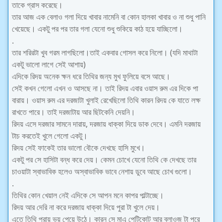
তাকে গ্রাস করেছে।
তার আজ এক বেলাও গলা দিয়ে খাবার নামেনি বা কোন হালকা খাবার ও না শুধু পানি
খেয়েছে। একটু পর পর তার গলা যেনো শুধু শুকিয়ে কাঠ হয়ে যাচ্ছিলো।
.
তার শরিরটা খুব গরম লাগছিলো।তাই একবার গোসল করে নিলো। (যদি মাথাটা
একটু ভালো লাগে সেই আশায়)
এদিকে রিদয় অনেক ক্ষন ধরে তিথির জন্য মুখ ফুলিয়ে বসে আছে।
সেই কখন গেলো এখন ও আসছে না। তাই রিদয় এবার ওয়াস রুম এর দিকে পা
বারায়। ওয়াস রুম এর দরজাটা খুলাই রেখেছিলো তিথি কারন রিদয় কে যাতে লক্ষ
রাখতে পারে। তাই দরজাটায় আর ছিটকেনি দেয়নি।
রিদয় এসে দরজার সামনে দারায়, দরজায় ধাক্কা দিয়ে ডাক দেবে। এমনি দরজায়
টাচ করতেই খুলে গেলো একটু।
রিদয় সেই ফাকেই তার ভালো বৌকে দেখছে হাসি মুখে।
একটু পর সে হাসিটা বন্ধ করে দেয়। কেমন চোখে যেনো তিথি কে দেখছে তার
চাওয়াটা স্বাভাবিক হলেও অস্বাভাবিক ভাবে নেশায় ডুবে আছে চোখ গুলো।
.
তিথির কোন খেয়াল নেই এদিকে সে আপন মনে কাপর পাল্টাচ্ছে।
রিদয় আর দেরি না করে দরজায় ধাক্কা দিয়ে পুরা টা খুলে দেয়।
এতে তিথি প্রায় ভয় পেয়ে উঠে। কারন সে মাএ পেটিকোট আর ব্লাওজ টা পরে