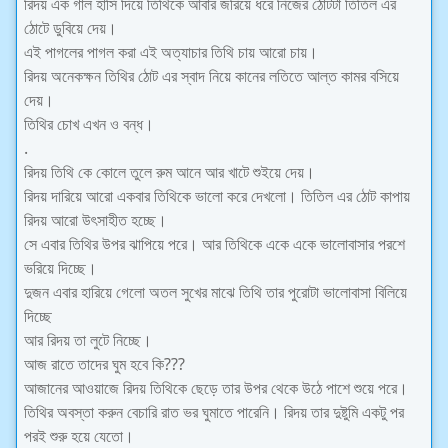
রিদয় এক গাল হাসি দিয়ে তিথিকে আবার জরিয়ে ধরে নিজের ঠোটটা তিতিল এর
ঠোটে ডুবিয়ে দেয়।
এই পাগলের পাগল করা এই অত্যাচার তিথি চায় আরো চায়।
রিদয় অনেকক্ষন তিথির ঠোট এর স্বাদ নিয়ে কানের লতিতে আল্ত কামর বসিয়ে
দেয়।
তিথির চোখ এখন ও বন্ধ।
.
রিদয় তিথি কে কোলে তুলে রুম আনে আর খাটে শুইয়ে দেয়।
রিদয় দারিয়ে আরো একবার তিথিকে ভালো করে দেখলো। তিতিল এর ঠোট কাপায়
রিদয় আরো উৎসাহীত হচ্ছে।
সে এবার তিথির উপর ঝাপিয়ে পরে। আর তিথিকে একে একে ভালোবাসার পরশে
ভরিয়ে দিচ্ছে।
দুজন এবার হারিয়ে গেলো অতল সুখের মাঝে তিথি তার পুরোটা ভালোবাসা বিলিয়ে
দিচ্ছে
আর রিদয় তা লুটে নিচ্ছে।
আজ রাতে তাদের ঘুম হবে কি???
আজানের আওয়াজে রিদয় তিথিকে ছেড়ে তার উপর থেকে উঠে পাশে শুয়ে পরে।
তিথির অবস্তা করুন বেচারি রাত ভর ঘুমাতে পারেনি। রিদয় তার দুষ্টুমি একটু পর
পরই শুরু হয়ে যেতো।