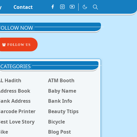
y
Contact
FOLLOW NOW
FOLLOW US
CATEGORIES
L Hadith
ATM Booth
ddress Book
Baby Name
Bank Address
Bank Info
arcode Printer
Beauty Ttips
est Love Story
Bicycle
ike
Blog Post