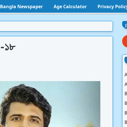
l Bangla Newspaper
Age Calculator
Privacy Polic
 -১৮
A
A
B
B
B