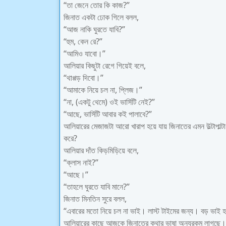
“তা জেনে তোর কি কাজ?”
জিনাত একটা ঢোক গিলে বলল,
“আজ নাকি ঘুরতে যাবি?”
“হুম, কেন রে?”
“আমিও যাবো।”
আলিয়ার কিছুটা রেগে গিয়েই বলে,
“থাপ্পড় দিবো।”
“আমাকে নিয়ে চল না, প্লিজ।”
“না, (একটু থেমে) ওই ভার্সিটি নেই?”
“আছে, ভার্সিটি আবার কই পালাবে?”
আলিয়ারের মেজাজটা আরো খারাপ হয়ে যায় জিনাতের এমন উল্টাপাল্ট
করে?
আলিয়ার দাঁত কিড়মিড়িয়ে বলে,
“ক্লাস নাই?”
“আছে।”
“তাহলে ঘুরতে যাবি মানে?”
জিনাত মিনতিন সুরে বলল,
“এবারের মতো নিয়ে চল না ভাই। লাস্ট টাইমের জন্য। বড় ভাই 
আলিয়ারের কাছে আজকে জিনাতের কথার ভাষা অন্যরকম লাগছে। যদ