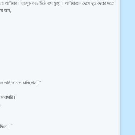
লে দেয় আলিয়ার। হুড়মুড় করে উঠে বসে মুগ্ধ। আলিয়ারকে দেখে ভূত দেখার মতো
য়ে বলে,
,
সিস তাই জানতে চাচ্ছিলাম।”
 মারামারি।
,
 দিবো।”