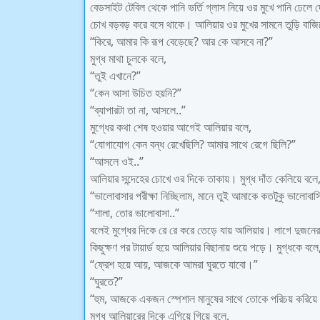
বেডসাইট টেবিল থেকে পানি ভর্তি গ্লাস নিয়ে ওর মুখে পানি ঢে
চোখ বড়বড় করে বসে থাকে। আলিয়ার ওর মুখের সামনে তুড়ি বাজি
“কিরে, আমার কি রূপ বেড়েছে? আর কে আসবে না?”
মুগ্ধ মাথা চুলকে বলে,
“তুই এখানে?”
“কেন আসা উচিত হয়নি?”
“ব্যাপারটা তা না, আসলে..”
মুগ্ধের কথা শেষ হওয়ার আগেই আলিয়ার বলে,
“যোগাযোগ কেন বন্ধ রেখেছিলি? আমার সাথে রেগে ছিলি?”
“আসলে ওই..”
আলিয়ার সন্দেহের চোখে ওর দিকে তাকায়। মুগ্ধ দাঁত কেলিয়ে বলে
“ভালোবাসার পরীক্ষা নিচ্ছিলাম, মানে তুই আমাকে কতটুকু ভালোবা
“শালা, তোর ভালোবাসা..”
বলেই মুগ্ধের দিকে রে রে করে তেড়ে যায় আলিয়ার। লাগে দুজনের
কিছুক্ষণ পর টায়ার্ড হয়ে আলিয়ার বিছানায় শুয়ে পড়ে। মুগ্ধকে বলে
“ফ্রেশ হয়ে আয়, আজকে আমরা ঘুরতে যাবো।”
“ঘুরতে?”
“হুম, আজকে একজন স্পেশাল মানুষের সাথে তোকে পরিচয় করিয়ে
মুগ্ধ আলিয়ারের দিকে এগিয়ে গিয়ে বলে,