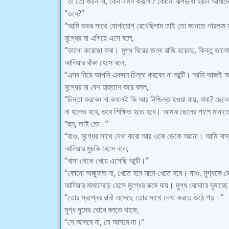
“তা তো জানি না, কেন এমন করলো? কোনো ঝগড়াও হয়নি আমাদে
“তবে?”
“আমি শুভর সাথে যোগাযোগ রেখেছিলাম তাই তো জানতে পারলাম 
মুগ্ধের মা এগিয়ে এসে বলে,
“ভালো করেছো বাবা। মুগ্ধ বিয়ের জন্য রাজি হয়েছে, কিন্তু ভা
আলিয়ার বাঁকা হেসে বলে,
“এসব নিয়ে আপনি একদম চিন্তা করবেন না আন্টি। আমি আজই আ
মুগ্ধের মা বেশ হাহুতাশ করে বলল,
“চিন্তা করবেন না বললেই কি আর নিশ্চিন্ত হওয়া যায়, বাবা? ছে
না হলেও হবে, তবে শিক্ষিত হতে হবে। আমার ছেলের পাশে মানা
“হুম, তাই তো।”
“যাও, মুগ্ধের সাথে দেখা করো আর ওকে ডেকে আনো। আমি নাস্ত
আলিয়ার মুচকি হেসে বলে,
“বাসা থেকে খেয়ে এসেছি আন্টি।”
“কোনো অজুহাত না, খেতে হবে মানে খেতে হবে। যাও, মুগ্ধক
আলিয়ার মাথানেড়ে হেসে মুগ্ধের রুমে যায়। মুগ্ধ বেঘোরে ঘুমাচ্
“তোর স্বপ্নের রানী এসেছে তোর সাথে দেখা করতে উঠে পড়।”
মুগ্ধ ঘুমের ঘোরে বলতে থাকে,
“সে আসবে না, সে আসবে না।”