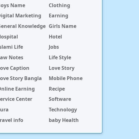
Boys Name
Clothing
igital Marketing
Earning
General Knowledge
Girls Name
ospital
Hotel
slami Life
Jobs
Law Notes
Life Style
ove Caption
Love Story
ove Story Bangla
Mobile Phone
nline Earning
Recipe
ervice Center
Software
Sura
Technology
ravel info
baby Health