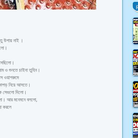
ন্তু উপায় নাই ।
ছিলো।
এসেছিলো।
নাম ও শুনতে চাইনা তুহিন।
েস ওয়াশরুমে
মাকাপড় নিয়ে আসতে।
নকে সেগুলো দিলো।
লাগলো। আর মনেমনে বললো,
যা করলে