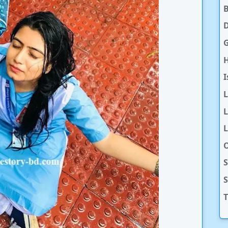
D
H
I
L
L
O
S
T