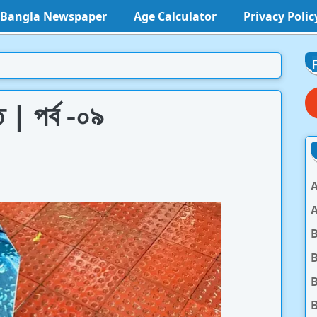
l Bangla Newspaper
Age Calculator
Privacy Polic
 | পর্ব -০৯
A
A
B
B
B