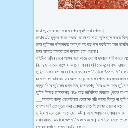
ছায়া তুহিনকে জব্দ করতে পেরে খুবই মজা পেলো।
ছায়ার এই মুহূর্তে ইচ্ছে করছে ছেলেদের মতো লুঙ্গি ডান্স করতে কি
ছায়া তুহিনের কাঁদামাক্ত অবস্থা বার বার মনে করছিলো আর হাস
ছায়া হাসতে হাসতে তার ক্লাসে চলে গেলো।
ওইদিক তুহিন রেগে আগুন হয়ে আছে বেচারা ছায়াকে সরি বলতে 
কিন্তু ছায়া তার সাথে যা করলো তারপর সরি তো দূরের কথা ছায়ার 
তুহিন নিজের রাগ সংবরণ করে লেকের পানি থেকে উঠে ভার্সিটির বয়
চলে গেলো আর যাওয়ার আগে বন্ধুদের বলে গেলো ওর জন্য জা
বন্ধুরা গিয়ে তুহিনের জন্য কিছু জামাকাপড় নিয়ে এলো আর তুহি
তুহিন নিজের জামাকাপড় চেঞ্জ করে ভার্সিটিতে ছায়াকে খুঁজতে 
___সকালের জন্য ভেবেছিলাম তোমাকে সরি বলবো কিন্তু না তুমি 
তারপর সরি তো দূরের কথা তোমাকে পেলেই সোজা লেকের জলে
ডুবিয়ে মারবো বেয়াদপ মেয়ে একটা। আজ শুধুমাত্র তোমার জন্য
সবার সামনে আমাকে অপমানিত হতে হলো। এমনিতে বলতে গেলে
লেকের ওখানে তেমন কেউই ছিল না।