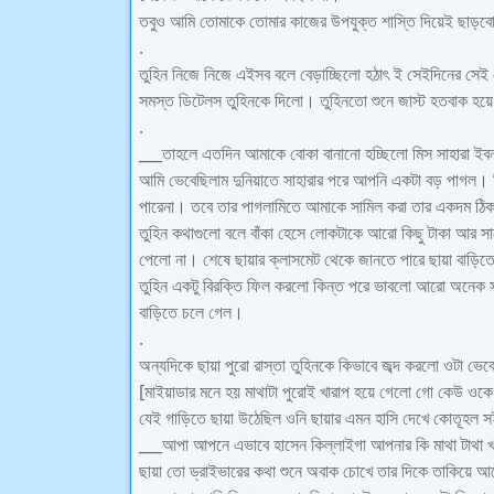
তবুও আমি তোমাকে তোমার কাজের উপযুক্ত শাস্তি দিয়েই ছাড়বো
.
তুহিন নিজে নিজে এইসব বলে বেড়াচ্ছিলো হঠাৎ ই সেইদিনের সেই
সমস্ত ডিটেলস তুহিনকে দিলো। তুহিনতো শুনে জাস্ট হতবাক হয়ে
.
___তাহলে এতদিন আমাকে বোকা বানানো হচ্ছিলো মিস সাহারা ইবন
আমি ভেবেছিলাম দুনিয়াতে সাহারার পরে আপনি একটা বড় পাগল। কি
পারেনা। তবে তার পাগলামিতে আমাকে সামিল করা তার একদম ঠিক হয়
তুহিন কথাগুলো বলে বাঁকা হেসে লোকটাকে আরো কিছু টাকা আর সাথ
পেলো না। শেষে ছায়ার ক্লাসমেট থেকে জানতে পারে ছায়া বাড়ি
তুহিন একটু বিরক্তি ফিল করলো কিন্ত পরে ভাবলো আরো অনেক স
বাড়িতে চলে গেল।
.
অন্যদিকে ছায়া পুরো রাস্তা তুহিনকে কিভাবে জব্দ করলো ওটা ভ
[মাইয়াডার মনে হয় মাথাটা পুরোই খারাপ হয়ে গেলো গো কেউ ওকে
যেই গাড়িতে ছায়া উঠেছিল ওনি ছায়ার এমন হাসি দেখে কোতূহল সই
___আপা আপনে এভাবে হাসেন কিল্লাইগা আপনার কি মাথা টাথা খা
ছায়া তো ড্রাইভারের কথা শুনে অবাক চোখে তার দিকে তাকিয়ে 