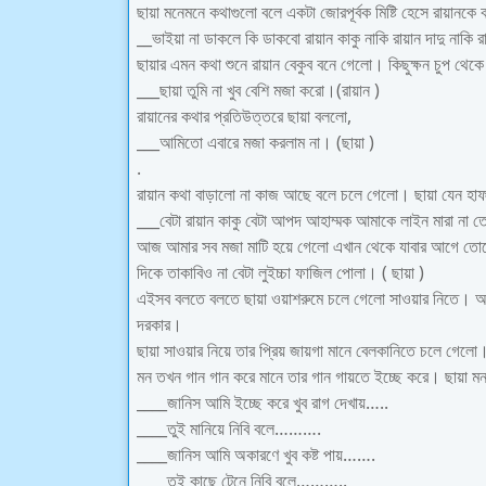
ছায়া মনেমনে কথাগুলো বলে একটা জোরপূর্বক মিষ্টি হেসে রায়ানকে
__ভাইয়া না ডাকলে কি ডাকবো রায়ান কাকু নাকি রায়ান দাদু নাকি 
ছায়ার এমন কথা শুনে রায়ান বেকুব বনে গেলো। কিছুক্ষন চুপ থেকে
___ছায়া তুমি না খুব বেশি মজা করো।(রায়ান )
রায়ানের কথার প্রতিউত্তরে ছায়া বললো,
___আমিতো এবারে মজা করলাম না। (ছায়া )
.
রায়ান কথা বাড়ালো না কাজ আছে বলে চলে গেলো। ছায়া যেন হাফ ছ
___বেটা রায়ান কাকু বেটা আপদ আহাম্মক আমাকে লাইন মারা না ত
আজ আমার সব মজা মাটি হয়ে গেলো এখান থেকে যাবার আগে তোকে
দিকে তাকাবিও না বেটা লুইচ্চা ফাজিল পোলা। ( ছায়া )
এইসব বলতে বলতে ছায়া ওয়াশরুমে চলে গেলো সাওয়ার নিতে। আজ
দরকার।
ছায়া সাওয়ার নিয়ে তার প্রিয় জায়গা মানে বেলকানিতে চলে গেলো।
মন তখন গান গান করে মানে তার গান গায়তে ইচ্ছে করে। ছায়া ম
____জানিস আমি ইচ্ছে করে খুব রাগ দেখায়…..
____তুই মানিয়ে নিবি বলে……….
____জানিস আমি অকারণে খুব কষ্ট পায়…….
____তুই কাছে টেনে নিবি বলে………..