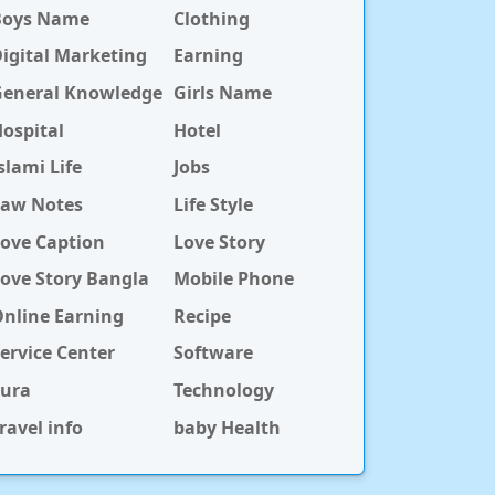
Boys Name
Clothing
igital Marketing
Earning
General Knowledge
Girls Name
ospital
Hotel
slami Life
Jobs
Law Notes
Life Style
ove Caption
Love Story
ove Story Bangla
Mobile Phone
nline Earning
Recipe
ervice Center
Software
Sura
Technology
ravel info
baby Health