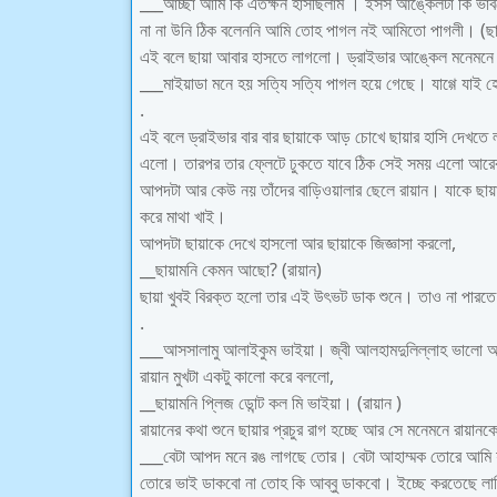
___আচ্ছা আমি কি এতক্ষন হাসছিলাম । ইসস আঙ্কেলটা কি ভা
না না উনি ঠিক বলেননি আমি তোহ পাগল নই আমিতো পাগলী। (ছা
এই বলে ছায়া আবার হাসতে লাগলো। ড্রাইভার আঙ্কেল মনেমনে
___মাইয়াডা মনে হয় সত্যি সত্যি পাগল হয়ে গেছে। যাগ্গে যাই 
.
এই বলে ড্রাইভার বার বার ছায়াকে আড় চোখে ছায়ার হাসি দেখতে ল
এলো। তারপর তার ফ্লেটে ঢুকতে যাবে ঠিক সেই সময় এলো আরে
আপদটা আর কেউ নয় তাঁদের বাড়িওয়ালার ছেলে রায়ান। যাকে ছা
করে মাথা খাই।
আপদটা ছায়াকে দেখে হাসলো আর ছায়াকে জিজ্ঞাসা করলো,
__ছায়ামনি কেমন আছো? (রায়ান)
ছায়া খুবই বিরক্ত হলো তার এই উৎভট ডাক শুনে। তাও না পারতে
.
___আসসালামু আলাইকুম ভাইয়া। জ্বী আলহামদুলিল্লাহ ভালো আ
রায়ান মুখটা একটু কালো করে বললো,
__ছায়ামনি প্লিজ ডোন্ট কল মি ভাইয়া। (রায়ান )
রায়ানের কথা শুনে ছায়ার প্রচুর রাগ হচ্ছে আর সে মনেমনে রায়ান
___বেটা আপদ মনে রঙ লাগছে তোর। বেটা আহাম্মক তোরে আমি য
তোরে ভাই ডাকবো না তোহ কি আব্বু ডাকবো। ইচ্ছে করতেছে লা