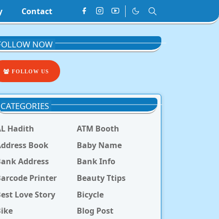
y
Contact
FOLLOW NOW
FOLLOW US
CATEGORIES
L Hadith
ATM Booth
ddress Book
Baby Name
Bank Address
Bank Info
arcode Printer
Beauty Ttips
est Love Story
Bicycle
ike
Blog Post