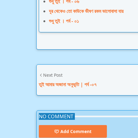
শুধু তুই । পর্ব - ০৬
দূর থেকেও তো কাউকে ভীষণ রকম ভালোবাসা যায়
শুধু তুই । পর্ব - ০১
Next Post
তুই আমার অজানা অনুভূতি | পর্ব -০৭
NO COMMENT
Add Comment