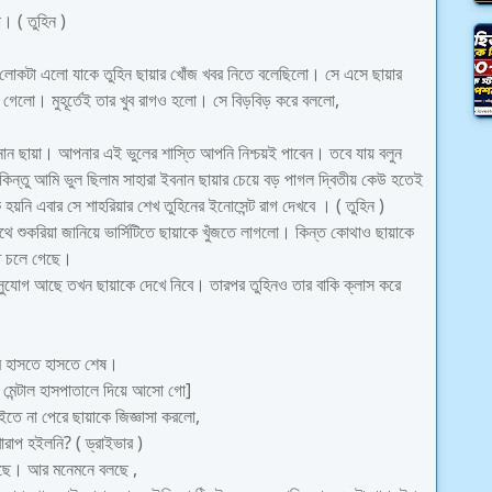
। ( তুহিন )
 লোকটা এলো যাকে তুহিন ছায়ার খোঁজ খবর নিতে বলেছিলো। সে এসে ছায়ার
 গেলো। মুহূর্তেই তার খুব রাগও হলো। সে বিড়বিড় করে বললো,
ান ছায়া। আপনার এই ভুলের শাস্তি আপনি নিশ্চয়ই পাবেন। তবে যায় বলুন
ন্তু আমি ভুল ছিলাম সাহারা ইবনান ছায়ার চেয়ে বড় পাগল দ্বিতীয় কেউ হতেই
নি এবার সে শাহরিয়ার শেখ তুহিনের ইনোসেন্ট রাগ দেখবে । ( তুহিন )
ে শুকরিয়া জানিয়ে ভার্সিটিতে ছায়াকে খুঁজতে লাগলো। কিন্ত কোথাও ছায়াকে
তে চলে গেছে।
ুযোগ আছে তখন ছায়াকে দেখে নিবে। তারপর তুহিনও তার বাকি ক্লাস করে
েবে হাসতে হাসতে শেষ।
 মেন্টাল হাসপাতালে দিয়ে আসো গো]
তে না পেরে ছায়াকে জিজ্ঞাসা করলো,
রাপ হইলনি? ( ড্রাইভার )
আছে। আর মনেমনে বলছে ,