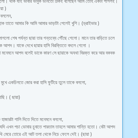
বলো। থাক যাই ভাবার ভাবুক উনিতো ঠিকই বলেছেন আমি তোহ একটা পাগলই।
য়া )
 বললেন,
হোক তাতে আমার কি আমি আমার ভাড়াটা পেলেই খুশি। (ড্রাইভার )
াগলো শেষ পর্যন্ত ছায়া তার গন্তব্যে পৌঁছে গেলো। মানে তার বাড়িতে চলে
ক আপদ। যাকে দেখে ছায়ার হাসি বিরক্তিতে বদলে গেলো ।
য়া মনেমনে আপদ বলেই ডাকে কারণ সে ছায়াকে অযথা বিরক্ত করে আর বকবক
 মুখে একচিলতে জোর করা হাসি ফুটিয়ে তুলে তাকে বললো,
ছি। ( ছায়া)
কে হাজারটা গালি দিতে দিতে মনেমনে বললো,
দি এখন পচা ডোবায় চুবাতে পারতাম তাহলে আমার শান্তি হতো। বেটা আপদ
থি মেরে তোরে এই আট তলা থেকে নিচে ফেলে দেই। (ছায়া )