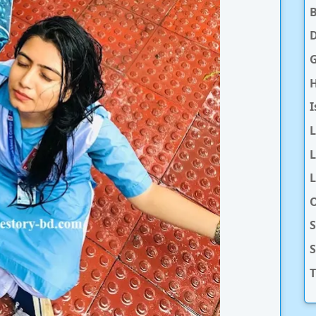
D
H
I
L
L
O
S
T