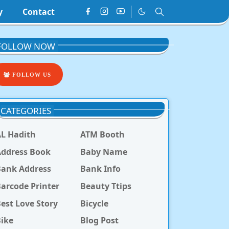
y
Contact
FOLLOW NOW
FOLLOW US
CATEGORIES
L Hadith
ATM Booth
ddress Book
Baby Name
Bank Address
Bank Info
arcode Printer
Beauty Ttips
est Love Story
Bicycle
ike
Blog Post