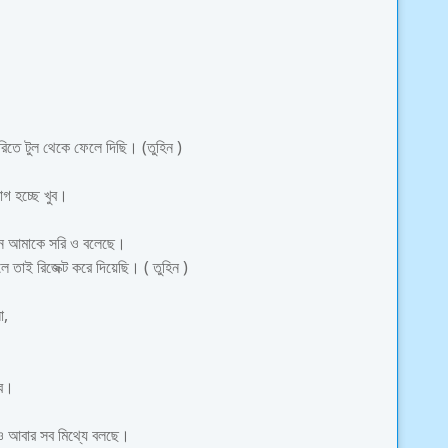
তে টুল থেকে ফেলে দিছি। (তুহিন )
াগ হচ্ছে খুব।
ামনে আমাকে সরি ও বলেছে।
ই রিজেক্ট করে দিয়েছি। ( তুহিন )
ো,
ুবে।
তাও আবার সব মিথ্যে বলছে।