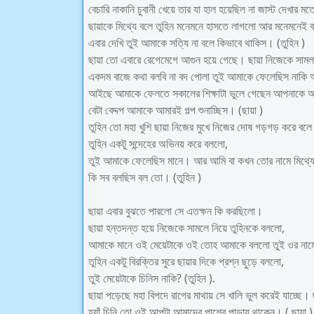
বেচারি নাকানি চুবানী খেয়ে তার যা হাল হয়েছিল না জাস্ট দেখার ম
ছায়াকে মিথ্যে বলে তুহিন মনেমনে হাসতে লাগলো আর মনেমনেই 
এবার দেখি তুই আমাকে সত্যি না বলে কিভাবে থাকিস। (তুহিন )
ছায়া তো এবারে রেগেমেগে আগুন হয়ে গেছে। ছায়া নিজেকে সামল
একদম বাজে কথা বলবি না বদ পোলা তুই আমাকে ফেলেছিস নাকি
আইছে আমাকে ফেলতে সকালের শিক্ষাটা ভুলে গেছেন আপনাকে 
বেটা বেদ্দপ আমাকে আমারই গল্প শুনাচ্ছিস। (ছায়া )
তুহিন তো মহা খুশি ছায়া নিজের মুখে নিজের দোষ গড়গড় করে বলে
তুহিন একটু সন্দেহের অভিনয় করে বললো,
তুই আমাকে ফেলেছিস মানে। আর আমি বা কখন তোর নামে মিথ্
কি সব বলছিস বল তো। (তুহিন )
ছায়া এবার বুঝতে পারলো সে এতক্ষন কি করছিলো।
ছায়া হন্তদন্ত হয়ে নিজেকে সামলে নিয়ে তুহিনকে বললো,
আমাকে মানে ওই মেয়েটাকে ওই তোহ আমাকে বললো তুই ওর নামে খ
তুহিন একটু বিরক্তির সুরে ছায়ার দিকে প্রশ্ন ছুড়ে বললো,
তুই মেয়েটাকে চিনিস নাকি? (তুহিন ).
ছায়া পড়েছে মহা বিপদে রাগের মাথায় সে খালি ভুল করেই যাচ্ছে।
হ্যাঁ চিনি তো ওই আপুটা আমাদের পাশের পাড়ায় থাকেন। ( ছায়া )