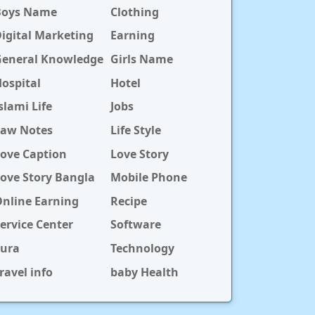
Boys Name
Clothing
igital Marketing
Earning
General Knowledge
Girls Name
ospital
Hotel
slami Life
Jobs
Law Notes
Life Style
ove Caption
Love Story
ove Story Bangla
Mobile Phone
nline Earning
Recipe
ervice Center
Software
Sura
Technology
ravel info
baby Health