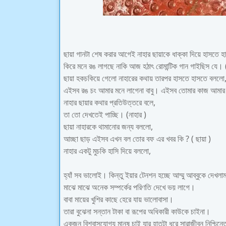
ছায়া গানটা শেষ করার আগেই নাহার ছায়াকে ধাক্কা দিয়ে হাসতে 
কিরে মনে রঙ লাগছে নাকি আজ হঠাৎ রোমান্টিক গান গাইছিস যে। (
ছায়া হকচকিয়ে গেলো নাহারের কথায় তারপর হাসতে হাসতে বললো
এইসব রঙ চং আমার মনে লাগেনা বাবু। এইসব তোমার কাজ আমার 
নাহার ছায়ার কথার প্রতিউত্তরে বলে,
তা তো দেখতেই পাচ্ছি। (নাহার )
ছায়া নাহারকে থামানোর জন্য বললো,
আচ্ছা ছাড় এইসব এখন বল তোর বফ এর খবর কি ? ( ছায়া )
নাহার একটু মুচকি হাসি দিয়ে বললো,
হ্যাঁ সব ভালোই। কিন্তু ইয়ার টেনশন হচ্ছে আম্মু আব্বুকে দেখ
মাঝে মাঝে অনেক সম্পর্কের পরিণতি দেখে ভয় লাগে।
বাবা মায়ের খুশির কাছে হেরে যায় ভালোবাসা।
তারা বুঝেনা সন্তান টাকা বা রূপের অধিকারী কাউকে চাইনা।
একজন বিশ্বাসযোগ্য মানুষ চাই যার হাতটা ধরে সারাজীবন নিশ্চিন