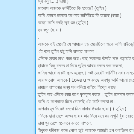
জ্বী বলুন…..( ছায়া )
জানোস আজকে ভার্সিটিতে কি হয়েছে? (তুহিন )
আমি কেমনে জানবো আপনার ভার্সিটিতে কি হয়েছে (ছায়া )
আচ্ছা আমি বলছি তুই শুন (তুহিন )
হুম বলুন (ছায়া )
.
আজকে ওই মেয়েটা যে আমাকে চড় মেরেছিলো ওকে আমি লাইব্রেরি
এই বলে তুহিন দুষ্টু হাসি হাসতে লাগলো।
এদিকে ছায়ার মাথা গরম হয়ে গেছে সকালের ঘটনাটা মনে পড়তেই র
ছায়াকে কিছু বলতে না দিয়ে তুহিন আবার বলতে শুরু করলো,
জানিস আরো একটা কান্ড হয়েছে। ওই মেয়েটা ভার্সিটির সবার স
আর জানোস আমাকে I Love u ও বলছে অবশ্য আমি ভালো ছেলে তা
ছায়াকে রাগানোর জন্য সব বানিয়ে বানিয়ে মিথ্যে বলছে
তুহিন আর এদিকে ছায়া রাগে ফুসফুস করছে। তুহিন মনেমনে বলল
আমি যে আপনাকে চিনে ফেলেছি ওটা আমি বলবো না।
আপনার মুখ দিয়েই বলবো মিস সাহারা ইবনান ছায়া। ( তুহিন )
এদিকে ছায়া রেগে আগুন ছায়ার কান দিয়ে মনে হয় এখুনি ধুঁয়া বের
ছায়া খুব রেগে মনেমনে বলতে লাগলো,
মিথ্যুক ধরিবাজ বাজে পোলা তুই আমাকে আমারই গল্প শুনাচ্ছিস 