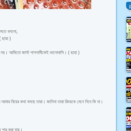
হাসতে বললো,
 ছায়া )
,
নয়। আমিতো জাস্ট পাগলামীকেই ভালোবাসি। ( ছায়া )
লাম আমার বিয়ের কথা বলছে তারা। জানিনা তারা রিদয়কে মেনে নিবে কি না।
্তে পার করা যায়।