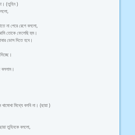
তো। (তুহিন )
বললো,
াতে না পেরে রেগে বললো,
 আমি তোকে ফেলেছি হুম।
আবার ডোস দিতে হবে।
 দিচ্ছে।
যে বললাম।
ামোখা মিথ্যে বলবি না। (ছায়া )
 ছায়া তুহিনকে বললো,