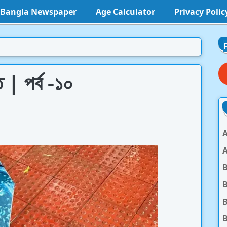
l Bangla Newspaper
Age Calculator
Privacy Polic
 | পর্ব -১০
A
A
B
B
B