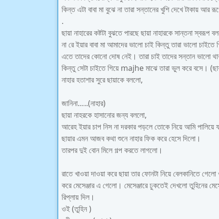
কিন্ত এটা বাবা মা বুঝে না তারা সন্তানের খুশি দেখে টাকায় আর রূ
.
ছায়া নাহারের কষ্টটা বুঝতে পারছে ছায়া নাহারকে সান্তনা স্বরূপ ব
না রে ইয়ার বাবা মা আমাদের ভালো চাই কিন্তু তারা ভালো চাইতে
এতে তাদের কোনো দোষ নেই। তারা চাই তাদের সন্তান ভালো থাক
কিন্তু সেটা চাইতে গিয়ে majhe মাঝে তারা ভুল করে বসে। (ছায়
নাহার হতাশার সুরে ছায়াকে বললো,
জানিনা…..(নাহার)
ছায়া নাহরকে হাসানোর জন্য বললো,
আরেহ ইয়ার চাপ নিস না দরকার পড়লে তোকে নিয়ে আমি পালিয়ে য
ছায়ার এমন আজব কথা শুনে নাহার ফিক করে হেসে দিলো।
তারপর দুই বোন মিলে গল্প করতে লাগলো।
রাতে খাওয়া দাওয়া করে ছায়া তার ফোনটা নিয়ে বেলকানিতে গেলো 
করে মেসেঞ্জার এ গেলো। মেসেঞ্জারে ঢুকতেই দেখলো তুহিনের মে
রিপ্লায় দিল।
ওই (তুহিন )