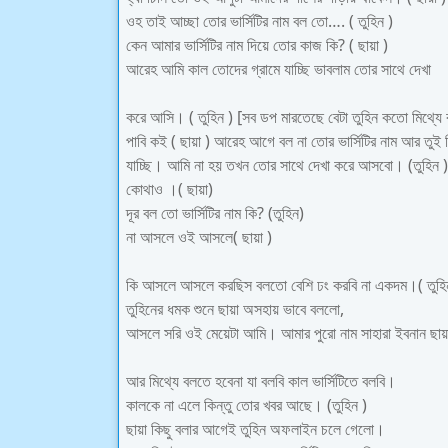
ওহ তাই আচ্ছা তোর ভার্সিটির নাম বল তো…. ( তুহিন )
কেন আমার ভার্সিটির নাম দিয়ে তোর কাজ কি? ( ছায়া )
আরেহ আমি কাল তোদের গ্রামে যাচ্ছি ভাবলাম তোর সাথে দেখা
করে আসি। ( তুহিন ) [সব ডপ মারতেছে বেটা তুহিন কতো মিথ্যে 
পাবি কই ( ছায়া ) আরেহ আগে বল না তোর ভার্সিটির নাম আর তুই 
যাচ্ছি। আমি না হয় তখন তোর সাথে দেখা করে আসবো। (তুহিন ) আ
কোথাও ।( ছায়া)
দূর বল তো ভার্সিটির নাম কি? (তুহিন)
না আসলে ওই আসলে( ছায়া )
কি আসলে আসলে করছিস বলতো বেশি ঢং করবি না একদম।( তুহি
তুহিনের ধমক শুনে ছায়া অসহায় ভাবে বললো,
আসলে সরি ওই মেয়েটা আমি। আমার পুরো নাম সাহারা ইবনান ছায়া।
আর মিথ্যে বলতে হবেনা যা বলবি কাল ভার্সিটিতে বলবি।
কালকে না এলে কিন্তু তোর খবর আছে। (তুহিন )
ছায়া কিছু বলার আগেই তুহিন অফলাইন চলে গেলো।