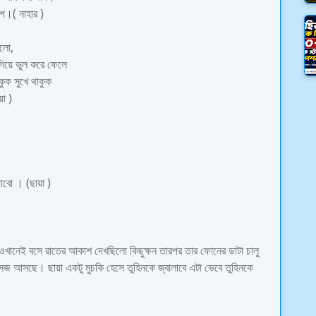
পে।( নাহার )
ললো,
 গিয়ে ভুল করে ফেলে
ুক সুখে থাকুক
া )
াবো । (ছায়া )
ওখানেই বসে রাতের আকাশ দেখছিলো কিছুক্ষন তারপর তার ফোনের ডাটা চালু
সেজ আসছে। ছায়া একটু মুচকি হেসে তুহিনকে জ্বালাবে এটা ভেবে তুহিনকে