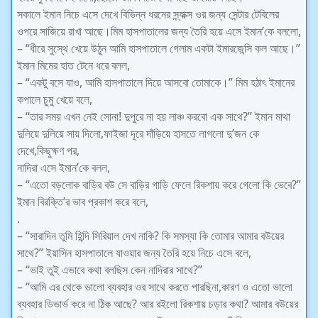
সকালে ইমান নিচে এসে দেখে বিভিন্ন ধরনের স্ন্যাক্স ওর জন্য সেন্টার টেবিলের
ওপরে সাজিয়ে রাখা আছে।মিম হাসপাতালের জন্য তৈরি হয়ে এসে ইমান’কে বললো,
– “ধীরে সুস্থে খেয়ে উঠুন আমি হাসপাতালে গেলাম একটা ইমারজেন্সি কল আছে।”
ইমান মিমের হাত টেনে ধরে বলল,
– “একটু বসে যাও, আমি হাসপাতালে দিয়ে আসবো তোমাকে।” মিম হঠাৎ ইমানের
কপালে চুমু খেয়ে বলে,
– “তার সময় এখন নেই সোনা! দুপুরে না হয় লাঞ্চ করবো এক সাথে?” ইমান মাথা
দুলিয়ে দুলিয়ে সায় দিলো,ফাইজা দূরে দাঁড়িয়ে হাসতে লাগলো দু’জন কে
দেখে,কিছুক্ষণ পর,
নাদিরা এসে ইমান’কে বলল,
– “এতো বড়লোক বাড়ির বউ সে বাড়ির গাড়ি ফেলে রিকশায় করে গেলো কি ভেবে?”
ইমান বিরক্তি’র ভাব প্রকাশ করে বলে,
.
– “সারাদিন তুমি হিন্দি সিরিয়াল দেখ নাকি? কি সমস্যা কি তোমার আমার বউয়ের
সাথে?” ইয়াসিন হাসপাতালে যাওয়ার জন্য তৈরি হয়ে নিচে এসে বলে,
– “ভাই তুই এভাবে কথা বলছিস কেন নাদিরার সাথে?”
– “আমি এর থেকে ভালো ব্যবহার ওর সাথে করতে পারছিনা,কারণ ও এতো ভালো
ব্যবহার ডিভার্ভ করে না ঠিক আছে? আর রইলো রিকশায় চড়ার কথা? আমার বউয়ের