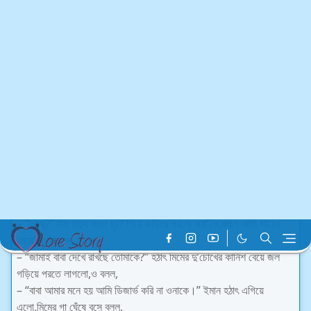
বাসায় যাওয়ার কথা,তা আর হচ্ছে না কালকে হাসপাতালে আমার একটা ইমার্জেন্সি
কল আছে।” ইমান হাসলো,বলল,
– “সত্যি বলছ?”
– “মিথ্যে বলার কোনো প্রয়োজন আছে?” ইমা আর ইস্পা এসে মিম’কে পার্লারে
সাজাতে নিয়ে গেলো,তারা সাজগোছ শেষ করে এলো তখন দুপুর দু’টো বাজে।
.
কিছুক্ষণ পর,সবাই বউ দেখতে এলো,সবাই কানাঘুষো করলো বউ’কে মানাচ্ছে না
ইমানের পাশে।ইমান তখন হঠাৎ একটা গোলাপ ফুল নিয়ে মিমের কাছে এগিয়ে
গেলো,তারপর হাঁটু গেড়ে বসে বলল,
– “খুব ভালোবাসি বউ তোমাকে।” মিম হঠাৎ ইমানের এমন কাণ্ড দেখে লজ্জা
পেলো,ও চুপচাপ ফুল টা নিয়ে নিলো ইমানের হাত থেকে।অনুষ্ঠানে উপস্থিত সবার
মুখ বন্ধ হয়ে গেলো,ইমান ক্যামেরা ম্যান ডেকে বিভিন্ন পোজে ছবি তুলতে লাগলো
মিমের সাথে।তখন রুহুল আমিন সাহেব এসে মেয়ে’কে বললেন,
– “আম্মু?” মিম সাথে সাথে ছুটে গিয়ে জড়িয়ে ধরলো বাবা’কে,রুহুল আমি সাহেব
মেয়ে’কে বললেন,
– “জামাই বাবা দেখে রাখছে তোমাকে?” হঠাৎ মিমের দু’চোখের কার্নিশ বেয়ে জল
গড়িয়ে পরতে লাগলো,ও বলল,
– “বাবা আমার মনে হয় আমি ডিজার্ভ করি না ওনাকে।” ইমান হঠাৎ এগিয়ে
এলো,মিমের গা ঘেঁষে বসে বলল,