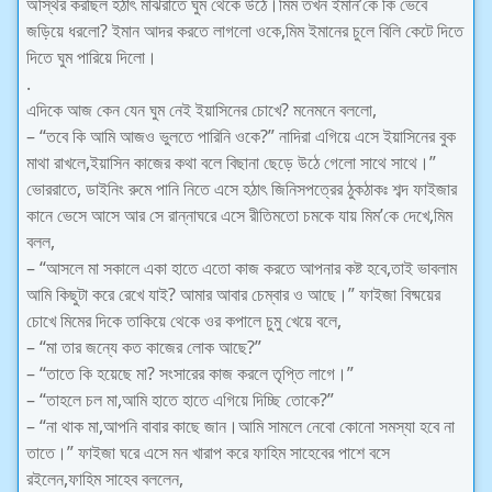
অস্থির করছিল হঠাৎ মাঝরাতে ঘুম থেকে উঠে।মিম তখন ইমান’কে কি ভেবে
জড়িয়ে ধরলো? ইমান আদর করতে লাগলো ওকে,মিম ইমানের চুলে বিলি কেটে দিতে
দিতে ঘুম পারিয়ে দিলো।
.
এদিকে আজ কেন যেন ঘুম নেই ইয়াসিনের চোখে? মনেমনে বললো,
– “তবে কি আমি আজও ভুলতে পারিনি ওকে?” নাদিরা এগিয়ে এসে ইয়াসিনের বুক
মাথা রাখলে,ইয়াসিন কাজের কথা বলে বিছানা ছেড়ে উঠে গেলো সাথে সাথে।”
ভোররাতে, ডাইনিং রুমে পানি নিতে এসে হঠাৎ জিনিসপত্রের ঠুকঠাকঃ শব্দ ফাইজার
কানে ভেসে আসে আর সে রান্নাঘরে এসে রীতিমতো চমকে যায় মিম’কে দেখে,মিম
বলল,
– “আসলে মা সকালে একা হাতে এতো কাজ করতে আপনার কষ্ট হবে,তাই ভাবলাম
আমি কিছুটা করে রেখে যাই? আমার আবার চেম্বার ও আছে।” ফাইজা বিষ্ময়ের
চোখে মিমের দিকে তাকিয়ে থেকে ওর কপালে চুমু খেয়ে বলে,
– “মা তার জন্যে কত কাজের লোক আছে?”
– “তাতে কি হয়েছে মা? সংসারের কাজ করলে তৃপ্তি লাগে।”
– “তাহলে চল মা,আমি হাতে হাতে এগিয়ে দিচ্ছি তোকে?”
– “না থাক মা,আপনি বাবার কাছে জান।আমি সামলে নেবো কোনো সমস্যা হবে না
তাতে।” ফাইজা ঘরে এসে মন খারাপ করে ফাহিম সাহেবের পাশে বসে
রইলেন,ফাহিম সাহেব বললেন,