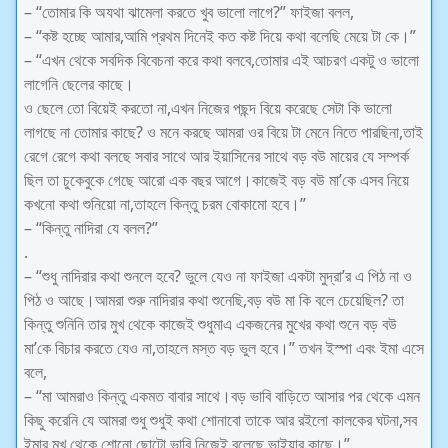
– “তোমার কি অযথা ঝামেলা করতে খুব ভালো লাগে?” ফাইজা বলল,
– “কষ্ট হচ্ছে আমার,আমি প্রথম দিনেই কত কষ্ট দিয়ে কথা বলেছি মেয়ে টা কে।”
– “এখন থেকে সবদিক বিবেচনা করে কথা বলবে,তোমার এই আচরণ একটু ও ভালো
লাগেনি ছেলের কাছে।
ও ছেলে তো বিয়েই করতো না,এখন নিজের পছন্দ বিয়ে করেছে সেটা কি ভালো
লাগছে না তোমার কাছে? ও মনে করছে আমরা ওর বিয়ে টা মেনে নিতে পারছিনা,তাই
রেগে রেগে কথা বলছে সবার সাথে আর ইয়াসিনের সাথে বড় বউ মায়ের যে সম্পর্ক
ছিল তা চুকেবুকে গেছে আরো এক বছর আগে।কাজেই বড় বউ মা’কে এসব নিয়ে
কখনো কথা শুনিয়ো না,তাহলে কিন্তু চরম বোকামো হবে।”
– “কিন্তু নাদিরা যে বলল?”
.
– “শুধু নাদিরার কথা শুনলে হবে? ভুলে যেও না ফাইজা একটা মুদ্রা’র এ পিঠ না ও
পিঠ ও আছে।আমরা শুরু নাদিরার কথা শুনেছি,বড় বউ মা কি বলে চেয়েছিল? তা
কিন্তু শুনিনি তার মুখ থেকে কাজেই শুধুমাএ একজনের মুখের কথা শুনে বড় বউ
মা’কে বিচার করতে যেও না,তাহলে মস্ত বড় ভুল হবে।” তখন ইস্পা এবং ইমা এসে
বলে,
– “মা আমরাও কিন্তু একমত বাবার সাথে।বড় ভাবি বাড়িতে আসার পর থেকে এমন
কিছু করেনি যে আমরা শুধু শুধুই কথা শোনাবো তাকে আর রইলো কালকের ঘটনা,সব
ইমার মুখ থেকে শোনো,ছোটো ভাবি নিজেই বলেছে ভাইয়ার কাছে।”