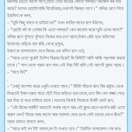
রিকশায় চড়তে ভালো লাগে,তাতে তোর বউয়ের কোনো সমস্যা? জিজ্ঞেস কর তার
কাছে? যতসব ছোটোলোকি বিহেভিয়ার,দেখলেই বিরক্ত লাগে।” নাদিরা রেগে গিয়ে
ইয়াসিন’কে বলল,
– “তুমি কিছু বলবে না ভাইয়া’কে?” তখন ফাহিম সাহেব বলে উঠলেন,
– “ছোটো বউ মা তোমার কি এতো সমস্যা? কেন ঝামেলা করো তুমি ওদের সাথে?”
নাদিরা রাগে ফুঁসতে ফুঁসতে নিজের ঘরে চলে আসে,ইমান রেডি হয়ে অফিসের
উদ্দেশ্যে বেড়িয়ে যায় বাড়ি থেকে,দুপুরে,
ইমান’কে হাসপাতালে দেখে মিমের এক কলিগ বলে ওঠে,
– “আরে এতো পুরোই ইংলিশ ফিল্মের হিরো? কি কিউট? আমি আজি প্রপোজ করবো
তাকে।” পাশ থেকে প্রভা বলে লাভ নেই দিয়া সিট খালি নেই আগেই বুকড আছে।
– “মানে কি?”
.
– “একটু অপেক্ষা করো এখুনি দেখতে পাবে।” মিনিট পাঁচেক বাদে মিম রাউন্ড থেকে
ফিরতেই ইমান দ্রুত পায়ে হেঁটে গিয়ে জড়িয়ে ধরে তাকে,এতে মিম বেশ লজ্জা পেয়ে
য়ায় দিয়া হা করে তাকিয়ে থাকে।অতঃপর নিজেই নিজেকে চিমটি কেটে বলে,
– “এটা মিমের স্বামী? ভাবতেই অবাক লাগে আর এই সুন্দর ছেলে গুলো’র রুচি এতো
খারাপ কেন? বিয়ের সময় কালো আর শ্যামলা মেয়ে গুলো কেই তাদের চোখে বাঁধে?”
প্রভা হাসতে হাসতে বলল,
– “আরে ভাই মন টাই আসল,মন টা দেখতে হবে।” ইয়াসিন অপারেশন শেষ করে