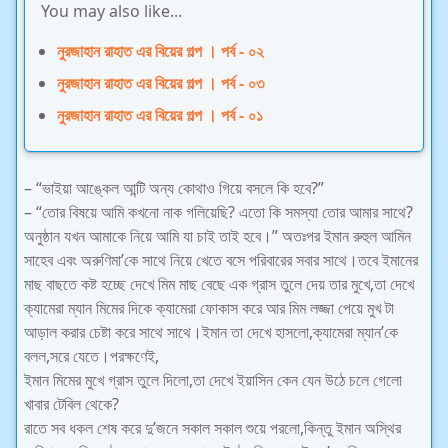
You may also like...
নুরজাহান রাহাত এর বিয়ের গল্প । পর্ব - ০২
নুরজাহান রাহাত এর বিয়ের গল্প । পর্ব - ০৩
নুরজাহান রাহাত এর বিয়ের গল্প । পর্ব - ০১
– “ভাইয়া আঙ্কেল আন্টি অন্য কোথাও গিয়ে বসলে কি হবে?”
– “তোর বিষয়ে আমি কখনো নাক গলিয়েছি? এতো কি সমস্যা তোর আমার সাথে?
অনুষ্ঠান যখন আমাকে নিয়ে আমি যা চাই তাই হবে।” অতঃপর ইমান রুহুল আমিন
সাহেব এবং অরুণিমা’কে সাথে নিয়ে খেতে বসে পরিবারের সবার সাথে।তবে ইমানের
মাছ বাছতে কষ্ট হচ্ছে দেখে মিম মাছ বেছে এক গ্রাস তুলে দেয় তার মুখে,তা দেখে
ক্যামেরা ম্যান মিমের দিকে ক্যামেরা ফোকাস করে আর মিম লজ্জা পেয়ে মুখ টা
আড়াল করার চেষ্টা করে সাথে সাথে।ইমান তা দেখে হাসলো,ক্যামেরা ম্যান’কে
বলল,সরে যেতে।পরক্ষণেই,
ইমান মিমের মুখে গ্রাস তুলে দিলো,তা দেখে ইয়াসিন কেন যেন উঠে চলে গেলো
খাবার টেবিল থেকে?
রাতে সব ধকল শেষ করে দু’জনে সকাল সকাল শুয়ে পরলো,কিন্তু ইমান অস্থির