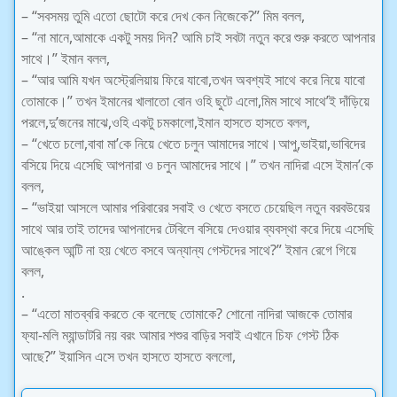
– “সবসময় তুমি এতো ছোটো করে দেখ কেন নিজেকে?” মিম বলল,
– “না মানে,আমাকে একটু সময় দিন? আমি চাই সবটা নতুন করে শুরু করতে আপনার
সাথে।” ইমান বলল,
– “আর আমি যখন অস্ট্রেলিয়ায় ফিরে যাবো,তখন অবশ্যই সাথে করে নিয়ে যাবো
তোমাকে।” তখন ইমানের খালাতো বোন ওহি ছুটে এলো,মিম সাথে সাথে’ই দাঁড়িয়ে
পরলে,দু’জনের মাঝে,ওহি একটু চমকালো,ইমান হাসতে হাসতে বলল,
– “খেতে চলো,বাবা মা’কে নিয়ে খেতে চলুন আমাদের সাথে।আপু,ভাইয়া,ভাবিদের
বসিয়ে দিয়ে এসেছি আপনারা ও চলুন আমাদের সাথে।” তখন নাদিরা এসে ইমান’কে
বলল,
– “ভাইয়া আসলে আমার পরিবারের সবাই ও খেতে বসতে চেয়েছিল নতুন বরবউয়ের
সাথে আর তাই তাদের আপনাদের টেবিলে বসিয়ে দেওয়ার ব্যবস্থা করে দিয়ে এসেছি
আঙ্কেল আন্টি না হয় খেতে বসবে অন্যান্য গেস্টদের সাথে?” ইমান রেগে গিয়ে
বলল,
.
– “এতো মাতব্বরি করতে কে বলেছে তোমাকে? শোনো নাদিরা আজকে তোমার
ফ্যা-মলি ম্যান্ডাটরি নয় বরং আমার শশুর বাড়ির সবাই এখানে চিফ গেস্ট ঠিক
আছে?” ইয়াসিন এসে তখন হাসতে হাসতে বললো,