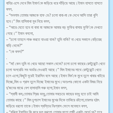
বাহির এসে দেখে মিম ইমান’কে জড়িয়ে ধরে দাঁড়িয়ে আছে।ইমান হাসতে হাসতে
বলল,
– “শুনলাম তোমার আজকে হাফ ডে? চলো বাবা-মা কে দেখে আসি তারা খুশি
হবে।” মিম হাসিমাখা মুখ নিয়ে বলল,
– “আরে যেতে হবে না বাবা মা আজকে আমার বড় ফুফির বাসায় ফুফি’কে দেখতে
গেছে।” ইমান বললো,
– “চলো তাহলে লাঞ্চ করতে যাওয়া যাক? তুমি নাকি? না খেয়ে সকালে বেড়িয়েছ
বাড়ি থেকে?”
– “কে বলল?”
.
– “মা! কেন তুমি না খেয়ে আছো সকাল থেকে? চলো চলো কাছের রেস্টুরেন্টে খেতে
চলো অলরেডি সব অর্ডার দেওয়াই আছে।” মিম ইমানের সাথে রেস্টুরেন্টে খেতে
চলে এলো,কিছুটা দূরেই ইয়াসিন বসে আছে।ইমান মিম’কে মুখে তুলে খাবার খাইয়ে
দিচ্ছে,মিম ও গ্রাস তুলে দিচ্ছে ইমানের মুখে।অতঃপর কোনো একটা বিষয় নিয়ে
দু’জনের মাঝে বেশ হাসাহাসি শুরু হলো,ইমান বলল,
– “স্বামী কম,তোমার প্রিয় বন্ধু,তোমার সবচেয়ে কাছের বন্ধু হতে চাই আমি
তোমার কাছে।” মিম চুপচাপ ইমানের মুখের দিকে তাকিয়ে রইলো,তারপর হঠাৎ
জড়িয়ে ধরলো তাকে।ইমান স্বস্তির নিঃশ্বাস ফেলে মনেমনে বলল,
– “বুঝিনা,ইয়াসিন কি করে ভুল বুঝলো তোমার মতো লক্ষী একটা মেয়ে’কে? তবে