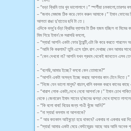
– “কেন?”
– “গুড়া ক্রিমি তার খুব ভালোলাগে।” স্পর্শীয়া চমকালো,তারপর ব
– “জনাব মেজাজ ঠিক করে ফোন করুন আমাকে।” ইমান ফোনের দিকে 
আলতা রাঙা দু’হাতের ছবি টা তে।
এদিকে বন্ধু’র গুঁড়া ক্রিমির ব্যাপার টা ঠিক হজম হচ্ছিল না মি
মিম গিয়ে ইমান’কে সরাসরি বললো,
– “স্যার! আপনি একটা ফোর টুয়েন্টি,এটা কি করে করতে পারলেন 
– “আমি কি করলাম? তুমি এসে হঠাৎ রাগ দেখাচ্ছ কেন আমার সাথ
– “কেন দেখবো না? আপনি যখন প্রথম থেকেই জানতেন এসব তেভ
.
– “বলেছি,আমার ইচ্ছে? বলবো কেন তোমাকে?”
– “আপনি একটা অসভ্য ইচ্ছে করছে আপনার কান টেনে দিতে।”
– “নিজে যেন ভালো মানুষ? বাচাল,খালি বকবক করবে কানের কাছে 
– “খারাপ লোক একটা,দেখে নেবো আপনা’কে।” ইমান চোখ পাকিয়ে
থেকে।জেনারেল ইমাদ সাহেব দু’জনের ঝগড়া দেখে হাসতে লাগলে
– “কি বলো বাবা! বিয়ের জন্য পাএী খুঁজে আনি?”
– “না স্যার! বললাম না আপনাকে?
– ” আর কতকাল আইবুড়ো হয়ে থাকবে? একবার না একবার ধরা দিত
– “স্যার! আমার একটা মেয়ে বেস্টফ্রেন্ড আছে আর আমি অনেক 