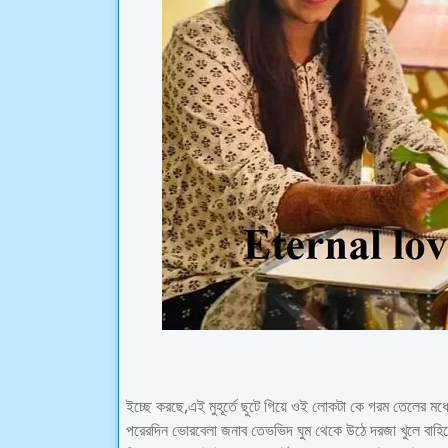
ইচ্ছে করছে,এই মুহূর্তে ছুটে গিয়ে ওই লোকটা কে গরম তেলের 
পরেরদিন ভোরবেলা জনাব তেভভিদ ঘুম থেকে উঠে দরজা খুলে বাহ