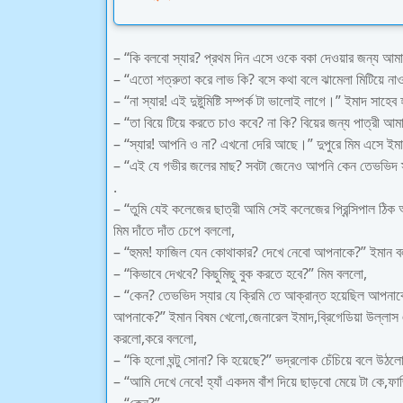
– “কি বলবো স্যার? প্রথম দিন এসে ওকে বকা দেওয়ার জন্য আম
– “এতো শত্রুতা করে লাভ কি? বসে কথা বলে ঝামেলা মিটিয়ে ন
– “না স্যার! এই দুষ্টুমিষ্টি সম্পর্ক টা ভালোই লাগে।” ইমাদ সাহে
– “তা বিয়ে টিয়ে করতে চাও কবে? না কি? বিয়ের জন্য পাত্রী আ
– “স্যার! আপনি ও না? এখনো দেরি আছে।” দুপুরে মিম এসে ইমা
– “এই যে গভীর জলের মাছ? সবটা জেনেও আপনি কেন তেভভিদ স্য
.
– “তুমি যেই কলেজের ছাত্রী আমি সেই কলেজের প্রিন্সিপাল ঠিক 
মিম দাঁতে দাঁত চেপে বললো,
– “হুমম! ফাজিল যেন কোথাকার? দেখে নেবো আপনাকে?” ইমান 
– “কিভাবে দেখবে? কিছুমিছু বুক করতে হবে?” মিম বললো,
– “কেন? তেভভিদ স্যার যে ক্রিমি তে আক্রান্ত হয়েছিল আপনাকেও
আপনাকে?” ইমান বিষম খেলো,জেনারেল ইমাদ,ব্রিগেডিয়া উল্লাস 
করলো,করে বললো,
– “কি হলো ঘন্টু সোনা? কি হয়েছে?” ভদ্রলোক চেঁচিয়ে বলে উঠলো
– “আমি দেখে নেবে! হ্যাঁ একদম বাঁশ দিয়ে ছাড়বো মেয়ে টা কে