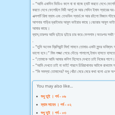
– “আমি একদিন ভিডিও কলে বা বা বাজে চ্যাট করতে দেখে ফেলেছিল
করতে দেখে ফেলেছিল বিথী আপু’কে আর সেদিন ইমাদ স্যারের ঘর
এক্সপার্ট রিমা ম্যাম এবং তেভভিদ স্যার’কে আর রইলো মিজান স
আপনার গাড়ির ড্রাইভার আবুল ভাইয়ার কাছে।বেচারার আবুল ভাইয়া
আমার কাছে।
ব্যাস,তারপর আমি দুইয়ে দুইয়ে চার করে ফেললাম।অতঃপর সবটা 
.
– “তুমি অনেক ব্রিলিয়ান্ট মিম! সামনে তোমার একটা সুন্দর ভবিষ্য
ভালো হবে।” মিম লজ্জা পেয়ে দৌড়ে পালালো,ইমান হাসতে হাসত
– “তোমাকে আমি আমার কলিগ হিসেবে দেখতে চাই নিজের পাশে।
– “আমি দেখতে চাই না ভাই! পারলে চিরিয়াখানার আটকে রাখতাম
– “কি সমস্যা তোমাদের? শুধু খোঁচা মেরে মেরে কথা বলো একে 
You may also like...
শুধু তুই । পর্ব - ০৬
ম্যাম সাহেব । পর্ব - ০২
শুধু তুই । পর্ব - ০৩