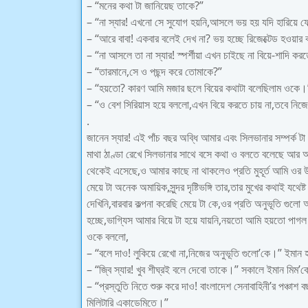
– “মনের কথা টা জানিয়েছ তাকে?”
– “না স্যার! এখনো সে সুযোগ হয়নি,আসলে ভয় হয় যদি হারিয়ে 
– “আরে বাবা! একবার বলেই দেখ না? ভয় হচ্ছে রিজেক্টেড হওয়া
– “না আসলে তা না স্যার! স্পর্শীয়া এখন চাইছে না বিয়ে-শাদি ক
– “তারমানে,সে ও পছন্দ করে তোমাকে?”
– “হয়তো? কারণ আমি মজার ছলে বিয়ের কথাটা বলেছিলাম ওকে।
– “ও বেশ সিরিয়াস হয়ে বললো,এখন বিয়ে করতে চায় না,তবে নিজে
.
জানেন স্যার! এই পাঁচ বছর অব্ধি আমার এবং সিলভানার সম্পর্ক
মাথা ঠাণ্ডা রেখে সিলভানার সাথে বসে কথা ও বলতে বলেছে আর 
থেকেই এসেছে,ও আমার কাছে না থাকলেও প্রতি মুহূর্ত আমি ওর
মেয়ে টা অনেক অমায়িক,সুন্দর দৃষ্টিভঙ্গি তার,তার মুখের কথাই 
দেখিনি,বারবার কল্পনা করেছি মেয়ে টা কে,ওর প্রতি অনুভূতি গুলো
হচ্ছে,ভাগ্যিস আমার বিয়ে টা হয়ে যায়নি,নয়তো আমি হয়তো পাগ
ওকে বললো,
– “বলে দাও! লুকিয়ে রেখো না,নিজের অনুভূতি গুলো’কে।” ইমান
– “জ্বি স্যার! খুব শীঘ্রই বলে দেবো তাকে।” সকালে ইমান মিম’
– “প্রস্তুতি নিতে শুরু করে দাও! বাংলাদেশ সেনাবাহিনী’র পঞ্চাশ 
মিলিটারি একাডেমিতে।”