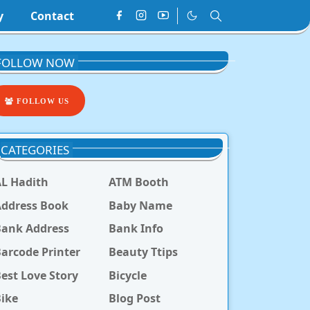
y
Contact
FOLLOW NOW
FOLLOW US
CATEGORIES
L Hadith
ATM Booth
ddress Book
Baby Name
Bank Address
Bank Info
arcode Printer
Beauty Ttips
est Love Story
Bicycle
ike
Blog Post