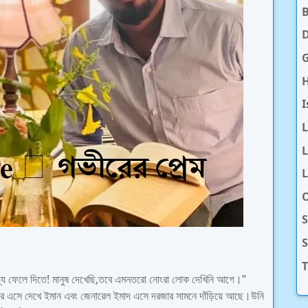
D
H
I
L
L
O
S
T
মধ্যে ফেলে দিতে! মানুষ দেখেছি,তবে এমনতরো নোংরা লোক দেখিনি আগে।”
িরে এসে দেখে ইমান এবং জেনারেল ইমাদ এসে দরজার সামনে দাঁড়িয়ে আছে।উনি