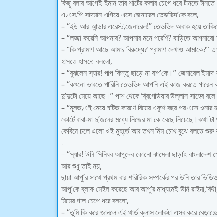
কিছু বলার আগেই ইমান তার শার্টের কলার চেপে ধরে টানতে টানতে
এ.এস.পি সাদমান এগিয়ে এসে জেনারেল তেভভিদ’কে বলে,
– “ইউ আর আন্ডার এরেস্ট,জেনারেল!” তেভভিদ অবাক হয়ে তাকিয়ে
– “লজ্জা করেনি আপনার? আপনার মনে পরেণি? বাড়িতে আপনারো
– “কি প্রামাণ আছে আমার বিরুদ্ধে? প্রামাণ দেখাও আমাকে?”
হাসতে হাসতে বললো,
– “বুঝলেন স্যার! পাপ কিন্তু ছাড়ে না বাপ’কে।” জেনারেল ইমা
– “কখনো ভাবতে পারিনি তেভভিদ আপনি এই কাজ করতে পারেন কা
দু’দুটো মেয়ে আছে।” পাশ থেকে ব্রিগেডিয়ার উল্লাস সাহেব বলে
– “মূলত,এই মেয়ে ঘটিত কারণে বিয়ের একুশ বছর পর এসে ওনার স্ত
কোর্টে বাবা-মা দু’জনের মধ্যে নিজের মা কে বেছে নিয়েছে।কথা ট
কেবিনে চলে এলো ওই মুহূর্তে আর তখন মিম চোখ বুঝে বলতে শুরু
.
– “স্যার! উনি সিনিয়র আপুদের কোনো ঝামেলা ছাড়াই বাংলাদেশ সেন
আর শুধু তাই নয়,
ছায়া আপু’র সাথে প্রথম বার শারীরিক সম্পর্কের পর উনি তার ভিড
আপু’কে ব্লাক মেইল করেছে আর আপু’র মাধ্যমেই উনি রাইমা,বিথ
মিমের গাল চেপে ধরে বললো,
– “তুমি কি করে জানলে এই থার্ড ক্লাস লোকটা এসব করে বেড়াচ