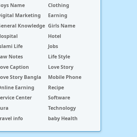
Boys Name
Clothing
igital Marketing
Earning
General Knowledge
Girls Name
ospital
Hotel
slami Life
Jobs
Law Notes
Life Style
ove Caption
Love Story
ove Story Bangla
Mobile Phone
nline Earning
Recipe
ervice Center
Software
Sura
Technology
ravel info
baby Health