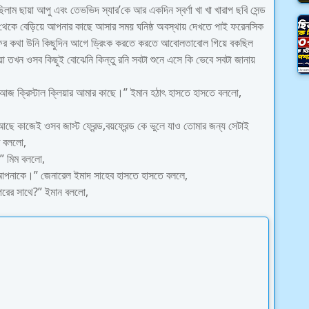
াম ছায়া আপু এবং তেভভিদ স্যার’কে আর একদিন স্বর্ণা খা খা খারাপ ছবি সেন্ড
 থেকে বেড়িয়ে আপনার কাছে আসার সময় ঘনিষ্ঠ অবস্থায় দেখতে পাই ফরেনসিক
্টাফের কথা উনি কিছুদিন আগে ড্রিংক করতে করতে আবোলতাবোল গিয়ে বকছিল
 তখন ওসব কিছুই বোঝেনি কিন্তু রনি সবটা শুনে এসে কি ভেবে সবটা জানায়
আজ ক্রিস্টাল ক্লিয়ার আমার কাছে।” ইমান হঠাৎ হাসতে হাসতে বললো,
ৎ আছে কাজেই ওসব জাস্ট ফ্রেন্ড,বয়ফ্রেন্ড কে ভুলে যাও তোমার জন্য সেটাই
ে বললো,
” মিম বললো,
 আপনাকে।” জেনারেল ইমাদ সাহেব হাসতে হাসতে বললে,
অপরের সাথে?” ইমান বললো,