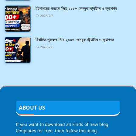
ইটপাথরের শহরকে নিয়ে ২০০+ ফেসবুক স্ট্যাটাস ও ক্যাপশন
2026/7/8
বিবাহিত পুরুষকে নিয়ে ২০০+ ফেসবুক স্ট্যাটাস ও ক্যাপশন
2026/7/8
ABOUT US
If you want to download all kinds of new blog
templates for free, then follow this blog.