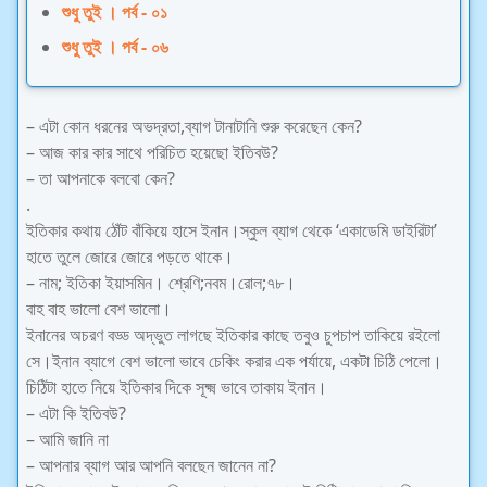
শুধু তুই । পর্ব - ০১
শুধু তুই । পর্ব - ০৬
– এটা কোন ধরনের অভদ্রতা,ব্যাগ টানাটানি শুরু করেছেন কেন?
– আজ কার কার সাথে পরিচিত হয়েছো ইতিবউ?
– তা আপনাকে বলবো কেন?
.
ইতিকার কথায় ঠোঁট বাঁকিয়ে হাসে ইনান।স্কুল ব্যাগ থেকে ‘একাডেমি ডাইরিটা’
হাতে তুলে জোরে জোরে পড়তে থাকে।
– নাম; ইতিকা ইয়াসমিন। শ্রেণি;নবম।রোল;৭৮।
বাহ বাহ ভালো বেশ ভালো।
ইনানের অচরণ বড্ড অদ্ভুত লাগছে ইতিকার কাছে তবুও চুপচাপ তাকিয়ে রইলো
সে।ইনান ব্যাগে বেশ ভালো ভাবে চেকিং করার এক পর্যায়ে, একটা চিঠি পেলো।
চিঠিটা হাতে নিয়ে ইতিকার দিকে সূক্ষ্ম ভাবে তাকায় ইনান।
– এটা কি ইতিবউ?
– আমি জানি না
– আপনার ব্যাগ আর আপনি বলছেন জানেন না?