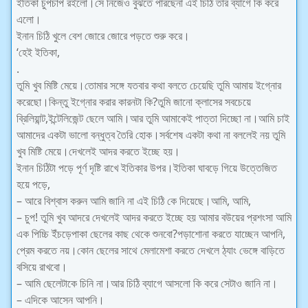
ইতিকা চুপচাপ রইলো।সে নিজেও বুঝতে পারছেনা এই চিঠি তার ব্যাগে কি করে
এলো।
ইনান চিঠি খুলে বেশ জোরে জোরে পড়তে শুরু করে।
‘হেই ইতিকা,
.
তুমি খুব মিষ্টি মেয়ে।তোমার সঙ্গে যতবার কথা বলতে চেয়েছি তুমি আমায় ইগ্নোর
করেছো।কিন্তু ইগ্নোর করার কারনটা কি?তুমি জানো ক্লাসের সবচেয়ে
ব্রিলিয়ান্ট,ইন্টেলিজেন্ট ছেলে আমি।আর তুমি আমাকেই পাত্তা দিচ্ছো না।আমি চাই
আমাদের একটা ভালো বন্ধুত্ব তৈরি হোক।সর্বশেষ একটা কথা না বললেই নয় তুমি
খুব মিষ্টি মেয়ে।দেখলেই আদর করতে ইচ্ছে হয়।
ইনান চিঠিটা পড়ে পূর্ণ দৃষ্টি রাখে ইতিকার উপর।ইতিকা ঘাবড়ে গিয়ে উত্তেজিত
হয়ে পড়ে,
– আরে বিশ্বাস করুন আমি জানি না এই চিঠি কে দিয়েছে।আমি, আমি,
– চুপ! তুমি খুব আদরে দেখলেই আদর করতে ইচ্ছে হয় আমার বউয়ের প্রশংসা আমি
এক পিচ্চি ইঁচড়েপাকা ছেলের কাছ থেকে শুনবো?পড়াশোনা কর
তে যাচ্ছেন আপনি,
প্রেম করতে নয়।কোন ছেলের সাথে মেলামেশা করতে দেখলে ঠ্যাং ভেঙ্গে বাড়িতে
বসিয়ে রাখবো।
– আমি ছেলেটাকে চিনি না।আর চিঠি ব্যাগে আসলো কি করে সেটাও জানি না।
– এদিকে আসেন আপনি।