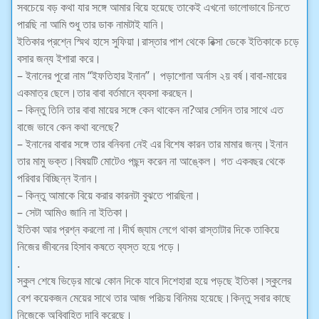
সবচেয়ে বড় কথা যার সঙ্গে আমার বিয়ে হয়েছে তাকেই এখনো ভালোভাবে চিনতে
পারছি না আমি শুধু তার ডাক নামটাই যানি।
ইতিকার প্রশ্নে স্মিথ হাসে সুফিয়া।রাস্তার পাশ থেকে রিক্সা ডেকে ইতিকাকে চড়ে
বসার জন্য ইশারা করে।
– ইনানের পুরো নাম “ইফতিহার ইনান”। পড়াশোনা অর্নাস ২য় বর্ষ।বাবা-মায়ের
একমাত্র ছেলে।তার বাবা বর্তমানে ব্যবসা করছেন।
– কিন্তু তিনি তার বাবা মায়ের সঙ্গে কেন থাকেন না?আর সেদিন তার সাথে এত
বাজে ভাবে কেন কথা বলেছে?
– ইনানের বাবার সঙ্গে তার বনিবনা নেই এর বিশেষ কারন তার মামার জন্য।ইনান
তার মামু ভক্ত।বিষয়টি মোটেও পছন্দ করেন না আঙ্কেল। গত একবছর থেকে
পরিবার বিচ্ছিন্ন ইনান।
– কিন্তু আমাকে বিয়ে করার কারনটা বুঝতে পারছিনা।
– সেটা আমিও জানি না ইতিকা।
ইতিকা আর প্রশ্ন করলো না।দীর্ঘ জ্যাম লেগে থাকা রাস্তাটার দিকে তাকিয়ে
নিজের জীবনের হিসাব কষতে ব্যস্ত হয়ে পড়ে।
.
স্কুল শেষে ভিড়ের মাঝে কোন দিকে যাবে দিশেহারা হয়ে পড়ছে ইতিকা।স্কুলের
বেশ কয়েকজন মেয়ের সাথে তার আজ পরিচয় বিনিময় হয়েছে।কিন্তু সবার কাছে
নিজেকে অবিবাহিত দাবি করেছে।