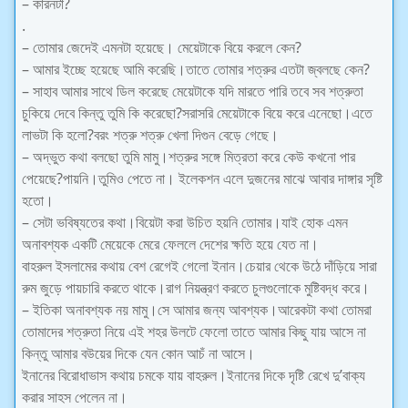
– কারনটা?
.
– তোমার জেদেই এমনটা হয়েছে। মেয়েটাকে বিয়ে করলে কেন?
– আমার ইচ্ছে হয়েছে আমি করেছি।তাতে তোমার শত্রুর এতটা জ্বলছে কেন?
– সাহাব আমার সাথে ডিল করেছে মেয়েটাকে যদি মার
তে পারি তবে সব শত্রুতা
চুকিয়ে দেবে কিন্তু তুমি কি করেছো?সরাসরি মেয়েটাকে বিয়ে করে এনেছো।এতে
লাভটা কি হলো?বরং শত্রু শত্রু খেলা দিগুন বেড়ে গেছে।
– অদ্ভুত কথা বলছো তুমি মামু।শত্রুর সঙ্গে মিত্রতা করে কেউ কখনো পার
পেয়েছে?পায়নি।তুমিও পেতে না। ইলেকশন এলে দুজনের মাঝে আবার দাঙ্গার সৃষ্টি
হতো।
– সেটা ভবিষ্যতের কথা।বিয়েটা করা উচিত হয়নি তোমার।যাই হোক এমন
অনাবশ্যক একটি মেয়েকে মেরে ফেললে দেশের ক্ষতি হয়ে যেত না।
বাহরুল ইসলামের কথায় বেশ রেগেই গেলো ইনান।চেয়ার থেকে উঠে দাঁড়িয়ে সারা
রুম জুড়ে পায়চারি করতে থাকে।রাগ নিয়ন্ত্রণ করতে চুলগুলোকে মুষ্টিবদ্ধ করে।
– ইতিকা অনাবশ্যক নয় মামু।সে আমার জন্য আবশ্যক।আরেকটা কথা তোমরা
তোমাদের শত্রুতা নিয়ে এই শহর উলটে ফেলো তাতে আমার কিছু যায় আসে না
কিন্তু আমার বউয়ের দিকে যেন কোন আচঁ না আসে।
ইনানের বিরোধাভাস কথায় চমকে যায় বাহরুল।ইনানের দিকে দৃষ্টি রেখে দু’বাক্য
করার সাহস পেলেন না।