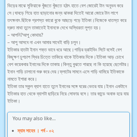
ভিড়ের মাঝে সুফিয়াকে খুঁজতে খুঁজতে হঠাৎ হাতে বেশ জোরেই টান অনুভব করে
সে।ঘাবড়ে গিয়ে হাত ছাড়ানোর জন্য ঝাকরা দিতেই আরো জোরে টান লাগে
তৎক্ষনাৎ ছিটকে প্রশস্ত কারো বুকে আছড়ে পড়ে ইতিকা।নিজেকে ধাতস্ত করে
দ্রুত মাথা তুলে তাকাতেই ইনানকে দেখে অস্থিরতা লুপ্ত হয়।
– আপনি?আপু কোথায়?
– আপু আসবে না এখন আমার সাথেই বাড়ি চলুন।
ইতিকার হাতটা ইনান শক্ত ভাবে ধরে আছে।গাড়ির ড্রাইভিং সিটে বসেই বেশ
কিছুক্ষণ চুপচাপ স্থির চিত্তে তাকিয়ে থাকে ইতিকার দিকে।ইতিকা আড় চোখে
বেশ কয়েকবার ইনানের দিকে তাকায়।কিন্তু বুঝতে পারছে না কি হয়েছে ছেলেটার।
ইনান গাড়ি চালানো শুরু করে দেয়।ফ্লাটের সামনে এসে গাড়ি থামিয়ে ইতিকাকে
নামতে ইশারা করে।
ইতিকা তার স্কুল ব্যাগ হাতে তুলে ইনানের সঙ্গে ঘরের ভেতর যায়।ইনান একটানে
ইতিকার হাত থেকে ব্যাগটা ছাড়িয়ে নিয়ে সোফায় বসে। তার কান্ডে অবাক হয়ে যায়
ইতিকা।
You may also like...
ম্যাম সাহেব । পর্ব - ০২