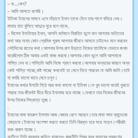
– ক…কেন?
– আমি আসতে বলেছি।
ইতিকা ইনানের সামনে এসে দাঁড়ালে ইনান তাকে টেনে তার পাশে বসিয়ে দেয়।
মাথায় হাত বুলিহে আদুরে সুরে বলে থাকে,
– মিসেস ইফতিহার ইনান, আপনি বর্তমানে বিবাহিত ভুলে যান আপনার অতিতের
কথা আর অন্য কোন প্রেমিক পুরুষ আপনার জীবনে আসতে চাইলেও মনে করবেন
সেইদিনের রাতের কথা।আপনার উপর রাগ উড়াতে নিজের হাতটাকে যেভাবে জখম
করেছিলাম ঠিক আবার একই কাজ করবো।আপনার কোন ভুলে আমি আপনাকে
শাস্তি দেব না।শাস্তিটা আমি নিজে গ্রহণ করবো।আপনার অন্যয়ের কারনে অন্য
কেউ শাস্তি পাচ্ছে,কষ্ট পাচ্ছে কখনোই তা মেনে নিতে পারবেন না আমি জানি।তাই
যা বলছি ভালো ভাবে মেনে চলুন।
ইনানের কথার উলটো পিঠে আর কথা বললো না ইতিকা।সে খুব ভালো করেই বুঝতে
পারছে তার জীবনটা ধীরে ধীরে ইনানময় হয়ে যাচ্ছে।যেখানে তার নিজের জীবনের
উপর নিজের সিদ্ধান্ত তুচ্ছ।
.
ইনানের মামা বাহরুল ইসলাম আজ বেজায় রেগে আছেন।তার মাথা সাদা ব্যান্ডেজে
মোড়ানো।ইনানের অপেক্ষা করতে করতে তিনি বিরক্ত হয়ে শুয়ে পড়েন।শরীরটা
বড্ড খারাপ যাচ্ছে।
অতীতে তিনি ব্যবসায় জড়িত থাকলেও রাজনীতি প্রিয় বন্ধু সাহাবের প্ররচণায়