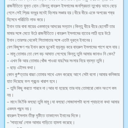
রাজনীতিতে যুক্ত হোন।কিন্তু বাহরুল ইসলামের জনপ্রিয়তা তুখোড় ভাবে বেড়ে
গেলে সেই প্রিয় বন্ধুর মনেই হিংসার সঞ্চার হয়।ধীরে ধীরে একে অপরের শক্র
হিসেবে পরিচিতি লাভ করে।
ইনান তার বাবা মায়ের একমাত্র আদরের সন্তান।কিন্তু ধীরে ধীরে ছেলেটি তার
মামার সঙ্গে মেতে উঠে রাজনীতিতে।বাহরুল ইসলামের হাতের লাঠি হয়ে উঠে
ইনান।তারপর থেকেই পিতামাতার সঙ্গে এতটা দূরত্ব ইনানের।
বেশ কিছুক্ষণ পর ইনান রুমে ডুকেই হুড়মুড় করে বাহরুল ইসলামের পাশে বসে যায়।
– মামু তোমার তো বেশ বড় আঘাত লেগেছে কিন্তু তুমি আমায় জানাও নি কেন?
– এখন কি আর তোমার খোঁজ পাওয়া যায়?ঘর সংসার নিয়ে ব্যস্ত তুমি।
– ছাড় এইসব কথা।
কোন কু*ত্তার বাচ্চা তোমার সাথে এমন করেছে আগে সেটা বলো।আমার কলিজায়
হাত দিয়েছে ফল প্রচন্ড খারাপ হবে।
– তুমি কিছু করতে পারবে না।আর যা হয়েছে তার দায় তোমারো কোন অংশে কম
নয়।
– মানে কি?কি বলছো তুমি মামু।যা বলছো সোজাসাপটা বলো প্যাচানো কথা আমার
একদম পছন্দ নয়।
বাহরুল ইসলাম তীক্ষ্ণ দৃষ্টিতে তাকালেন ইনানের দিকে।
– ‘সাহাবের’ লোক আমার গাড়িতে হামলা করেছে।