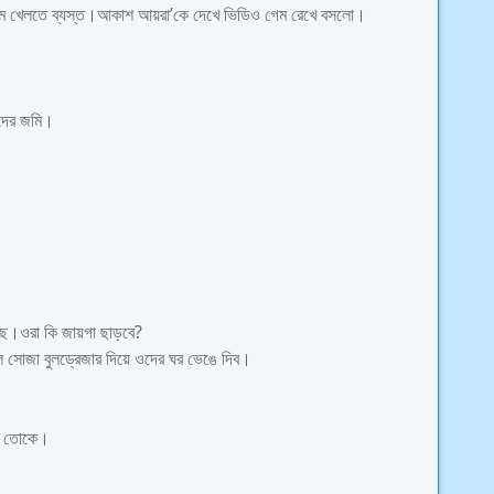
 খেলতে ব্যস্ত।আকাশ আয়রা’কে দেখে ভিডিও গেম রেখে বসলো।
দের জমি।
ছে।ওরা কি জায়গা ছাড়বে?
সোজা বুলড্রেজার দিয়ে ওদের ঘর ভেঙে দিব।
লে তোকে।