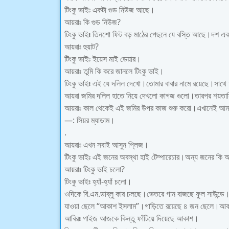
টিংকু ভাইঃ একটা গুড নিউজ আছে।
আয়রাঃ কি গুড নিউজ?
টিংকু ভাইঃ তিনশো ফিট বড় মাঠের পেছনে যে বস্তি আছে।দশ
আয়রাঃ হুয়াট?
টিংকু ভাইঃ ইয়েস মাই ডেয়ার।
আয়রাঃ তুমি কি করে জানলে টিংকু ভাই।
টিংকু ভাইঃ এই যে দলিল দেখো।তোমার বাবার নামে রয়েছে।স
আয়রা জমির দলিল হাতে নিয়ে দেখলো কাগজ গুলো।তারপর শয়তানি 
আয়রাঃ কাল থেকেই এই জমির উপর কাজ শুরু করো।এখানেই আমার শপ
—: সিয়র ম্যাডাম।
.
আয়রাঃ এখন সবাই আসুন প্লিজ।
টিংকু ভাইঃ এই জনের অবস্থা হাই টেম্পারেচার।অন্য জনের কি
আয়রাঃ টিংকু ভাই চলো?
টিংকু ভাইঃ হ্যাঁ-হ্যাঁ চলো।
ওদিকে বি.এম.ডাব্লু কার চলছে।ভেতরে গান বাজছে ফুল সাউন্ডে
যাওয়া ছেলে “আকাশ ইসলাম”।গাড়িতে রয়েছে ৪ জন ছেলে।আকা
আবিরঃ গাইজ আজকে কিন্তু ফাঁটিয়ে দিয়েছে আকাশ।