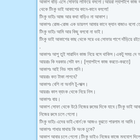
আকাশ বাড়ি এসে সোফায় লাফিয়ে বসলো।আয়রা ল্যাপটপে কাজ 
থেকে টিংকু ভাই আকাশের কানে-কানে বললো!
টিংকু ভাইঃ আজ আর কথা বাড়িও না আকাশ।
আকাশঃ রোজ-রোজ এক ডায়লগ আমার কানে ক্যান বাজাও বলো 
টিংকু ভাইঃ আমি আর কিছু বলবো না ভাই।
টিংকু ভাই আকাশের কাছ থেকে সরে ওর সোফার পাশে দাঁড়িয়ে 
.
আকাশঃ আপু তুই সারাদিন কাজ নিয়ে বসে থাকিস।একটু সময় দে
আয়রাঃ কি দরকার সেটা বল। [ল্যাপটপে কাজ করতে-করতে]
আকাশঃ আই নিড সাম মানি।
আয়রাঃ কত টাকা লাগবে?
আকাশঃ বেশি না অনলি টু-লাক্স।
আয়রাঃ কাল ব্যাংক থেকে নিয়ে নিস।
আকাশঃ বায়।
আকাশ সোফা থেকে উঠে নিজের রুমের দিকে যাবে।টিংকু ভাই আ
নিজের রুমে চলে গেলো।
টিংকু ভাইঃ এদের ভাই-বোন’কে আজও বুঝতে পারলাম না আমি।
আকাশঃ গাধার মাথায় কি অংক ঢুকে?
আকাশ আবার চলে গেলো।টিংকু ভাইও নিজের কাজে মনযোগ দিল