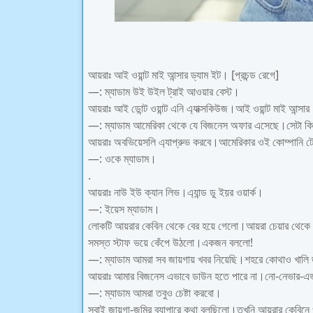
আয়রাঃ আই ওয়ান্ট মাই আন্সার ড্যাম ইট। [প্রচন্ড রেগে]
—: ম্যাডাম উই উইল ট্রাই আওয়ার বেস্ট।
আয়রাঃ আই ডোন্ট ওয়ান্ট এনি এ্যাক্সকিউজ।আই ওয়ান্ট মাই আন্সা
—: ম্যাডাম আমেরিকা থেকে যে বিজনেস অফার এসেছে।সেটা ক
আয়রাঃ অবভিয়েসলি এ্যাপ্রুভ করবে।আমেরিকার ওই কোম্পানি টেক
—: ওকে ম্যাডাম।
.
আয়রাঃ নাউ ইউ ক্যান লিভ।এ্যান্ড ডু ইয়র ওয়ার্ক।
—: ইয়েস ম্যাডাম।
লোকটি আয়রার কেবিন থেকে বের হয়ে গেলো।আয়রা চেয়ার থেকে উঠে
সমস্ত স্টাফ ভয়ে কেঁপে উঠলো।একজন বললো!
—: ম্যাডাম আমরা সব জায়গায় খবর নিয়েছি।শহরে কোথাও খালি 
আয়রাঃ আমার বিজনেস এভাবে ডাউন হতে পারে না।নো-নেভার-এ
—: ম্যাডাম আমরা তবুও চেষ্টা করবো।
সবাই জায়গা-জমির ব্যাপারে কথা বলছিলো।তখনি আয়রার কেবিনে ওর