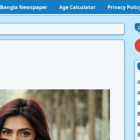
l Bangla Newspaper
Age Calculator
Privacy Polic
A
A
B
B
B