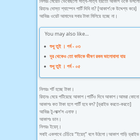
নিলয়ঃ মেয়েটি ভেবেছিলো সত্যি-সত্যি হয়তো আকাশ ওকে ভসল
রিহানঃ দোস্ত শ্যাম্পেন পার্টি দিবি না? [আকাশ’কে উদ্দেশ্য করে]
আবিরঃ ওয়েট আমাদের সবার টাকা মিলিয়ে হচ্ছে না।
You may also like...
শুধু তুই । পর্ব - ০৩
দূর থেকেও তো কাউকে ভীষণ রকম ভালোবাসা যায়
শুধু তুই । পর্ব - ০৫
নিলয়ঃ শর্ট হচ্ছে টাকা।
রিহানঃ মেয়ে পটিয়েছে আকাশ।পার্টিও দিবে আকাশ।আমরা কোনো টা
আকাশঃ কত টাকা হলে পার্টি হবে বল? [ড্রাইভ করতে-করতে]
আবিরঃ টু-লাক্স’স এনাফ।
আকাশঃ ডান।
নিলয়ঃ ইয়েহ্।
সবাই একসাথে চেঁচিয়ে “ইয়েহ্” বলে উঠলো।আকাশ গাড়ি ড্রাইভ