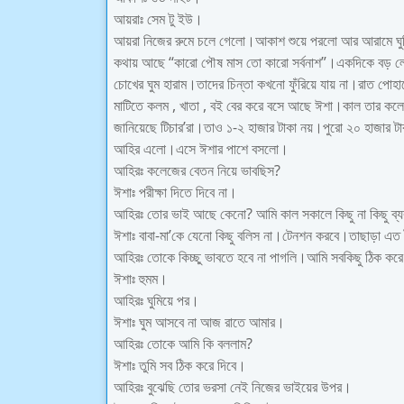
আয়রাঃ সেম টু ইউ।
আয়রা নিজের রুমে চলে গেলো।আকাশ শুয়ে পরলো আর আরামে ঘ
কথায় আছে “কারো পৌষ মাস তো কারো সর্বনাশ”।একদিকে বড় লোকে
চোখের ঘুম হারাম।তাদের চিন্তা কখনো ফুঁরিয়ে যায় না।রাত পোহা
মাটিতে কলম , খাতা , বই বের করে বসে আছে ঈশা।কাল তার কলেজে
জানিয়েছে টিচার’রা।তাও ১-২ হাজার টাকা নয়।পুরো ২০ হাজার
আহির এলো।এসে ঈশার পাশে বসলো।
আহিরঃ কলেজের বেতন নিয়ে ভাবছিস?
ঈশাঃ পরীক্ষা দিতে দিবে না।
আহিরঃ তোর ভাই আছে কেনো? আমি কাল সকালে কিছু না কিছু ব্
ঈশাঃ বাবা-মা’কে যেনো কিছু বলিস না।টেনশন করবে।তাছাড়া এত 
আহিরঃ তোকে কিচ্ছু ভাবতে হবে না পাগলি।আমি সবকিছু ঠিক কর
ঈশাঃ হুমম।
আহিরঃ ঘুমিয়ে পর।
ঈশাঃ ঘুম আসবে না আজ রাতে আমার।
আহিরঃ তোকে আমি কি বললাম?
ঈশাঃ তুমি সব ঠিক করে দিবে।
আহিরঃ বুঝেছি তোর ভরসা নেই নিজের ভাইয়ের উপর।