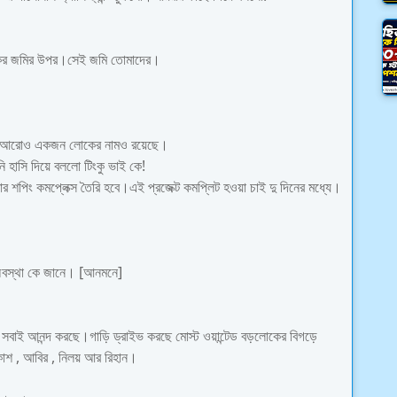
 একর জমির উপর।সেই জমি তোমাদের।
াথে আরোও একজন লোকের নামও রয়েছে।
হাসি দিয়ে বললো টিংকু ভাই কে!
িং কমপ্লেক্স তৈরি হবে।এই প্রজেক্ট কমপ্লিট হওয়া চাই দু দিনের মধ্যে।
 অবস্থা কে জানে। [আনমনে]
।সবাই আনন্দ করছে।গাড়ি ড্রাইভ করছে মোস্ট ওয়ান্টেড বড়লোকের বিগড়ে
শ , আবির , নিলয় আর রিহান।