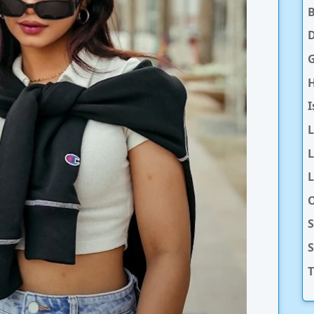
D
H
I
L
L
O
S
T