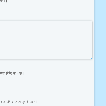
োবাসে।
কা দিচ্ছি না এবার।
 করে এগিয়ে গেলো মুচকি হেসে।