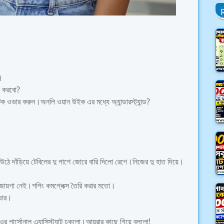
র।
ি করবো?
 ওভার করুন।অনলি ওয়ান উইক এর মধ্যে অ্যান্ডারস্ট্যান্ড?
 দাঁড়িয়ে টেবিলের দু পাশে জোরে বারি দিলো রেগে।নিজের দু হাত দিয়ে।
জায়গা নেই।শপিং কমপ্লেক্স তৈরি করার মতো।
ভার।
 পার্সোনাল এ্যাসিস্ট্যান্ট ঢুকলো।আয়রার কাছে গিয়ে বললো!