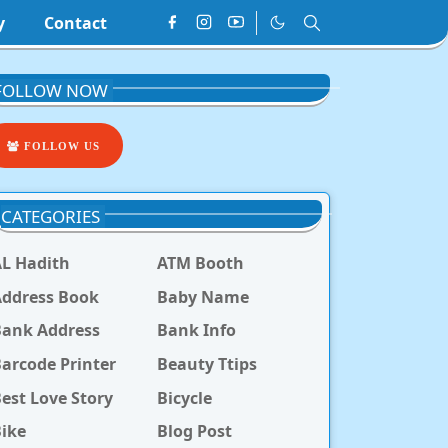
y
Contact
FOLLOW NOW
FOLLOW US
CATEGORIES
L Hadith
ATM Booth
ddress Book
Baby Name
Bank Address
Bank Info
arcode Printer
Beauty Ttips
est Love Story
Bicycle
ike
Blog Post