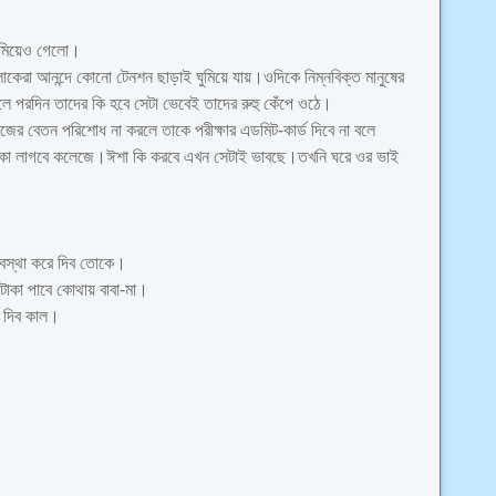
ুমিয়েও গেলো।
রা আনন্দে কোনো টেনশন ছাড়াই ঘুমিয়ে যায়।ওদিকে নিম্নবিক্ত মানুষের
লে পরদিন তাদের কি হবে সেটা ভেবেই তাদের রুহু কেঁপে ওঠে।
র বেতন পরিশোধ না করলে তাকে পরীক্ষার এডমিট-কার্ড দিবে না বলে
 টাকা লাগবে কলেজে।ঈশা কি করবে এখন সেটাই ভাবছে।তখনি ঘরে ওর ভাই
যবস্থা করে দিব তোকে।
টাকা পাবে কোথায় বাবা-মা।
ে দিব কাল।