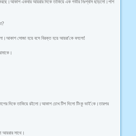
করছে।আকাশ একবার আয়রার দিকে তাকিয়ে এক গভীর নিঃশ্বাস ছাড়লো।পাশ
তো?
রইলো।আকাশ সোজা হয়ে বসে বিরক্ত হয়ে আয়রা’কে বললো!
 আমাকে।
কাশের দিকে তাকিয়ে রইলো।আকাশ চোখ টিপ দিলো টিংকু ভাই’কে।তারপর
ো আয়রার সাথে।