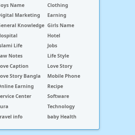
Boys Name
Clothing
igital Marketing
Earning
General Knowledge
Girls Name
ospital
Hotel
slami Life
Jobs
Law Notes
Life Style
ove Caption
Love Story
ove Story Bangla
Mobile Phone
nline Earning
Recipe
ervice Center
Software
Sura
Technology
ravel info
baby Health