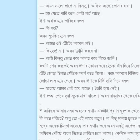
— অয়ন ভালো লাগে না কিন্তু। অফিস আছে তোমার যাও।
— হুম যেতে পারি তবে একটা শর্ত আছে।
ঈশা অবাক হয়ে তাকিয়ে বলল
— কি শর্ত?
অয়ন মুচকি হেসে বলল
— আমার ওই ঠোঁটের আবেশ চাই।
— কিহহহ! না। অয়ন দুষ্টুমি করবে না।
— আমি কিন্তু জোর করে আদায় করে নিতে জানি।
কথাটা শেষ করতেই অয়ন ঈশার কোমর ধরে হেঁচকা টান দিয়ে নিজে
ঠোঁট জোড়া ঈশার ঠোঁটকে স্পর্শ করে নিলো। পরম আবেশে বিনিময
জোড়া লাল হয়ে গেছে। অয়ন ঈশাকে মিষ্টি হাসি দিয়ে বলল
— হয়েছে আমার লেট হয়ে যাচ্ছে। তৈরি হয়ে নেই।
ঈশা লজ্জা পেয়ে হ্যা সূচক মাথা নাড়ল। অয়ন রান্নাঘর থেকে ব
.
* অফিসে আসার সময় অয়নের মাথায় একটাই প্রশ্ন ঘুরপাক খেতে ল
কি করে পরিচয়? অনু তো এই শহরে নতুন। না কিছু মাথায় ঢুকছ
মধ্যে অনেক চিন্তা এসেছে তার মাথায় তবে অয়ন একটু অপেক্ষা
অফিসে পৌঁছে অয়ন নিজের কেবিনে চলে আসে। কেবিনে বসে ল্য