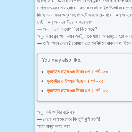
হয়েছে তার। এমনকি সব প্রপার্টির ডকুমেন্ট ও সেম করে কপি! 
দেখছেডডমনযোগ সহকারে। অনেক জরুরী ফাইল ডিলিট হয়ে গেছে। 
দিচ্ছে এমন সময় অনুর প্রবেশ ঘটে অয়নের চেম্বারে। অনু অয়ন
নেই। অনু অয়নকে উদ্দেশ্য করে বলল
— অয়ন এতো মনযোগ দিয়ে কি দেখছো?
অনুর গলার কন্ঠ শুনে অয়ন একটু চমকে যায়। অপ্রস্তুত হয়ে বলল
— তুমি এখানে কেনো? তোমাকে তো হসপিটালে থাকার কথা ছিল
You may also like...
নুরজাহান রাহাত এর বিয়ের গল্প । পর্ব - ০৩
মুনতাসীর ও উপমার বিচ্ছেদ । পর্ব - ০৫
নুরজাহান রাহাত এর বিয়ের গল্প । পর্ব - ০২
অনু একটু গম্ভীর কন্ঠে বলল
— কেনো আমাকে দেখে কি তুমি খুশি হওনি!
অয়ন শান্ত গলায় বলল