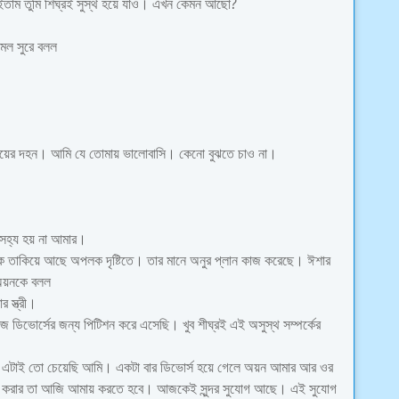
তাম তুমি শিঘ্রই সুস্থ হয়ে যাও। এখন কেমন আছো?
োমল সুরে বলল
ৃদয়ের দহন। আমি যে তোমায় ভালোবাসি। কেনো বুঝতে চাও না।
সহ্য হয় না আমার।
ে তাকিয়ে আছে অপলক দৃষ্টিতে। তার মানে অনুর প্লান কাজ করেছে। ঈশার
 অয়নকে বলল
স্ত্রী।‌
 ডিভোর্সের জন্য পিটিশন করে এসেছি। খুব শীঘ্রই এই অসুস্থ সম্পর্কের
স এটাই তো চেয়েছি আমি। একটা বার ডিভোর্স হয়ে গেলে অয়ন‌ আমার আর ওর
া। যা করার তা আজি আমায় করতে হবে। আজকেই সুন্দর সুযোগ আছে। এই সুযোগ