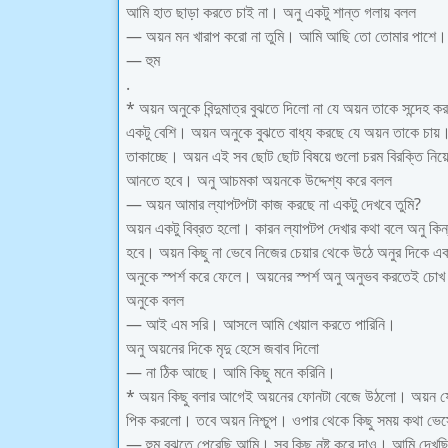
আমি হাত ছাড়া করতে চাই না। অনু একটু শান্ত গলায় বলল
— অয়ন মন খারাপ করো‌ না তুমি। আমি আছি তো তোমার পাশে। 
— হুম
.
* অয়ন অনুকে বিন্দুমাত্র বুঝতে দিলো না যে অয়ন তাকে সন্দ
একটু বেশি। অয়ন অনুকে বুঝতে বাধ্য করছে যে অয়ন তাকে চায়।
তাকাচ্ছে। অয়ন এই সব ছোট ছোট বিষয়ে গুলো চরম বিরক্তি নি
আনতে হবে। অনু আচমকা অয়নকে উদ্দেশ্য করে বলল
— অয়ন আমার ল্যাপটপটা কাজ করছে না একটু দেখবে তুমি?
অয়ন একটু বিব্রত হলো। কারন ল্যাপটপ দেখার কথা বলে অনু কিন
হবে। অয়ন কিছু না ভেবে নিজের চেয়ার থেকে উঠে অনুর দিকে এ
অনুকে স্পর্শ করে ফেলে। অয়নের স্পর্শ অনু অনুভব করতেই চোখ
অনুকে বলল
— আই এম সরি। আসলে আমি খেয়াল করতে পারিনি।
অনু অয়নের দিকে মৃদু হেসে জবাব দিলো
— না ঠিক আছে। আমি কিছু মনে করিনি।
* অয়ন কিছু বলার আগেই অয়নের ফোনটা বেজে উঠলো। অয়ন 
পিক করলো। তবে অয়ন নিশ্চুপ। ওপার থেকে কিছু সময় কথা ভে
— হুম বুঝতে পেরেছি আমি। সব কিছু নষ্ট করে দাও। আমি দেখছি