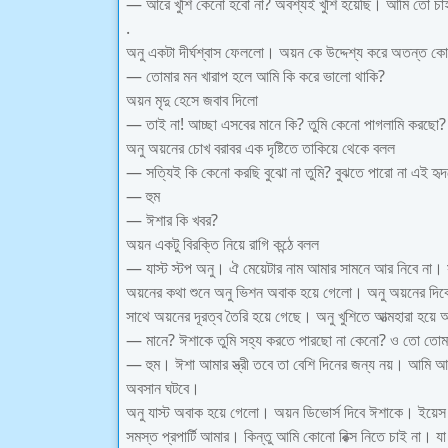
— আরে খুশি কেনো হবো না? অবশ্যই খুশি হয়েছি। আমি তো চাই
.
অনু একটা দীর্ঘশ্বাস ফেললো। অয়ন কে উদ্দেশ্য করে অতন্ত ক
— তোমার মন খারাপ হলে আমি কি করে ভালো থাকি?
অয়ন মৃদু হেসে জবাব দিলো
— তাই না! আচ্ছা এসবের মানে কি? তুমি কেনো পাগলামি করছো?
অনু অয়নের চোখ বরাবর এক দৃষ্টিতে তাকিয়ে থেকে বলল
— সত্যিই কি কেনো করছি বুঝো না তুমি? বুঝতে পারো না এই হ
— হুম
— ঈশার কি খবর?
অয়ন একটু বিরক্তি নিয়ে রাগি কন্ঠে বলল
— যাস্ট স্টপ অনু। ঐ মেয়েটার নাম আমার সামনে আর নিবে না। 
অয়নের কথা শুনে অনু ভিশন অবাক হয়ে গেলো। অনু অয়নের দিক
সাথে অয়নের দূরত্ব তৈরি হয়ে গেছে। অনু খুশিতে আত্মহারা হয়ে
— মানে? ঈশাকে তুমি সহ্য করতে পারছো না কেনো? ও তো তোমার 
— হুম। ঈশা আমার স্ত্রী তবে তা বেশি দিনের জন্য নয়। আমি আজ
অবসান ঘটবে।
অনু যাস্ট অবাক হয়ে গেলো। অয়ন ডিভোর্স দিবে ঈশাকে। ইয়ে
সমস্ত প্রপার্টি আমার। কিন্তু আমি কোনো‌ রিক্স নিতে চাই ন