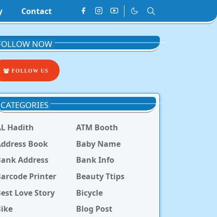
y
Contact
FOLLOW NOW
FOLLOW US
CATEGORIES
L Hadith
ATM Booth
ddress Book
Baby Name
Bank Address
Bank Info
arcode Printer
Beauty Ttips
est Love Story
Bicycle
ike
Blog Post