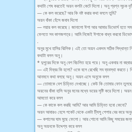
কথাটা শেষ করতেই অয়ন কলটা কেটে দিলো। অনু প্রশ্ন সূচক দৃষ্
— কে কল করেছে? আর কি নষ্ট করার কথা বললে তুমি?
অয়ন বাঁকা হেঁসে জবাব দিলো
— লয়ার কল করেছে। জানালো ঈশা আর আমার ডিভোর্স হতে সময় 
ফেলতে সব কাগজপত্র। আমি নিজেই ঈশাকে বাধ্য করবো ডিভোর্
.
অনুর মুখে হাসির ঝিলিক। এই তো অয়ন একদম সঠিক সিদ্ধান্ত 
কথাটা বলল অনু।
* দুপুরের দিকে অনু বেশ বিচলিত হয়ে পরে। অনু একবার না বহুবা
— এই দিব্বর কি হলো? ওকে বলে রেখেছি সব ব্যবস্থা করতে। ক
আনমনে কথা বলছে অনু। অয়ন এসে অনুকে বলল
— তোমাকে বেশ চিহ্নিত দেখাচ্ছে। কেউ কি তোমার ফোন তুলছে ন
অয়নের বাঁকা হাসি অনুর মনের মধ্যে ভয়ের সৃষ্টি করে দিলো।
আমতো করে বলল
— কে কাকে কল করছি আমি? আর আমি চিহ্নিত হবো কেনো?
অয়ন আবারও হেসে পকেট থেকে একটা ট্যিসু পেপার বের করে অনুর
— কপালের ঘাম মুছে ফেলো। আর শোনো আমি কিছু সময়ের জন্য বা
অনু অয়নকে উদ্দেশ্য করে বলল