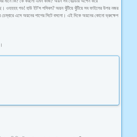
এসবের মানে কি? কে করলো এমন কাজ? অয়ন সব ফোল্ডার অপেন করে
ওহহহহ গড! হাউ‌ ইট’স পসিবল? অয়ন খুঁটিয়ে খুঁটিয়ে সব ফাইলের উপর নজর
ের চেম্বারে এসে অয়নের পাশের সিটে বসলো। এই দিকে অয়নের কোনো ভ্রুক্ষেপ
ো।