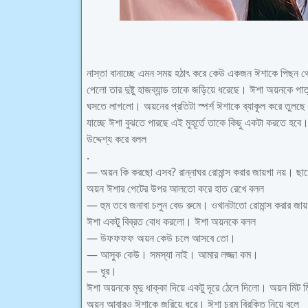
নাস্তা বানাচ্ছে এমন সময় হঠাৎ করে কেউ একজন ঈশাকে পিছন থ
পেলো তার দুষ্টু হাজব্যান্ড তাকে জড়িয়ে ধরেছে। ঈশা অয়নকে
ঘসতে লাগলো। অয়নের প্রতিটা স্পর্শ ঈশাকে ব্যাকূল করে তুলছে।
যাচ্ছে ঈশা বুঝতে পারছে এই মুহূর্তে তাকে কিছু একটা করতে হবে।
উদ্দেশ্য করে বলল
.
— অয়ন কি করছো এসব? রান্নাঘর রোমান্স করার জায়গা নয়। ছা
অয়ন ঈশার পেটের উপর আলতো করে হাত রেখে বলল
— হুম তবে জনাবা চলুন বেড রুমে। ওখানটাতো রোমান্স করার জায
ঈশা একটু বিব্রত বোধ করলো। ঈশা অয়নকে বলল
— উফফফফ অয়ন কেউ চলে আসবে তো।
— আসুক কেউ। সমস্যা নাই। আমার লজ্জা কম।
— ধূর।
ঈশা অয়নকে মৃদু ধাক্কা দিয়ে একটু দূরে ঠেলে দিলো। অয়ন মিট
অয়ন আবারও ঈশাকে জরিয়ে ধরে। ঈশা চরম বিরক্তি নিয়ে বলে