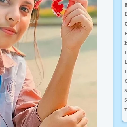
D
H
I
L
L
O
S
T