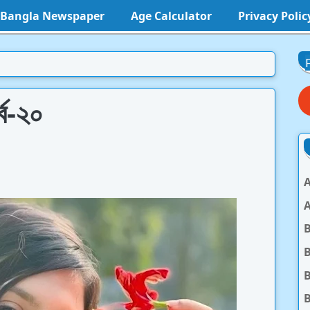
l Bangla Newspaper
Age Calculator
Privacy Polic
্ব-২০
A
A
B
B
B