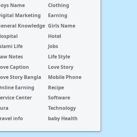
Boys Name
Clothing
igital Marketing
Earning
General Knowledge
Girls Name
ospital
Hotel
slami Life
Jobs
Law Notes
Life Style
ove Caption
Love Story
ove Story Bangla
Mobile Phone
nline Earning
Recipe
ervice Center
Software
Sura
Technology
ravel info
baby Health