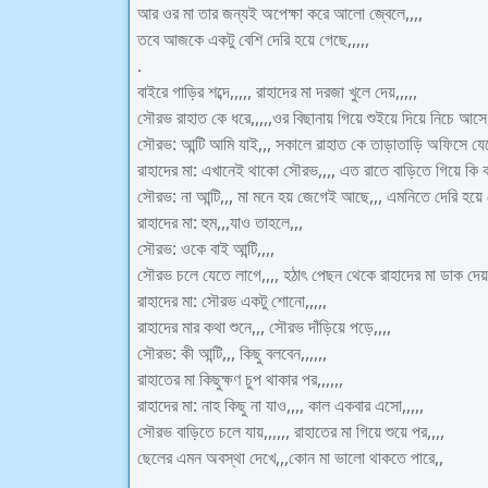
আর ওর মা তার জন্যই অপেক্ষা করে আলো‌ জ্বেলে,,,,
তবে আজকে একটু বেশি দেরি হয়ে গেছে,,,,,
.
বাইরে গাড়ির শব্দে,,,,, রাহাদের মা দরজা খুলে দেয়,,,,,
সৌরভ রাহাত কে ধরে,,,,,ওর বিছানায় গিয়ে শুইয়ে দিয়ে নিচে আসে,
সৌরভ: আন্টি আমি যাই,,, সকালে রাহাত কে তাড়াতাড়ি অফিসে যে
রাহাদের মা: এখানেই থাকো সৌরভ,,,, এত রাতে বাড়িতে গিয়ে কি ক
সৌরভ: না আন্টি,,, মা মনে হয় জেগেই আছে,,, এমনিতে দেরি হয়
রাহাদের মা: হুম,,,যাও তাহলে,,,
সৌরভ: ওকে বাই আন্টি,,,,
সৌরভ চলে যেতে লাগে,,,, হঠাৎ পেছন থেকে রাহাদের মা ডাক দেয়,
রাহাদের মা: সৌরভ একটু শোনো,,,,,
রাহাদের মার কথা শুনে,,, সৌরভ দাঁড়িয়ে পড়ে,,,,
সৌরভ: কী আন্টি,,, কিছু বলবেন,,,,,,
রাহাতের মা কিছুক্ষণ চুপ থাকার পর,,,,,,
রাহাদের মা: নাহ কিছু না যাও,,,, কাল একবার এসো,,,,,
সৌরভ বাড়িতে চলে যায়,,,,,, রাহাতের মা গিয়ে শুয়ে পর,,,,
ছেলের এমন অবস্থা দেখে,,,কোন‌ মা ভালো থাকতে পারে,,
.