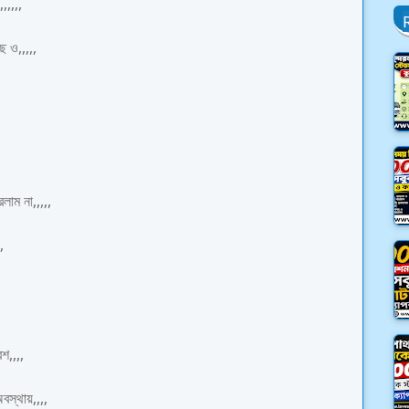
,,,,,
ে ও,,,,,
াম না,,,,,
,
শ,,,,
স্থায়,,,,