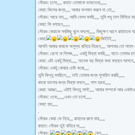
সৌরভ: চলো,,,, রাহাত তোমাকে ডাকতেছে,,,,,
কেয়া: কিসের জন্য,,,, আবার অপমান করবে না তো,,,
সৌরভ: আরে নাহ,,,, আমি যেসব বলছি,,,, তুমি শুধু তাল মিলিয়ে যা
কেয়া: কি বলছেন,,,,,,
সৌরভ কেয়াকে সবকিছু খুলে বললো,,,,, কিছুক্ষণ আগে রাহাতকে যা 
কেয়া:
কিইইই,,,,
আপনি আমার বাবাকে অসুস্থ বানিয়ে দিছেন,,,, আপনার তো সাহস ক
সৌরভ: রেগো না প্লিজ,,,,, একটু মিথ্যা বলছি,,,, যাতে তোমার চাকর
কেয়া: এটা একটু মিথ্যা,,,,, অনেক বড় মিথ্যা কথা বলছেন আপনে,
সৌরভ: একটু বোঝার চেষ্টা করো,,,,
তুমি কিন্তু বলছিলে,,,, তাই তোমার জন্য সুপারিশ করছি,,,,,
কারো ভালোর জন্য মিথ্যা বললে,,,, পাপ হয়না,,,,,
কেয়া: আচ্ছা,,,,, এটাই কিন্তু লাস্ট,,,, আমার সম্পর্কে আর একটাও
সৌরভ: ওকে,,,,,,এখন তো চলো,,,,,
কেয়া: হুম,,,,,
.
সৌরভ কেয়া কে নিয়ে,,, রাহাদের রুমে যায়,,,,,
রাহাত: সৌরভ তুই বাহিরে যা,,,,,
সৌরভ:
কেন,,,,,,