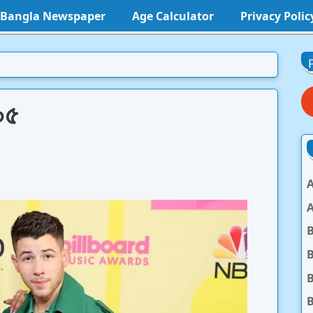
l Bangla Newspaper
Age Calculator
Privacy Polic
 ০৫
A
A
B
B
B