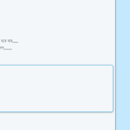
য়ে যায়,,,,,
েল,,,,,,,