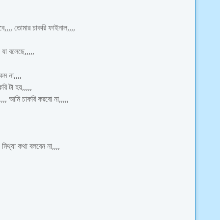
বে,,,, তোমার চাকরি ফাইনাল,,,,
যা বলেছে,,,,,
ম না,,,,
ি টা হয়,,,,,
,,,, আমি চাকরি করবো না,,,,,
 মিথ্যা কথা বলবেন না,,,,