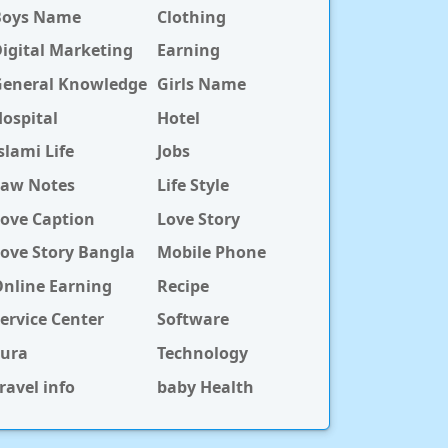
Boys Name
Clothing
igital Marketing
Earning
General Knowledge
Girls Name
ospital
Hotel
slami Life
Jobs
Law Notes
Life Style
ove Caption
Love Story
ove Story Bangla
Mobile Phone
nline Earning
Recipe
ervice Center
Software
Sura
Technology
ravel info
baby Health