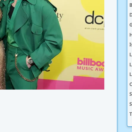
D
H
I
L
L
O
S
T