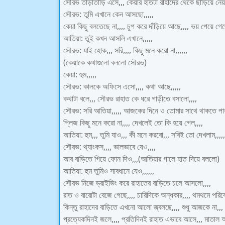
সৌরভ তাড়াতাড়ি এসে,,, কেয়ার হাতটা রাহাদের থেকে ছাড়িয়ে নেয়,
সৌরভ: তুমি এখানে কেন আসছো,,,,,
কেয়া কিছু বলতেছে না,,,, চুপ করে দাঁড়িয়ে আছে,,,, ভয় পেয়ে গেছ
আতিয়া: তুই কখন আসলি এখানে,,,,,
সৌরভ: যাই হোক,,, সরি,,,, কিছু মনে করো না,,,,,,
(কেয়াকে কথাগুলো বললো সৌরভ)
কেয়া: হুম,,,,,
সৌরভ: কালকে অফিসে এসো,,,, কথা আছে,,,,,
কথাটা বলে,,, সৌরভ রাহাত কে ধরে গাড়ীতে বসালো,,,,
সৌরভ: সরি আতিয়া,,,,, আজকের দিনে ও তোমার সাথে থাকতে পারল
প্লিজ কিছু মনে করো না,,,, দেখলেই তো কি হয়ে গেল,,,,
আতিয়া: হুম,,, তুমি যাও,,, কী মনে করবো,,, সবিই তো দেখলাম,,,,,
সৌরভ: থ্যাংকস,,,, ভালভাবে যেও,,,,
আর বাড়িতে গিয়ে ফোন দিও,,,(আতিয়ার গালে হাত দিয়ে বললো)
আতিয়া: হুম তুমিও সাবধানে যেও,,,,,,
সৌরভ নিজে ড্রাইভিং করে রাহাতের বাড়িতে চলে আসলো,,,,
রাত ও বারোটা বেজে গেছে,,,, চারিদিকে অন্ধকার,,,, থমথমে পরিবে
কিন্তু রাহাদের বাড়িতে এখনো আলো জ্বলছে,,,, শুধু আজকে না,,,
প্রত্যেকদিনই জলে,,,, প্রতিদিনই রাহাত এভাবে আসে,,, মাতাল অব