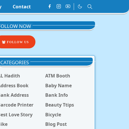
y
Contact
FOLLOW NOW
FOLLOW US
CATEGORIES
L Hadith
ATM Booth
ddress Book
Baby Name
Bank Address
Bank Info
arcode Printer
Beauty Ttips
est Love Story
Bicycle
ike
Blog Post