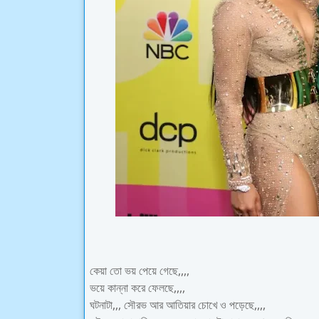
কেয়া তো ভয় পেয়ে গেছে,,,,
ভয়ে কান্না করে ফেলছে,,,,
ঘটনাটা,,, সৌরভ আর আতিয়ার চোখে ও পড়েছে,,,,