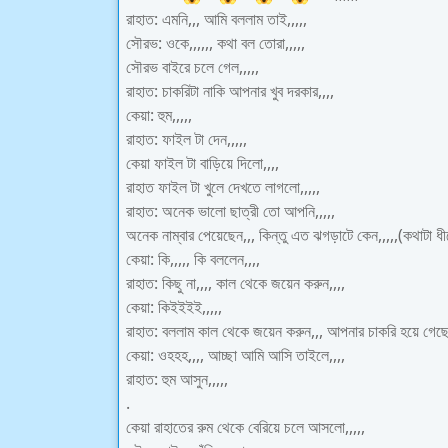
রাহাত: এমনি,,, আমি বললাম তাই,,,,,
সৌরভ: ওকে,,,,,, কথা বল তোরা,,,,,
সৌরভ বাইরে চলে গেল,,,,,
রাহাত: চাকরিটা নাকি আপনার খুব দরকার,,,,
কেয়া: হুম,,,,,
রাহাত: ফাইল টা দেন,,,,,
কেয়া ফাইল টা বাড়িয়ে দিলো,,,,
রাহাত ফাইল টা খুলে দেখতে লাগলো,,,,,
রাহাত: অনেক ভালো ছাত্রী তো আপনি,,,,,
অনেক নাম্বার পেয়েছেন,,, কিন্তু এত ঝগড়াটে কেন,,,,,(কথাটা ধ
কেয়া: কি,,,,, কি বললেন,,,,
রাহাত: কিছু না,,,, কাল থেকে জয়েন করুন,,,,
কেয়া: কিইইইই,,,,,
রাহাত: বললাম কাল থেকে জয়েন করুন,,, আপনার চাকরি হয়ে গেছে,
কেয়া: ওহহহ,,,, আচ্ছা আমি আসি তাইলে,,,,
রাহাত: হুম আসুন,,,,,
.
কেয়া রাহাতের রুম থেকে বেরিয়ে চলে আসলো,,,,,