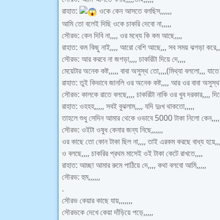
রাহাত:
ওকে কেন আসতে বলছিস,,,,,,
আমি তো বলেই দিছি ওকে চাকরি দেবো না,,,,,
সৌরভ: কেন দিবি না,,,, ওর মধ্যে কি কম আছে,,,,
রাহাত: কম কিছু নাই,,,, আরো বেশি আছে,,, সব সময় ঝগড়া করে,,
সৌরভ: আর করবে না জগড়া,,,, চাকরিটা দিয়ে দে,,,,
মেয়েটার অনেক কষ্ট,,,,, বাবা অসুস্থ তো,,,,(মিথ্যা বললো,,, যাতে 
রাহাত: তুই কিভাবে জানলি ওর অনেক কষ্ট,,,, আর ওর বাবা অসুস্থ,
সৌরভ: কালকে রাতে বলছে,,,, চাকরিটা নাকি ওর খুব দরকার,,,, দি
রাহাত: ওহহহ,,,,, সবই বুঝলাম,,,, যদি দুঃখ থাকতো,,,,,
তাহলে শুধু সেদিন আমার থেকে ওভাবে 5000 টাকা নিলো কেন,,,,
সৌরভ: ওইটা ওষুধ কেনার জন্য নিছে,,,,,,
ওর কাছে তো কোন টাকা ছিল না,,,, তাই এরকম করছে বাধ্য হয়ে,,,
ও বলছে,,,, চাকরির প্রথম মাসেই ওই টাকা কেটে রাখতে,,,,
রাহাত: আচ্ছা আমার রুমে পাঠিয়ে দে,,,, কথা বলবো আমি,,,,,
সৌরভ: হুম,,,,,,
.
সৌরভ কেয়ার কাছে যায়,,,,,,,
সৌরভকে দেখে কেয়া দাঁড়িয়ে পড়ে,,,,,