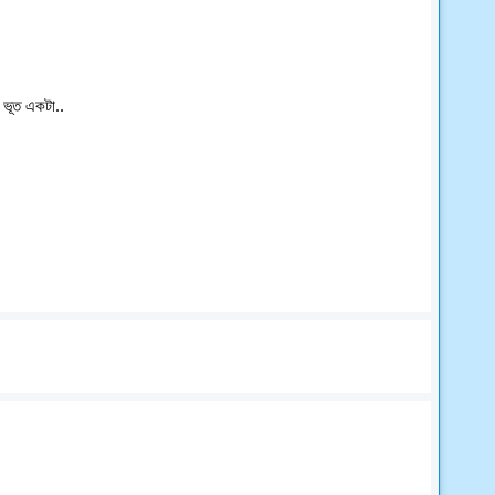
া ভূত একটা..