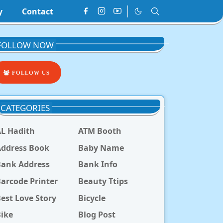
y
Contact
FOLLOW NOW
FOLLOW US
CATEGORIES
L Hadith
ATM Booth
ddress Book
Baby Name
Bank Address
Bank Info
arcode Printer
Beauty Ttips
est Love Story
Bicycle
ike
Blog Post