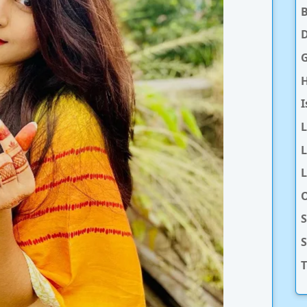
D
H
I
L
L
O
S
T