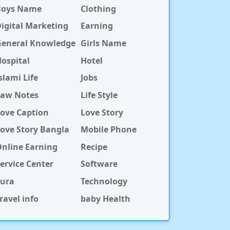
Boys Name
Clothing
igital Marketing
Earning
General Knowledge
Girls Name
ospital
Hotel
slami Life
Jobs
Law Notes
Life Style
ove Caption
Love Story
ove Story Bangla
Mobile Phone
nline Earning
Recipe
ervice Center
Software
Sura
Technology
ravel info
baby Health