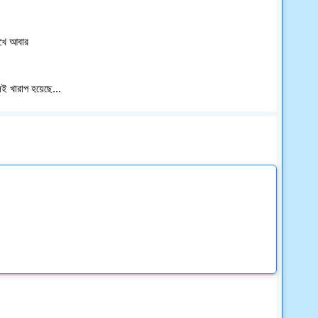
েখে আবার
 খারাপ হয়েছে...