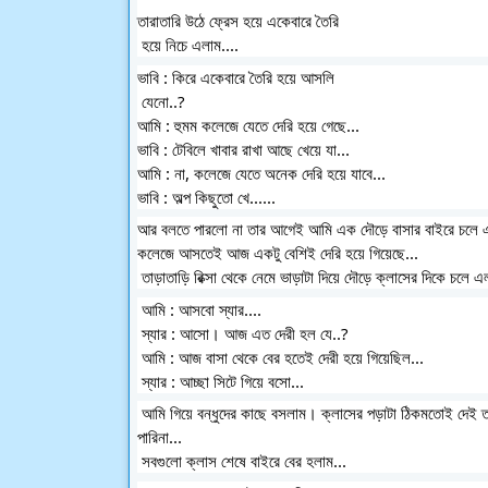
তারাতারি উঠে ফ্রেস হয়ে একেবারে তৈরি
 হয়ে নিচে এলাম....
ভাবি : কিরে একেবারে তৈরি হয়ে আসলি
 যেনো..?
আমি : হুমম কলেজে যেতে দেরি হয়ে গেছে...
ভাবি : টেবিলে খাবার রাখা আছে খেয়ে যা...
আমি : না, কলেজে যেতে অনেক দেরি হয়ে যাবে...
ভাবি : অল্প কিছুতো খে......
আর বলতে পারলো না তার আগেই আমি এক দৌড়ে বাসার বাইরে চলে এল
কলেজে আসতেই আজ একটু বেশিই দেরি হয়ে গিয়েছে...
 তাড়াতাড়ি রিক্সা থেকে নেমে ভাড়াটা দিয়ে দৌড়ে ক্লাসের দিকে চল
 আমি : আসবো স্যার....
 স্যার : আসো। আজ এত দেরী হল যে..?
 আমি : আজ বাসা থেকে বের হতেই দেরী হয়ে গিয়েছিল...
 স্যার : আচ্ছা সিটে গিয়ে বসো...
 আমি গিয়ে বন্ধুদের কাছে বসলাম। ক্লাসের পড়াটা ঠিকমতোই দেই তাই স্যার কিছু বলে না। ক্লাসের পড়া ঠিকমতো দিলেও পরীক্ষায় ভালো রেজাল্ট করতে 
পারিনা...
 সবগুলো ক্লাস শেষে বাইরে বের হলাম...