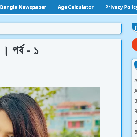
l Bangla Newspaper
Age Calculator
Privacy Polic
। পর্ব - ১
A
A
B
B
B