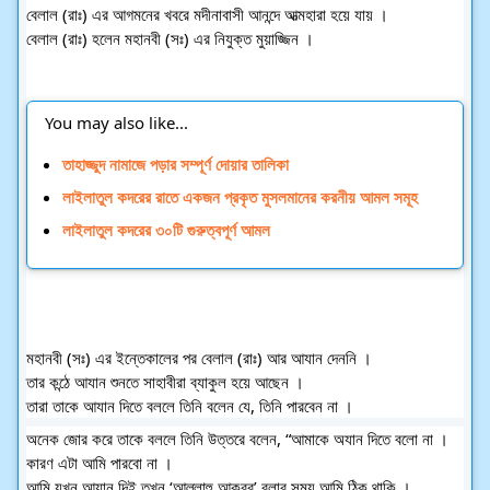
বেলাল (রাঃ) এর আগমনের খবরে মদীনাবাসী আনন্দে আত্মহারা হয়ে যায় । 
বেলাল (রাঃ) হলেন মহানবী (সঃ) এর নিযুক্ত মুয়াজ্জিন । 
You may also like...
তাহাজ্জুদ নামাজে পড়ার সম্পূর্ণ দোয়ার তালিকা
লাইলাতুল কদরের রাতে একজন প্রকৃত মুসলমানের করনীয় আমল সমূহ
লাইলাতুল কদরের ৩০টি গুরুত্বপূর্ণ আমল
মহানবী (সঃ) এর ইন্তেকালের পর বেলাল (রাঃ) আর আযান দেননি ।
তার কন্ঠে আযান শুনতে সাহাবীরা ব্যাকুল হয়ে আছেন । 
তারা তাকে আযান দিতে বললে তিনি বলেন যে, তিনি পারবেন না ।
অনেক জোর করে তাকে বললে তিনি উত্তরে বলেন, “আমাকে অযান দিতে বলো না । 
কারণ এটা আমি পারবো না । 
আমি যখন আযান দিই তখন ‘আল্লাহু আকবর’ বলার সময় আমি ঠিক থাকি ।