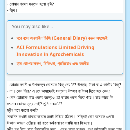
- তোমার প্রথম সন্তান হলো বুঝি?
- জ্বি।
You may also like...
ঘরে বসে অনলাইন ডিজি (General Diary) করুন সহজেই
ACI Formulations Limited Driving
Innovation in Agrochemicals
হাম রোগের লক্ষণ, চিকিৎসা, প্রতিরোধ এবং করনীয়
- তোমার স্বামী এ উপলক্ষ্যে তোমাকে কিছু দেয় নি? উপহার, টাকা বা এ জাতীয় কিছু?
- না। কেন দিবে? এ তো আমাদেরই সন্তান! উপহার বা টাকা দিতে হবে কেন?
- কেন তোমাকে হাত খরচার জন্যেও তো দু’চার পয়সা দিতে পারে। তার কাছে কি 
তোমার কোনও মূল্য নেই? তুমি চাকরানি?
স্ত্রীর মনে ধরলো কথাটা। 
সারাদিন কথাটা ভাবতে ভাবতে মনটা বিষিয়ে উঠলো। সত্যিই তো! আমাকে একটা 
টাকাও কখনো ছোঁয়ায় না! রাতে কর্মক্লান্ত স্বামী ঘরে ফিরলো। 
স্ত্রীর মুখ দিয়ে বোমা বিস্ফোরিত হলো। রেগে গেলো দু’জনে, কথা কাটাকাটি ঝগড়া আর 