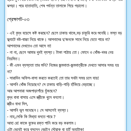
ঝগড়া। পরে হাতাহাতি, শেষ পর্যন্ত তালাকে গিয়ে গড়ালো।
প্রেক্ষাপট-০৩
- এই বৃদ্ধ বয়েসে কষ্ট করছেন? ছেলে ঢাকায় থাকে,বড় চাকুরি করে শুনেছি। মস্ত বড় 
ফ্ল্যাটে বউ-বাচ্চা নিয়ে থাকে। আপনাদের দু’জনকে সাথে নিয়ে যেতে পারে না? 
আপনাদের দেখতেও তো আসে না!
- না না, ছেলে আমার খুবই ব্যস্ত। টাকা পাঠায় তো। ফোনে ও খোঁজ-খবর নেয় 
নিয়মিত।
- কী এমন ব্যস্ততা তার শুনি? নিজের জন্মদাতা-জন্মদাত্রীকে দেখতে আসার সময় হয় 
না?
- সারাদিন অফিস-বাসা করতে করতেই তো তার সবটা সময় চলে যায়!
- আপনি খোঁজ নিয়েছেন? সে ঢাকায় বাড়ি-গাড়ি হাঁকিয়ে বেড়াচ্ছে। 
আর আপনারা অজপাড়াগাঁয়ে ধুঁকছেন?
বৃদ্ধ বাবা বাসায় এসে স্ত্রীকে খুলে বললো। 
স্ত্রীও বাধা দিল,
- আপনি ভুল শুনেছেন। সে আসলেই ব্যস্ত।
- নাহ,সেকি কি মিথ্যা বলতে পারে ? 
আহা রে! কাকে বুকের রক্ত পানি করে বড় করলাম। 
এটা ভেবেই করে বসলেন ব্রেইন স্ট্রোক বা হার্ট অ্যাটাক! 