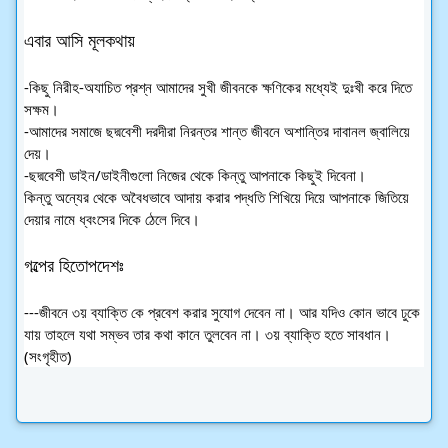
এবার আসি মূলকথায়
-কিছু নিরীহ-অযাচিত প্রশ্ন আমাদের সুখী জীবনকে ক্ষণিকের মধ্যেই দুঃখী করে দিতে 
সক্ষম।
-আমাদের সমাজে ছদ্মবেশী দরদীরা নিরন্তর শান্ত জীবনে অশান্তির দাবানল জ্বালিয়ে 
দেয়।
-ছদ্মবেশী ডাইন/ডাইনীগুলো নিজের থেকে কিন্তু আপনাকে কিছুই দিবেনা। 
কিন্তু অন্যের থেকে অবৈধভাবে আদায় করার পদ্ধতি শিখিয়ে দিয়ে আপনাকে জিতিয়ে 
দেয়ার নামে ধ্বংসের দিকে ঠেলে দিবে।
গল্পের হিতোপদেশঃ
---জীবনে ৩য় ব্যাক্তি কে প্রবেশ করার সুযোগ দেবেন না। আর যদিও কোন ভাবে ঢুকে 
যায় তাহলে যথা সম্ভব তার কথা কানে তুলবেন না। ৩য় ব্যাক্তি হতে সাবধান।
(সংগৃহীত)