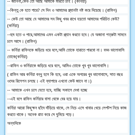
-- জানিনা,কেউ তো আছে আমাকে মারতে চাই। (কর্নিয়া)
--কিন্তু কে হতে পারে? সে দিন ও আমাদের প্ল্যানটা নষ্ট করে দিয়েছে। (রাফিন)
-- কেউ তো আছে যে আমাদের সব কিছু খবর রাখে হয়তো আমাদের পরিচিত কেউ?
(কর্নিয়া)
--হুম হতে ও পারে,আমাদের এমন একটা প্ল্যান করতে হবে। যে অজানা শত্রুটা সামনে
চলে আসে। (রাফিন)
-- কর্নিয়া রাফিনকে জড়িয়ে ধরে বলে,আমি তোকে হারাতে পারবো না। বড্ড ভালোবাসি
তোকে(কর্নিয়া)
--রাফিন ও কর্নিয়াকে জড়িয়ে ধরে বলে, আমিও তোকে খুব খুব ভালোবাসি।
( রাফিন আর কর্নিয়া বন্ধু হলে কি হবে, ওরা একে অপরের খুব ভালোবাসে, সাত বছর
ওদের রিলেশন চলছে। এই ব্যাপারে এখনো কেউ জানে না।)
-- আমাকে এখন চলে যেতে হবে, যাচ্ছি সকালে দেখা হচ্ছে
--এই বলে রাফিন কর্নিয়ার বাসা থেকে বের হয়ে যায়।
কর্নিয়া আরো কিছুক্ষন ছাঁদে দাঁড়িয়ে থাকে, সে নিচে এসে খাবার খেয়ে লেপটপ নিয়ে কাজ
করতে থাকে। অনেক রাত করে সে ঘুমিয়ে পড়ে।
অন্যদিকে