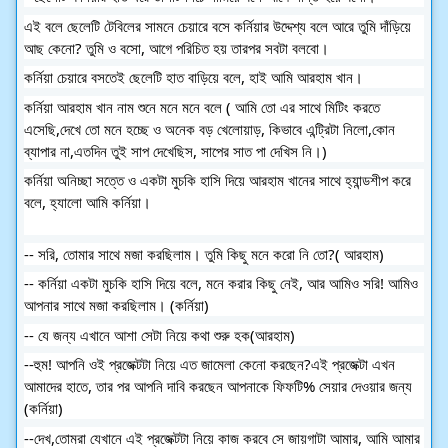
এই বলে ছেলেটি টেবিলের সামনে চেয়ারে বসে কর্নিয়ার উদ্দেশ্য বলে আরে তুমি দাঁড়িয়ে
আছ কেনো? তুমি ও বসো, আগে পরিচিত হয় তারপর সবটা বলবো।
কর্নিয়া চেয়ারে বসতেই ছেলেটি হাত বাড়িয়ে বলে, হাই আমি আরহাম খান।
কর্নিয়া আরহাম খান নাম শুনে মনে মনে বলে ( আমি তো এর সাথে মিটিং করতে
এসেছি,দেখে তো মনে হচ্ছে ও অনেক বড় খেলোয়াড়, কিভাবে এন্ট্রিটা নিলো,কোন
ব্যাপার না,এতদিন তুই সাপ দেখেছিস, সাপের সাত পা দেখিস নি।)
কর্নিয়া অনিচ্ছা সত্তে ও একটা মুচকি হাসি দিয়ে আরহাম খানের সাথে হ্যান্ডশীপ করে
বলে, হ্যালো আমি কর্নিয়া।
-- সরি, তোমার সাথে মজা করছিলাম। তুমি কিছু মনে করো নি তো?( আরহাম)
-- কর্নিয়া একটা মুচকি হাসি দিয়ে বলে, মনে করার কিছু নেই, আর আমিও সরি! আমিও
আপনার সাথে মজা করছিলাম। (কর্নিয়া)
-- যে জন্য এখানে আশা সেটা নিয়ে কথা শুরু হক(আরহাম)
--হুম! আপনি ওই প্রজেক্টটা নিয়ে এত জামেলা কেনো করছেন?এই প্রজেক্টা এখন
আমাদের হাতে, তার পর আপনি দাবি করছেন আপনাকে ফিফটি% সেয়ার দেওয়ার জন্য
(কর্নিয়া)
--দেখ,তোমরা যেখানে এই প্রজেক্টটা নিয়ে কাজ করবে সে জায়গাটা আমার, আমি আমার