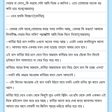
সেয়ার না ফেলে,,কি করবো সেটা আমি নিজে ও জানিনা। এতে তোমাদের অনেক বড়
ক্ষতি হয়ে যাবে(আরহাম)
--- ওহহ হুমকি দিচ্ছেন?(কর্নিয়া)
-- তোমরা যেটা ভাবো,তোমাদের কাছে সময় দশদিন আছে, তোমরা কি করবে? আমাকে
ফিফটি% সেয়ার দিবে নাকি? প্রজেক্টটা আমি নিজে কিনে নিবো?(আরহাম)
--কর্নিয়া উঠে বলে দশদিন এখনো অনেক সময় আছে। এতটা ওভার কনফিডেন্স ভালো
না। আপনার সাথে একবার যখন দেখা হয়েছে তাহলে আবার দেখে হবে।
এই বলে কর্নিয়া উঠে চলে যেতে নিবে আরহাম কর্নিয়ার হাত ধরে হেঁচকা টান দিতেই
দুইজনে টাল সামালাতে না পেরে নিচে পড়ে যায়।
কর্নিয়ার গায়ের উপর আরহাম ,কর্নিয়া আরহামকে হাত দিয়ে ঠেলে বলে কি হচ্ছে এসব?
--তখনি কাঁচ ভাঙার আওয়াজ কর্নিয়ার কানে ভেসে আসতেই।
-- এটা কিসের আওয়াজ এই বলে যখনি উঠতে যাবে তখনি একটা গুলির শব্দ কানে ভেসে
আসে।
কর্নিয়া উঠে দেখে এখান থেকে কিছুটা দূরে একটা বিল্ডিং এর ছাঁদ থেকে কেউ একজন এই
দিকে রাইফেল তাক করে ধরে আছে। কর্নিয়া ভালো করে দেখা জন্য জানালার সামনে
আসবে তার আগে লোকটি সব জিনিস প্রত্র গুছিয়ে বাহির হয়ে যায়।