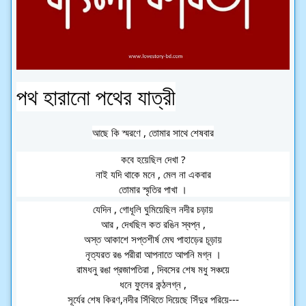
পথ হারানো পথের যাত্রী
আছে কি স্মরণে , তোমার সাথে শেষবার
কবে
হয়েছিল দেখা ?
নাই যদি থাকে মনে , মেল না একবার
তোমার স্মৃতির পাখা ।
যেদিন , গোধূলি ঘুমিয়েছিল নদীর চড়ায়
আর , দেখছিল কত রঙিন স্বপ্ন ,
অস্ত আকাশে সপ্তশীর্ষ মেঘ পাহাড়ের চূড়ায়
নৃত্যরত রঙ পরীরা আপনাতে আপনি মগ্ন ।
রামধনু রঙা প্রজাপতিরা , দিবসের শেষ মধু সঞ্চয়ে
ধনে ফুলের কন্ঠলগ্ন ,
সূর্যের শেষ কিরণ,নদীর সিঁথিতে দিয়েছে সিঁদুর পরিয়ে---