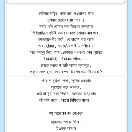
জমিদার বাড়ির নোনা ধরা দেওয়ালের গায়ে
তোমার দেহের সুবাস পায় ।
সদাই শুনি তোমার নাম বিহগের কলতানে
শিখিয়েছিলে তুমিই ওদের ডাকতে তোমার নাম ধরে ,
কালবোশেখীর বার্তা , যে বাতাস বয়ে আনে
তার ছোঁয়ায় , তব ছোঁয়া পাই এ-শরীরে ।
আর কতদূর নিয়ে যাবে , কোথায় এ-পথের শেষ প্রান্ত
ঠিকানাবিহীন ঠিকানার খোঁজে------
চলতে চলতে পা দুটি আমার ক্লান্ত ,
তবুও চলতে হবে , খেয়ার পথ কি শেষ হয় নদী মাঝে ?
পারে না বুঝতে পেশি , স্মৃতির গুরুভার
প্রাণকে করে অবনত ,
ওঠে না সূর্য বিরহ দিবসে , অবিরাম অন্ধকার
আঁধারই সত্য , আলো নিমিত্ত মাত্র ।
শুধু আ‌ন্দোলন বড় সে‌কে‌লে
আ‌ন্দোলন তখনও ছিল -
ইং‌রেজ আম‌লে