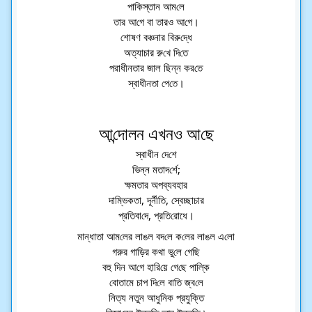
পা‌কিস্তান আম‌লে
তার
আ‌গে বা তারও আ‌গে।
শোষণ বঞ্চনার বিরু‌দ্ধে
অত্যাচার রু‌খে দি‌তে
পরাধীনতার জাল ছিন্ন কর‌তে
স্বাধীনতা পে‌তে।
আ‌ন্দোলন এখনও আ‌ছে
স্বাধীন দে‌শে
‌ভিন্ন মতাদ‌র্শে;
ক্ষমতার অপব্যবহার
‌দা‌ম্ভিকতা, দূর্নী‌তি, স্বেচ্ছাচার
প্র‌তিবা‌দে, প্র‌তি‌রোধে।
মান্ধাতা আম‌লের লাঙল বদ‌লে ক‌লের লাঙল এ‌লো
গরুর গা‌ড়ির কথা ভু‌লে গে‌ছি
বহু দিন আ‌গে হা‌রি‌য়ে গে‌ছে পা‌ল্কি
‌বোতামে চাপ দি‌লে বা‌তি জ্ব‌লে
‌নিত্য নতুন আধু‌নিক প্রযু‌ক্তি