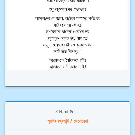
‌বিজ্ঞা‌নের উন্ন‌তি আর উন্ন‌তি।
শুধু আ‌ন্দোলন বড় সে‌কে‌লে!
আ‌ন্দোল‌নের যে ধর‌নে, রা‌ষ্ট্রের সম্পদের ক্ষ‌তি হয়
রা‌ষ্ট্রের সময় নষ্ট হয়
নাগ‌রি‌ককে ঝা‌মেলা পোহা‌তে হয়
জ্যান্ত- আহত হয়, লাশ হয়
মানুষ, মানু‌ষের কৌশ‌লে ব্যবহৃত হয়
আ‌মি তার বিরু‌দ্ধে।
আ‌ন্দোল‌নের নৈ‌তিকতা চাই!
আ‌ন্দোল‌নের নী‌তিমালা চাই!
Next Post
স্মৃতির বধ্যভূমি / ছেলেবেলা