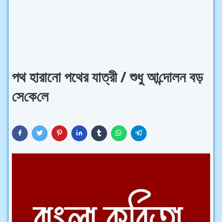
পথ হারানো পথের যাত্রী / শুধু আ‌ন্দোলন বড়
সে‌কে‌লে