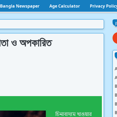
l Bangla Newspaper
Age Calculator
Privacy Polic
রিতা ও অপকারিত
A
A
B
B
B