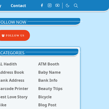
y
Contact
FOLLOW NOW
FOLLOW US
CATEGORIES
L Hadith
ATM Booth
ddress Book
Baby Name
Bank Address
Bank Info
arcode Printer
Beauty Ttips
est Love Story
Bicycle
ike
Blog Post