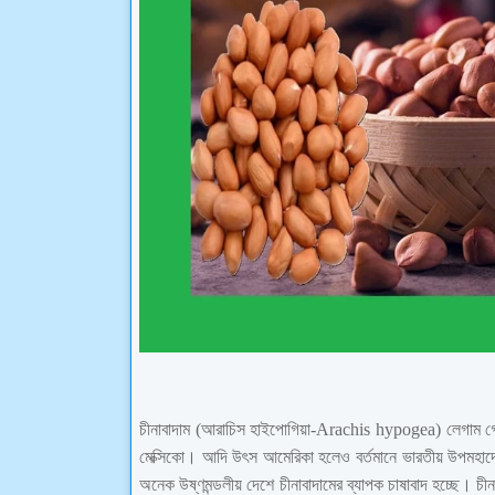
চীনাবাদাম (আরাচিস হাইপোগিয়া-Arachis hypogea) লেগাম গো
মেক্সিকো। আদি উৎস আমেরিকা হলেও বর্তমানে ভারতীয় উপমহাদেশ,
অনেক উষ্ণমন্ডলীয় দেশে চীনাবাদামের ব্যাপক চাষাবাদ হচ্ছে। চীনা