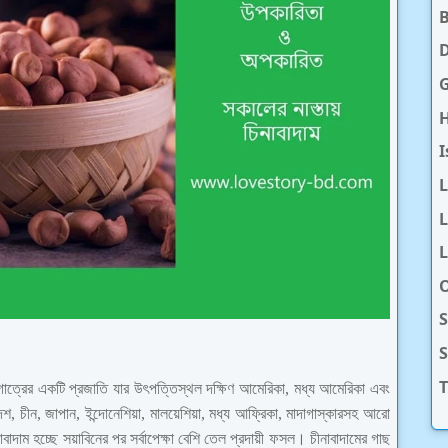
D
H
I
L
L
O
S
T
ত্রের একটি প্রজাতি যার উৎপত্তিস্থল দক্ষিণ আমেরিকা, মধ্য আমেরিকা এবং
 চীন, জাপান, ইন্দোনেশিয়া, মালয়েশিয়া, মধ্য আফ্রিকা, মাদাগাস্কারসহ আরো
বাদাম হচ্ছে সয়াবিনের পর সর্বাপেক্ষা বেশি তেল প্রদায়ী ফসল। চীনাবাদামের গাছ