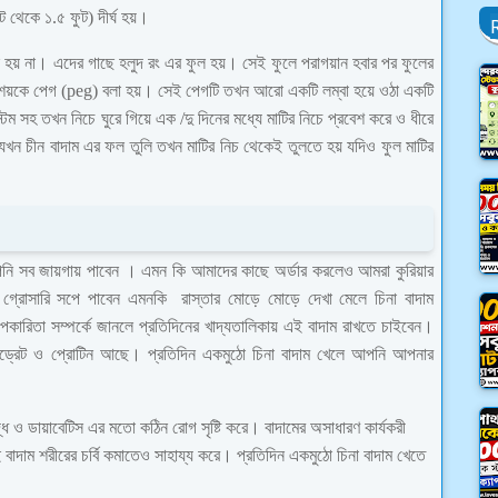
 থেকে ১.৫ ফুট) দীর্ঘ হয়।
ল হয় না। এদের গাছে হলুদ রং এর ফুল হয়। সেই ফুলে পরাগয়ান হবার পর ফুলের
্বাশয়কে পেগ (peg) বলা হয়। সেই পেগটি তখন আরো একটি লম্বা হয়ে ওঠা একটি
টেম সহ তখন নিচে ঘুরে গিয়ে এক /দু দিনের মধ্যে মাটির নিচে প্রবেশ করে ও ধীরে
 যখন চীন বাদাম এর ফল তুলি তখন মাটির নিচ থেকেই তুলতে হয় যদিও ফুল মাটির
পনি সব জায়গায় পাবেন । এমন কি আমাদের কাছে অর্ডার করলেও আমরা কুরিয়ার
 গ্রোসারি সপে পাবেন এমনকি রাস্তার মোড়ে মোড়ে দেখা মেলে চিনা বাদাম
রিতা সম্পর্কে জানলে প্রতিদিনের খাদ্যতালিকায় এই বাদাম রাখতে চাইবেন।
র্বো-হাইড্রেট ও প্রোটিন আছে। প্রতিদিন একমুঠো চিনা বাদাম খেলে আপনি আপনার
ধি ও ডায়াবেটিস এর মতো কঠিন রোগ সৃষ্টি করে। বাদামের অসাধারণ কার্যকরী
াদাম শরীরের চর্বি কমাতেও সাহায্য করে। প্রতিদিন একমুঠো চিনা বাদাম খেতে