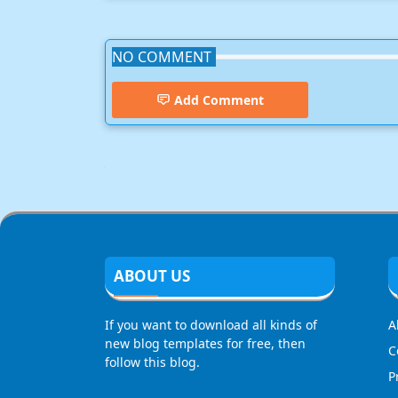
NO COMMENT
Add Comment
Biswas Agro,health Tips
ABOUT US
If you want to download all kinds of
A
new blog templates for free, then
C
follow this blog.
P