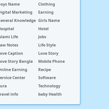
Boys Name
Clothing
igital Marketing
Earning
General Knowledge
Girls Name
ospital
Hotel
slami Life
Jobs
Law Notes
Life Style
ove Caption
Love Story
ove Story Bangla
Mobile Phone
nline Earning
Recipe
ervice Center
Software
Sura
Technology
ravel info
baby Health