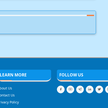
LEARN MORE
FOLLOW US
bout Us
ontact Us
rivacy Policy