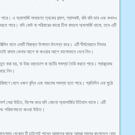
 পারে। এ অ্যালার্জি সাধারণত ত্বকের র‍্যাশ, শ্বাসকষ্ট, বমি বমি ভাব এবং কখনও
ি করতে পারে। যদি কেউ বা পরিবারের কারো চীনা বাদামে অ্যালার্জি থাকে, তবে এটি
লাটক্সিন নামে একটি বিষাক্ত উপাদান উৎপন্ন করে। এটি দীর্ঘমেয়াদে লিভার
। তাই বাদাম কেনার আগে বা খাওয়ার আগে ভালোভাবে দেখে নিন।
ত করা হয়, যা উচ্চ রক্তচাপ বা হার্টের সমস্যা তৈরি করতে পারে। স্বাস্থ্যকর
 বেছে নিন।
ত পরিমাণে খেলে ওজন বৃদ্ধি এবং হজমের সমস্যা হতে পারে। প্রতিদিন এক মুঠো
রামর্শ নেয়া উচিত, বিশেষ করে যদি কোনো অ্যালার্জির ইতিহাস থাকে। এটি
বে এবং পরিমাণমতো খাওয়া উচিত।
ম লাল/সাদা যেকোন টি চাইলেই পাবেন আমাদের কাছে আমরা সমগ্র বাংলাদেশ হোম