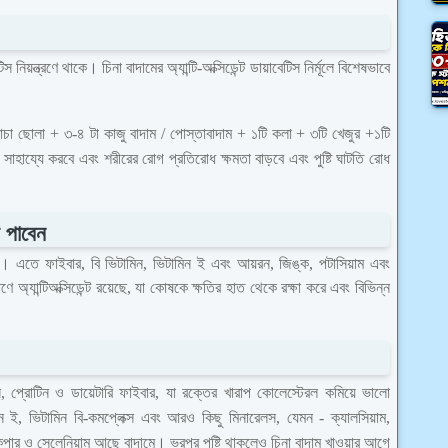
য়ন্ত্রণে থাকে। চিনা বাদামের অ্যান্টি-অক্সিডেন্ট ডায়াবেটিস নির্মূলে বিশেষভাবে
াচা ছোলা + ৩-৪ টা কাজু বাদাম / পোস্তাবাদাম + ১টি কলা + ৩টি খেজুর +১টি
ায্যে করবে এবং শরীরের রোগ প্রতিরোধ ক্ষমতা বাড়বে এবং পুষ্টি ঘাটতি রোধ
 পাবেন
 । এতে ফাইবার, বি ভিটামিন, ভিটামিন ই এবং আয়রন, জিঙ্ক, পটাসিয়াম এবং
ে অ্যান্টিঅক্সিডেন্ট রয়েছে, যা কোষকে ক্ষতির হাত থেকে রক্ষা করে এবং বিভিন্ন
স, প্রোটিন ও ডায়েটারি ফাইবার, যা রক্তের খারাপ কোলেস্টেরল কমিয়ে ভালো
ন ই, ভিটামিন বি-কমপ্লেক্স এবং আরও কিছু মিনারেলস, যেমন - ক্যালসিয়াম,
 কপার ও সেলেনিয়াম আছে বাদামে। ভরপুর পুষ্টি থাকলেও চিনা বাদাম খাওয়ার আগে