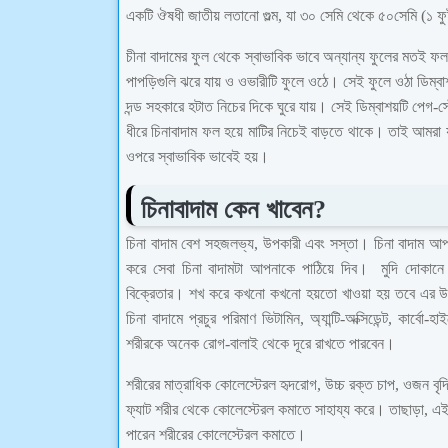
একটি ঔষধী জাতীয় লতানো গুল্ম, যা ৩০ সেমি থেকে ৫০সেমি (১ ফুট
চীনা বাদামের ফুল থেকে স্বাভাবিক ভাবে অন্যান্য ফুলের মতই ফ
পাপড়িগুলি ঝরে যায় ও ওভারীটি ফুলে ওঠে। সেই ফুলে ওঠা ডিম
দন্ড সহকারে হটাত নিচের দিকে ঘুরে যায়। সেই ডিম্বাশয়টি পেগ-স্
ধীরে চিনাবাদাম ফল হয়ে মাটির নিচেই বাড়তে থাকে। তাই আমরা
ওপরে স্বাভাবিক ভাবেই হয়।
চিনাবাদাম কেন খাবেন?
চিনা বাদাম বেশ সহজলভ্য, উপকারী এবং সস্তা। চিনা বাদাম আ
করে সেবা চিনা বাদামটা আপনাকে পাঠিয়ে দিব। মুদি দোকানে
বিক্রেতার। শখ করে কখনো কখনো হয়তো খাওয়া হয় তবে এর উপকা
চিনা বাদামে প্রচুর পরিমাণ ভিটামিন, অ্যান্টি-অক্সিডেন্ট, কা
শরীরকে অনেক রোগ-বালাই থেকে দূরে রাখতে পারবেন।
শরীরের মাত্রাধিক কোলেস্টেরল হৃদরোগ, উচ্চ রক্ত চাপ, ওজন বৃদ্
ফ্যাট শরীর থেকে কোলেস্টেরল কমাতে সাহায্য করে। তাছাড়া, এই ব
পারেন শরীরের কোলেস্টেরল কমাতে।