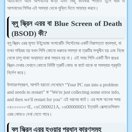
আর্টিকেলে আমি আপনাদের জন্য এমন কিছু কার্যকরী পদ্ধতি তুলে ধরব যা
আপনাদের পিসির এই সমস্যা থেকে মুক্তি দিতে সাহায্য করবে।
ব্লু স্ক্রিন এরর বা Blue Screen of Death
(BSOD) কী?
ব্লু স্ক্রিন এরর মূলত উইন্ডোজ অপারেটিং সিস্টেমের একটি নিরাপত্তা ব্যবস্থা, যা
তখন সক্রিয় হয় যখন পিসি কোনো গুরুতর সমস্যা বা ত্রুটির সম্মুখীন হয় এবং নিজে
থেকে চালু থাকা অব্যাহত রাখা সম্ভব হয় না। এই সময় পিসি একটি নীল রঙের
স্ক্রিন দেখায় যেখানে কোনো নির্দিষ্ট ত্রুটি কোড বা বার্তা থাকে যা সমস্যার প্রকৃতি
নির্দেশ করে।
উদাহরণস্বরূপ, আপনি হয়তো দেখেছেন “Your PC ran into a problem
and needs to restart” বা “We're just collecting some error info,
and then we'll restart for you” এই ধরনের বার্তা। এর সঙ্গে অনেক সময়
০x০০০০০০৭E, ০xC000021A, ০x000000D1 ইত্যাদি হেক্সাডেসিমাল
এরর কোডও দেখা যেতে পারে।
ব্লু স্ক্রিন এরর হওয়ার প্রধান কারণসমূহ