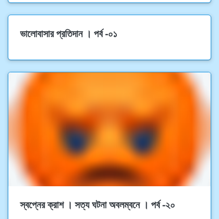
ভালোবাসার প্রতিদান । পর্ব -০১
স্বপ্নের ক্রাশ । সত্য ঘটনা অবলম্বনে । পর্ব -২০