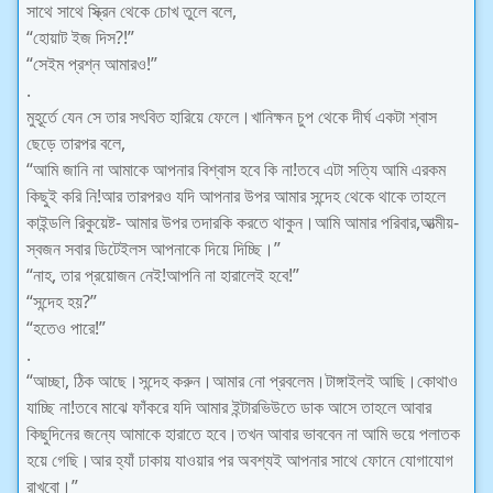
সাথে সাথে স্ক্রিন থেকে চোখ তুলে বলে,
“হোয়াট ইজ দিস?!”
“সেইম প্রশ্ন আমারও!”
.
মুহূ্র্তে যেন সে তার সৎবিত হারিয়ে ফেলে।খানিক্ষন চুপ থেকে দীর্ঘ একটা শ্বাস
ছেড়ে তারপর বলে,
“আমি জানি না আমাকে আপনার বিশ্বাস হবে কি না!তবে এটা সত্যি আমি এরকম
কিছুই করি নি!আর তারপরও যদি আপনার উপর আমার সন্দেহ থেকে থাকে তাহলে
কাইন্ডলি রিকুয়েষ্ট- আমার উপর তদারকি করতে থাকুন।আমি আমার পরিবার,আত্মীয়-
স্বজন সবার ডিটেইলস আপনাকে দিয়ে দিচ্ছি।”
“নাহ, তার প্রয়োজন নেই!আপনি না হারালেই হবে!”
“সন্দেহ হয়?”
“হতেও পারে!”
.
“আচ্ছা, ঠিক আছে।সন্দেহ করুন।আমার নো প্রবলেম।টাঙ্গাইলই আছি।কোথাও
যাচ্ছি না!তবে মাঝে ফাঁকরে যদি আমার ইন্টারভিউতে ডাক আসে তাহলে আবার
কিছুদিনের জন্যে আমাকে হারাতে হবে।তখন আবার ভাববেন না আমি ভয়ে পলাতক
হয়ে গেছি।আর হ্যাঁ ঢাকায় যাওয়ার পর অবশ্যই আপনার সাথে ফোনে যোগাযোগ
রাখবো।”