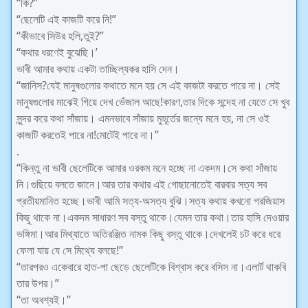
“কি?”
“ছেলেটি এই কাজটি করে নি!”
“কীভাবে সিউর হলি,তুই?”
“কথার ধরণেই বুঝেছি।’
ভাবী আমার কথায় একটা তাচ্ছিল্যকর হাসি দেন।
“জানিস?যেই মানুষগুলোর কথাতে মনে হয় সে এই কাজটা করতে পারে না। সেই
মানুষগুলোর মাঝেই গিয়ে দেখ ভেঁজাল আছে!কারণ,তার দিকে সন্দেহ না যেতে সে খুব
সুন্দর করে কথা সাঁজায়। এমনভাবে সাঁজায় মুহূর্তের জন্যে মনে হয়, না সে ওই
কাজটি করতেই পারে না!মোটেই পারে না।”
.
“কিন্তু না ভাবী ছেলেটিকে আমার ওরকম মনে হচ্ছে না একদম।সে কথা সাঁজায়
নি।গুছিয়ে বলতে জানে।আর তার কথার এই গোছানোতেই বারবার সত্য সব
প্রতীয়মানিত হচ্ছে।ভাবী আমি সত্য-অসত্য বুঝি।সত্য কথায় কখনো গরজিয়াস
কিছু থাকে না।একদম সাধারণ সব বস্তু থাকে।যেমন তার কথা।তার হাসি দেওয়ার
ভঙ্গিমা।আর মিথ্যাতে অতিরঞ্জিত নামক কিছু বস্তু থাকে।দেখলেই চট করে ধরে
ফেলা যায় যে সে মিথ্যে বলছে!”
“তারপরও একেবারে হাত-পা ছেড়ে ছেলেটিকে বিশ্বাস করে বসিস না।এলার্ট থাকবি
তার উপর।”
“তা অবশ্যই।”