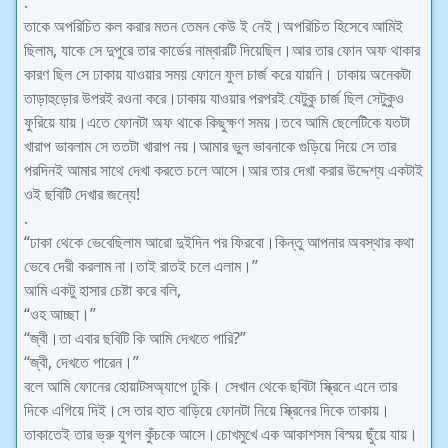
.
তাকে অপরিচিত কল করার মতন তেমন কেউ ই নেই।অপরিচিত হিসেবে আমিই
ছিলাম, যাকে সে দুপুরে তার কার্ডের নাম্বারটি দিয়েছিল।আর তার ফোন অফ থাকার
কারণ ছিল সে ঢাকায় যাওয়ার সময় ফোনে ফুল চার্জ করে যায়নি। ঢাকায় অনেকটা
তাড়াহুড়োর উপরই রওনা করে।ঢাকায় যাওয়ার পরপরই যেটুকু চার্জ ছিল সেটুকুও
ফুরিয়ে যায়।এতে ফোনটা অফ থাকে কিছুক্ষণ সময়।তবে আমি ছেলেটিকে যতটা
খারাপ ভাবলাম সে ততটা খারাপ নয়।আমার ভুল ভাবনাকে গুড়িয়ে দিয়ে সে তার
পরদিনই আমার সাথে দেখা করতে চলে আসে।আর তার দেখা করার উদ্দেশ্য একটাই
ওই ছবিটি দেখার জন্যে!
.
“ঢাকা থেকে ভেবেছিলাম আরো দুইদিন পর ফিরবো।কিন্তু আপনার অবস্থার কথা
ভেবে দেরী করলাম না।তাই রাতই চলে এলাম।”
আমি একটু হাসার চেষ্টা করে বলি,
“ওহ আচ্ছা।”
“জ্বী।তা এবার ছবিটি কি আমি দেখতে পারি?”
“জ্বী, দেখতে পারেন।”
বলে আমি ফোনের হোয়াটসঅ্যাপে ঢুকি। সেখান থেকে ছবিটা স্ক্রিনে এনে তার
দিকে এগিয়ে দিই।সে তার হাত বাড়িয়ে ফোনটা নিয়ে স্ক্রিনের দিকে তাকায়।
তাকাতেই তার ভ্রু যুগল কুঁচকে আসে।চোখমুখে এক আকাশসম বিস্ময় ছুঁয়ে যায়।