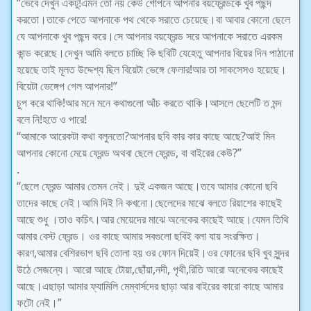
“ভেবে দেখুন একটু!এমন তো নয় কেউ গোপনে আপনার বয়ফ্রেন্ডকে খুব পছন্দ
করতো।তাকে পেতে আপনাকে পথ থেকে সরাতে চেয়েছে।বা আবার কোনো ছেলে
যে আপনাকে খুব পছন্দ করে।সে আপনার বয়ফ্রেন্ড সরে আপনাকে সরাতে এরকম
কান্ড করেছে।দেখুন আমি বলতে চাচ্ছি কি ছবিটি যেহেতু আপনার বিয়ের দিন পাঠানো
হয়েছে তাই মূলত উদ্দেশ্য ছিল বিয়েটা ভেঙ্গে ফেলার!আর তা সাকসেসও হয়েছে।
বিয়েটা ভেঙ্গেপ গেল আপনার!”
চুপ করে থাকি!আর মনে মনে কথাগুলো আঁচ করতে থাকি।আসলে ছেলেটি ত মন্দ
বলে নি!হতে ও পারে!
“আমাকে আরেকটা কথা বলুনতো?আপনার ছবি কার কার কাছে আছে?আই মিন
আপনার কোনো মেয়ে ফ্রেন্ড অথবা ছেলে ফ্রেন্ড, বা বাইরের কেউ?”
.
“ছেলে ফ্রেন্ড আমার তেমন নেই। দুই একজন আছে।তবে আমার কোনো ছবি
তাদের কাছে নেই।আমি দিই নি কখনো।ছেলেদের মাঝে বলতে রিয়াশের কাছেই
আছে শুধু ।তাও কচিৎ।আর মেয়েদের মাঝে অনেকের কাছেই আছে।যেমন তিথি
আমার বেস্ট ফ্রেন্ড। ওর কাছে আমার সবগুলো ছবিই বলা যায় সংরক্ষিত।
কারণ,আমার বেশিরভাগ ছবি তোলা হয় ওর ফোন দিয়েই।ওর ফোনের ছবি খুব সুন্দর
উঠে সেজন্যে। আরো আছে টোয়া,ছোঁয়া,নদী, পৃথী,রিতি আরো অনেকের কাছেই
আছে।এছাড়া আমার ফ্যামিলি মেম্বার্সদের ছাড়া আর বাইরের কারো কাছে আমার
ফটো নেই।”