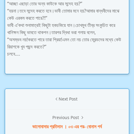
“আচ্ছা এছাড়া তোর অন্য কাউকে আর সন্দেহ হয়?”
“হয়না।তবে সন্দেহ করতে হবে।ভাবী তোমার মনে হয়?আমার বান্ধবীদের মাঝে
কেউ এরকম করতে পারে?!”
ভাবী এ’কথা শুনামাত্রই কিছুটা হকচকিয়ে যান।চোখমুখ তীব্র সংকুচিত করে
খানিক্ষন কিছু ভাবতে থাকপন।তারপর দ্বিধা ভরা গলায় বলেন,
“অসম্ভব নয়!করতে পারে তারা প্রিয়া!এমন তো নয় তোর ফ্রেন্ডদের মধ্যে কেউ
রিয়াশকে খুব পছন্দ করতে?”
চলবে….
Next Post
Previous Post
ভালোবাসার প্রতিদান । ০৩ এর পর- বোনাস পর্ব