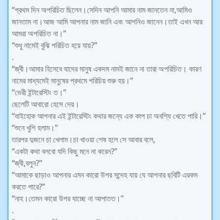
“প্রথম দিন অপরিচিত ছিলেন।সেদিন আপনি আমার নাম জানতেন না,আমিও
জানতাম না।আজ আমি আপনার নাম জানি এবং আপনিও জানেন।তাই এখন আর
আমরা অপরিচিত না।”
“শুধু নামেই বুঝি পরিচিত হয়ে যায়?”
.
“জ্বী।আমার হিসেবে যাদের মানুষ একদম নামই জানে না তারা অপরিচিত। কারণ
নামের মাধ্যমেই মানুষের প্রথমে পরিচিয় শুরু হয়।”
“ভেরী ইন্টারেস্টিং ত।”
ছেলেটি আবারো হেসে দেয়।
“যাইহোক আপনার এই ইন্টারেস্টিং কথার জন্যে এক কাপ চা অবশ্যি খেতে পারি।”
“শুনে খুশি হলাম।”
তারপর দুজনে চা খেলাম।চা খাওয়া শেষ হলে সে আবার বলে,
“একটা কথা বলবো যদি কিছু মনে না করেন?”
“জ্বী,বলুন?”
“আমাকে ছাড়াও আপনার এমন কারো উপর সন্দেহ যায় যে আপনার ছবিটি এরকম
করতে পারে?”
“নাহ।তেমন কারো উপর যাচ্ছে না আপাতত।”
.