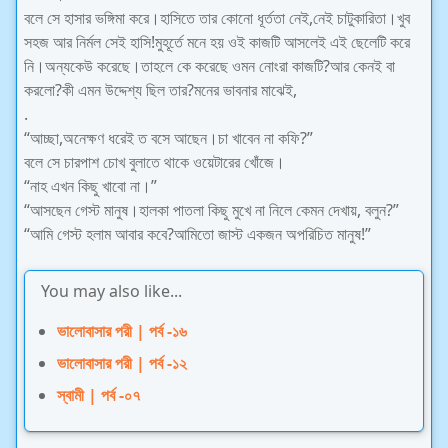
বলে সে হাসার ভঙ্গিমা করে।হাসিতে তার কোনো ধূর্ততা নেই,নেই চাটুকারিতা।খুব
সহজ আর নির্মল সেই হাসি!মুহূর্তে মনে হয় ওই কাজটি আসলেই এই ছেলেটি করে
নি।অন্যকেউ করেছে।তাহলে কে করেছে ওমন নোংরা কাজটি?আর কেনই বা
করলো?কী এমন উদ্দেশ্য ছিল তার?মনের ভাবনার মাঝেই,
.
“আচ্ছা,অনেক্ষণ ধরেই ত বসে আছেন।চা খাবেন না কফি?”
বলে সে চারপাশ চোখ বুলাতে থাকে ওয়েটারের খোঁজে।
“নাহ এখন কিছু খাবো না।”
“আসছেন গেস্ট মানুষ।হালকা পাতলা কিছু মুখে না নিলে কেমন দেখায়, বলুন?”
“আমি গেস্ট হলাম আবার কবে?আমিতো জাস্ট একজন অপরিচিত মানুষ!”
You may also like...
ভালোবাসার পরী | পর্ব -১৬
ভালোবাসার পরী | পর্ব -১২
স্বামী | পর্ব -০৭