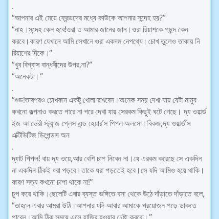
.
“আপনার এই মেয়ে ফ্রেন্ডদের মধ্যে কাউকে আপনার সন্দেহ হয়?”
“নাহ।সন্দেহ কেন হবে!ওরা ত আমার জানের জান।ওরা রিয়াশকে পছন্দ কেন
করবে।কারণ যেখানে আমি সেখানে ওরা একদম নেপথ্যে।চোখ তুলেও তাকায় নি
রিয়াশের দিকে।”
“খুব বিশ্বাস বান্ধবীদের উপর,না?”
“অনেকটা।”
.
“গুড!তারপরও চোখকান একটু খোলা রাখবেন।অনেক সময় দেখা যায় যেটা মানুষ
কখনো কল্পনাও করতে পারে না পরে দেখা যায় সেরকম কিছুই ঘটে গেছে। দ্য ওয়ার্ল্ড
ইজ আ ভেরী স্ট্যান্জ প্লেস এন্ড হেয়ার’স পিপল অলসো।বিকজ,দ্য ওয়ার্ল্ড’স
এক্টিভিটিজ ডিপেন্ডস অন
.
দ্যাট পিপল! বায় দ্য ওয়ে,আর বেশি চাপ নিবেন না।যে এরকম করেছে সে একদিন
না একদিন ঠিকই ধরা পড়বে।তাকে ধরা পড়তেই হবে।সে যদি আমিও হয়ে থাকি।
কারণ সত্য কখনো চাপা থাকে না!”
চুপ করে থাকি।ছেলেটি এবার ব্যস্ত ভঙ্গিতে বসা থেকে উঠে দাঁড়াতে দাঁড়াতে বলে,
“তাহলে এবার আমরা উঠি।আপনার যদি আবার আমাকে প্রয়োজন পড়ে ডাকতে
পারেন।আমি ঠিক সময়ে এসে হাজির হওয়ার চেষ্টা করবো।”