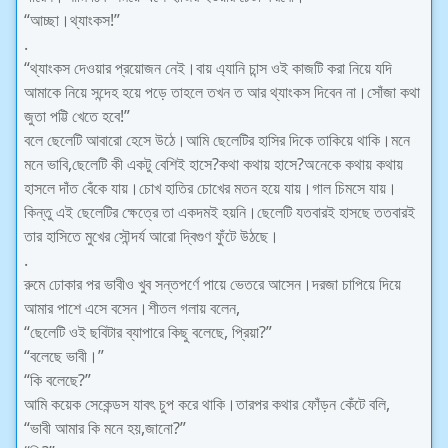
“আচ্ছা।থ্যাংকস!”
.
“থ্যাংকস দেওয়ার প্রয়োজন নেই।বায় এ্যানি চান্স ওই কাজটি করা নিয়ে যদি
আমাকে নিয়ে সন্দেহ হয়ে পড়ে তাহলে তখন ত আর থ্যাংকস দিবেন না।সোঁজা কথা
জুতা পট্টি খেতে হবে!”
বলে ছেলেটি আবারো হেসে উঠে।আমি ছেলেটির হাসির দিকে তাকিয়ে থাকি।মনে
মনে ভাবি,ছেলেটি কী একটু বেশিই হাসে?কথা কথায় হাসে?অনেকে কথায় কথায়
হাসলে দাঁত বেঁকে যায়।চোখ হাতির চোখের মতন হয়ে যায়।গাল চিমসে যায়।
কিন্তু এই ছেলেটির ক্ষেত্রে তা একদমই হয়নি।ছেলেটি যতবারই হাসছে ততবারই
তার হাসিতে মুখের সৌন্দর্য আরো দ্বিগুণ ফুঁটে উঠছে।
.
রুমে ঢোকার পর ভাবীও খুব সন্তপর্ণে পায়ে ভেতরে আসেন।দরজা চাপিয়ে দিয়ে
আমার পাশে এসে বসেন।শীতল গলায় বলেন,
“ছেলেটি ওই ছবিটার ব্যাপারে কিছু বলেছে, প্রিয়া?”
“বলেছে ভাবী।”
“কি বলেছে?”
আমি কয়েক সেকেন্ডস যাবৎ চুপ করে থাকি।তারপর কথার ফোঁড়ন কেঁটে বলি,
“ভাবী আমার কি মনে হয়,জানো?”