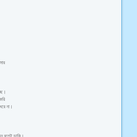
আমার
্ছে।
 করি
ধরে না।
য়ন বলেই ডাকি।