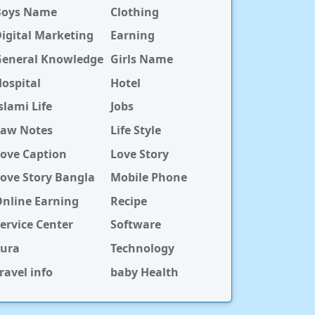
Boys Name
Clothing
igital Marketing
Earning
General Knowledge
Girls Name
ospital
Hotel
slami Life
Jobs
Law Notes
Life Style
ove Caption
Love Story
ove Story Bangla
Mobile Phone
nline Earning
Recipe
ervice Center
Software
Sura
Technology
ravel info
baby Health