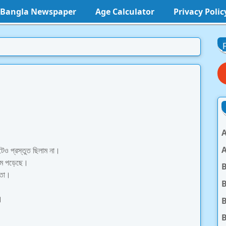
l Bangla Newspaper
Age Calculator
Privacy Polic
A
A
েও প্রস্তুত ছিলাম না।
েমে পড়েছে।
করতো।
B
।
B
B