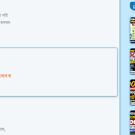
া পাই
ি বললাম
দেখে না
তাম,