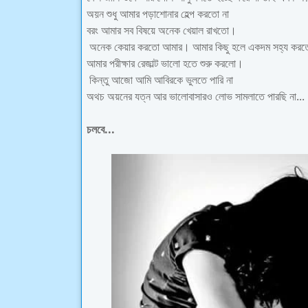
অয়ন শুধু আমার পড়াশোনার হেল্প করতো না
বরং আমার সব বিষয়ে অনেক খেয়াল রাখতো।
অনেক কেয়ার করতো আমার। আমার কিছু হলে একদম সহ্য করত
আমার পরীক্ষার রেজাল্ট ভালো হতে শুরু করলো।
কিন্তু আজো আমি আবিরকে ভুলতে পারি না
অথচ অয়নের যত্ন আর ভালোবাসারও লোভ সামলাতে পারছি না...
চলবে...