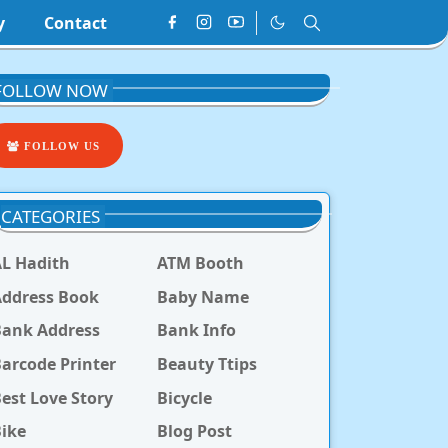
y
Contact
FOLLOW NOW
FOLLOW US
CATEGORIES
L Hadith
ATM Booth
ddress Book
Baby Name
Bank Address
Bank Info
arcode Printer
Beauty Ttips
est Love Story
Bicycle
ike
Blog Post