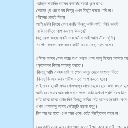
আনন্দে সারাদিন তাদের ফ্লাটের দরজা খুলে রাখে।
মেজাজ খুব খারাপ হয় কিন্তু এখন কিছুই বলতে পারি না।
পরীক্ষার রেজাল্ট দিলো
আমি দুইটা বিষয়ে ফেল করছি কিন্তু আমি যাস্ট এটাই ভাবছি
বাকি চারটাতে পাশ করলাম কিভাবে?
মিতু ফেল করছে একটা সাবজেক্ট এ তাই আমি ভীষণ খুশি।
ও পাশ করলে ফেল করার কষ্টটা আরো বেড়ে যেত আমার।
এদিকে আমার ফেল করার কথা শোনে গোল আলু নিজেই আসছে 
পড়াশোনার বিষয়ে সাহায্য করতে।
কিন্তু আমি একদম চাই না গোল আলুর থেকে সাহায্য নিতে।
কিন্তু কি আর করার পরীক্ষায় তো পাশ করতে হবে।
তাই বাধ্য হয়েই এখন গোলআলুর সাথে হেসে হেসে কথা বলতে হচ
আবীরের কেয়ার আর ভালোবাসা গুলো আমি এখনো প্রতিনিয়ত মিস
তাই মাঝে মাঝে ফোন দিই কিন্তু আবির সেই আগের মতোই ফোন 
এখন গোলআলু আমার মোটামুটি ভালো বন্ধু।
ঠিক আগের মতো এখন আর ওকে এতটা বিরক্তিকর লাগে না।
কেন জানি ওকে আর গোল আলু বলতে ইচ্ছে করে না তাই এখন অ