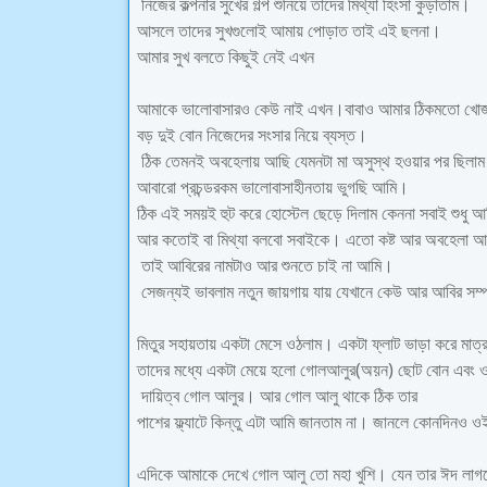
নিজের কল্পনার সুখের গল্প শুনিয়ে তাদের মিথ্যা হিংসা কুড়াতাম।
আসলে তাদের সুখগুলোই আমায় পোড়াত তাই এই ছলনা।
আমার সুখ বলতে কিছুই নেই এখন
আমাকে ভালোবাসারও কেউ নাই এখন।বাবাও আমার ঠিকমতো খো
বড় দুই বোন নিজেদের সংসার নিয়ে ব্যস্ত।
ঠিক তেমনই অবহেলায় আছি যেমনটা মা অসুস্থ হওয়ার পর ছিল
আবারো প্রচন্ডরকম ভালোবাসাহীনতায় ভুগছি আমি।
ঠিক এই সময়ই হুট করে হোস্টেল ছেড়ে দিলাম কেননা সবাই শুধু
আর কতোই বা মিথ্যা বলবো সবাইকে। এতো কষ্ট আর অবহেলা আম
তাই আবিরের নামটাও আর শুনতে চাই না আমি।
সেজন্যই ভাবলাম নতুন জায়গায় যায় যেখানে কেউ আর আবির সম্পর
মিতুর সহায়তায় একটা মেসে ওঠলাম। একটা ফ্লাট ভাড়া করে মাত্
তাদের মধ্যে একটা মেয়ে হলো গোলআলুর(অয়ন) ছোট বোন এবং ও
দায়িত্ব গোল আলুর। আর গোল আলু থাকে ঠিক তার
পাশের ফ্ল্যাটে কিন্তু এটা আমি জানতাম না। জানলে কোনদিনও 
এদিকে আমাকে দেখে গোল আলু তো মহা খুশি। যেন তার ঈদ লা