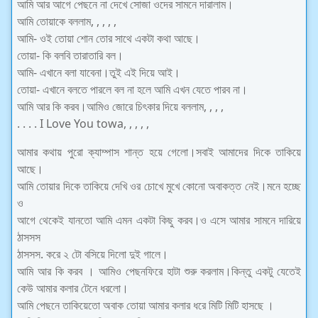
আমি আর আগে পেছনে না দেখে সোজা ওদের সামনে দারালাম।
আমি তোয়াকে বললাম, , , , ,
আমি- ওই তোয়া শোন তোর সাথে একটা কথা আছে।
তোয়া- কি বলবি তারাতারি বল।
আমি- এখানে বলা যাবেনা।তুই এই দিয়ে আই।
তোয়া- এখানে বলতে পারলে বল না হলে আমি এখন যেতে পারব না।
আমি আর কি করব।আমিও জোরে চিৎকার দিয়ে বললাম, , , ,
. . . . I Love You towa, , , , ,
আমার কথায় পুরো ক্যাম্পাস শান্ত হয়ে গেলো।সবাই আমাদের দিকে তাকিয়ে
আছে।
আমি তোয়ার দিকে তাকিয়ে দেখি ওর চোখে মুখে কোনো অবাকত্ত নেই।মনে হচ্ছে
ও
আগে থেকেই যানতো আমি এমন একটা কিছু করব।ও এসে আমার সামনে দারিয়ে
ঠাসসস
ঠাসসস. করে ২ টো বসিয়ে দিলো দুই গালে।
আমি আর কি করব । আমিও পেছনফিরে হাটা শুরু করলাম।কিন্তু একটু যেতেই
কেউ আমার কলার টেনে ধরলো।
আমি পেছনে তাকিয়েতো অবাক তোয়া আমার কলার ধরে মিটি মিটি হাসছে ।