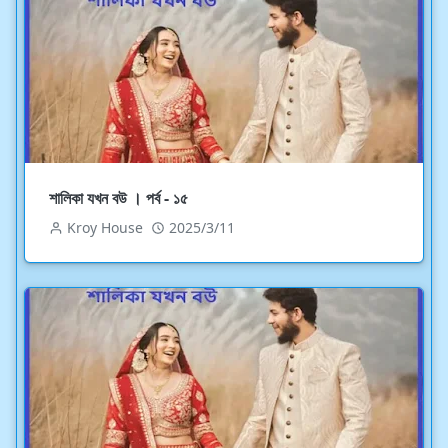
শালিকা যখন বউ । পর্ব - ১৫
Kroy House
2025/3/11