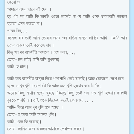
কেনো ও
আমাকে এমন ভাবে কষ্ট দেয় ।
হুর এই সব আমি কি ভাবছি ওতো জানেই না যে আমি ওকে ভালোবাসি জানলে
হয়তো এমন করতো না।
পরের দিন, , ,
কলেজ যাব তাই আমি তোয়ার জন্য ওর বাড়ির সামনে দারিয়ে আছি ।আমি আর
তোয়া এক সাথেই কলেজে যায়।
কিছু খন পর রাক্ষসীটা আসলো।এসে বলল, , , ,
তোয়া- চল জাই( হাসি হাসি মুখকরে)
আমি- হু চাল।
আমি আর রাক্ষসীটা রাস্তা দিয়ে পাশাপাশি হেটে চলেছি।আজ তোয়াকে দেখে মনে
হচ্ছে ও খুব খুশি।ব্যাপারটা কি আজ এত খুশি হওয়ার কারণটা কি।
অনেক কিছু মাথার মধ্যে ঘুরছে।কিন্তু কিছু তেই ওর এত খুশি হওয়ার কারণটা
বুঝতে পারছি না।তাই ওকে জিজ্ঞেস করেই ফেললাম, , , , ,
আমি- কিরে আজ খুব খুশি মনে হচ্ছে ।
তোয়া- হু আজ আমি অনেক খুশি।
আমি- কেন কি হয়েছে।
তোয়া- জানিস আজ একজন আমাকে প্রোপজ করবে।