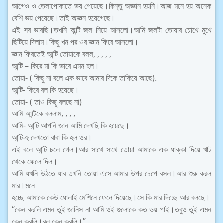
আগেও ও তেলাপোকাতে ভয় পেয়েছে।কিন্তু অজ্ঞান হয়নি।আজ মনে হয় অনেক
বেশি ভয় পেয়েছে।তাই অজ্ঞন হয়েগেছে।
এই সব ভাবছি।তখনি অন্টি জল নিয়ে আসলো।আমি জলটা তোয়ার চোখে মুখে
ছিটিয়ে দিলাম।কিছু খন পর ওর জ্ঞান ফিরে আসলো।
জ্ঞান ফিরতেই আন্টি তোয়াকে বলল, , , , ,
আন্টি – কিরে মা কি ভাবে এমন হল।
তোয়া- ( কিছু না বলে এক ভাবে আমার দিকে তাকিয়ে আছে).
আন্টি- কিরে বল কি হয়েছে।
তোয়া- ( তাও কিছু বলছে না)
আমি আন্টিকে বললাম, , , ,
আমি- আন্টি আপনি জান আমি দেখছি কি হয়েছে।
আন্টি-হু দেখতো বাবা কি হল ওর।
এই বলে আন্টি চলে গেল।আর সাথে সাথে তোয়া আমাকে এক ধাক্কা দিয়ে খাট
থেকে ফেলে দিল।
আমি যখনি উঠতে যাব তখনি তোয়া এসে আমার উপর চেপে বসল।আর শুরু করল
মার।মনে
হচ্ছে আমাকে কেউ ধোলাই মেশিনে ফেলে দিয়েছে।সে কি মার দিচ্ছে আর বলছে।
“কেন করলি এমন তুই জানিস না আমি ওই গুলোকে কত ভয় পাই।তবুও তুই এমন
কেন করলি।বল কেন করলি।”