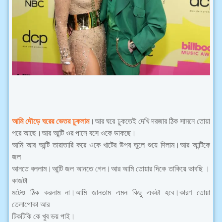
আমি দৌড়ে ঘরের ভেতর ঢুকলাম
।আর ঘরে ঢুকতেই দেখি দরজার ঠিক সামনে তোয়া
পরে আছে।আর আন্টি ওর পাসে বসে ওকে ডাকছে।
আমি আর আন্টি তারাতারি করে ওকে খাটের উপর তুলে শুয়ে দিলাম।আর আন্টিকে
জল
আনতে বললাম।আন্টি জল আনতে গেল।আর আমি তোয়ার দিকে তাকিয়ে ভাবছি ।
কাজটা
মটেও ঠিক করলাম না।আমি জানতাম এমন কিছু একটা হবে।কারণ তোয়া
তেলাপোকা আর
টিকটিকি কে খুব ভয় পাই।