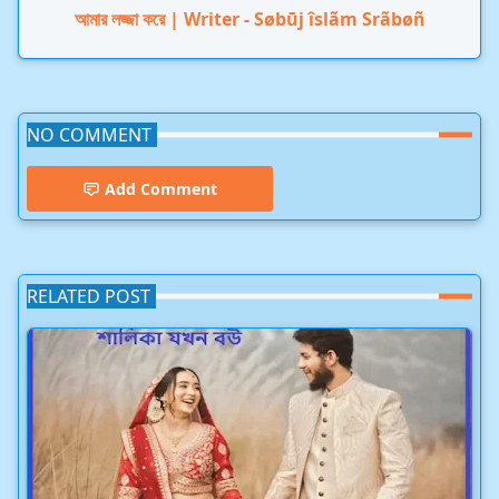
আমার লজ্জা করে | Writer - Søbūj îslãm Srãbøñ
NO COMMENT
Add Comment
RELATED POST