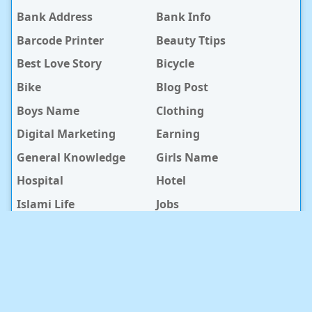
Bank Address
Bank Info
Barcode Printer
Beauty Ttips
Best Love Story
Bicycle
Bike
Blog Post
Boys Name
Clothing
Digital Marketing
Earning
General Knowledge
Girls Name
Hospital
Hotel
Islami Life
Jobs
Law Notes
Life Style
Love Caption
Love Story
Love Story Bangla
Mobile Phone
Online Earning
Recipe