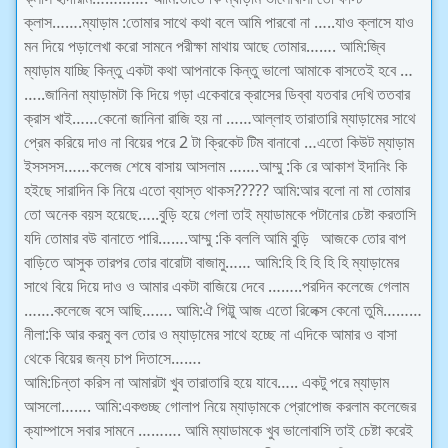
ক্লাস…….ম্যাড়াম :তোমার সাথে কথা বলে আমি পারবো না ‌…..যাও ক্লাসে যাও
মন দিয়ে পড়ালেখা করো সামনে পরীক্ষা মাথায় আছে তোমার……. আমি:জ্বি
ম্যাড়াম যাচ্ছি কিন্তু একটা কথা আপনাকে কিন্তু ভালো আমাকে বাসতেই হবে …
…..জানিনা ম্যাড়ামটা কি দিয়ে গড়া একেবারে ক্রাসের ডিব্বা যতবার দেখি ততবার
ক্রাস খাই……কেনো জানিনা রাজি হয় না ……আল্লাহ তারাতারি ম্যাড়ামের সাথে
প্রেম করিয়ে দাও না বিয়ের পরে 2 টা ক্রিকেট টিম বানাবো
…এতো কিউট ম্যাড়াম
ইসসসস……কলেজ শেষে বাসায় আসলাম …….আম্মু :কি রে আকাশ ইদানিং কি
হইছে সারাদিন কি নিয়ে এতো ব্যাস্ত থাকস????? আমি:আর বলো না মা তোমার
তো অনেক বয়স হয়েছে…..বুড়ি হয়ে গেলা তাই ম্যাডামকে পটানোর চেষ্টা করতাসি
যদি তোমার বউ বানাতে পারি…….আম্মু :কি বললি আমি বুড়ি
আজকে তোর বাপ
বাড়িতে আসুক তারপর তোর বারোটা বাজামু…… আমি:হি হি হি হি হি ম্যাড়ামের
সাথে বিয়ে দিয়ে দাও ও আমার একটা বাজিয়ে দেবে ……..পরদিন কলেজে গেলাম
…….কলেজে বসে আছি……. আমি:ঐ গিট্টু আজ এতো রিলেক্স কেনো তুমি………
নীলা:কি আর করমু বল তোর ও ম্যাড়ামের সাথে হচ্ছে না এদিকে আমার ও বাসা
থেকে বিয়ের জন্য চাপ দিতাসে…….
আমি:চিন্তা করিস না আমারটা খুব তারাতারি হয়ে যাবে….. একটু পরে ম্যাড়াম
আসলো……. আমি:একগুচ্ছ গোলাপ নিয়ে ম্যাড়ামকে প্রোপোজ করলাম কলেজের
ক্যাম্পাসে সবার সামনে ………. আমি ম্যাডামকে খুব ভালোবাসি তাই চেষ্টা করেই