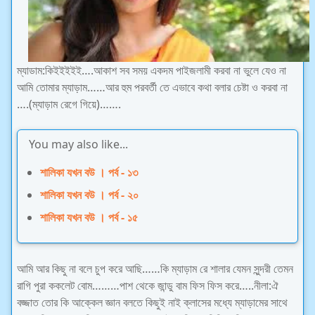
ম্যাডাম:কিইইইইই….আকাশ সব সময় একদম পাইজলামী করবা না ভুলে যেও না
আমি তোমার ম্যাড়াম……আর হুম পরবর্তী তে এভাবে কথা বলার চেষ্টা ও করবা না
….(ম্যাড়াম রেগে গিয়ে)…….
You may also like...
শালিকা যখন বউ । পর্ব - ১৩
শালিকা যখন বউ । পর্ব - ২০
শালিকা যখন বউ । পর্ব - ১৫
আমি আর কিছু না বলে চুপ করে আছি……কি ম্যাড়াম রে শালার যেমন সুন্দরী তেমন
রাগি ‌‌‌‌‌পুরা ককলেট বোম………পাশ থেকে জান্ডু বাম ফিস ফিস করে…..নীলা:ঐ
বজ্জাত তোর কি আক্কেল জ্ঞান বলতে কিছুই নাই ক্লাসের মধ্যে ম্যাড়ামের সাথে