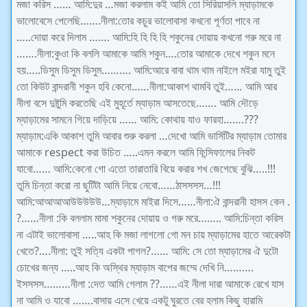
মজা করিস …… আমি:দুর …মজা করলাম কই আমি তো সিরিয়াসলি ম্যাড়ামকে
ভালোবেসে পেলেছি‌…….নীলা:তোর কচুর ভালোবাসা কখনো পূর্ণতা পাবে না
…..দোয়া করে দিলাম ……. আমি:হি হি হি হি শকুনের দোয়ায় কখনো গরু মরে না
…….নীলা:কুওা কি বললি আমাকে আমি শকুন….তোর আমাকে দেখে শকুন মনে
হয়…..ডিসুম ডিসুম ডিসুম………. আমি:আরে বাবা থাম থাম নাইলে মইরা যামু তুই
তো কিউট বান্দরানী শকুন হবি কেনো……নীলা:আকাশ থামবি তুই…… আমি আর
নীলা বসে দুষ্টুমি করতেছি এই মুহূর্তে ম্যাড়াম আসতেছে……. আমি দৌড়ে
ম্যাড়ামের সামনে গিয়ে দাড়িয়ে …… আমি: কোথায় যাও ফারহা…….???
ম্যাড়াম:একি আকাশ তুমি আবার শুরু করলা …দেখো আমি ভার্সিটির ম্যাড়াম তোমার
আমাকে respect করা উচিত ‌…..এমন করলে আমি ফিন্সিফালের নিকট
যাবো…… আমি:কেনো গো এতো তারাতারি বিয়ে করার শখ জেগেছে বুঝি…..!!!
তুমি চিন্তা করো না ছুটিটা আমি নিয়ে নেবো……ঠাসসসস…!!!
আমি:আআআআউউউউউ…ম্যাড়ামে মাইরা দিসে……নীলা:ঐ বান্দরানী হাসস কেন .
?
……নীলা :কি বললাম মামা শকুনের দোয়ায় ও গরু মরে…….. আমি:চিন্তা করিস
না এটাই ভালোবাসা …..আহ কি মজা লাগলো গো মন চায় ম্যাড়ামের হাতে আরেকটা
খেতে
?
….নীলা: তুই সত্যি একটা পাগল
?
…… আমি: সে তো ম্যাড়ামের ঐ দুটো
চোখের জন্য …..আহ কি অস্থির ম্যাড়াম বাপের জম্মে দেখি নি……….
ইসসসস………নীলা :দেত আমি গেলাম
?
?
……এই নীলা দারা আমাকে রেখে যাস
না আমি ও যাবো …….বাসায় এসে খেয়ে একটু ঘুরতে বের হলাম কিছু হারামি