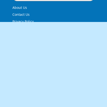
About Us
Contact Us
Privacy Policy
FOLLOW US
NEWSLETTER
Stay up to date with the latest news and relevant
updates from us.