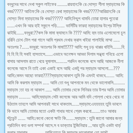
বন্ধুদের সাথে দেখা স্কুল লাইফের ……..রায়হান:কি রে দোস্ত শীলা ম্যাড়ামের কি
খবর????? আতিফ:কি রে দোস্ত রেখা ম্যাড়ামের কি খবর?????আরিয়ান:কি রে
দোস্ত মিনা ম্যাড়ামের কি খবর?????? আমি:নিশ্চুপ থামবি তোরা হালার পুতেরা
……এখন কি আর হাই স্কুলে পড়ি…… ভার্সিটির ফারহা ম্যাড়ামের উপ্রে টাস্কি
ঝাইছি‌……বন্ধুরা:
?
?
কস কি মামা ক্যামনে কি ???? আমি: হুম তার এলোমেলো চুল
হরিনি চোখ টোল পরা গালে আমি প্রথম দেখায় ক্রাস খাইয়া পালাইছি মাম্মা …..
অতঃপর
?
……বন্ধুরা: অতঃপর কি মামা!!!??? আমি: শুধু চড় থাপ্পর খাইসি‌…….হি
হি হি হি হি সবাই হাসতাসে……এভাবে অনেক্ষন আড্ডা দিলাম সন্ধ্যা গনিয়ে এলো
বাসায় আসলাম রাতে খেয়ে ঘুমালাম………পরদিন কলেজে বসে আছি আজকে নীলা
কলেজে আসে নি তাই একা একাই বসে আছি একটু পর ম্যাড়াম আসলো….???
আমি:কেমন আছো ফারহা????ম্যাড়াম:আকাশ তুমি কি এমনই থাকবে……. আমি:
আমি কি করলাম ম্যাড়াম ….. আমি তো শুধু আপনাকে মন থেকে ভালোবাসি………
ম্যাড়াম :তা হয় না আকাশ ….. আমি তোমার থেকে সিনিয়র তার উপর আমি তোমার
ম্যাড়াম ……… আমি:ম্যাড়াম সেটা কলেজে আর আমি যদি গোল্লা খেয়ে খেয়ে না
উঠতাম তাহলে আমি আপনারই সাথে থাকতাম……ম্যাড়াম:এহহহহহ তুমি ভাবলে
কি ভাবে আমি তোমার মতো একটা গাধার সাথে প্রেম করবো…….তাও আবার
স্টুড়েন্ট …‌… আমি:কেনো কেনো ক্ষতি কি…….ম্যাড়াম : তুমি জানো আমার জন্য
প্রতিদিন কত গুলা সম্পর্ক আসে.স ব ডাক্তার ইন্জিনিয়ার …আর তুমি একটা থার্ড়
ক্লাস হাদারাম…………. আমি:তাতে কি ম্যাড়াম ভালোবাসা তো ফাস্ট